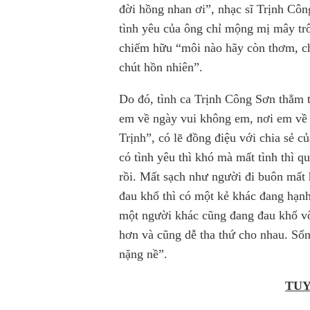
đời hồng nhan ơi”, nhạc sĩ Trịnh Côn
tình yêu của ông chỉ mộng mị mây trô
chiếm hữu “môi nào hãy còn thơm, cho
chút hồn nhiên”.
Do đó, tình ca Trịnh Công Sơn thẳm 
em về ngày vui không em, nơi em về 
Trịnh”, có lẽ đồng điệu với chia sẻ c
có tình yêu thì khó mà mất tình thì
rồi. Mất sạch như người đi buôn mất 
đau khổ thì có một kẻ khác đang hạnh
một người khác cũng đang đau khổ vô
hơn và cũng dễ tha thứ cho nhau. Số
nặng nề”.
TUY