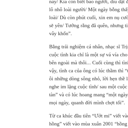
này/ Kìa còn biết bao người, dìu dặt 
lô nhô loài người/ Một ngày bỗng thấ
loài/ Dù còn phút cuối, xin em nụ cư
sẽ yên/ Tưởng rằng đã quên, nhưng 
vây khốn”.
Bằng trải nghiệm cá nhân, nhạc sĩ T
cuộc tình kia chỉ là một sự vá vía c
bên ngoài mà thôi... Cuối cùng thì t
vậy, tình ca của ông có lúc thầm thì 
ôi những dòng sông nhỏ, lời hẹn thề 
nghe im lặng cuộc tình/ sau một cuộc 
tàn” và có lúc hoang mang “một ngày
mọi ngày, quanh đời mình chợt tối”.
Từ ca khúc đầu tiên “Ướt mi” viết v
hồng” viết vào mùa xuân 2001 “hồng 