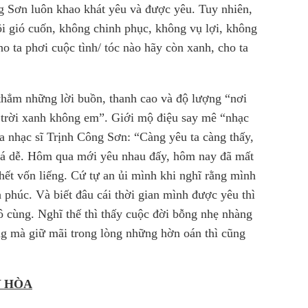
g Sơn luôn khao khát yêu và được yêu. Tuy nhiên,
i gió cuốn, không chinh phục, không vụ lợi, không
 ta phơi cuộc tình/ tóc nào hãy còn xanh, cho ta
thẳm những lời buồn, thanh cao và độ lượng “nơi
trời xanh không em”. Giới mộ điệu say mê “nhạc
ủa nhạc sĩ Trịnh Công Sơn: “Càng yêu ta càng thấy,
 quá dễ. Hôm qua mới yêu nhau đấy, hôm nay đã mất
hết vốn liếng. Cứ tự an ủi mình khi nghĩ rằng mình
 phúc. Và biết đâu cái thời gian mình được yêu thì
 cùng. Nghĩ thế thì thấy cuộc đời bỗng nhẹ nhàng
ng mà giữ mãi trong lòng những hờn oán thì cũng
 HÒA