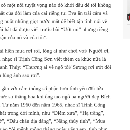
i có một nỗi tuyệt vọng nào đó khởi đầu để tôi không
t của đời làm của cải riêng tư. Eva ăn trái cấm và
g nuốt những giọt nước mắt để biết tận tình nói về
ài hát đã được viết trước bài “Ướt mi” nhưng riêng
hận của nó và của tôi”.
 hiên mưa rơi rơi, lòng ai như chơi vơi/ Người ơi,
 nhạc sĩ Trịnh Công Sơn viết thêm ca khúc nữa là
anh Thúy: “Thương ai về ngõ tối/ Sương rơi ướt đôi
 lùng ánh sao rơi”.
ần với cảm thông số phận hơn tình yêu đối lứa.
hực sự thăng hoa khi ông tao ngộ ba người đẹp Bích
 Từ năm 1960 đến năm 1965, nhạc sĩ Trịnh Công
hất trong đời mình, như “Diễm xưa”, “Hạ trắng”,
ớ”, “Dấu chân địa đàng”, “Nắng thủy tinh”, “Mưa
ư ảo “ôi mênh mông tháng ngày vắng em, tình như