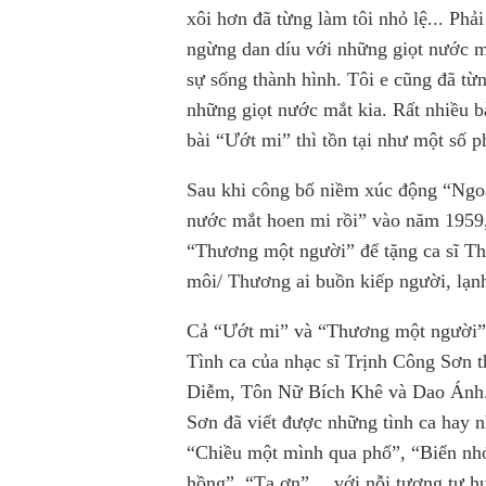
xôi hơn đã từng làm tôi nhỏ lệ... Phả
ngừng dan díu với những giọt nước mắ
sự sống thành hình. Tôi e cũng đã từn
những giọt nước mắt kia. Rất nhiều b
bài “Ướt mi” thì tồn tại như một số p
Sau khi công bố niềm xúc động “Ngoài
nước mắt hoen mi rồi” vào năm 1959,
“Thương một người” để tặng ca sĩ Th
môi/ Thương ai buồn kiếp người, lạnh
Cả “Ướt mi” và “Thương một người” g
Tình ca của nhạc sĩ Trịnh Công Sơn t
Diễm, Tôn Nữ Bích Khê và Dao Ánh.
Sơn đã viết được những tình ca hay n
“Chiều một mình qua phố”, “Biển nh
hồng”, “Tạ ơn”… với nỗi tương tư h