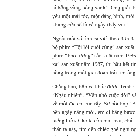
lá bỗng vàng bỗng xanh”. Ông giải th
yêu một mái tóc, một dáng hình, mỗi 
khung cửa sổ là cả ngày thấy vui”.
Ngoài một số tình ca viết theo đơn đ
bộ phim “Tội lỗi cuối cùng” sản xuấ
phim “Pho tượng” sản xuất năm 1986
xa” sản xuất năm 1987, thì hầu hết t
hồng trong một giai đoạn trái tim ô
Chẳng hạn, bốn ca khúc được Trịnh 
“Ngẫu nhiên”, “Vẫn nhớ cuộc đời” v
về một địa chỉ run rẩy. Sự hồi hộp “
bên ngày nắng mới, em đi bằng bước 
biếng lười/ Cho ta còn mãi mãi, chú
thân ta này, tìm đến chiếc ghế nghỉ 