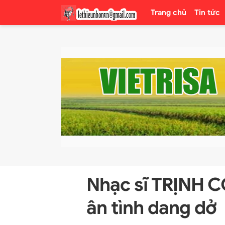
Trang chủ
Tin tức
Nhạc sĩ TRỊNH 
ân tình dang dở