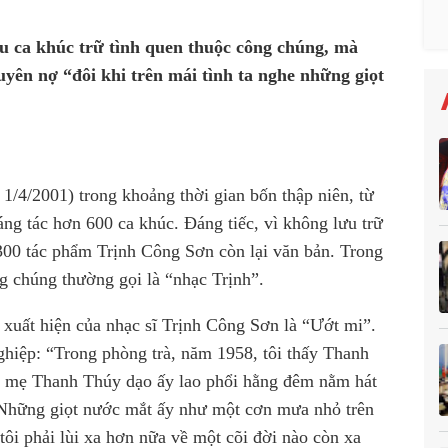
ều ca khúc trữ tình quen thuộc công chúng, mà
yên nợ “đôi khi trên mái tình ta nghe những giọt
1/4/2001) trong khoảng thời gian bốn thập niên, từ
áng tác hơn 600 ca khúc. Đáng tiếc, vì không lưu trữ
 300 tác phẩm Trịnh Công Sơn còn lại văn bản. Trong
g chúng thường gọi là “nhạc Trịnh”.
ự xuất hiện của nhạc sĩ Trịnh Công Sơn là “Ướt mi”.
ghiệp: “Trong phòng trà, năm 1958, tôi thấy Thanh
à mẹ Thanh Thúy dạo ấy lao phổi hằng đêm nằm hát
Những giọt nước mắt ấy như một cơn mưa nhỏ trên
ôi phải lùi xa hơn nữa về một cõi đời nào còn xa