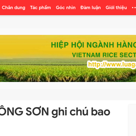
Chân dung
Tác phẩm
Góc nhìn
Đàm luận
Giới thiệu
CÔNG SƠN ghi chú bao