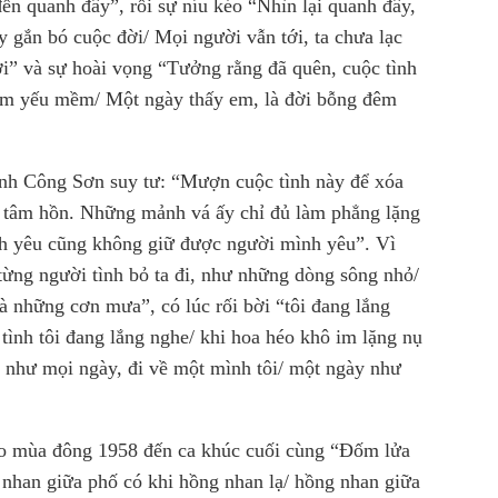
đến quanh đây”, rồi sự níu kéo “Nhìn lại quanh đây,
y gắn bó cuộc đời/ Mọi người vẫn tới, ta chưa lạc
ời” và sự hoài vọng “Tưởng rằng đã quên, cuộc tình
tim yếu mềm/ Một ngày thấy em, là đời bỗng đêm
rịnh Công Sơn suy tư: “Mượn cuộc tình này để xóa
ho tâm hồn. Những mảnh vá ấy chỉ đủ làm phẳng lặng
ình yêu cũng không giữ được người mình yêu”. Vì
“từng người tình bỏ ta đi, như những dòng sông nhỏ/
là những cơn mưa”, có lúc rối bời “tôi đang lắng
tình tôi đang lắng nghe/ khi hoa héo khô im lặng nụ
 như mọi ngày, đi về một mình tôi/ một ngày như
ào mùa đông 1958 đến ca khúc cuối cùng “Đốm lửa
nhan giữa phố có khi hồng nhan lạ/ hồng nhan giữa