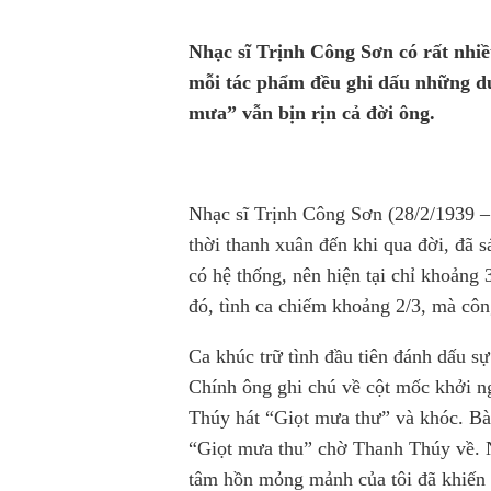
Nhạc sĩ Trịnh Công Sơn có rất nhi
mỗi tác phẩm đều ghi dấu những du
mưa” vẫn bịn rịn cả đời ông.
Nhạc sĩ Trịnh Công Sơn (28/2/1939 – 
thời thanh xuân đến khi qua đời, đã s
có hệ thống, nên hiện tại chỉ khoảng
đó, tình ca chiếm khoảng 2/3, mà côn
Ca khúc trữ tình đầu tiên đánh dấu s
Chính ông ghi chú về cột mốc khởi n
Thúy hát “Giọt mưa thư” và khóc. B
“Giọt mưa thu” chờ Thanh Thúy về. 
tâm hồn mỏng mảnh của tôi đã khiến t