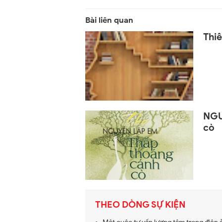
Thi
NGU
cò
THEO DÒNG SỰ KIỆN