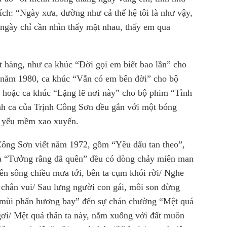
ích: “Ngày xưa, dường như cả thế hệ tôi là như vậy,
ngày chỉ cần nhìn thấy mặt nhau, thấy em qua
ặt hàng, như ca khúc “Đời gọi em biết bao lần” cho
t năm 1980, ca khúc “Vẫn có em bên đời” cho bộ
 hoặc ca khúc “Lặng lẽ nơi này” cho bộ phim “Tình
ình ca của Trịnh Công Sơn đều gắn với một bóng
ng yếu mềm xao xuyến.
Công Sơn viết năm 1972, gồm “Yêu dấu tan theo”,
à “Tưởng rằng đã quên” đều có dòng chảy miên man
Bên sông chiều mưa tới, bên ta cụm khói rời/ Nghe
chân vui/ Sau lưng người con gái, môi son đừng
t mùi phấn hương bay” đến sự chán chường “Mệt quá
ngơi/ Mệt quá thân ta này, nằm xuống với đất muôn