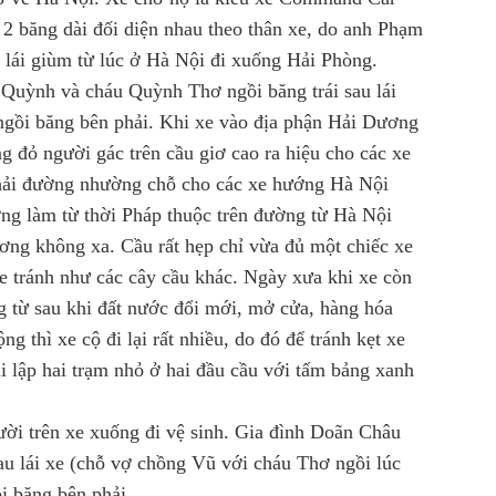
i 2 băng dài đối diện nhau theo thân xe, do anh Phạm
ờ lái giùm từ lúc ở Hà Nội đi xuống Hải Phòng.
 Quỳnh và cháu Quỳnh Thơ ngồi băng trái sau lái
gồi băng bên phải. Khi xe vào địa phận Hải Dương
 đỏ người gác trên cầu giơ cao ra hiệu cho các xe
phải đường nhường chỗ cho các xe hướng Hà Nội
ng làm từ thời Pháp thuộc trên đường từ Hà Nội
ơng không xa. Cầu rất hẹp chỉ vừa đủ một chiếc xe
e tránh như các cây cầu khác. Ngày xưa khi xe còn
ng từ sau khi đất nước đổi mới, mở cửa, hàng hóa
 thì xe cộ đi lại rất nhiều, do đó để tránh kẹt xe
 lập hai trạm nhỏ ở hai đầu cầu với tấm bảng xanh
ười trên xe xuống đi vệ sinh. Gia đình Doãn Châu
sau lái xe (chỗ vợ chồng Vũ với cháu Thơ ngồi lúc
i băng bên phải.