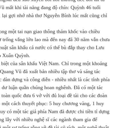
 mất khi tài năng đang độ chín: Quỳnh 46 tuổi
 lại gợi nhớ nhà thơ Nguyễn Bính lúc mất cũng chỉ
ng một tai nạn giao thông thảm khốc vào chiều
sự trống vắng lớn lao mà đến nay đã 30 năm vẫn chưa
thuật sân khấu cả nước có thể bù đắp thay cho Lưu
ho Xuân Quỳnh.
biệt của sân khấu Việt Nam. Chỉ trong một khoảng
Quang Vũ đã xuất bản nhiều tập thơ và sáng tác
 dàn dựng và công diễn - nhiều nhất là các tỉnh phía
à dư luận quần chúng hoan nghênh. Đã có một tác
 toàn quốc đưa 6 vở với đủ loại đề tài cho các đoàn
o một cách thuyết phục: 5 huy chương vàng, 1 huy
 có một tác giả phía Nam đã được chi tiền tỉ dựng
g lẫy với nhiều nghệ sĩ các ngành tham gia để
 một sự trống rỗng về đề tài cũ rích, một nghệ thuật