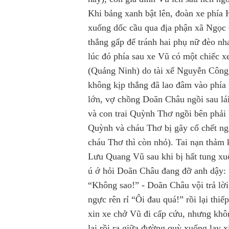
Khi bảng xanh bật lên, đoàn xe phía 
xuống dốc cầu qua địa phận xã Ngọc Ch
thắng gấp để tránh hai phụ nữ đèo n
lúc đó phía sau xe Vũ có một chiếc x
(Quảng Ninh) do tài xế Nguyễn Công 
không kịp thắng đã lao đâm vào phía 
lớn, vợ chồng Doãn Châu ngồi sau lá
và con trai Quỳnh Thơ ngồi bên phải 
Quỳnh và cháu Thơ bị gãy cổ chết ng
cháu Thơ thì còn nhỏ). Tai nạn thảm 
Lưu Quang Vũ sau khi bị hất tung xu
ú ớ hỏi Doãn Châu đang đỡ anh dậy: 
“Không sao!” - Doãn Châu vội trả lời,
ngực rên rỉ “Ôi đau quá!” rồi lại thi
xin xe chở Vũ đi cấp cứu, nhưng khô
lại rồi ra giữa đường quỳ xuống lạy 