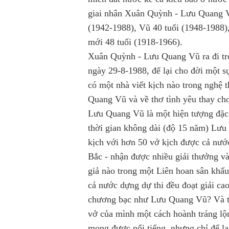
giai nhân Xuân Quỳnh - Lưu Quang Vũ
(1942-1988), Vũ 40 tuổi (1948-1988),
mới 48 tuổi (1918-1966).
Xuân Quỳnh - Lưu Quang Vũ ra đi tro
ngày 29-8-1988, để lại cho đời một 
có một nhà viết kịch nào trong nghệ 
Quang Vũ và về thơ tình yêu thay c
Lưu Quang Vũ là một hiện tượng đặc 
thời gian không dài (độ 15 năm) Lưu 
kịch với hơn 50 vở kịch được cả nước
Bắc - nhận được nhiều giải thưởng v
giả nào trong một Liên hoan sân khấu
cả nước dựng dự thi đều đoạt giải ca
chương bạc như Lưu Quang Vũ? Và tuy
vở của mình một cách hoành tráng lộn
mong được nổi tiếng, nhưng chỉ để lại