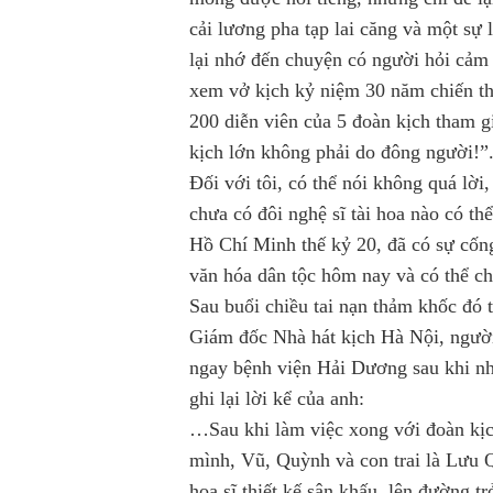
cải lương pha tạp lai căng và một sự
lại nhớ đến chuyện có người hỏi cả
xem vở kịch kỷ niệm 30 năm chiến th
200 diễn viên của 5 đoàn kịch tham g
kịch lớn không phải do đông người!”
Đối với tôi, có thể nói không quá lờ
chưa có đôi nghệ sĩ tài hoa nào có th
Hồ Chí Minh thế kỷ 20, đã có sự cống 
văn hóa dân tộc hôm nay và có thể ch
Sau buổi chiều tai nạn thảm khốc đó 
Giám đốc Nhà hát kịch Hà Nội, ngườ
ngay bệnh viện Hải Dương sau khi nh
ghi lại lời kể của anh:
…Sau khi làm việc xong với đoàn kị
mình, Vũ, Quỳnh và con trai là Lưu 
họa sĩ thiết kế sân khấu, lên đường 