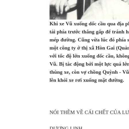
Khi xe Vũ xuống dốc cầu qua địa ph
tải phía trước thắng gấp để tránh 
mép đường. Cũng vừa lúc đó phía sa
một công ty ở thị xã Hòn Gai (Quả
với tốc độ lớn xuống dốc cầu, khôn
Vũ. Bị tác động bởi một lực quá lớ
thùng xe, còn vợ chồng Quỳnh - Vũ
lên khỏi xe rơi xuống mặt đường.
NÓI THÊM VỀ CÁI CHẾT CỦA 
DƯƠNG LINH