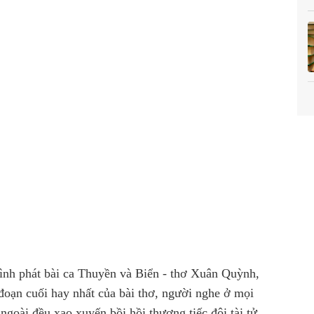
hình phát bài ca Thuyền và Biển - thơ Xuân Quỳnh,
đoạn cuối hay nhất của bài thơ, người nghe ở mọi
ngoài đều xao xuyến bồi hồi thương tiếc đôi tài tử