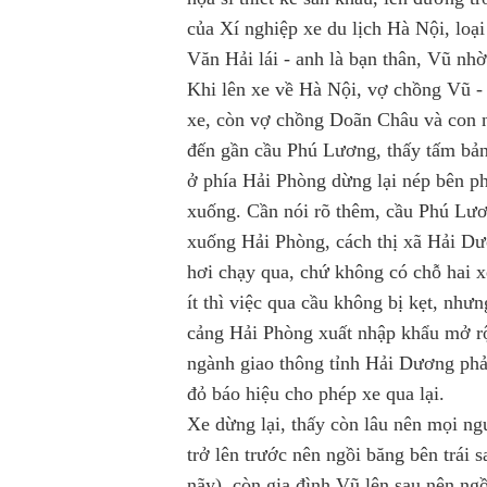
của Xí nghiệp xe du lịch Hà Nội, loạ
Văn Hải lái - anh là bạn thân, Vũ nh
Khi lên xe về Hà Nội, vợ chồng Vũ -
xe, còn vợ chồng Doãn Châu và con n
đến gần cầu Phú Lương, thấy tấm bảng
ở phía Hải Phòng dừng lại nép bên 
xuống. Cần nói rõ thêm, cầu Phú Lươ
xuống Hải Phòng, cách thị xã Hải Dư
hơi chạy qua, chứ không có chỗ hai x
ít thì việc qua cầu không bị kẹt, như
cảng Hải Phòng xuất nhập khẩu mở rộng
ngành giao thông tỉnh Hải Dương phải
đỏ báo hiệu cho phép xe qua lại.
Xe dừng lại, thấy còn lâu nên mọi ng
trở lên trước nên ngồi băng bên trái 
nãy), còn gia đình Vũ lên sau nên ngồ