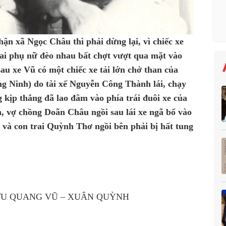
ận xã Ngọc Châu thì phải dừng lại, vì chiếc xe
hai phụ nữ đèo nhau bất chợt vượt qua mặt vào
u xe Vũ có một chiếc xe tải lớn chở than của
ng Ninh) do tài xế Nguyễn Công Thành lái, chạy
g kịp thắng đã lao đâm vào phía trái đuôi xe của
n, vợ chồng Doãn Châu ngồi sau lái xe ngã bổ vào
 và con trai Quỳnh Thơ ngồi bên phải bị hất tung
LƯU QUANG VŨ – XUÂN QUỲNH