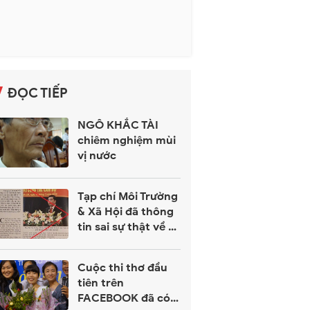
ĐỌC TIẾP
NGÔ KHẮC TÀI
chiêm nghiệm mùi
vị nước
Tạp chí Môi Trường
& Xã Hội đã thông
tin sai sự thật về Bí
thư Tỉnh ủy Đắc
Lắc?
Cuộc thi thơ đầu
tiên trên
FACEBOOK đã có