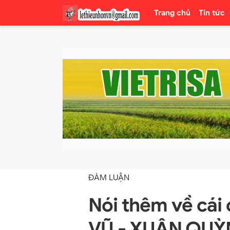
Trang chủ
Tin tức
ĐÀM LUẬN
Nói thêm về cá
VŨ - XUÂN QU