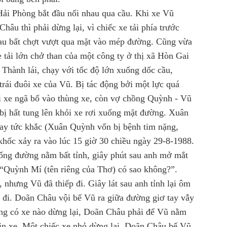
Hải Phòng bắt đầu nối nhau qua cầu. Khi xe Vũ
âu thì phải dừng lại, vì chiếc xe tải phía trước
hau bất chợt vượt qua mặt vào mép đường. Cũng vừa
e tải lớn chở than của một công ty ở thị xã Hòn Gai
Thành lái, chạy với tốc độ lớn xuống dốc cầu,
trái đuôi xe của Vũ. Bị tác động bởi một lực quá
i xe ngã bổ vào thùng xe, còn vợ chồng Quỳnh - Vũ
bị hất tung lên khỏi xe rơi xuống mặt đường. Xuân
ay tức khắc (Xuân Quỳnh vốn bị bệnh tim nặng,
khốc xảy ra vào lúc 15 giờ 30 chiều ngày 29-8-1988.
ống đường nằm bất tỉnh, giây phút sau anh mở mắt
“Quỳnh Mí (tên riêng của Thơ) có sao không?”.
 nhưng Vũ đã thiếp đi. Giây lát sau anh tỉnh lại ôm
ếp đi. Doãn Châu vội bế Vũ ra giữa đường giơ tay vẫy
ng có xe nào dừng lại, Doãn Châu phải để Vũ nằm
xin xe. Một chiếc xe nhỏ dừng lại. Doãn Châu bế Vũ