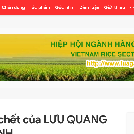
Chân dung
Tác phẩm
Góc nhìn
Đàm luận
Giới thiệu
i chết của LƯU QUANG
ỲNH