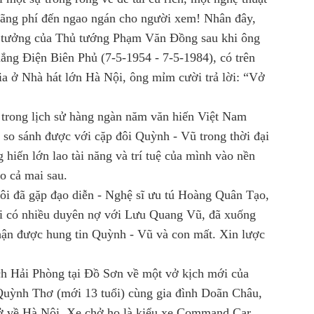
 lãng phí đến ngao ngán cho người xem! Nhân đây,
m tưởng của Thủ tướng Phạm Văn Đồng sau khi ông
ắng Điện Biên Phủ (7-5-1954 - 7-5-1984), có trên
ia ở Nhà hát lớn Hà Nội, ông mỉm cười trả lời: “Vở
.
i, trong lịch sử hàng ngàn năm văn hiến Việt Nam
ể so sánh được với cặp đôi Quỳnh - Vũ trong thời đại
hiến lớn lao tài năng và trí tuệ của mình vào nền
o cả mai sau.
tôi đã gặp đạo diễn - Nghệ sĩ ưu tú Hoàng Quân Tạo,
i có nhiều duyên nợ với Lưu Quang Vũ, đã xuống
ận được hung tin Quỳnh - Vũ và con mất. Xin lược
ch Hải Phòng tại Đồ Sơn về một vở kịch mới của
Quỳnh Thơ (mới 13 tuổi) cùng gia đình Doãn Châu,
trở về Hà Nội. Xe chở họ là kiểu xe Command Car