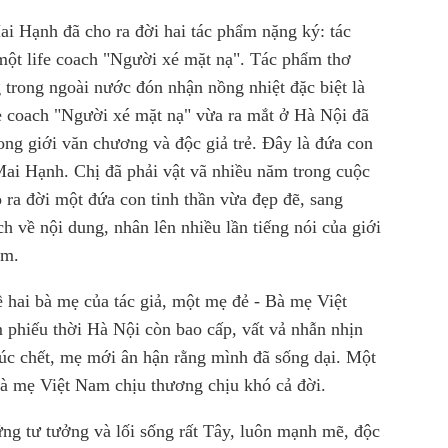
i Hạnh đã cho ra đời hai tác phẩm nặng ký: tác
một life coach "Người xé mặt nạ". Tác phẩm thơ
trong ngoài nước đón nhận nồng nhiệt đặc biệt là
fe coach "Người xé mặt nạ" vừa ra mắt ở Hà Nội đã
ng giới văn chương và độc giả trẻ. Đây là đứa con
 Mai Hạnh. Chị đã phải vật vã nhiều năm trong cuộc
 ra đời một đứa con tinh thần vừa đẹp đẽ, sang
h về nội dung, nhân lên nhiều lần tiếng nói của giới
ậm.
ề hai bà mẹ của tác giả, một mẹ đẻ - Bà mẹ Việt
m phiếu thời Hà Nội còn bao cấp, vất vả nhẫn nhịn
úc chết, mẹ mới ân hận rằng mình đã sống dại. Một
bà mẹ Việt Nam chịu thương chịu khó cả đời.
g tư tưởng và lối sống rất Tây, luôn mạnh mẽ, độc