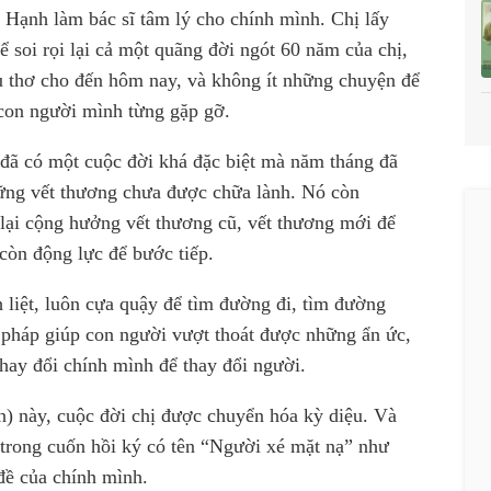
 Hạnh làm bác sĩ tâm lý cho chính mình. Chị lấy
 soi rọi lại cả một quãng đời ngót 60 năm của chị,
u thơ cho đến hôm nay, và không ít những chuyện để
 con người mình từng gặp gỡ.
đã có một cuộc đời khá đặc biệt mà năm tháng đã
hững vết thương chưa được chữa lành. Nó còn
 lại cộng hưởng vết thương cũ, vết thương mới để
 còn động lực để bước tiếp.
liệt, luôn cựa quậy để tìm đường đi, tìm đường
pháp giúp con người vượt thoát được những ẩn ức,
thay đổi chính mình để thay đổi người.
n) này, cuộc đời chị được chuyển hóa kỳ diệu. Và
ị trong cuốn hồi ký có tên “Người xé mặt nạ” như
 đề của chính mình.