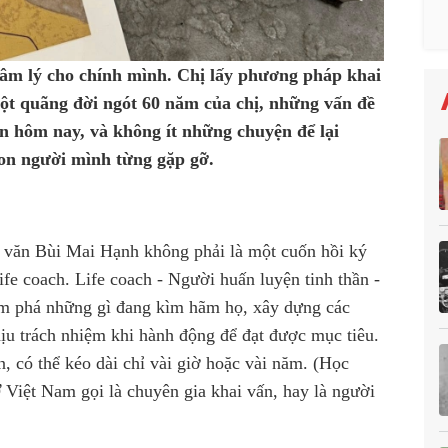
âm lý cho chính mình. Chị lấy phương pháp khai
 một quãng đời ngót 60 năm của chị, những vấn đề
ến hôm nay, và không ít những chuyện để lại
on người mình từng gặp gỡ.
 văn Bùi Mai Hạnh không phải là một cuốn hồi ký
fe coach. Life coach - Người huấn luyện tinh thần -
m phá những gì đang kìm hãm họ, xây dựng các
hịu trách nhiệm khi hành động để đạt được mục tiêu.
, có thể kéo dài chỉ vài giờ hoặc vài năm. (Học
Ở Việt Nam gọi là chuyên gia khai vấn, hay là người