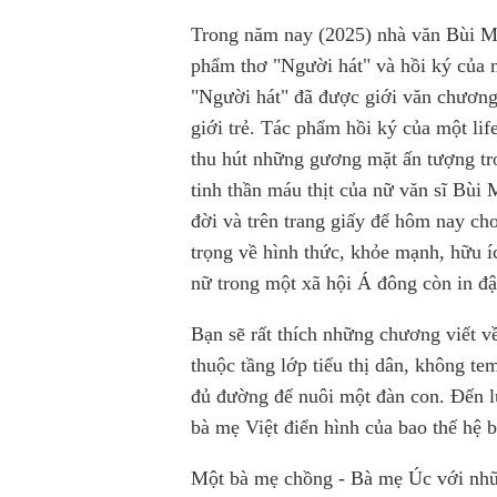
Trong năm nay (2025) nhà văn Bùi Ma
phẩm thơ "Người hát" và hồi ký của 
"Người hát" đã được giới văn chương 
giới trẻ. Tác phẩm hồi ký của một li
thu hút những gương mặt ấn tượng tro
tinh thần máu thịt của nữ văn sĩ Bùi
đời và trên trang giấy để hôm nay cho
trọng về hình thức, khỏe mạnh, hữu íc
nữ trong một xã hội Á đông còn in đ
Bạn sẽ rất thích những chương viết v
thuộc tầng lớp tiểu thị dân, không te
đủ đường để nuôi một đàn con. Đến l
bà mẹ Việt điển hình của bao thế hệ 
Một bà mẹ chồng - Bà mẹ Úc với nhữn