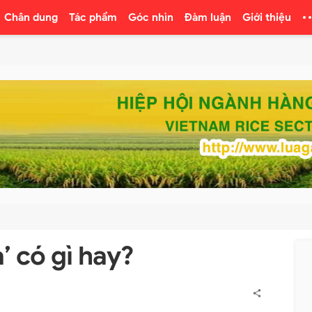
Chân dung
Tác phẩm
Góc nhìn
Đàm luận
Giới thiệu
’ có gì hay?