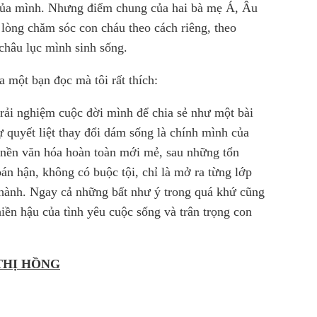
 của mình. Nhưng điểm chung của hai bà mẹ Á, Âu
 lòng chăm sóc con cháu theo cách riêng, theo
 châu lục mình sinh sống.
a một bạn đọc mà tôi rất thích:
ải nghiệm cuộc đời mình để chia sẻ như một bài
quyết liệt thay đổi dám sống là chính mình của
t nền văn hóa hoàn toàn mới mẻ, sau những tổn
n hận, không có buộc tội, chỉ là mở ra từng lớp
hành. Ngay cả những bất như ý trong quá khứ cũng
iền hậu của tình yêu cuộc sống và trân trọng con
THỊ HỒNG