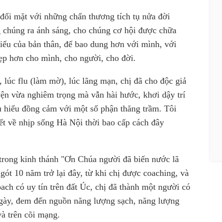
ối mặt với những chấn thương tích tụ nửa đời
 chúng ra ánh sáng, cho chúng cơ hội được chữa
hiếu của bản thân, để bao dung hơn với mình, với
ẹp hơn cho mình, cho người, cho đời.
, lúc flu (làm mờ), lúc lãng mạn, chị đã cho độc giả
ện vừa nghiêm trọng mà vẫn hài hước, khơi dậy trí
ấu hiểu đồng cảm với một số phận thăng trầm. Tôi
iết về nhịp sống Hà Nội thời bao cấp cách đây
rong kinh thánh "Ơn Chúa người đã biến nước lã
gót 10 năm trở lại đây, từ khi chị được coaching, và
ach có uy tín trên đất Úc, chị đã thành một người có
gày, đem đến nguồn năng lượng sạch, năng lượng
và trên cõi mạng.