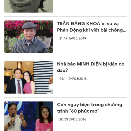
TRẦN ĐĂNG KHOA bị vu vạ
Phản Động khi viết bài chống
lại sự ngang ngược của Trung
21:49 16/08/2019
Quốc
Nhà báo MINH DIỆN bị kiện do
đâu?
01:14 04/03/2013
Cơn ngụy biện trong chương
trình "60 phút mở"
20:33 31/05/2016