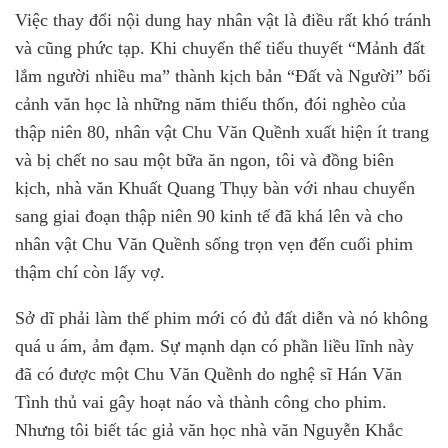
Việc thay đổi nội dung hay nhân vật là điều rất khó tránh
và cũng phức tạp. Khi chuyển thể tiểu thuyết “Mảnh đất
lắm người nhiều ma” thành kịch bản “Đất và Người” bối
cảnh văn học là những năm thiếu thốn, đói nghèo của
thập niên 80, nhân vật Chu Văn Quềnh xuất hiện ít trang
và bị chết no sau một bữa ăn ngon, tôi và đồng biên
kịch, nhà văn Khuất Quang Thụy bàn với nhau chuyển
sang giai đoạn thập niên 90 kinh tế đã khá lên và cho
nhân vật Chu Văn Quềnh sống trọn vẹn đến cuối phim
thậm chí còn lấy vợ.
Sở dĩ phải làm thế phim mới có đủ đất diễn và nó không
quá u ám, ảm đạm. Sự mạnh dạn có phần liều lĩnh này
đã có được một Chu Văn Quềnh do nghệ sĩ Hán Văn
Tình thủ vai gây hoạt náo và thành công cho phim.
Nhưng tôi biết tác giả văn học nhà văn Nguyễn Khắc