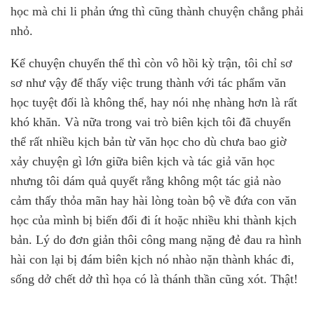
học mà chi li phản ứng thì cũng thành chuyện chẳng phải
nhỏ.
Kể chuyện chuyển thể thì còn vô hồi kỳ trận, tôi chỉ sơ
sơ như vậy để thấy việc trung thành với tác phẩm văn
học tuyệt đối là không thể, hay nói nhẹ nhàng hơn là rất
khó khăn. Và nữa trong vai trò biên kịch tôi đã chuyển
thể rất nhiều kịch bản từ văn học cho dù chưa bao giờ
xảy chuyện gì lớn giữa biên kịch và tác giả văn học
nhưng tôi dám quả quyết rằng không một tác giả nào
cảm thấy thỏa mãn hay hài lòng toàn bộ về đứa con văn
học của mình bị biến đổi đi ít hoặc nhiều khi thành kịch
bản. Lý do đơn giản thôi công mang nặng đẻ đau ra hình
hài con lại bị đám biên kịch nó nhào nặn thành khác đi,
sống dở chết dở thì họa có là thánh thần cũng xót. Thật!