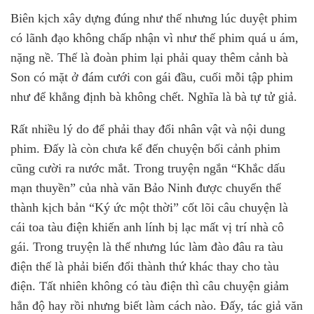
Biên kịch xây dựng đúng như thế nhưng lúc duyệt phim
có lãnh đạo không chấp nhận vì như thế phim quá u ám,
nặng nề. Thế là đoàn phim lại phải quay thêm cảnh bà
Son có mặt ở đám cưới con gái đầu, cuối mỗi tập phim
như để khẳng định bà không chết. Nghĩa là bà tự tử giả.
Rất nhiều lý do để phải thay đổi nhân vật và nội dung
phim. Đấy là còn chưa kể đến chuyện bối cảnh phim
cũng cười ra nước mắt. Trong truyện ngắn “Khắc dấu
mạn thuyền” của nhà văn Bảo Ninh được chuyển thể
thành kịch bản “Ký ức một thời” cốt lõi câu chuyện là
cái toa tàu điện khiến anh lính bị lạc mất vị trí nhà cô
gái. Trong truyện là thế nhưng lúc làm đào đâu ra tàu
điện thế là phải biến đổi thành thứ khác thay cho tàu
điện. Tất nhiên không có tàu điện thì câu chuyện giảm
hẳn độ hay rồi nhưng biết làm cách nào. Đấy, tác giả văn