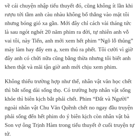
về cái chuyện nhập tiểu thuyết đó, cũng không ít lần khi
rượu tới tầm anh càu nhàu không bổ thẳng vào mặt tôi
nhưng bóng gió xa gần. Mới đây chỉ cách vài tháng tức
là sau ngót nghét 20 năm phim ra đời, tự nhiên anh vỗ
vai tôi, này Tiến, anh mới xem hết phim “Ngõ lỗ thủng”
mày làm hay đấy em ạ, xem thú ra phết. Tôi cười vì giờ
đây anh có chửi nữa cũng bằng thừa nhưng tôi biết anh
khen thật và mãi tận giờ anh mới chịu xem phim.
Không thiếu trường hợp như thế, nhân vật văn học chết
thì bắt sống dài sống thọ. Có trường hợp nhân vật sống
khỏe thì biên kịch bắt phải chết. Phim “Đất và Người”
ngoài nhân vật Chu Văn Quềnh chết no ngay đầu truyện
phải sống đến hết phim do ý biên kịch còn nhân vật bà
Son vợ ông Trịnh Hàm trong tiểu thuyết ở cuối truyện tự
tử.