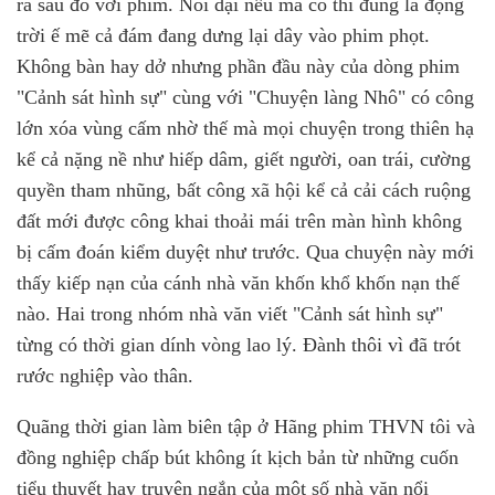
ra sau đó với phim. Nói dại nếu mà có thì đúng là động
trời ế mẽ cả đám đang dưng lại dây vào phim phọt.
Không bàn hay dở nhưng phần đầu này của dòng phim
"Cảnh sát hình sự" cùng với "Chuyện làng Nhô" có công
lớn xóa vùng cấm nhờ thế mà mọi chuyện trong thiên hạ
kể cả nặng nề như hiếp dâm, giết người, oan trái, cường
quyền tham nhũng, bất công xã hội kể cả cải cách ruộng
đất mới được công khai thoải mái trên màn hình không
bị cấm đoán kiểm duyệt như trước. Qua chuyện này mới
thấy kiếp nạn của cánh nhà văn khốn khổ khốn nạn thế
nào. Hai trong nhóm nhà văn viết "Cảnh sát hình sự"
từng có thời gian dính vòng lao lý. Đành thôi vì đã trót
rước nghiệp vào thân.
Quãng thời gian làm biên tập ở Hãng phim THVN tôi và
đồng nghiệp chấp bút không ít kịch bản từ những cuốn
tiểu thuyết hay truyện ngắn của một số nhà văn nổi