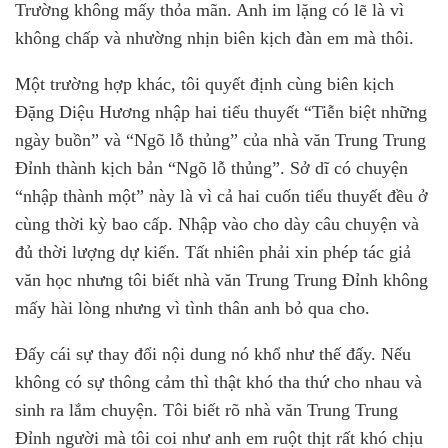
Trường không mấy thỏa mãn. Anh im lặng có lẽ là vì
không chấp và nhường nhịn biên kịch đàn em mà thôi.
Một trường hợp khác, tôi quyết định cùng biên kịch
Đặng Diệu Hương nhập hai tiểu thuyết “Tiễn biệt những
ngày buồn” và “Ngõ lỗ thủng” của nhà văn Trung Trung
Đỉnh thành kịch bản “Ngõ lỗ thủng”. Sở dĩ có chuyện
“nhập thành một” này là vì cả hai cuốn tiểu thuyết đều ở
cùng thời kỳ bao cấp. Nhập vào cho dày câu chuyện và
đủ thời lượng dự kiến. Tất nhiên phải xin phép tác giả
văn học nhưng tôi biết nhà văn Trung Trung Đỉnh không
mấy hài lòng nhưng vì tình thân anh bỏ qua cho.
Đấy cái sự thay đổi nội dung nó khổ như thế đấy. Nếu
không có sự thông cảm thì thật khó tha thứ cho nhau và
sinh ra lắm chuyện. Tôi biết rõ nhà văn Trung Trung
Đỉnh người mà tôi coi như anh em ruột thịt rất khó chịu