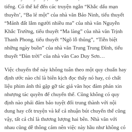
tiếng. Có thể kể đến các truyện ngắn “Khắc dấu mạn
thuyền’, “Ba lẻ một” của nhà văn Bảo Ninh, tiểu thuyết
“Mảnh đất lắm người nhiều ma” của nhà văn Nguyễn
Khắc Trường, tiểu thuyết “Ma làng” của nhà văn Trịnh
Thanh Phong, tiểu thuyết “Ngõ lỗ thủng”, “Tiễn biệt
những ngày buồn” của nhà văn Trung Trung Đỉnh, tiểu
thuyết “Đàn trời” của nhà văn Cao Duy Sơn…
Việc chuyển thể này không tuân theo một quy chuẩn hay
định ước nào chỉ là biên kịch đọc thấy nó hay, có chất
liệu phim ảnh thì gặp gỡ tác giả văn học đàm phán xin
nhượng tác quyền để chuyển thể. Cũng không có quy
định nào phải đảm bảo tuyệt đối trung thành với nội
dung hay cốt truyện và kể cả nhuận bút chuyển thể cũng
vậy, tất cả chỉ là thương lượng hai bên. Nhà văn với
nhau cũng dễ thông cảm nên việc này hầu như không có