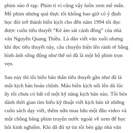
phim nào ở rạp. Phim ti vi cũng vậy luôn xem mê mẩn.
Mê phim nhưng quả thực tôi không bao giờ có ý định
học đòi trở thành biên kịch cho đến năm 1994 tôi đọc
được cuốn tiểu thuyết “Kẻ ám sát cánh đồng” của nhà
văn Nguyễn Quang Thiều. Là dân viết văn xuôi nhưng
khi đọc tiểu thuyết này, câu chuyện hiện lên rành rẽ bằng
hình ảnh sống động như thể nó đã là một bộ phim trọn
vẹn.
Sau này thì tôi hiểu bản thân tiểu thuyết gần như đã là
một kịch bản hoàn chỉnh. Máu biên kịch nổi lên dù lúc
ấy tôi chưa có bất cứ một kỹ năng kịch bản nào. Tôi bèn
dành thời gian tìm hiểu kỹ thuật viết kịch bản từ những
cuốn sách dạy viết, thêm nữa mua hẳn một đầu video và
một chồng băng phim truyện nước ngoài về xem để học
hỏi kinh nghiệm. Khi đã đủ tự tin tôi bèn gặp nhà văn