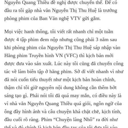
Nguyễn Quang Thiều đề nghị được chuyển thể. Để có
đầu ra tôi gặp nhà văn Nguyễn Thị Thu Huệ là trưởng
phòng phim của Ban Văn nghệ VTV gửi gắm.
Mọi việc hanh thông, tôi viết rất nhanh chỉ một tuần
được 4 tập phim đem nộp nhưng cũng phải 3 năm sau
khi phòng phim của Nguyễn Thị Thu Huệ sáp nhập vào
Hãng phim Truyền hình VN (VFC) thì kịch bản mới
được đưa vào sản xuất. Lúc này tôi cũng đã chuyển công
tác về làm biên tập ở hãng phim. Sở dĩ viết nhanh vì như
đã nói cuốn tiểu thuyết như một kịch bản hoàn chỉnh,
thậm chí tôi giữ nguyên nội dung không cần thêm bớt
sáng tạo gì. Phải nói tôi đã quá may mắn, có điều này là
vì nhà văn Nguyễn Quang Thiều quá giỏi, ngôn ngữ của
ông đầy hình ảnh và câu chuyện khá chặt chẽ, kịch tính,
đầu cuối rõ ràng. Phim “Chuyện làng Nhô” ra đời như
thế và đó chính là kịch bản đầu tay của tôi đưa tôi vào