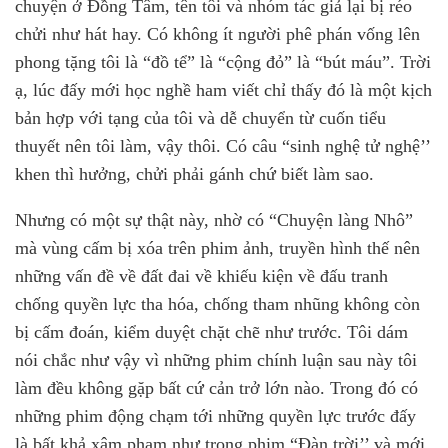
chuyện ở Đồng Tâm, tên tôi và nhóm tác giả lại bị réo
chửi như hát hay. Có không ít người phê phán vống lên
phong tặng tôi là “đồ tể” là “cộng đỏ” là “bút máu”. Trời
ạ, lúc đấy mới học nghề ham viết chỉ thấy đó là một kịch
bản hợp với tạng của tôi và dễ chuyển từ cuốn tiểu
thuyết nên tôi làm, vậy thôi. Có câu “sinh nghệ tử nghệ’’
khen thì hưởng, chửi phải gánh chứ biết làm sao.
Nhưng có một sự thật này, nhờ có “Chuyện làng Nhô”
mà vùng cấm bị xóa trên phim ảnh, truyền hình thế nên
những vấn đề về đất đai về khiếu kiện về đấu tranh
chống quyền lực tha hóa, chống tham nhũng không còn
bị cấm đoán, kiểm duyệt chặt chẽ như trước. Tôi dám
nói chắc như vậy vì những phim chính luận sau này tôi
làm đều không gặp bất cứ cản trở lớn nào. Trong đó có
những phim động chạm tới những quyền lực trước đấy
là bất khả xâm phạm như trong phim “Đàn trời’’ và mới