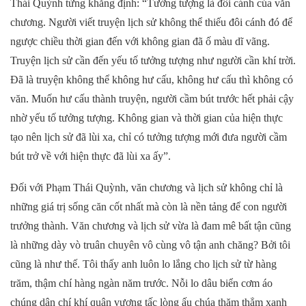
Thái Quỳnh từng khẳng định: “Tưởng tượng là đôi cánh của văn
chương. Người viết truyện lịch sử không thể thiếu đôi cánh đó để
ngược chiều thời gian đến với không gian đã ố màu dĩ vãng.
Truyện lịch sử cần đến yếu tố tưởng tượng như người cần khí trời.
Đã là truyện không thể không hư cấu, không hư cấu thì không có
văn. Muốn hư cấu thành truyện, người cầm bút trước hết phải cậy
nhờ yếu tố tưởng tượng. Không gian và thời gian của hiện thực
tạo nên lịch sử đã lùi xa, chỉ có tưởng tượng mới đưa người cầm
bút trở về với hiện thực đã lùi xa ấy”.
Đối với Phạm Thái Quỳnh, văn chương và lịch sử không chỉ là
những giá trị sống căn cốt nhất mà còn là nền tảng để con người
trưởng thành. Văn chương và lịch sử vừa là đam mê bất tận cũng
là những dày vò truân chuyên vô cùng vô tận anh chăng? Bởi tôi
cũng là như thế. Tôi thấy anh luôn lo lắng cho lịch sử từ hàng
trăm, thậm chí hàng ngàn năm trước. Nỗi lo dâu biển cơm áo
chúng dân chí khí quân vương tấc lòng ấu chúa thăm thẳm xanh