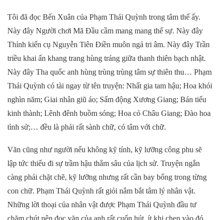
Tôi đã đọc Bến Xuân của Phạm Thái Quỳnh trong tâm thế ấy.
Này đây Người chơi Mã Đầu cầm mang mang thế sự. Này đây
Thỉnh kiến cụ Nguyễn Tiên Điền muôn ngả tri âm. Này đây Trần
triều khai ấn khang trang hùng tráng giữa thanh thiên bạch nhật.
Này đây Tha quốc anh hùng trùng trùng tâm sự thiên thu… Phạm
Thái Quỳnh có tài ngay từ tên truyện: Nhất gia tam hậu; Hoa khói
nghìn năm; Giai nhân giũ áo; Sấm động Xương Giang; Bán tiếu
kinh thành; Lênh đênh buồm sóng; Hoa cỏ Châu Giang; Đào hoa
tình sử;… đều là phải rất sành chữ, có tâm với chữ.
Văn cũng như người nếu không kỹ tính, kỹ lưỡng công phu sẽ
lập tức thiếu đi sự trầm hậu thẳm sâu của lịch sử. Truyện ngắn
càng phải chặt chẽ, kỹ lưỡng nhưng rất cần bay bổng trong từng
con chữ. Phạm Thái Quỳnh rất giỏi nắm bắt tâm lý nhân vật.
Những lời thoại của nhân vật được Phạm Thái Quỳnh đầu tư
chăm chút nên đọc văn của anh rất cuốn hút, ít khi chen vào đó