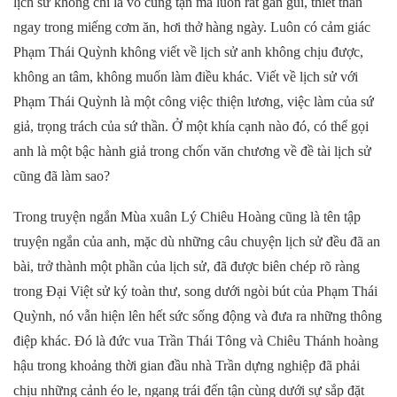
lịch sử không chỉ là vô cùng tận mà luôn rất gần gũi, thiết thân
ngay trong miếng cơm ăn, hơi thở hàng ngày. Luôn có cảm giác
Phạm Thái Quỳnh không viết về lịch sử anh không chịu được,
không an tâm, không muốn làm điều khác. Viết về lịch sử với
Phạm Thái Quỳnh là một công việc thiện lương, việc làm của sứ
giả, trọng trách của sứ thần. Ở một khía cạnh nào đó, có thể gọi
anh là một bậc hành giả trong chốn văn chương về đề tài lịch sử
cũng đã làm sao?
Trong truyện ngắn Mùa xuân Lý Chiêu Hoàng cũng là tên tập
truyện ngắn của anh, mặc dù những câu chuyện lịch sử đều đã an
bài, trở thành một phần của lịch sử, đã được biên chép rõ ràng
trong Đại Việt sử ký toàn thư, song dưới ngòi bút của Phạm Thái
Quỳnh, nó vẫn hiện lên hết sức sống động và đưa ra những thông
điệp khác. Đó là đức vua Trần Thái Tông và Chiêu Thánh hoàng
hậu trong khoảng thời gian đầu nhà Trần dựng nghiệp đã phải
chịu những cảnh éo le, ngang trái đến tận cùng dưới sự sắp đặt