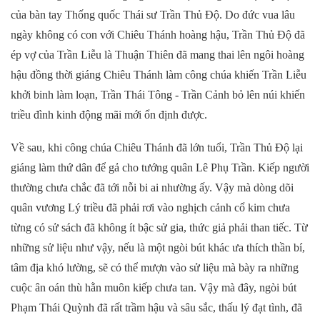
của bàn tay Thống quốc Thái sư Trần Thủ Độ. Do đức vua lâu
ngày không có con với Chiêu Thánh hoàng hậu, Trần Thủ Độ đã
ép vợ của Trần Liễu là Thuận Thiên đã mang thai lên ngôi hoàng
hậu đồng thời giáng Chiêu Thánh làm công chúa khiến Trần Liễu
khởi binh làm loạn, Trần Thái Tông - Trần Cảnh bỏ lên núi khiến
triều đình kinh động mãi mới ổn định được.
Về sau, khi công chúa Chiêu Thánh đã lớn tuổi, Trần Thủ Độ lại
giáng làm thứ dân để gả cho tướng quân Lê Phụ Trần. Kiếp người
thường chưa chắc đã tới nỗi bi ai nhường ấy. Vậy mà dòng dõi
quân vương Lý triều đã phải rơi vào nghịch cảnh cổ kim chưa
từng có sử sách đã không ít bậc sử gia, thức giả phải than tiếc. Từ
những sử liệu như vậy, nếu là một ngòi bút khác ưa thích thần bí,
tâm địa khó lường, sẽ có thể mượn vào sử liệu mà bày ra những
cuộc ân oán thù hằn muôn kiếp chưa tan. Vậy mà đây, ngòi bút
Phạm Thái Quỳnh đã rất trầm hậu và sâu sắc, thấu lý đạt tình, đã