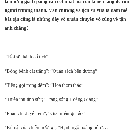
là những giá trị sống căn cốt nhất mà còn là nền tảng để con
người trưởng thành. Văn chương và lịch sử vừa là đam mê
bất tận cũng là những dày vò truân chuyên vô cùng vô tận
anh chăng?
“Rồi sẽ thành cổ tích”
“Bồng bềnh cát trắng”; “Quán sách bên đường”
“Tiếng gọi trong đêm”; “Hoa thơm thảo”
“Thiên thu tình sử”; “Trăng sóng Hoàng Giang”
“Phận chị duyên em”; “Giai nhân giũ áo”
“Bí mật của chiến trường”; “Hạnh ngộ hoàng hôn”…