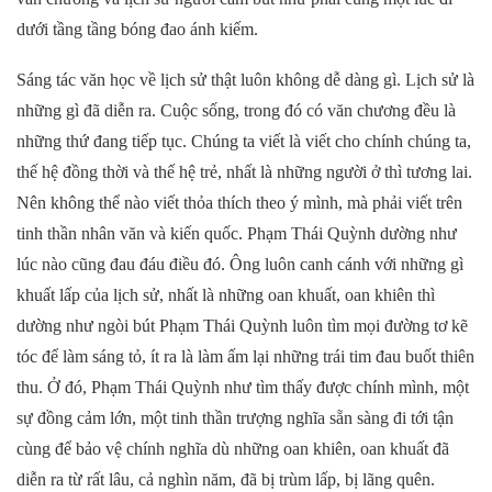
dưới tầng tầng bóng đao ánh kiếm.
Sáng tác văn học về lịch sử thật luôn không dễ dàng gì. Lịch sử là
những gì đã diễn ra. Cuộc sống, trong đó có văn chương đều là
những thứ đang tiếp tục. Chúng ta viết là viết cho chính chúng ta,
thế hệ đồng thời và thế hệ trẻ, nhất là những người ở thì tương lai.
Nên không thể nào viết thỏa thích theo ý mình, mà phải viết trên
tinh thần nhân văn và kiến quốc. Phạm Thái Quỳnh dường như
lúc nào cũng đau đáu điều đó. Ông luôn canh cánh với những gì
khuất lấp của lịch sử, nhất là những oan khuất, oan khiên thì
dường như ngòi bút Phạm Thái Quỳnh luôn tìm mọi đường tơ kẽ
tóc để làm sáng tỏ, ít ra là làm ấm lại những trái tim đau buốt thiên
thu. Ở đó, Phạm Thái Quỳnh như tìm thấy được chính mình, một
sự đồng cảm lớn, một tinh thần trượng nghĩa sẵn sàng đi tới tận
cùng để bảo vệ chính nghĩa dù những oan khiên, oan khuất đã
diễn ra từ rất lâu, cả nghìn năm, đã bị trùm lấp, bị lãng quên.