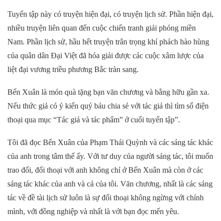
Tuyển tập này có truyện hiện đại, có truyện lịch sử. Phần hiện đại,
nhiều truyện liên quan đến cuộc chiến tranh giải phóng miền
Nam. Phần lịch sử, hầu hết truyện trân trọng khí phách hào hùng
của quân dân Đại Việt đã hóa giải được các cuộc xâm lược của
liệt đại vương triều phương Bắc tràn sang.
Bến Xuân là món quà tặng bạn văn chương và bằng hữu gần xa.
Nếu thức giả có ý kiến quý báu chia sẻ với tác giả thì tìm số điện
thoại qua mục “Tác giả và tác phẩm” ở cuối tuyển tập”.
Tôi đã đọc Bến Xuân của Phạm Thái Quỳnh và các sáng tác khác
của anh trong tâm thế ấy. Với tư duy của người sáng tác, tôi muốn
trao đổi, đối thoại với anh không chỉ ở Bến Xuân mà còn ở các
sáng tác khác của anh và cả của tôi. Văn chương, nhất là các sáng
tác về đề tài lịch sử luôn là sự đối thoại không ngừng với chính
mình, với đồng nghiệp và nhất là với bạn đọc mến yêu.