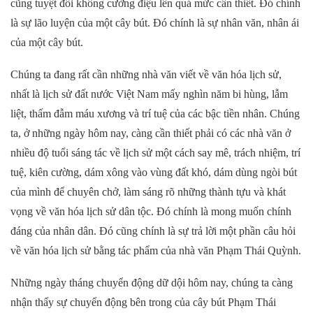
cũng tuyệt đối không cường điệu lên quá mức cần thiết. Đó chính
là sự lão luyện của một cây bút. Đó chính là sự nhân văn, nhân ái
của một cây bút.
Chúng ta đang rất cần những nhà văn viết về văn hóa lịch sử,
nhất là lịch sử đất nước Việt Nam mấy nghìn năm bi hùng, lẫm
liệt, thấm đẫm máu xương và trí tuệ của các bậc tiền nhân. Chúng
ta, ở những ngày hôm nay, càng cần thiết phải có các nhà văn ở
nhiều độ tuổi sáng tác về lịch sử một cách say mê, trách nhiệm, trí
tuệ, kiên cường, dám xông vào vùng đất khó, dám dùng ngòi bút
của mình để chuyên chở, làm sáng rõ những thành tựu và khát
vọng về văn hóa lịch sử dân tộc. Đó chính là mong muốn chính
đáng của nhân dân. Đó cũng chính là sự trả lời một phần câu hỏi
về văn hóa lịch sử bằng tác phẩm của nhà văn Phạm Thái Quỳnh.
Những ngày tháng chuyển động dữ dội hôm nay, chúng ta càng
nhận thấy sự chuyển động bên trong của cây bút Phạm Thái