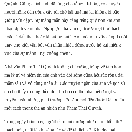
Quỳnh. Cũng chính anh đã từng cho rằng: “Không có chuyện
người nông dân trồng cây rồi chờ hái quả mà lại không bị bão
giông vùi dập”. Sự thẳng thắn này càng đáng quý hơn khi anh
nhận định về mình: “Nghị lực nhà văn đặt trước một thử thách
hoặc là dấn thân hoặc là buông bút”. Anh nói như vậy cũng là nói
thay cho giới văn bút vốn phần nhiều đứng trước hố gai miệng
vực của sự thành - bại chông chênh.
Nhà văn Phạm Thái Quỳnh không chỉ cường tráng về tâm hồn
mà lý trí và niềm tin của anh vào đời sống cũng hết sức rộng dài,
thẳm sâu và vô cùng nhân ái. Các truyện ngắn của anh về lịch sử
đã cho thấy rõ ràng điều đó. Tài hoa có thể phát tiết ở một vài
truyện ngắn nhưng phải trường sức lắm mới đến được Bến xuân
một cách thong thả an nhiên như Phạm Thái Quỳnh.
Trong ngày hôm nay, người cầm bút dường như chịu nhiều thử
thách hơn, nhất là khi sáng tác về đề tài lịch sử. Khi đọc hai