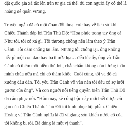
đặt quốc gia xã tắc lên trên tư gia cá thể, dù con người ấy có thể là
hoàng đế quân vương.
Truyện ngắn đã có một đoạn đối thoại cực hay về lịch sử khi
Chiêu Thánh đáp lời Trần Thủ Độ: “Họa phúc trong tay ông cả.
Như tôi, tôi có xá gì. Tôi thương chồng nên làm theo ý Trần
Cảnh. Tôi dám chống lại lắm. Nhưng tôi chống lại, ông không
tiếc gì một con dao hay ba thước lụa… đến lúc ấy, ông và Trần
Cảnh có thêm một hiềm thù lớn, chắc chắn không còn lương thần
minh chúa nữa mà chỉ có thảm khốc. Cuối cùng, tội vạ đổ cả
xuống đầu dân. Tôi yêu Trần Cảnh vô vàn nên tôi đâu có sợ lưỡi
gươm của ông”. Và con người nổi tiếng quyền biến Trần Thủ Độ
đã cảm phục nói: “Hôm nay, kẻ công bộc này mới biết được cái
gan của Chiêu Thánh. Thủ Độ tôi kính phục bội phần. Chiêu
Hoàng vì Trần Cảnh nghĩa là đã vì giang sơn khiến nước cờ của
tôi không bị rối. Bà đúng là một vị thánh”.