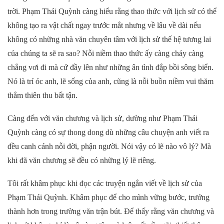
trời. Phạm Thái Quỳnh càng hiểu rằng thao thức với lịch sử có thể
không tạo ra vật chất ngay trước mắt nhưng về lâu về dài nếu
không có những nhà văn chuyên tâm với lịch sử thế hệ tương lai
của chúng ta sẽ ra sao? Nỗi niềm thao thức ấy càng chảy càng
chẳng vơi đi mà cứ đầy lên như những ân tình đắp bồi sông biển.
Nó là trí óc anh, lẽ sống của anh, cũng là nỗi buồn niềm vui thăm
thẳm thiên thu bất tận.
Càng đến với văn chương và lịch sử, dường như Phạm Thái
Quỳnh càng có sự thong dong dù những câu chuyện anh viết ra
đều canh cánh nỗi đời, phận người. Nói vậy có lẽ nào vô lý? Mà
khi đã văn chương sẽ đều có những lý lẽ riêng.
Tôi rất khâm phục khi đọc các truyện ngắn viết về lịch sử của
Phạm Thái Quỳnh. Khâm phục để cho mình vững bước, trưởng
thành hơn trong trường văn trận bút. Để thấy rằng văn chương và