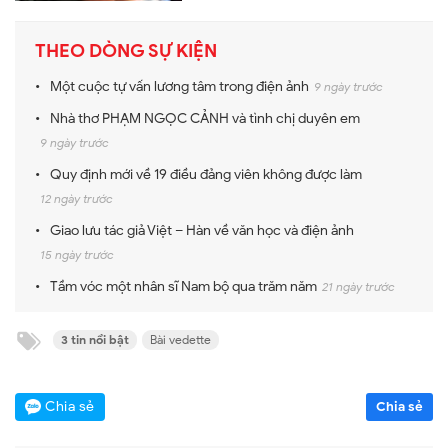
THEO DÒNG SỰ KIỆN
Một cuộc tự vấn lương tâm trong điện ảnh
9 ngày trước
Nhà thơ PHẠM NGỌC CẢNH và tình chị duyên em
9 ngày trước
Quy định mới về 19 điều đảng viên không được làm
12 ngày trước
Giao lưu tác giả Việt – Hàn về văn học và điện ảnh
15 ngày trước
Tầm vóc một nhân sĩ Nam bộ qua trăm năm
21 ngày trước
3 tin nổi bật
Bài vedette
Chia sẻ
Chia sẻ