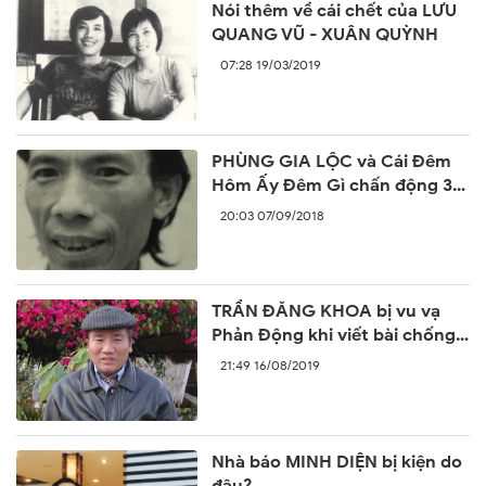
Nói thêm về cái chết của LƯU
QUANG VŨ - XUÂN QUỲNH
07:28 19/03/2019
PHÙNG GIA LỘC và Cái Đêm
Hôm Ấy Đêm Gì chấn động 30
năm trước
20:03 07/09/2018
TRẦN ĐĂNG KHOA bị vu vạ
Phản Động khi viết bài chống
lại sự ngang ngược của Trung
21:49 16/08/2019
Quốc
Nhà báo MINH DIỆN bị kiện do
đâu?