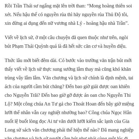
Rồi Trần Thái sư ngẩng mặt lên trời than: “Mong hoàng thiên soi
xét. Nếu hậu thế có nguyền rủa thì hãy nguyền rủa Thủ Độ tôi,
xin đừng ai đụng đến nữ vương nhà Lý - hoàng hậu nhà Trần”.
Viết về lịch sử, ở một câu chuyện đã quen thuộc như trên, ngòi
bút Phạm Thái Quỳnh quả là đã hết sức căn cơ và huyền diệu.
Thức lâu mới biết đêm dài. Có bước vào trường văn trận bút mới
thấy viết về lịch sử thực sung sướng lắm thay mà cũng khó khăn
trùng vây lắm lắm. Văn chương và lịch sử chính là định mệnh, tai
ách của người cầm bút chăng? Đến bao giờ giải được oan khiên
cho Nguyễn Trãi? Đến bao giờ gỡ được án oan cho Nguyễn Thi
Lộ? Một công chúa An Tư gả cho Thoát Hoan đến bây giờ miệng
lưỡi thế nhân vẫn cay nghiệt nhường bao? Công chúa Ngọc Hân
nuốt lệ buốt lòng đọc Ai tư vãn dưới lưỡi kiếm sắc lạnh của Gia
Long sử sách văn chương phải thể hiện thế nào? Đã mang nghiệp
văn chương và lịch sử người cầm bút như phải cùng một lúc đi