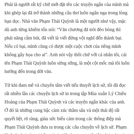
Phải là người rất kỹ chữ mới đặt tên các truyện ngắn của mình mà
khi ghép lại đã trở thành những câu thơ luôn ngân nga trong lòng
bạn đọc. Nhà văn Phạm Thái Quỳnh là một người như vậy, mặc
dù anh từng khiêm tốn nói: “Văn chương đã trót đèo bòng thì
phải năng cầm bút, đã viết là viết đừng vội nghĩ đến thành bại.
Nếu có bại, mình cũng có được một cuộc chơi của riêng mình
không gây họa cho ai”. Anh nói vậy thôi chứ với cá nhân tôi, cái
tên Phạm Thái Quỳnh luôn sừng sững, là một cột mốc mà tôi luôn
hướng đến trong đời văn.
Từ khi đam mê và chuyên tâm viết tiểu thuyết lịch sử, tôi đã đọc
rất nhiều lần các chuyện lịch sử in trong tập Mùa xuân Lý Chiêu
Hoàng của Phạm Thái Quỳnh và các truyện ngắn khác của anh.
Ở đó là những cung bậc cảm xúc thẳm sâu và một thái độ rất
quyết liệt, rõ ràng, giàu sức biểu cảm trong các thông điệp mà
Phạm Thái Quỳnh đưa ra trong các câu chuyện về lịch sử. Phạm