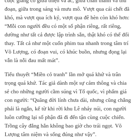
cuộc giằng co giữa thiện và ác, giữa chân thành và thủ
đoạn, giữa trong sáng và mưu mô. Vượt qua cái chết đã
khó, mà vượt qua ích kỷ, vượt qua đê hèn còn khó hơn:
“Mỗi con người đều có một số phận riêng, rất riêng,
dường như tất cả được lập trình sẵn, thật khó có thể đổi
thay. Tất cả như một cuốn phim tua nhanh trong tâm trí
Võ Lượng, có đoạn vui, có khúc buồn, nhưng đọng lại
vẫn là nỗi đau mất mát”.
Tiểu thuyết “Miền cỏ tranh” lần mở quá khứ và trân
trọng quá khứ. Tác giả dành một sự cảm thông và chia
sẻ cho những người cầm súng vì Tổ quốc, vì phẩm giá
con người: “Quãng đời lính chưa dài, nhưng cũng chẳng
phải là ngắn, kể từ khi rời khu Lê nhảy núi, con người
luôn cưỡng lại số phận đã đi đến tận cùng cuộc chiến.
Trồng cây đắng hẳn không bao giờ cho trái ngọt. Võ
Lượng tâm niệm và sống đúng như vậy”.