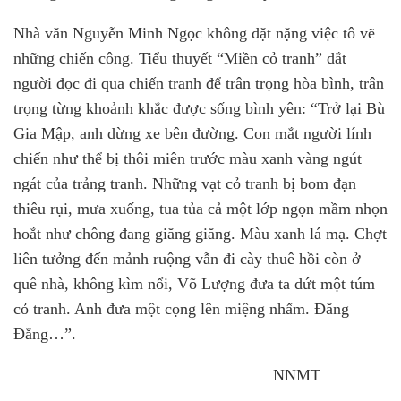
Nhà văn Nguyễn Minh Ngọc không đặt nặng việc tô vẽ
những chiến công. Tiểu thuyết “Miền cỏ tranh” dắt
người đọc đi qua chiến tranh để trân trọng hòa bình, trân
trọng từng khoảnh khắc được sống bình yên: “Trở lại Bù
Gia Mập, anh dừng xe bên đường. Con mắt người lính
chiến như thể bị thôi miên trước màu xanh vàng ngút
ngát của trảng tranh. Những vạt cỏ tranh bị bom đạn
thiêu rụi, mưa xuống, tua tủa cả một lớp ngọn mầm nhọn
hoắt như chông đang giăng giăng. Màu xanh lá mạ. Chợt
liên tưởng đến mảnh ruộng vẫn đi cày thuê hồi còn ở
quê nhà, không kìm nổi, Võ Lượng đưa ta dứt một túm
cỏ tranh. Anh đưa một cọng lên miệng nhấm. Đăng
Đắng…”.
NNMT