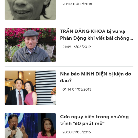
năm trước
20:03 07/09/2018
TRẦN ĐĂNG KHOA bị vu vạ
Phản Động khi viết bài chống
lại sự ngang ngược của Trung
21:49 16/08/2019
Quốc
Nhà báo MINH DIỆN bị kiện do
đâu?
01:14 04/03/2013
Cơn ngụy biện trong chương
trình "60 phút mở"
20:33 31/05/2016