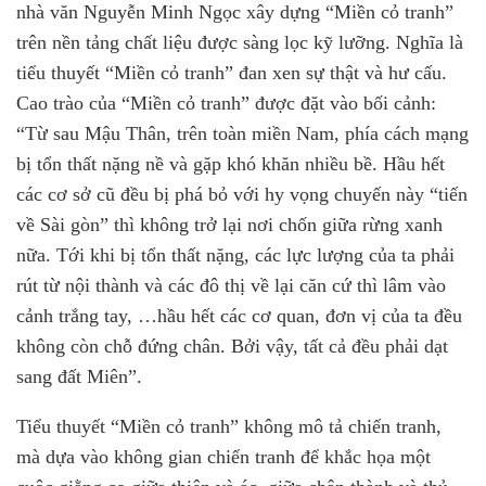
nhà văn Nguyễn Minh Ngọc xây dựng “Miền cỏ tranh”
trên nền tảng chất liệu được sàng lọc kỹ lưỡng. Nghĩa là
tiểu thuyết “Miền cỏ tranh” đan xen sự thật và hư cấu.
Cao trào của “Miền cỏ tranh” được đặt vào bối cảnh:
“Từ sau Mậu Thân, trên toàn miền Nam, phía cách mạng
bị tổn thất nặng nề và gặp khó khăn nhiều bề. Hầu hết
các cơ sở cũ đều bị phá bỏ với hy vọng chuyến này “tiến
về Sài gòn” thì không trở lại nơi chốn giữa rừng xanh
nữa. Tới khi bị tổn thất nặng, các lực lượng của ta phải
rút từ nội thành và các đô thị về lại căn cứ thì lâm vào
cảnh trắng tay, …hầu hết các cơ quan, đơn vị của ta đều
không còn chỗ đứng chân. Bởi vậy, tất cả đều phải dạt
sang đất Miên”.
Tiểu thuyết “Miền cỏ tranh” không mô tả chiến tranh,
mà dựa vào không gian chiến tranh để khắc họa một