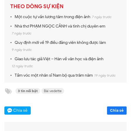
THEO DÒNG SỰ KIỆN
Một cuộc tự vấn lương tâm trong điện ảnh
7 ngày trước
Nhà thơ PHẠM NGỌC CẢNH và tình chị duyên em
7 ngày trước
Quy định mới về 19 điều đảng viên không được làm
9 ngày trước
Giao lưu tác giả Việt – Hàn về văn học và điện ảnh
12 ngày trước
Tầm vóc một nhân sĩ Nam bộ qua trăm năm
19 ngày trước
3 tin nổi bật
Bài vedette
Chia sẻ
Chia sẻ