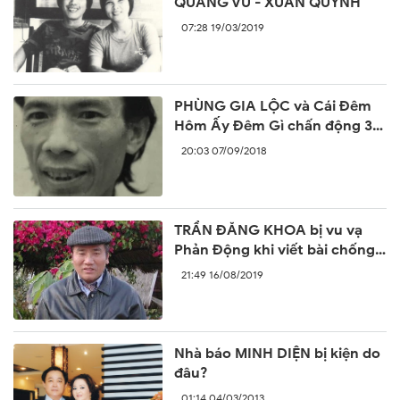
QUANG VŨ - XUÂN QUỲNH
07:28 19/03/2019
PHÙNG GIA LỘC và Cái Đêm
Hôm Ấy Đêm Gì chấn động 30
năm trước
20:03 07/09/2018
TRẦN ĐĂNG KHOA bị vu vạ
Phản Động khi viết bài chống
lại sự ngang ngược của Trung
21:49 16/08/2019
Quốc
Nhà báo MINH DIỆN bị kiện do
đâu?
01:14 04/03/2013