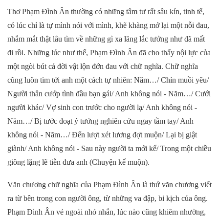
Thơ Phạm Đình Ân thường có những tâm tư rất sâu kín, tinh tế,
có lúc chỉ là tự mình nói với mình, khẽ khàng mở lại một nỗi đau,
nhắm mắt thật lâu tìm về những gì xa lăng lắc tưởng như đã mất
đi rồi. Những lúc như thế, Phạm Đình Ân đã cho thấy nội lực của
một ngòi bút cả đời vật lộn đớn đau với chữ nghĩa. Chữ nghĩa
cũng luôn tìm tới anh một cách tự nhiên: Năm…/ Chín muồi yêu/
Người thân cướp tình đầu bạn gái/ Anh không nói - Năm…/ Cưới
người khác/ Vợ sinh con trước cho người lạ/ Anh không nói -
Năm…/ Bị tước đoạt ý tưởng nghiên cứu ngay tầm tay/ Anh
không nói - Năm…/ Đến lượt xét lương đợt muộn/ Lại bị giật
giành/ Anh không nói - Sau này người ta mới kể/ Trong một chiều
giông lặng lẽ tiễn đưa anh (Chuyện kể muộn).
Văn chương chữ nghĩa của Phạm Đình Ân là thứ văn chương viết
ra từ bên trong con người ông, từ những va đập, bi kịch của ông.
Phạm Đình Ân vẻ ngoài nhỏ nhắn, lúc nào cũng khiêm nhường,