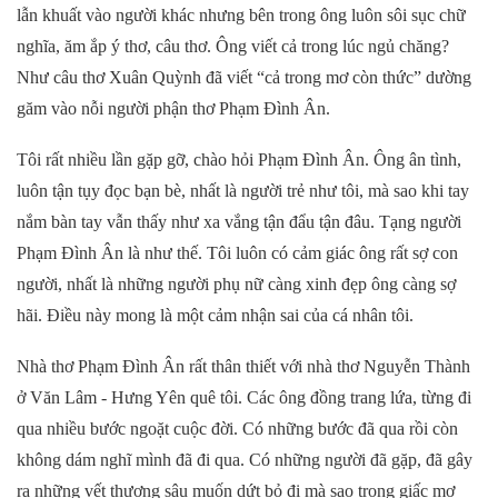
lẫn khuất vào người khác nhưng bên trong ông luôn sôi sục chữ
nghĩa, ăm ắp ý thơ, câu thơ. Ông viết cả trong lúc ngủ chăng?
Như câu thơ Xuân Quỳnh đã viết “cả trong mơ còn thức” dường
găm vào nỗi người phận thơ Phạm Đình Ân.
Tôi rất nhiều lần gặp gỡ, chào hỏi Phạm Đình Ân. Ông ân tình,
luôn tận tụy đọc bạn bè, nhất là người trẻ như tôi, mà sao khi tay
nắm bàn tay vẫn thấy như xa vắng tận đẩu tận đâu. Tạng người
Phạm Đình Ân là như thế. Tôi luôn có cảm giác ông rất sợ con
người, nhất là những người phụ nữ càng xinh đẹp ông càng sợ
hãi. Điều này mong là một cảm nhận sai của cá nhân tôi.
Nhà thơ Phạm Đình Ân rất thân thiết với nhà thơ Nguyễn Thành
ở Văn Lâm - Hưng Yên quê tôi. Các ông đồng trang lứa, từng đi
qua nhiều bước ngoặt cuộc đời. Có những bước đã qua rồi còn
không dám nghĩ mình đã đi qua. Có những người đã gặp, đã gây
ra những vết thương sâu muốn dứt bỏ đi mà sao trong giấc mơ