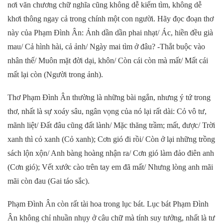
nơi văn chương chữ nghĩa cũng không dễ kiếm tìm, không dễ
khơi thông ngay cả trong chính một con người. Hãy đọc đoạn thơ
này của Phạm Đình Ân: Ảnh dần dần phai nhạt/ Ác, hiền đều già
mau/ Cả hình hài, cả ảnh/ Ngày mai tìm ở đâu? -Thắt buộc vào
nhân thế/ Muôn mặt đời dại, khôn/ Còn cái còn mà mất/ Mất cái
mất lại còn (Người trong ảnh).
Thơ Phạm Đình Ân thường là những bài ngắn, nhưng ý tứ trong
thơ, nhất là sự xoáy sâu, ngân vọng của nó lại rất dài: Cỏ vô tư,
mãnh liệt/ Đất đâu cũng đất lành/ Mặc thăng trầm; mất, được/ Trời
xanh thì cỏ xanh (Cỏ xanh); Cơn gió đi rồi/ Còn ở lại những trồng
sách lộn xộn/ Anh bàng hoàng nhận ra/ Cơn gió làm đảo điên anh
(Cơn gió); Vết xước cào trên tay em đã mất/ Nhưng lòng anh mãi
mãi còn đau (Gai táo sắc).
Phạm Đình Ân còn rất tài hoa trong lục bát. Lục bát Phạm Đình
Ân không chỉ nhuần nhụy ở câu chữ mà tính suy tưởng, nhất là tư