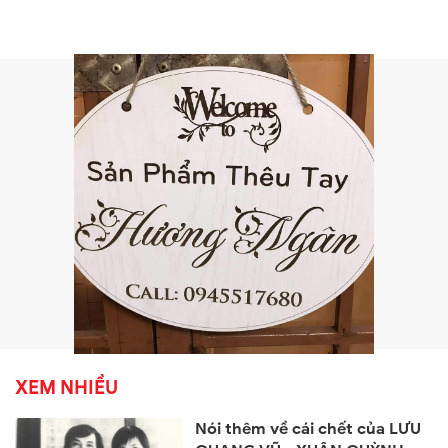
XEM NHIỀU
Nói thêm về cái chết của LƯU