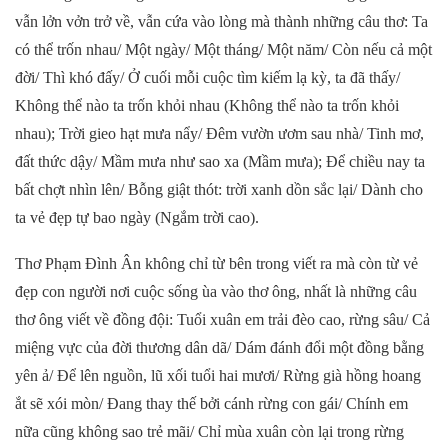
vẫn lởn vởn trở về, vẫn cứa vào lòng mà thành những câu thơ: Ta
có thể trốn nhau/ Một ngày/ Một tháng/ Một năm/ Còn nếu cả một
đời/ Thì khó đấy/ Ở cuối mỗi cuộc tìm kiếm lạ kỳ, ta đã thấy/
Không thể nào ta trốn khỏi nhau (Không thể nào ta trốn khỏi
nhau); Trời gieo hạt mưa nẩy/ Đêm vườn ươm sau nhà/ Tinh mơ,
đất thức dậy/ Mầm mưa như sao xa (Mầm mưa); Để chiều nay ta
bất chợt nhìn lên/ Bỗng giật thót: trời xanh dồn sắc lại/ Dành cho
ta vẻ đẹp tự bao ngày (Ngắm trời cao).
Thơ Phạm Đình Ân không chỉ từ bên trong viết ra mà còn từ vẻ
đẹp con người nơi cuộc sống ùa vào thơ ông, nhất là những câu
thơ ông viết về đồng đội: Tuổi xuân em trải đèo cao, rừng sâu/ Cả
miệng vực của đời thương dân dã/ Dám đánh đổi một đồng bằng
yên ả/ Để lên nguồn, lũ xối tuổi hai mươi/ Rừng già hồng hoang
ắt sẽ xói mòn/ Đang thay thế bởi cánh rừng con gái/ Chính em
nữa cũng không sao trẻ mãi/ Chỉ mùa xuân còn lại trong rừng