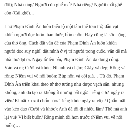
đôi); Nhà công/ Người còn ghế mất/ Nhà riêng/ Người mất ghế
còn (Cái ghế)…
Thơ Phạm Đình Ân luôn biểu lộ một tâm thế trăn trở, dằn vặt
khiến người đọc luôn thao thức, bồn chồn. Đây cũng là sức nặng
của thơ ông. Cách đặt vấn đề của Phạm Đình Ân luôn khiến
người đọc suy nghĩ, đặt mình ở vị trí người trong cuộc, vấn đề mà
nhà thơ đặt ra. Ngay từ tên bài, Phạm Đình Ân đã dụng công:
Vào và ra; Cười và khóc; Nhanh và chậm; Giày và dép; Rộng và
rỗng; Niềm vui về nỗi buồn; Búp nõn và cội già… Từ đó, Phạm
Đình Ân triển khai theo tứ thơ tưởng như được vạch sẵn, nhưng
không, anh đã tạo ra không ít những bất ngờ: Tiếng cười ngày ra
viện/ Khuất xa xôi chốn nào/ Tiếng khóc ngày ra viện/ Quẩn mãi
vào kéo dao (Cười và khóc); Anh đã tồi đi nhiều lắm/ Thế mà anh
lại vui/ Vì biết buồn/ Rằng mình tồi hơn trước (Niềm vui về nỗi
buồn)…