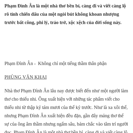
Phạm Đình Ân là một nhà thơ bền bỉ, càng đi và viết càng lộ
rõ tính chiến đấu của một ngòi bút không khoan nhượng
trước bất công, phi lý, tráo trở, xộc xệch của đời sống này.
Phạm Đình Ân - Không chỉ một tiếng thầm thân phận
PHÙNG VĂN KHAI
Nhà thơ Phạm Đình Ân lâu nay được biết đến như một người làm
thơ cho thiếu nhi. Ông xuất hiện với những tác phẩm viết cho
thiếu nhi từ thập kỷ tám mươi của thế kỷ trước. Như là xa xôi thế,
nhưng Phạm Đình Ân xuất hiện đều đặn, gần đây mảng thơ thế
sự của ông âm thầm nhưng ngấm sâu, bám chắc vào tâm trí người
đọc. Phạm Đình Ân là một nhà thơ bền bỉ, càng đi và viết càng lộ