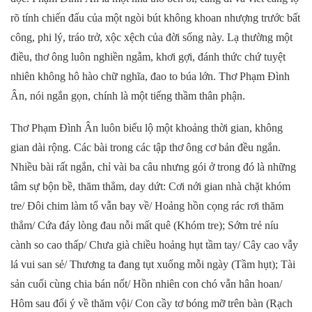
rõ tính chiến đấu của một ngòi bút không khoan nhượng trước bất
công, phi lý, tráo trở, xộc xệch của đời sống này. Lạ thường một
điều, thơ ông luôn nghiền ngẫm, khơi gợi, đánh thức chứ tuyệt
nhiên không hô hào chữ nghĩa, đao to búa lớn. Thơ Phạm Đình
Ân, nói ngắn gọn, chính là một tiếng thầm thân phận.
Thơ Phạm Đình Ân luôn biểu lộ một khoảng thời gian, không
gian dài rộng. Các bài trong các tập thơ ông cơ bản đều ngắn.
Nhiều bài rất ngắn, chỉ vài ba câu nhưng gói ở trong đó là những
tâm sự bộn bề, thăm thẳm, day dứt: Cơi nới gian nhà chặt khóm
tre/ Đôi chim làm tổ vẫn bay về/ Hoảng hồn cọng rác rơi thăm
thẳm/ Cứa đáy lòng đau nỗi mất quê (Khóm tre); Sớm trẻ níu
cành so cao thấp/ Chưa già chiều hoảng hụt tầm tay/ Cây cao vẫy
lá vui san sẻ/ Thương ta đang tụt xuống mỗi ngày (Tầm hụt); Tài
sản cuối cùng chia bán nốt/ Hồn nhiên con chó vẫn hân hoan/
Hôm sau đổi ý về thăm vội/ Con cầy tơ bóng mỡ trên bàn (Rạch