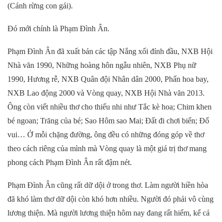
(Cánh rừng con gái).
Đó mới chính là Phạm Đình Ân.
Phạm Đình Ân đã xuất bản các tập Nắng xối đỉnh đầu, NXB Hội
Nhà văn 1990, Những hoàng hôn ngẫu nhiên, NXB Phụ nữ
1990, Hương rễ, NXB Quân đội Nhân dân 2000, Phấn hoa bay,
NXB Lao động 2000 và Vòng quay, NXB Hội Nhà văn 2013.
Ông còn viết nhiều thơ cho thiếu nhi như Tắc kè hoa; Chim khen
bé ngoan; Trăng của bé; Sao Hôm sao Mai; Đất đi chơi biển; Đố
vui… Ở mỗi chặng đường, ông đều có những đóng góp về thơ
theo cách riêng của mình mà Vòng quay là một giá trị thơ mang
phong cách Phạm Đình Ân rất đậm nét.
Phạm Đình Ân cũng rất dữ dội ở trong thơ. Làm người hiền hòa
đã khó làm thơ dữ dội còn khó hơn nhiều. Người đó phải vô cùng
lương thiện. Mà người lương thiện hôm nay đang rất hiếm, kể cả