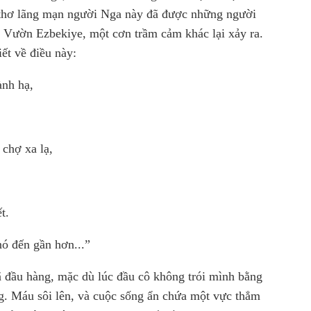
 thơ lãng mạn người Nga này đã được những người
i Vườn Ezbekiye, một cơn trầm cảm khác lại xảy ra.
ết về điều này:
ành hạ,
chợ xa lạ,
t.
ó đến gần hơn...”
đầu hàng, mặc dù lúc đầu cô không trói mình bằng
g.
Máu sôi lên, và cuộc sống ẩn chứa một vực thẳm