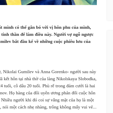
t mình có thể gắn bó với vị hôn phu của mình,
tinh thần để làm điều này.
Người vợ ngỗ ngược
umilev bắt đầu kể về những cuộc phiêu lưu của
0, Nikolai Gumilev và Anna Gorenko
-
người sau này
 kết hôn tại nhà thờ của làng Nikolskaya Slobodka,
4 tuổi, cô dâu 20 tuổi. Phù rể trong đám cưới là hai
enov. Họ hàng của đôi uyên ương phản đối cuộc hôn
 Nhiều người khi đó coi sự vắng mặt của họ là một
i, nói một cách nhẹ nhàng, trông không mấy vui vẻ...