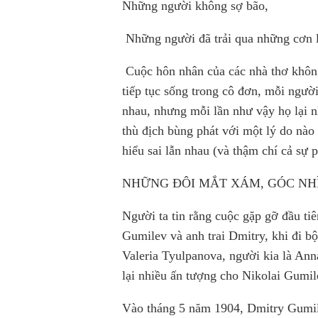
Những người không sợ bão,
Những người đã trải qua những cơn 
Cuộc hôn nhân của các nhà thơ không
tiếp tục sống trong cô đơn, mỗi ngư
nhau, nhưng mỗi lần như vậy họ lại n
thù địch bùng phát với một lý do nào
hiểu sai lẫn nhau (và thậm chí cả sự 
NHỮNG ĐÔI MẮT XÁM, GÓC NH
Người ta tin rằng cuộc gặp gỡ đầu ti
Gumilev và anh trai Dmitry, khi đi bộ
Valeria Tyulpanova, người kia là An
lại nhiều ấn tượng cho Nikolai Gumile
Vào tháng 5 năm 1904, Dmitry Gumile