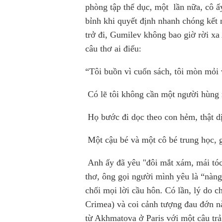
phòng tập thể dục, một
lần nữa, cô ấ
bỉnh khi quyết định nhanh chóng kết 
trở đi, Gumilev không bao giờ rời x
câu thơ ai điếu:
“Tôi buồn vì cuốn sách, tôi mòn mỏi 
Có lẽ tôi không cần một người hùng 
Họ bước đi dọc theo con hẻm, thật d
Một cậu bé và một cô bé trung học, 
Anh ấy đã yêu "đôi mắt xám, mái tóc 
thơ, ông gọi người mình yêu là “nàng 
chối mọi lời cầu hôn.
Có lần, lý do c
Crimea) và coi cảnh tượng đau đớn nà
từ Akhmatova ở Paris với một câu tr