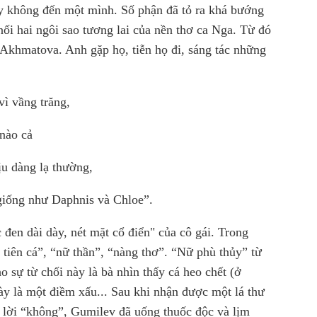
y không đến một mình.
Số phận đã tỏ ra khá bướng
nối hai ngôi sao tương lai của nền thơ ca Nga. Từ đó
a Akhmatova.
Anh gặp họ, tiễn họ đi, sáng tác những
vì vầng trăng,
nào cả
ịu dàng lạ thường,
giống như Daphnis và Chloe”.
đen dài dày, nét mặt cổ điển" của cô gái.
Trong
tiên cá”, “nữ thần”, “nàng thơ”.
“
Nữ phù thủy” từ
ho sự từ chối này là bà nhìn thấy cá heo chết (ở
y là một điềm xấu... Sau khi nhận được một lá thư
ả lời “không”, Gumilev đã uống thuốc độc và lịm