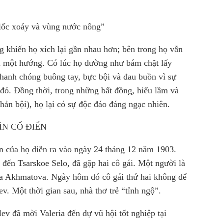
lốc xoáy và vùng nước nông”
 khiến họ xích lại gần nhau hơn; bên trong họ vẫn
ời một hướng. Có lúc họ dường như bám chặt lấy
hanh chóng buông tay, bực bội và đau buồn vì sự
 đó. Đồng thời, trong những bất đồng, hiểu lầm và
phản bội), họ lại có sự độc đáo đáng ngạc nhiên.
ÌN CỔ ĐIỂN
ên của họ diễn ra vào ngày 24 tháng 12 năm 1903.
 đến Tsarskoe Selo, đã gặp hai cô gái. Một người là
na Akhmatova. Ngày hôm đó cô gái thứ hai không để
v. Một thời gian sau, nhà thơ trẻ “tỉnh ngộ”.
v đã mời Valeria đến dự vũ hội tốt nghiệp tại