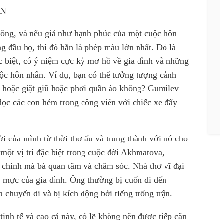
ẬN
công, và nếu
giả như
hạnh phúc của một cuộc hôn
g đầu họ, thì đó hẳn là phép màu lớn nhất. Đó là
c biệt, có ý niệm cực kỳ mơ hồ về gia đình và những
ộc hôn nhân. Ví dụ, bạn có thể tưởng tượng cảnh
 hoặc giặt giũ hoặc phơi quần áo không? Gumilev
dọc các con hẻm trong công viên với chiếc xe đẩy
i của mình từ thời thơ ấu và trung thành với nó cho
một vị trí đặc biệt trong cuộc đời Akhmatova,
 chính mà bà quan tâm và chăm sóc. Nhà thơ vĩ đại
 mực của gia đình. Ông thường bị cuốn đi đến
 chuyến đi và bị kích động bởi tiếng trống trận.
inh tế và cao cả này, có lẽ không nên được tiếp cận