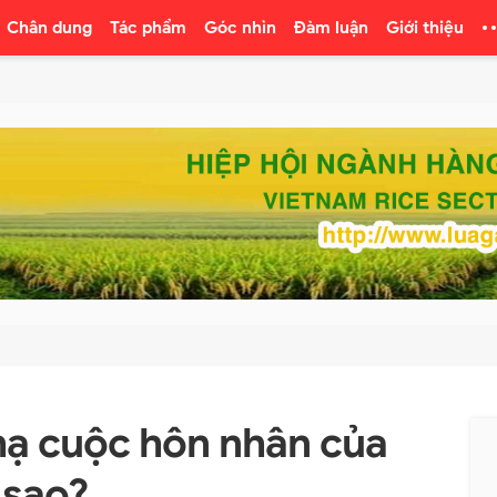
Chân dung
Tác phẩm
Góc nhìn
Đàm luận
Giới thiệu
hạ cuộc hôn nhân của
sao?