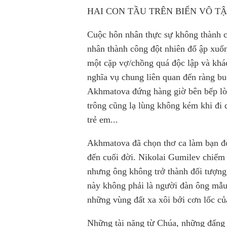
HAI CON TẦU TRÊN BIỂN VÔ T
Cuộc hôn nhân thực sự không thành 
nhân thành công đột nhiên đổ ập xuốn
một cặp vợ/chồng quá độc lập và khá
nghĩa vụ chung liên quan đến ràng bu
Akhmatova đứng hàng giờ bên bếp lò
trông cũng lạ lùng không kém khi đi 
trẻ em...
Akhmatova đã chọn
t
hơ ca làm bạn đờ
đến cuối đời. Nikolai Gumilev chiếm 
nhưng ông không trở thành đối tượng
này không phải là người đàn ông mẫu
những vùng đất xa xôi bởi cơn lốc của
Những tài năng từ Chúa, những đấng t