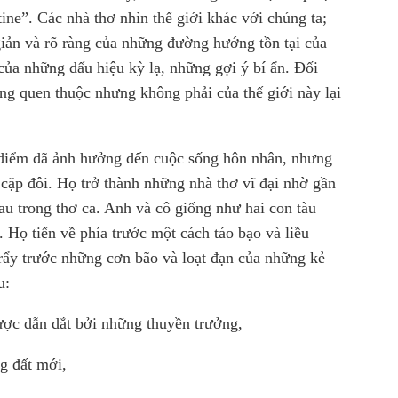
tine”. Các nhà thơ nhìn thế giới khác với chúng ta;
giản và rõ ràng của những đường hướng tồn tại của
của những dấu hiệu kỳ lạ, những gợi ý bí ẩn. Đối
ng quen thuộc nhưng không phải của thế giới này lại
 điểm đã ảnh hưởng đến cuộc sống hôn nhân, nhưng
 cặp đôi. Họ trở thành những nhà thơ vĩ đại nhờ gần
u trong thơ ca. Anh và cô giống như hai con tàu
Họ tiến về phía trước một cách táo bạo và liều
rẩy trước những cơn bão và loạt đạn của những kẻ
u:
ợc dẫn dắt bởi những thuyền trưởng,
g đất mới,