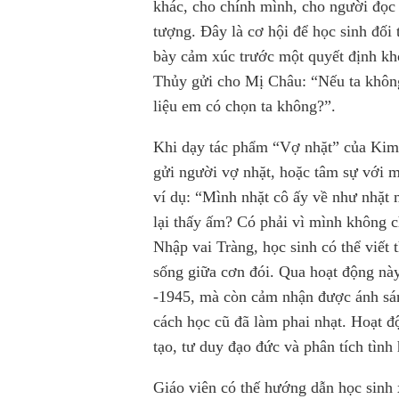
khác, cho chính mình, cho người đọc 
tượng. Đây là cơ hội để học sinh đối t
bày cảm xúc trước một quyết định khó
Thủy gửi cho Mị Châu: “Nếu ta không 
liệu em có chọn ta không?”.
Khi dạy tác phẩm “Vợ nhặt” của Kim L
gửi người vợ nhặt, hoặc tâm sự với m
ví dụ: “Mình nhặt cô ấy về như nhặt 
lại thấy ấm? Có phải vì mình không 
Nhập vai Tràng, học sinh có thể viết 
sống giữa cơn đói. Qua hoạt động nà
-1945, mà còn cảm nhận được ánh sáng
cách học cũ đã làm phai nhạt. Hoạt đ
tạo, tư duy đạo đức và phân tích tình
Giáo viên có thế hướng dẫn học sinh 