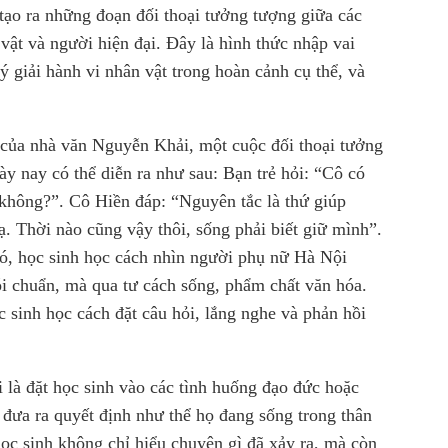
tạo ra những đoạn đối thoại tưởng tượng giữa các
vật và người hiện đại. Đây là hình thức nhập vai
lý giải hành vi nhân vật trong hoàn cảnh cụ thể, và
của nhà văn Nguyễn Khải, một cuộc đối thoại tưởng
y nay có thể diễn ra như sau: Bạn trẻ hỏi: “Cô có
 không?”. Cô Hiền đáp: “Nguyên tắc là thứ giúp
ạ. Thời nào cũng vậy thôi, sống phải biết giữ mình”.
ó, học sinh học cách nhìn người phụ nữ Hà Nội
ói chuẩn, mà qua tư cách sống, phẩm chất văn hóa.
c sinh học cách đặt câu hỏi, lắng nghe và phản hồi
 là đặt học sinh vào các tình huống đạo đức hoặc
đưa ra quyết định như thể họ đang sống trong thân
học sinh không chỉ hiểu chuyện gì đã xảy ra, mà còn