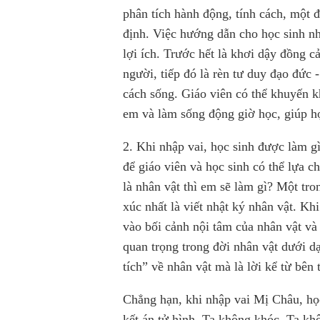
phân tích hành động, tính cách, một 
định. Việc hướng dẫn cho học sinh nhậ
lợi ích. Trước hết là khơi dậy đồng 
người, tiếp đó là rèn tư duy đạo đức
cách sống. Giáo viên có thể khuyến kh
em và làm sống động giờ học, giúp họ
2. Khi nhập vai, học sinh được làm g
để giáo viên và học sinh có thể lựa c
là nhân vật thì em sẽ làm gì? Một tr
xúc nhất là viết nhật ký nhân vật. Kh
vào bối cảnh nội tâm của nhân vật và 
quan trọng trong đời nhân vật dưới d
tích” về nhân vật mà là lời kể từ bên 
Chẳng hạn, khi nhập vai Mị Châu, học
kết án tử hình. Ta không khóc. Ta kh