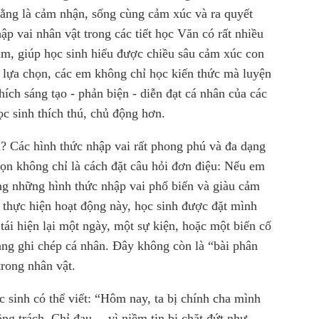
đằng là cảm nhận, sống cùng cảm xúc và ra quyết
p vai nhân vật trong các tiết học Văn có rất nhiều
cảm, giúp học sinh hiểu được chiều sâu cảm xúc con
 - lựa chọn, các em không chỉ học kiến thức mà luyện
ích sáng tạo - phản biện - diễn đạt cá nhân của các
c sinh thích thú, chủ động hơn.
ì? Các hình thức nhập vai rất phong phú và đa dạng
họn không chỉ là cách đặt câu hỏi đơn điệu: Nếu em
ong những hình thức nhập vai phổ biến và giàu cảm
i thực hiện hoạt động này, học sinh được đặt mình
tái hiện lại một ngày, một sự kiện, hoặc một biến cố
ạng ghi chép cá nhân. Đây không còn là “bài phân
trong nhân vật.
 sinh có thể viết: “Hôm nay, ta bị chính cha mình
ông trách. Chỉ đau… vì niềm tin bị chặt đứt như