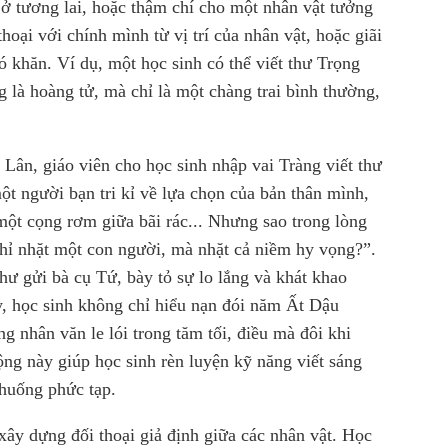
ở tương lai, hoặc thậm chí cho một nhân vật tưởng
hoại với chính mình từ vị trí của nhân vật, hoặc giãi
 khăn. Ví dụ, một học sinh có thể viết thư Trọng
là hoàng tử, mà chỉ là một chàng trai bình thường,
ân, giáo viên cho học sinh nhập vai Tràng viết thư
ột người bạn tri kỉ về lựa chọn của bản thân mình,
một cọng rơm giữa bãi rác... Nhưng sao trong lòng
chỉ nhặt một con người, mà nhặt cả niềm hy vọng?”.
thư gửi bà cụ Tứ, bày tỏ sự lo lắng và khát khao
y, học sinh không chỉ hiểu nạn đói năm Ất Dậu
 nhân văn le lói trong tăm tối, điều mà đôi khi
ộng này giúp học sinh rèn luyện kỹ năng viết sáng
 huống phức tạp.
xây dựng đối thoại giả định giữa các nhân vật. Học