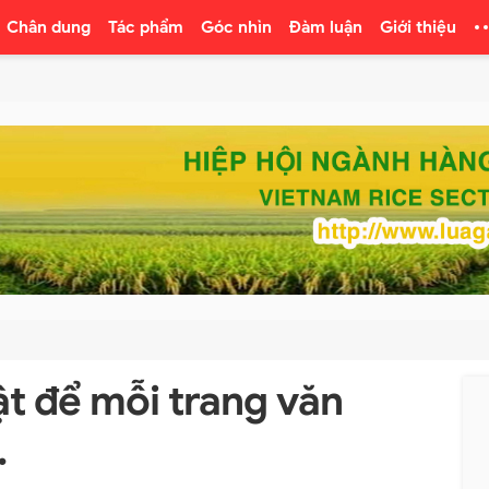
Chân dung
Tác phẩm
Góc nhìn
Đàm luận
Giới thiệu
ật để mỗi trang văn
…