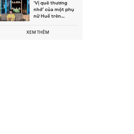
‘Vị quê thương
nhớ’ của một phụ
nữ Huế trên
giường bệnh
XEM THÊM