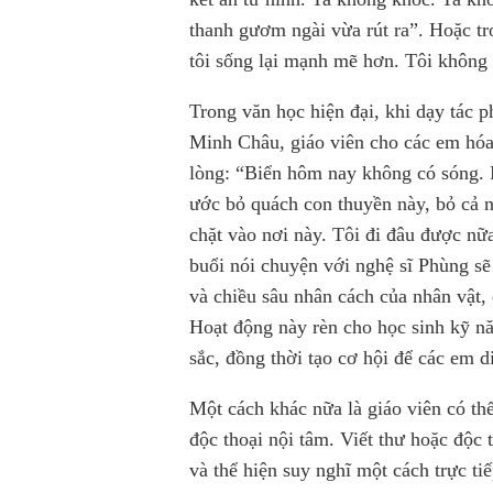
thanh gươm ngài vừa rút ra”. Hoặc tro
tôi sống lại mạnh mẽ hơn. Tôi không c
Trong văn học hiện đại, khi dạy tác
Minh Châu, giáo viên cho các em hóa t
lòng: “Biển hôm nay không có sóng. 
ước bỏ quách con thuyền này, bỏ cả n
chặt vào nơi này. Tôi đi đâu được nữa
buổi nói chuyện với nghệ sĩ Phùng sẽ 
và chiều sâu nhân cách của nhân vật,
Hoạt động này rèn cho học sinh kỹ n
sắc, đồng thời tạo cơ hội để các em d
Một cách khác nữa là giáo viên có thể
độc thoại nội tâm. Viết thư hoặc độc 
và thể hiện suy nghĩ một cách trực ti