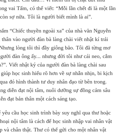
ng vai Tấm, có thể viết: “Mỗi lần chết đi là một lần
òn sợ nữa. Tôi là người biết mình là ai”.
 phẩm “Chiếc thuyền ngoài xa” của nhà văn Nguyễn
hân vào người đàn bà làng chài viết nhật kí trải
Nhưng lòng tôi thì đầy giông bão. Tôi đã từng mơ
gười đàn ông ấy... nhưng đời tôi như cái neo, cắm
?”. Viết nhật ký của người đàn bà làng chài sau
giúp học sinh hiểu rõ hơn về sự nhẫn nhịn, bi kịch
 qua đó hình thành tư duy nhân đạo từ bên trong.
ăng diễn đạt nội tâm, nuôi dưỡng sự đồng cảm sâu
iễn đạt bản thân một cách sáng tạo.
 yêu cầu học sinh trình bày suy nghĩ qua thư hoặc
thoại nội tâm là cách để học sinh nhập vai nhân vật
ếp và chân thật. Thư có thể gửi cho một nhân vật