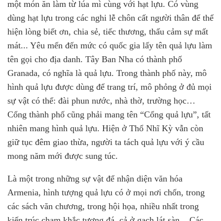
một món ăn làm từ lúa mì cùng với hạt lựu. Có vùng
dùng hạt lựu trong các nghi lễ chôn cất người thân để thể
hiện lòng biết ơn, chia sẻ, tiếc thương, thấu cảm sự mất
mát... Yêu mến đến mức có quốc gia lấy tên quả lựu làm
tên gọi cho địa danh. Tây Ban Nha có thành phố
Granada, có nghĩa là quả lựu. Trong thành phố này, mô
hình quả lựu được dùng để trang trí, mô phỏng ở đủ mọi
sự vật có thể: đài phun nước, nhà thờ, trường học…
Cổng thành phố cũng phải mang tên “Cổng quả lựu”, tất
nhiên mang hình quả lựu. Hiện ở Thổ Nhĩ Kỳ vẫn còn
giữ tục đêm giao thừa, người ta tách quả lựu với ý cầu
mong năm mới được sung túc.
Là một trong những sự vật để nhận diện văn hóa
Armenia, hình tượng quả lựu có ở mọi nơi chốn, trong
các sách văn chương, trong hội họa, nhiều nhất trong
kiến trúc chạm khắc tượng đá, cả ở gạch lát sàn... Các