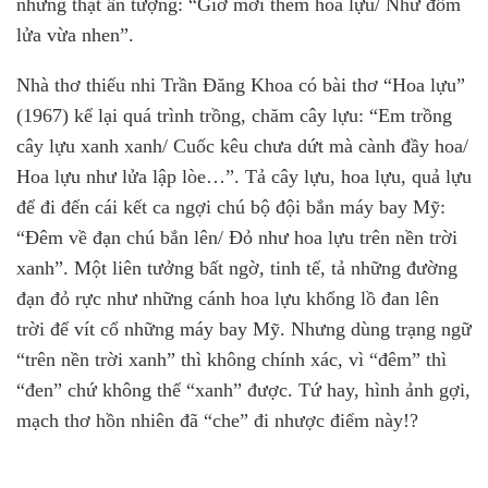
nhưng thật ấn tượng: “Giờ mới thêm hoa lựu/ Như đốm
lửa vừa nhen”.
Nhà thơ thiếu nhi Trần Đăng Khoa có bài thơ “Hoa lựu”
(1967) kể lại quá trình trồng, chăm cây lựu: “Em trồng
cây lựu xanh xanh/ Cuốc kêu chưa dứt mà cành đầy hoa/
Hoa lựu như lửa lập lòe…”. Tả cây lựu, hoa lựu, quả lựu
để đi đến cái kết ca ngợi chú bộ đội bắn máy bay Mỹ:
“Đêm về đạn chú bắn lên/ Đỏ như hoa lựu trên nền trời
xanh”. Một liên tưởng bất ngờ, tinh tế, tả những đường
đạn đỏ rực như những cánh hoa lựu khổng lồ đan lên
trời để vít cổ những máy bay Mỹ. Nhưng dùng trạng ngữ
“trên nền trời xanh” thì không chính xác, vì “đêm” thì
“đen” chứ không thể “xanh” được. Tứ hay, hình ảnh gợi,
mạch thơ hồn nhiên đã “che” đi nhược điểm này!?