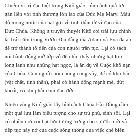
Chiếm vị trí đặc biệt trong Kitô giáo, hình ảnh quả lựu
gắn liền với tình thương lớn lao của Đức Mẹ Mary. Màu
đỏ mọng nước của hạt gợi về tinh thần tử vì đạo của
Đức Chúa. Không ít truyền thuyết Kitô coi trái lựu chính
là Trái cấm trong Vườn Địa đàng mà Adam và Eva đã ăn
để trở thành tổ tiên của con người trần tục. Lại có sách
nói hành động mở lớp vỏ để nhìn thấy những hạt lựu
long lanh như những hạt ngọc, là ẩn dụ về Cuộc khổ nạn
của Chúa. Con người nói chung cũng vậy, để có kho báu
(vật chất, tinh thần), phải có hành động mạnh mẽ, dứt
khoát, có khi phải chịu đau đớn.
Nhiều vùng Kitô giáo lấy hình ảnh Chúa Hài Đồng cầm
một quả lựu làm biểu tượng cho sự trù phú, sinh sôi. Lại
có nhiều nơi coi hạt lựu tượng trưng cho sự đổi mới và
tiếp tục nảy nở của cuộc sống thông qua việc chế biến