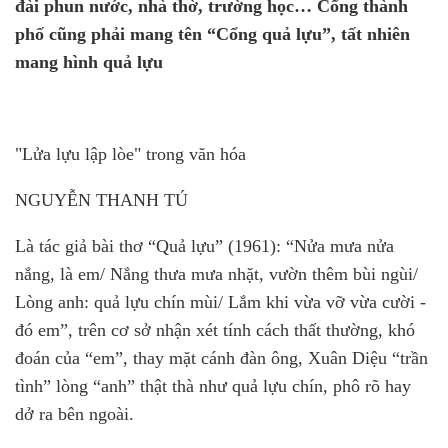
đài phun nước, nhà thờ, trường học… Cổng thành
phố cũng phải mang tên “Cổng quả lựu”, tất nhiên
mang hình quả lựu
"Lửa lựu lập lòe" trong văn hóa
NGUYỄN THANH TÚ
Là tác giả bài thơ “Quả lựu” (1961): “Nửa mưa nửa
nắng, là em/ Nắng thưa mưa nhặt, vườn thêm bùi ngùi/
Lòng anh: quả lựu chín mùi/ Lắm khi vừa vỡ vừa cười -
đó em”, trên cơ sở nhận xét tính cách thất thường, khó
đoán của “em”, thay mặt cánh đàn ông, Xuân Diệu “trần
tình” lòng “anh” thật thà như quả lựu chín, phô rõ hay
dở ra bên ngoài.