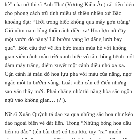
hè” của nữ thi sĩ Anh Thơ (Vương Kiều Ân) rất tiêu biểu
cho phong cách trữ tình miêu tả thiên nhiên xứ Bắc
khoáng đạt: “Trời trong biếc không qua mây gợn trắng/
Gió nồm nam lộng thổi cánh diều xa/ Hoa lựu nở đầy
một vườn đỏ nắng/ Lũ bướm vàng lơ đãng lướt bay
qua”. Bốn câu thơ vẽ lên bức tranh mùa hè với không
gian viễn cảnh màu trời xanh biếc vô tận, bồng bềnh một
đám mây trắng, điểm xuyết một cánh diều nhỏ xa xa.
Cận cảnh là màu đỏ hoa lựu pha với màu của nắng, ngơ
ngác một lũ bướm vàng. Luật viễn cận cổ điển nhưng
sao vẫn thấy mới. Phải chăng nhờ tài năng hòa sắc ngôn
ngữ vào không gian… (?!).
Nữ sĩ Xuân Quỳnh tả đảo xa qua những sắc hoa như kéo
đảo ngoài biển về đất liền. Trong “Những bông hoa đầu
tiên ra đảo” (tên bài thơ) có hoa lựu, tuy “ra” muộn