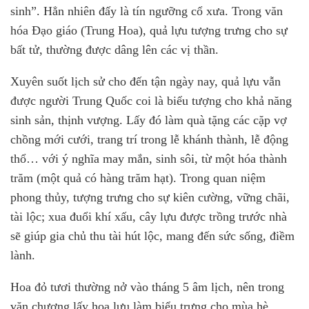
sinh”. Hẳn nhiên đấy là tín ngưỡng cổ xưa. Trong văn
hóa Đạo giáo (Trung Hoa), quả lựu tượng trưng cho sự
bất tử, thường được dâng lên các vị thần.
Xuyên suốt lịch sử cho đến tận ngày nay, quả lựu vẫn
được người Trung Quốc coi là biểu tượng cho khả năng
sinh sản, thịnh vượng. Lấy đó làm quà tặng các cặp vợ
chồng mới cưới, trang trí trong lễ khánh thành, lễ động
thổ… với ý nghĩa may mắn, sinh sôi, từ một hóa thành
trăm (một quả có hàng trăm hạt). Trong quan niệm
phong thủy, tượng trưng cho sự kiên cường, vững chãi,
tài lộc; xua đuổi khí xấu, cây lựu được trồng trước nhà
sẽ giúp gia chủ thu tài hút lộc, mang đến sức sống, điềm
lành.
Hoa đỏ tươi thường nở vào tháng 5 âm lịch, nên trong
văn chương lấy hoa lựu làm biểu trưng cho mùa hè.