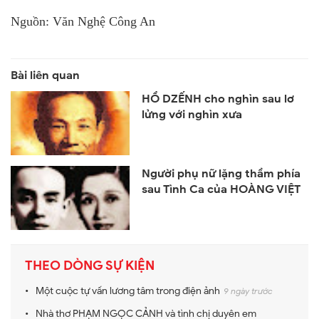
Nguồn: Văn Nghệ Công An
HỒ DZẾNH cho nghìn sau lơ
lửng với nghìn xưa
Người phụ nữ lặng thầm phía
sau Tình Ca của HOÀNG VIỆT
THEO DÒNG SỰ KIỆN
Một cuộc tự vấn lương tâm trong điện ảnh
9 ngày trước
Nhà thơ PHẠM NGỌC CẢNH và tình chị duyên em