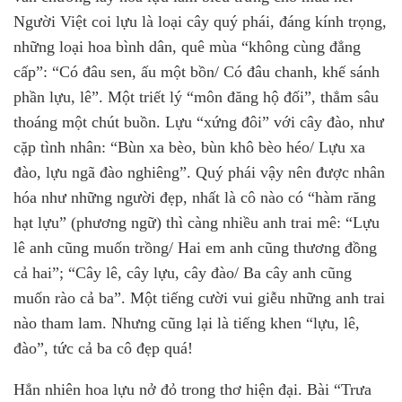
Người Việt coi lựu là loại cây quý phái, đáng kính trọng,
những loại hoa bình dân, quê mùa “không cùng đẳng
cấp”: “Có đâu sen, ấu một bồn/ Có đâu chanh, khế sánh
phần lựu, lê”. Một triết lý “môn đăng hộ đối”, thẳm sâu
thoáng một chút buồn. Lựu “xứng đôi” với cây đào, như
cặp tình nhân: “Bùn xa bèo, bùn khô bèo héo/ Lựu xa
đào, lựu ngã đào nghiêng”. Quý phái vậy nên được nhân
hóa như những người đẹp, nhất là cô nào có “hàm răng
hạt lựu” (phương ngữ) thì càng nhiều anh trai mê: “Lựu
lê anh cũng muốn trồng/ Hai em anh cũng thương đồng
cả hai”; “Cây lê, cây lựu, cây đào/ Ba cây anh cũng
muốn rào cả ba”. Một tiếng cười vui giễu những anh trai
nào tham lam. Nhưng cũng lại là tiếng khen “lựu, lê,
đào”, tức cả ba cô đẹp quá!
Hẳn nhiên hoa lựu nở đỏ trong thơ hiện đại. Bài “Trưa