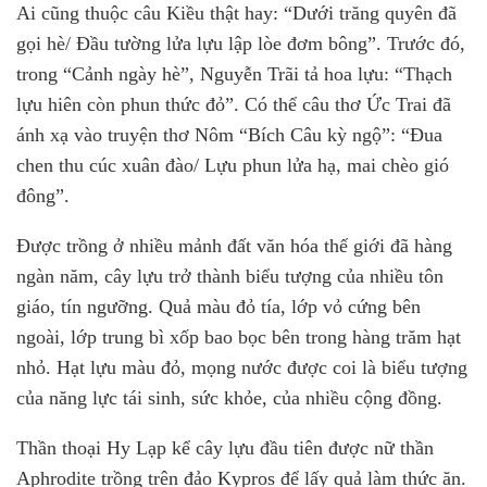
Ai cũng thuộc câu Kiều thật hay: “Dưới trăng quyên đã
gọi hè/ Đầu tường lửa lựu lập lòe đơm bông”. Trước đó,
trong “Cảnh ngày hè”, Nguyễn Trãi tả hoa lựu: “Thạch
lựu hiên còn phun thức đỏ”. Có thể câu thơ Ức Trai đã
ánh xạ vào truyện thơ Nôm “Bích Câu kỳ ngộ”: “Đua
chen thu cúc xuân đào/ Lựu phun lửa hạ, mai chèo gió
đông”.
Được trồng ở nhiều mảnh đất văn hóa thế giới đã hàng
ngàn năm, cây lựu trở thành biểu tượng của nhiều tôn
giáo, tín ngưỡng. Quả màu đỏ tía, lớp vỏ cứng bên
ngoài, lớp trung bì xốp bao bọc bên trong hàng trăm hạt
nhỏ. Hạt lựu màu đỏ, mọng nước được coi là biểu tượng
của năng lực tái sinh, sức khỏe, của nhiều cộng đồng.
Thần thoại Hy Lạp kể cây lựu đầu tiên được nữ thần
Aphrodite trồng trên đảo Kypros để lấy quả làm thức ăn.