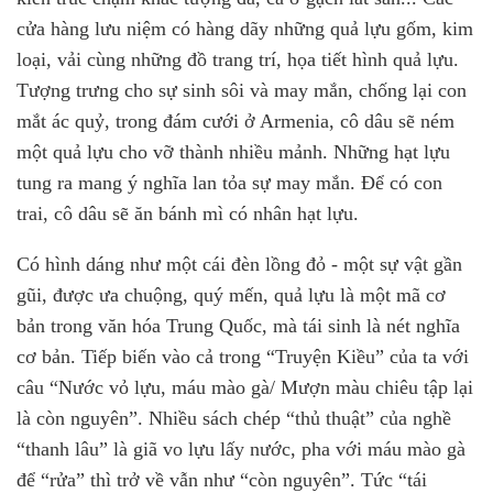
cửa hàng lưu niệm có hàng dãy những quả lựu gốm, kim
loại, vải cùng những đồ trang trí, họa tiết hình quả lựu.
Tượng trưng cho sự sinh sôi và may mắn, chống lại con
mắt ác quỷ, trong đám cưới ở Armenia, cô dâu sẽ ném
một quả lựu cho vỡ thành nhiều mảnh. Những hạt lựu
tung ra mang ý nghĩa lan tỏa sự may mắn. Để có con
trai, cô dâu sẽ ăn bánh mì có nhân hạt lựu.
Có hình dáng như một cái đèn lồng đỏ - một sự vật gần
gũi, được ưa chuộng, quý mến, quả lựu là một mã cơ
bản trong văn hóa Trung Quốc, mà tái sinh là nét nghĩa
cơ bản. Tiếp biến vào cả trong “Truyện Kiều” của ta với
câu “Nước vỏ lựu, máu mào gà/ Mượn màu chiêu tập lại
là còn nguyên”. Nhiều sách chép “thủ thuật” của nghề
“thanh lâu” là giã vo lựu lấy nước, pha với máu mào gà
để “rửa” thì trở về vẫn như “còn nguyên”. Tức “tái