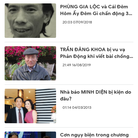
PHÙNG GIA LỘC và Cái Đêm
Hôm Ấy Đêm Gì chấn động 30
năm trước
20:03 07/09/2018
TRẦN ĐĂNG KHOA bị vu vạ
Phản Động khi viết bài chống
lại sự ngang ngược của Trung
21:49 16/08/2019
Quốc
Nhà báo MINH DIỆN bị kiện do
đâu?
01:14 04/03/2013
Cơn ngụy biện trong chương