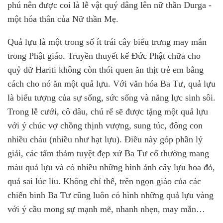
phú nên được coi là lễ vật quý dâng lên nữ thần Durga -
một hóa thân của Nữ thần Mẹ.
Quả lựu là một trong số ít trái cây biểu trưng may mắn
trong Phật giáo. Truyền thuyết kể Đức Phật chữa cho
quỷ dữ Hariti không còn thói quen ăn thịt trẻ em bằng
cách cho nó ăn một quả lựu. Với văn hóa Ba Tư, quả lựu
là biểu tượng của sự sống, sức sống và năng lực sinh sôi.
Trong lễ cưới, cô dâu, chú rể sẽ được tặng một quả lựu
với ý chúc vợ chồng thịnh vượng, sung túc, đông con
nhiều cháu (nhiều như hạt lựu). Điều này góp phần lý
giải, các tấm thảm tuyệt đẹp xứ Ba Tư cổ thường mang
màu quả lựu và có nhiều những hình ảnh cây lựu hoa đỏ,
quả sai lúc lỉu. Không chỉ thế, trên ngọn giáo của các
chiến binh Ba Tư cũng luôn có hình những quả lựu vàng
với ý cầu mong sự mạnh mẽ, nhanh nhẹn, may mắn…