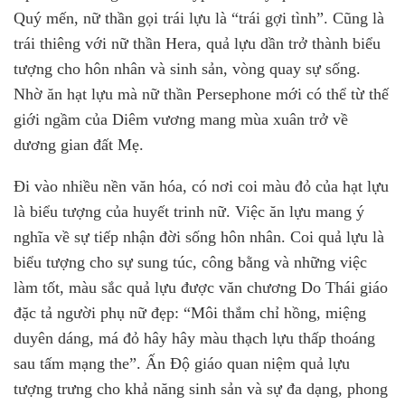
Quý mến, nữ thần gọi trái lựu là “trái gợi tình”. Cũng là
trái thiêng với nữ thần Hera, quả lựu dần trở thành biểu
tượng cho hôn nhân và sinh sản, vòng quay sự sống.
Nhờ ăn hạt lựu mà nữ thần Persephone mới có thể từ thế
giới ngầm của Diêm vương mang mùa xuân trở về
dương gian đất Mẹ.
Đi vào nhiều nền văn hóa, có nơi coi màu đỏ của hạt lựu
là biểu tượng của huyết trinh nữ. Việc ăn lựu mang ý
nghĩa về sự tiếp nhận đời sống hôn nhân. Coi quả lựu là
biểu tượng cho sự sung túc, công bằng và những việc
làm tốt, màu sắc quả lựu được văn chương Do Thái giáo
đặc tả người phụ nữ đẹp: “Môi thắm chỉ hồng, miệng
duyên dáng, má đỏ hây hây màu thạch lựu thấp thoáng
sau tấm mạng the”. Ấn Độ giáo quan niệm quả lựu
tượng trưng cho khả năng sinh sản và sự đa dạng, phong