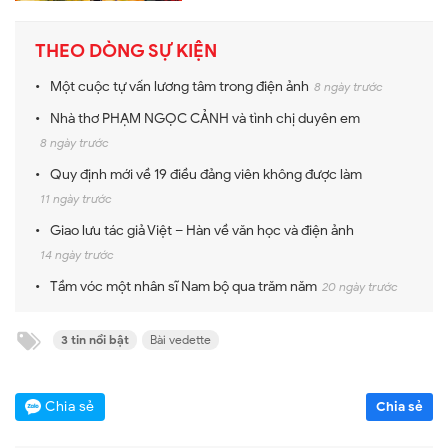
THEO DÒNG SỰ KIỆN
Một cuộc tự vấn lương tâm trong điện ảnh
8 ngày trước
Nhà thơ PHẠM NGỌC CẢNH và tình chị duyên em
8 ngày trước
Quy định mới về 19 điều đảng viên không được làm
11 ngày trước
Giao lưu tác giả Việt – Hàn về văn học và điện ảnh
14 ngày trước
Tầm vóc một nhân sĩ Nam bộ qua trăm năm
20 ngày trước
3 tin nổi bật
Bài vedette
Chia sẻ
Chia sẻ