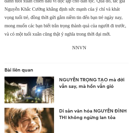
dành tuổi xuân chiến đấu vì độc lập cho dân tộc. Qua đó, tác giả
Nguyễn Khắc Cường khẳng định sức mạnh của ý chí và khát
vọng tuổi trẻ, đồng thời gửi gắm niềm tin đến bạn trẻ ngày nay,
mong muốn các bạn biết trân trọng thành quả của người đi trước,
và có một tuổi xuân cũng thật ý nghĩa trong thời đại mới.
NNVN
NGUYỄN TRỌNG TẠO mà đời
vẫn say, mà hồn vẫn gió
Di sản văn hóa NGUYỄN ĐÌNH
THI không ngừng lan tỏa