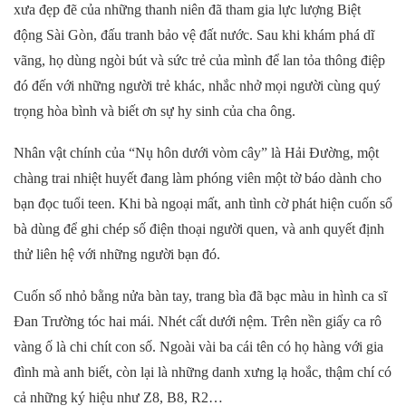
xưa
đẹp đẽ của những thanh niên đã tham gia lực lượng Biệt
động Sài Gòn, đấu tranh bảo vệ đất nước. Sau khi khám phá dĩ
vãng, họ dùng ngòi bút và sức trẻ của mình để lan tỏa thông điệp
đó đến với những người trẻ khác, nhắc nhở mọi người cùng quý
trọng hòa bình và biết ơn sự hy sinh của cha ông.
Nhân vật chính của “Nụ hôn dưới vòm cây” là Hải Đường, một
chàng trai nhiệt huyết đang làm phóng viên một tờ báo dành cho
bạn đọc tuổi teen. Khi bà ngoại mất, anh tình cờ phát hiện cuốn sổ
bà dùng để ghi chép số điện thoại người quen, và anh quyết định
thử liên hệ với những người bạn đó.
Cuốn sổ nhỏ bằng nửa bàn tay, trang bìa đã bạc màu in hình ca sĩ
Đan Trường tóc hai mái. Nhét cất dưới nệm. Trên nền giấy ca rô
vàng ố là chi chít con số. Ngoài vài ba cái tên có họ hàng với gia
đình mà anh biết, còn lại là những danh xưng lạ hoắc, thậm chí có
cả những ký hiệu như Z8, B8, R2…