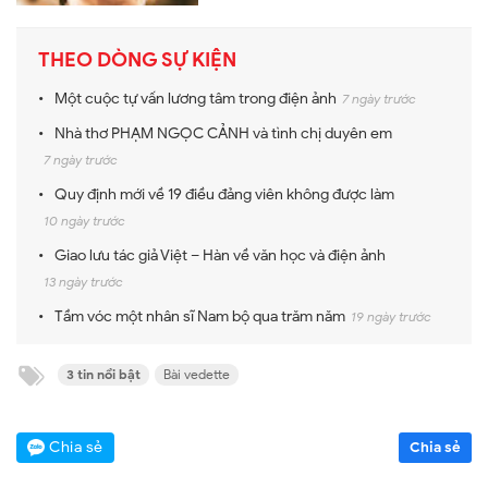
THEO DÒNG SỰ KIỆN
Một cuộc tự vấn lương tâm trong điện ảnh
7 ngày trước
Nhà thơ PHẠM NGỌC CẢNH và tình chị duyên em
7 ngày trước
Quy định mới về 19 điều đảng viên không được làm
10 ngày trước
Giao lưu tác giả Việt – Hàn về văn học và điện ảnh
13 ngày trước
Tầm vóc một nhân sĩ Nam bộ qua trăm năm
19 ngày trước
3 tin nổi bật
Bài vedette
Chia sẻ
Chia sẻ