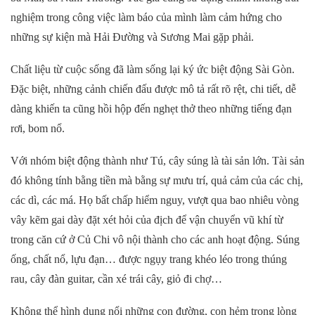
nghiệm trong công việc làm báo của mình làm cảm hứng cho
những sự kiện mà Hải Đường và Sương Mai gặp phải.
Chất liệu từ cuộc sống đã làm sống lại ký ức biệt động Sài Gòn.
Đặc biệt, những cảnh chiến đấu được mô tả rất rõ rệt, chi tiết, dễ
dàng khiến ta cũng hồi hộp đến nghẹt thở theo những tiếng đạn
rơi, bom nổ.
Với nhóm biệt động thành như Tú, cây súng là tài sản lớn. Tài sản
đó không tính bằng tiền mà bằng sự mưu trí, quả cảm của các chị,
các dì, các má. Họ bất chấp hiểm nguy, vượt qua bao nhiêu vòng
vây kẽm gai dày đặt xét hỏi của địch để vận chuyển vũ khí từ
trong căn cứ ở Củ Chi vô nội thành cho các anh hoạt động. Súng
ống, chất nổ, lựu đạn… được ngụy trang khéo léo trong thúng
rau, cây đàn guitar, cần xé trái cây, giỏ đi chợ…
Không thể hình dung nổi những con đường, con hẻm trong lòng