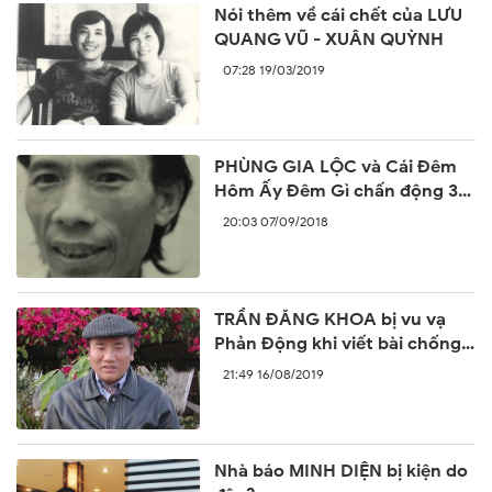
Nói thêm về cái chết của LƯU
QUANG VŨ - XUÂN QUỲNH
07:28 19/03/2019
PHÙNG GIA LỘC và Cái Đêm
Hôm Ấy Đêm Gì chấn động 30
năm trước
20:03 07/09/2018
TRẦN ĐĂNG KHOA bị vu vạ
Phản Động khi viết bài chống
lại sự ngang ngược của Trung
21:49 16/08/2019
Quốc
Nhà báo MINH DIỆN bị kiện do