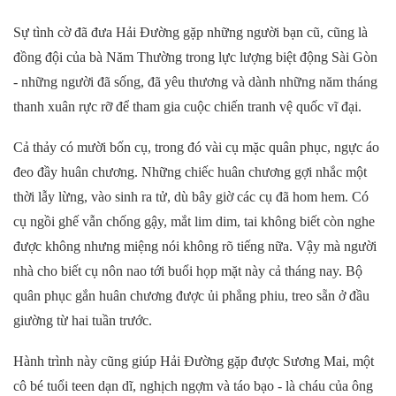
Sự tình cờ đã đưa Hải Đường gặp những người bạn cũ, cũng là
đồng đội của bà Năm Thường trong lực lượng biệt động Sài Gòn
- những người đã sống, đã yêu thương và dành những năm tháng
thanh xuân rực rỡ để tham gia cuộc chiến tranh vệ quốc vĩ đại.
Cả thảy có mười bốn cụ, trong đó vài cụ mặc quân phục, ngực áo
đeo đầy huân chương. Những chiếc huân chương gợi nhắc một
thời lẫy lừng, vào sinh ra tử, dù bây giờ các cụ đã hom hem. Có
cụ ngồi ghế vẫn chống gậy, mắt lim dim, tai không biết còn nghe
được không nhưng miệng nói không rõ tiếng nữa. Vậy mà người
nhà cho biết cụ nôn nao tới buổi họp mặt này cả tháng nay. Bộ
quân phục gắn huân chương được ủi phẳng phiu, treo sẵn ở đầu
giường từ hai tuần trước.
Hành trình này cũng giúp Hải Đường gặp được Sương Mai, một
cô bé tuổi teen dạn dĩ, nghịch ngợm và táo bạo - là cháu của ông