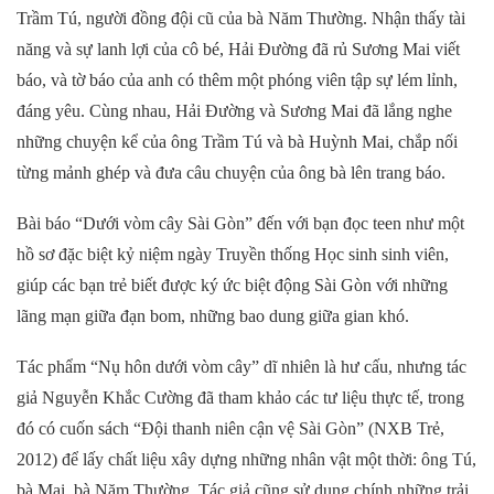
Trầm Tú, người đồng đội cũ của bà Năm Thường. Nhận thấy tài
năng và sự lanh lợi của cô bé, Hải Đường đã rủ Sương Mai viết
báo, và tờ báo của anh có thêm một phóng viên tập sự lém lỉnh,
đáng yêu. Cùng nhau, Hải Đường và Sương Mai đã lắng nghe
những chuyện kể của ông Trầm Tú và bà Huỳnh Mai, chắp nối
từng mảnh ghép và đưa câu chuyện của ông bà lên trang báo.
Bài báo “Dưới vòm cây Sài Gòn” đến với bạn đọc teen như một
hồ sơ đặc biệt kỷ niệm ngày Truyền thống Học sinh sinh viên,
giúp các bạn trẻ biết được ký ức biệt động Sài Gòn với những
lãng mạn giữa đạn bom, những bao dung giữa gian khó.
Tác phẩm “Nụ hôn dưới vòm cây” dĩ nhiên là hư cấu, nhưng tác
giả Nguyễn Khắc Cường đã tham khảo các tư liệu thực tế, trong
đó có cuốn sách “Đội thanh niên cận vệ Sài Gòn” (NXB Trẻ,
2012) để lấy chất liệu xây dựng những nhân vật một thời: ông Tú,
bà Mai, bà Năm Thường. Tác giả cũng sử dụng chính những trải