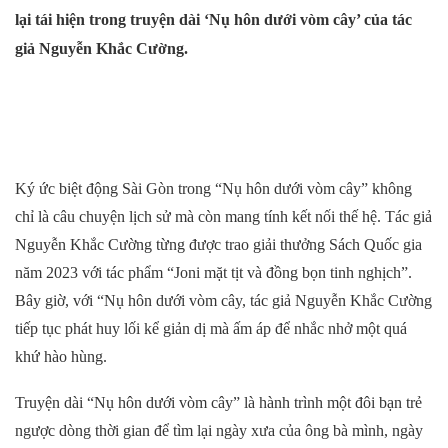
lại tái hiện trong truyện dài ‘Nụ hôn dưới vòm cây’ của tác
giả Nguyễn Khắc Cường.
Ký ức biệt động Sài Gòn trong “Nụ hôn dưới vòm cây” không
chỉ là câu chuyện lịch sử mà còn mang tính kết nối thế hệ.
Tác giả
Nguyễn Khắc Cường từng được trao giải thưởng Sách Quốc gia
năm 2023
với tác phẩm “Joni mặt tịt và đồng bọn tinh nghịch”
.
Bây giờ, với “Nụ hôn dưới vòm cây, tác giả Nguyễn Khắc Cường
tiếp tục phát huy lối kể giản dị mà ấm áp để nhắc nhở một quá
khứ hào hùng.
Truyện dài
“
Nụ hôn dưới vòm cây
”
là hành trình một đôi bạn trẻ
ngược dòng thời gian để tìm lại
ngày xưa
của ông bà mình,
ngày