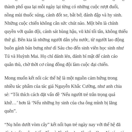
thành phố qua lại mỗi ngày lại từng có những cuộc rượt đuổi,
nồng mùi thuốc súng, cảnh đốt xe, bắt bớ, đánh đập và hy sinh.
Những cuộc chiến không cân sức chút nào. Một bên là chính
quyền với quân đội, cảnh sát hùng hậu, vũ khí tối tân, không thiếu
thứ gì. Bên kia là những người dân yêu nước, từ người lao động
buôn gánh bán bưng như dì Sáu cho đến sinh viên học sinh như
Tú và Huỳnh Mai. Họ chỉ đánh lén, đánh bí mật để cảnh cáo
quân thù, chờ thời cơ cùng đồng đội làm cuộc đại chiến.
Mong muốn kết nối các thế hệ là một nguồn cảm hứng trong
nhiều tác phẩm của tác giả Nguyễn Khắc Cường, như anh chia
sẻ: “Tôi thích cách đặt vấn đề ‘Nếu người trẻ trân trọng quá
khứ…’ hơn là ‘Nếu những hy sinh của cha ông mình bị lãng
quên”.
“Nụ hôn dưới vòm cây” kết nối bạn trẻ ngày nay với thế hệ đã