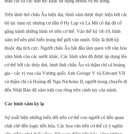
than củi và các dân tộc khác sử dụng henna và bồ hóng.
Trên lãnh thổ châu Âu hiện đại, hình xăm được thực hiện bởi các
bộ lạc man rợ, nhưng cư dân ở Hy Lạp và La Mã cổ đại đã cố
gắng tránh những hình vẽ trên cơ thể. Vào thế kỷ 18-19, hình
xăm trở nên phổ biến trong thế giới văn minh. Đây là thời kỳ
thuộc địa tích cực. Người châu Âu bắt đầu làm quen với văn hóa
xăm hình của các nước khác. Các hình xăm đã được áp dụng lên
cơ thể bởi các thủy thủ, binh lính châu Âu và thậm chí cả hoàng
gia - các vị vua của Vương quốc Anh George V và Edward VII
và thậm chí cả Hoàng đế Nga Nicholas II, người trong chuyến đi
đến Nhật Bản đã xăm một con rồng trên cánh tay của mình.
Các hình xăm kỳ lạ
Sự xuất hiện những biến đổi trên cơ thể con người có liên quan
chặt chẽ đến logic tiến hóa. Các hoa văn trên cơ thể có ý nghĩa