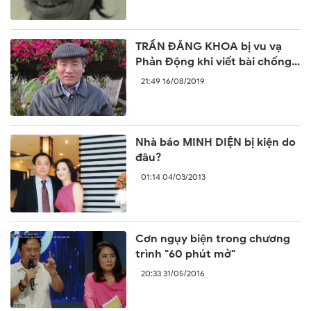
TRẦN ĐĂNG KHOA bị vu vạ
Phản Động khi viết bài chống
lại sự ngang ngược của Trung
21:49 16/08/2019
Quốc
Nhà báo MINH DIỆN bị kiện do
đâu?
01:14 04/03/2013
Cơn ngụy biện trong chương
trình "60 phút mở"
20:33 31/05/2016