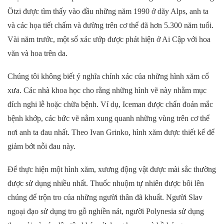
Ötzi được tìm thấy vào đầu những năm 1990 ở dãy Alps, anh ta
và các họa tiết chấm và đường trên cơ thể đã hơn 5.300 năm tuổi.
Vài năm trước, một số xác ướp được phát hiện ở Ai Cập với hoa
văn và hoa trên da.
Chúng tôi không biết ý nghĩa chính xác của những hình xăm cổ
xưa. Các nhà khoa học cho rằng những hình vẽ này nhằm mục
đích nghi lễ hoặc chữa bệnh. Ví dụ, Iceman được chẩn đoán mắc
bệnh khớp, các bức vẽ nằm xung quanh những vùng trên cơ thể
nơi anh ta đau nhất. Theo Ivan Grinko, hình xăm được thiết kế để
giảm bớt nỗi đau này.
Để thực hiện một hình xăm, xương động vật được mài sắc thường
được sử dụng nhiều nhất. Thuốc nhuộm tự nhiên được bôi lên
chúng để trộn tro của những người thân đã khuất. Người Slav
ngoại đạo sử dụng tro gỗ nghiền nát, người Polynesia sử dụng