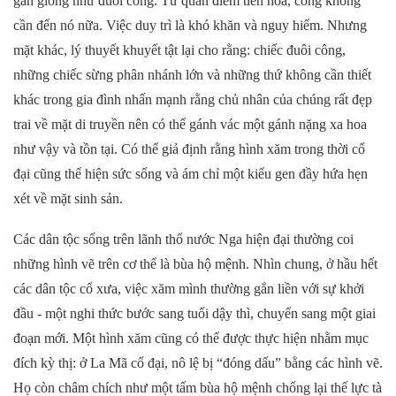
gần giống như đuôi công. Từ quan điểm tiến hóa, công không
cần đến nó nữa. Việc duy trì là khó khăn và nguy hiểm. Nhưng
mặt khác, lý thuyết khuyết tật lại cho rằng: chiếc đuôi công,
những chiếc sừng phân nhánh lớn và những thứ không cần thiết
khác trong gia đình nhấn mạnh rằng chủ nhân của chúng rất đẹp
trai về mặt di truyền nên có thể gánh vác một gánh nặng xa hoa
như vậy và tồn tại. Có thể giả định rằng hình xăm trong thời cổ
đại cũng thể hiện sức sống và ám chỉ một kiểu gen đầy hứa hẹn
xét về mặt sinh sản.
Các dân tộc sống trên lãnh thổ nước Nga hiện đại thường coi
những hình vẽ trên cơ thể là bùa hộ mệnh. Nhìn chung, ở hầu hết
các dân tộc cổ xưa, việc xăm mình thường gắn liền với sự khởi
đầu - một nghi thức bước sang tuổi dậy thì, chuyển sang một giai
đoạn mới. Một hình xăm cũng có thể được thực hiện nhằm mục
đích kỳ thị: ở La Mã cổ đại, nô lệ bị “đóng dấu” bằng các hình vẽ.
Họ còn châm chích như một tấm bùa hộ mệnh chống lại thế lực tà