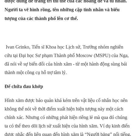
được dùng để trang trí thi thể của các hoàng đế và tù nhân.
Người ta vẽ hình rồng, tên những cặp tình nhân và biểu
tượng của các thành phố lên cơ thể.
Ivan Grinko, Tiến sĩ Khoa học Lịch sử, Trưởng nhóm nghiên
cứu tại Đại học Sư phạm Thành phố Moscow (MSPU) của Nga,
đã nói về sự biến đổi của hình xăm - từ một hành động sùng bái
thành một công cụ hỗ trợ tâm lý.
Để chữa đau khớp
Hình xăm được bảo quản khá kém trên vật liệu cổ nhân học nên
không thể nói về thời điểm xuất hiện hiện tượng này một cách
chính xác. Nhưng có những phát hiện riêng lẻ mà qua đó chúng
ta có thể theo dõi lịch sử xuất hiện của hình xăm. Ví dụ kinh điển
được nhắc đến liên quan đến hình xăm là “Người băng” nổi tiếng.