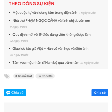
THEO DÒNG SỰ KIỆN
Một cuộc tự vấn lương tâm trong điện ảnh
9 ngày trước
Nhà thơ PHẠM NGỌC CẢNH và tình chị duyên em
9 ngày trước
Quy định mới về 19 điều đảng viên không được làm
12 ngày trước
Giao lưu tác giả Việt – Hàn về văn học và điện ảnh
15 ngày trước
Tầm vóc một nhân sĩ Nam bộ qua trăm năm
21 ngày trước
3 tin nổi bật
Bài vedette
Chia sẻ
Chia sẻ