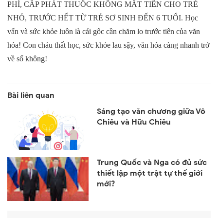
PHÍ, CẤP PHÁT THUỐC KHÔNG MẤT TIỀN CHO TRẺ
NHỎ, TRƯỚC HẾT TỪ TRẺ SƠ SINH ĐẾN 6 TUỔI. Học
vấn và sức khỏe luôn là cái gốc cần chăm lo trước tiên của văn
hóa! Con cháu thất học, sức khỏe lau sậy, văn hóa càng nhanh trở
về số không!
Sáng tạo văn chương giữa Vô
Chiêu và Hữu Chiêu
Trung Quốc và Nga có đủ sức
thiết lập một trật tự thế giới
mới?