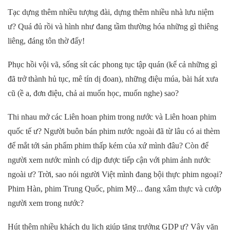
Tạc dựng thêm nhiều tượng đài, dựng thêm nhiều nhà lưu niệm
ư? Quá đủ rồi và hình như đang tầm thường hóa những gì thiêng
liêng, đáng tôn thờ đấy!
Phục hồi vội vã, sống sít các phong tục tập quán (kể cả những gì
đã trở thành hủ tục, mê tín dị đoan), những điệu múa, bài hát xưa
cũ (ề a, đơn điệu, chả ai muốn học, muốn nghe) sao?
Thi nhau mở các Liên hoan phim trong nước và Liên hoan phim
quốc tế ư? Người buôn bán phim nước ngoài đã từ lâu có ai thèm
để mắt tới sản phẩm phim thấp kém của xứ mình đâu? Còn để
người xem nước mình có dịp được tiếp cận với phim ảnh nước
ngoài ư? Trời, sao nói người Việt mình đang bội thực phim ngoại?
Phim Hàn, phim Trung Quốc, phim Mỹ... đang xâm thực và cướp
người xem trong nước?
Hút thêm nhiều khách du lịch giúp tăng trưởng GDP ư? Vậy văn