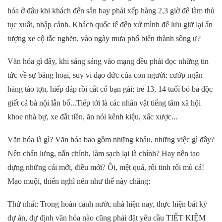
hóa ở đâu khi khách đến sân bay phải xếp hàng 2,3 giờ để làm thủ
tục xuất, nhập cảnh. Khách quốc tế đến xứ mình để lưu giữ lại ấn
tượng xe cộ tắc nghẽn, vào ngày mưa phố biến thành sông ư?
Văn hóa gì đây, khi sáng sáng vào mạng đều phải đọc những tin
tức về sự băng hoại, suy vi đạo đức của con người: cướp ngân
hàng táo tợn, hiếp đáp rồi cắt cổ bạn gái; trẻ 13, 14 tuổi bỏ bả độc
giết cả bà nội lẫn bố...Tiếp tới là các nhân vật tiếng tăm xã hội
khoe nhà bự, xe đắt tiền, ăn nói kênh kiệu, xấc xược...
Văn hóa là gì? Văn hóa bao gồm những khâu, những việc gì đây?
Nên chấn lưng, nắn chỉnh, làm sạch lại là chính? Hay nên tạo
dựng những cái mới, điều mới? Ôi, mệt quá, rối tinh rối mù cả!
Mạo muội, thiển nghĩ nên như thế này chăng:
Thứ nhất: Trong hoàn cảnh nước nhà hiện nay, thực hiện bất kỳ
dự án, dự định văn hóa nào cũng phải đặt yêu cầu TIẾT KIỆM