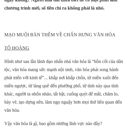
chương trình mới, số tiền chi ra không phải là nhỏ.
MẠO MUỘI BÀN THÊM VỀ CHẤN HƯNG VĂN HÓA
TÔ HOÀNG
Hình như sau lần lãnh đạo nhấn nhá văn hóa là “hồn cốt của dân
tộc, văn hóa mang sức mạnh nội sinh, văn hóa phải song hành
phát triển với kinh tế”... khắp nơi khắp chốn, từ miền xuôi đến
miền ngược, từ làng quê đến phường phố, từ tỉnh này qua tỉnh
khác, người ta nhốn nháo, tất bật, cuống quýt để mắt, chăm lo,
bày vẽ, tạo dựng nên, làm ngọ nguậy hơn mọi thứ liên quan đến
văn hóa.
Vậy văn hóa là gì, bao gồm những lĩnh vực nào đây?