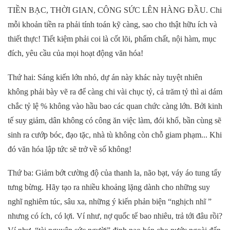
TIỀN BẠC, THỜI GIAN, CÔNG SỨC LÊN HÀNG ĐẦU. Chi
mỗi khoản tiền ra phải tính toán kỹ càng, sao cho thật hữu ích và
thiết thực! Tiết kiệm phải coi là cốt lõi, phẩm chất, nội hàm, mục
đích, yêu cầu của mọi hoạt động văn hóa!
Thứ hai: Sáng kiến lớn nhỏ, dự án này khác này tuyệt nhiên
không phải bày vẽ ra để càng chi vài chục tỷ, cả trăm tỷ thì ai dám
chắc tỷ lệ % không vào hầu bao các quan chức càng lớn. Bởi kinh
tế suy giảm, dân không có công ăn việc làm, đói khổ, bần cùng sẽ
sinh ra cướp bóc, đạo tặc, nhà tù không còn chỗ giam phạm... Khi
đó văn hóa lập tức sẽ trở về số không!
Thứ ba: Giảm bớt cường độ của thanh la, não bạt, váy áo tung tẩy
tưng bừng. Hãy tạo ra nhiều khoảng lặng dành cho những suy
nghĩ nghiêm túc, sâu xa, những ý kiến phản biện “nghịch nhĩ ”
nhưng có ích, có lợi. Ví như, nợ quốc tế bao nhiêu, trả tới đâu rồi?