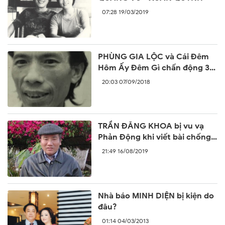
07:28 19/03/2019
PHÙNG GIA LỘC và Cái Đêm
Hôm Ấy Đêm Gì chấn động 30
năm trước
20:03 07/09/2018
TRẦN ĐĂNG KHOA bị vu vạ
Phản Động khi viết bài chống
lại sự ngang ngược của Trung
21:49 16/08/2019
Quốc
Nhà báo MINH DIỆN bị kiện do
đâu?
01:14 04/03/2013