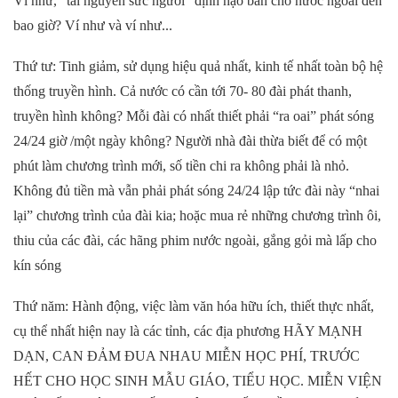
Ví như, “tài nguyên sức người” định nạo bán cho nước ngoài đến
bao giờ? Ví như và ví như...
Thứ tư: Tinh giảm, sử dụng hiệu quả nhất, kinh tế nhất toàn bộ hệ
thống truyền hình. Cả nước có cần tới 70- 80 đài phát thanh,
truyền hình không? Mỗi đài có nhất thiết phải “ra oai” phát sóng
24/24 giờ /một ngày không? Người nhà đài thừa biết để có một
phút làm chương trình mới, số tiền chi ra không phải là nhỏ.
Không đủ tiền mà vẫn phải phát sóng 24/24 lập tức đài này “nhai
lại” chương trình của đài kia; hoặc mua rẻ những chương trình ôi,
thiu của các đài, các hãng phim nước ngoài, gắng gỏi mà lấp cho
kín sóng
Thứ năm: Hành động, việc làm văn hóa hữu ích, thiết thực nhất,
cụ thể nhất hiện nay là các tỉnh, các địa phương HÃY MẠNH
DẠN, CAN ĐẢM ĐUA NHAU MIỄN HỌC PHÍ, TRƯỚC
HẾT CHO HỌC SINH MẪU GIÁO, TIỂU HỌC. MIỄN VIỆN