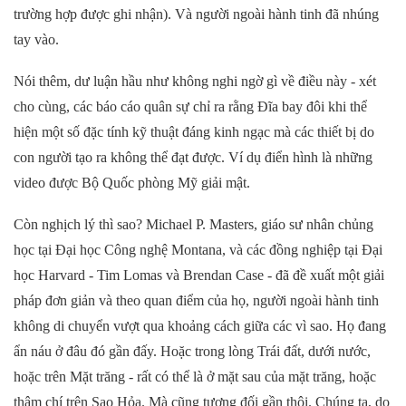
trường hợp được ghi nhận). Và người ngoài hành tinh đã nhúng
tay vào.
Nói thêm, dư luận hầu như không nghi ngờ gì về điều này - xét
cho cùng, các báo cáo quân sự chỉ ra rằng Đĩa bay đôi khi thể
hiện một số đặc tính kỹ thuật đáng kinh ngạc mà các thiết bị do
con người tạo ra không thể đạt được. Ví dụ điển hình là những
video được Bộ Quốc phòng Mỹ giải mật.
Còn nghịch lý thì sao? Michael P. Masters, giáo sư nhân chủng
học tại Đại học Công nghệ Montana, và các đồng nghiệp tại Đại
học Harvard - Tim Lomas và Brendan Case - đã đề xuất một giải
pháp đơn giản và theo quan điểm của họ, người ngoài hành tinh
không di chuyển vượt qua khoảng cách giữa các vì sao. Họ đang
ẩn náu ở đâu đó gần đấy. Hoặc trong lòng Trái đất, dưới nước,
hoặc trên Mặt trăng - rất có thể là ở mặt sau của mặt trăng, hoặc
thậm chí trên Sao Hỏa. Mà cũng tương đối gần thôi. Chúng ta, do