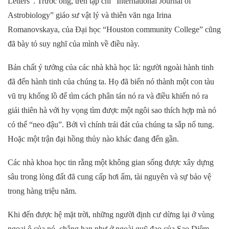
Letters”. Trước ông, trên tạp chí “International Journal of
Astrobiology” giáo sư vật lý và thiên văn nga Irina
Romanovskaya, của Đại học “Houston community College” cũng
đã bày tỏ suy nghĩ của mình về điều này.
Bản chất ý tưởng của các nhà khà học là: người ngoài hành tinh
đã đến hành tinh của chúng ta. Họ đã biến nó thành một con tàu
vũ trụ khổng lồ để tìm cách phân tán nó ra và điều khiển nó ra
giải thiên hà với hy vọng tìm được một ngôi sao thích hợp mà nó
có thể “neo đậu”. Bởi vì chính trái đát của chúng ta sắp nổ tung.
Hoặc một trận đại hồng thủy nào khác đang đến gần.
Các nhà khoa học tin rằng một không gian sống được xây dựng
sâu trong lòng đất đã cung cấp hơi ấm, tài nguyên và sự bảo vệ
trong hàng triệu năm.
Khi đến được hệ mặt trời, những người định cư dừng lại ở vùng
ngoại ô của nó, chẳng hạn như ở ngoài quỹ đạo của Sao Diêm