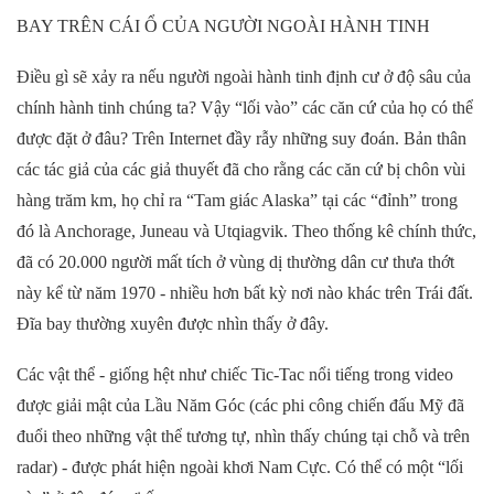
BAY TRÊN CÁI Ổ CỦA NGƯỜI NGOÀI HÀNH TINH
Điều gì sẽ xảy ra nếu người ngoài hành tinh định cư ở độ sâu của
chính hành tinh chúng ta? Vậy “lối vào” các căn cứ của họ có thể
được đặt ở đâu? Trên Internet đầy rẫy những suy đoán. Bản thân
các tác giả của các giả thuyết đã cho rằng các căn cứ bị chôn vùi
hàng trăm km, họ chỉ ra “Tam giác Alaska” tại các “đỉnh” trong
đó là Anchorage, Juneau và Utqiagvik. Theo thống kê chính thức,
đã có 20.000 người mất tích ở vùng dị thường dân cư thưa thớt
này kể từ năm 1970 - nhiều hơn bất kỳ nơi nào khác trên Trái đất.
Đĩa bay thường xuyên được nhìn thấy ở đây.
Các vật thể - giống hệt như chiếc Tic-Tac nổi tiếng trong video
được giải mật của Lầu Năm Góc (các phi công chiến đấu Mỹ đã
đuổi theo những vật thể tương tự, nhìn thấy chúng tại chỗ và trên
radar) - được phát hiện ngoài khơi Nam Cực. Có thể có một “lối