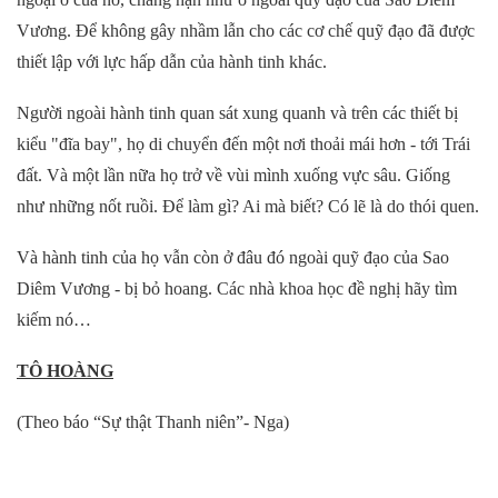
Vương. Để không gây nhầm lẫn cho các cơ chế quỹ đạo đã được
thiết lập với lực hấp dẫn của hành tinh khác.
Người ngoài hành tinh quan sát xung quanh và trên các thiết bị
kiểu "đĩa bay", họ di chuyển đến một nơi thoải mái hơn - tới Trái
đất. Và một lần nữa họ trở về vùi mình xuống vực sâu. Giống
như những nốt ruồi. Để làm gì? Ai mà biết? Có lẽ là do thói quen.
Và hành tinh của họ vẫn còn ở đâu đó ngoài quỹ đạo của Sao
Diêm Vương - bị bỏ hoang. Các nhà khoa học đề nghị hãy tìm
kiếm nó…
TÔ HOÀNG
(Theo báo “Sự thật Thanh niên”- Nga)