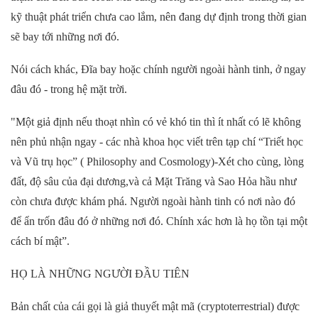
kỹ thuật phát triển chưa cao lắm, nên đang dự định trong thời gian
sẽ bay tới những nơi đó.
Nói cách khác, Đĩa bay hoặc chính người ngoài hành tinh, ở ngay
đâu đó - trong hệ mặt trời.
"Một giả định nếu thoạt nhìn có vẻ khó tin thì ít nhất có lẽ không
nên phủ nhận ngay - các nhà khoa học viết trên tạp chí “Triết học
và Vũ trụ học” ( Philosophy and Cosmology)-Xét cho cùng, lòng
đất, độ sâu của đại dương,và cả Mặt Trăng và Sao Hỏa hầu như
còn chưa được khám phá. Người ngoài hành tinh có nơi nào đó
để ẩn trốn đâu đó ở những nơi đó. Chính xác hơn là họ tồn tại một
cách bí mật”.
HỌ LÀ NHỮNG NGƯỜI ĐẦU TIÊN
Bản chất của cái gọi là giả thuyết mật mã (cryptoterrestrial) được