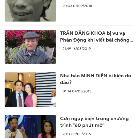
năm trước
20:03 07/09/2018
TRẦN ĐĂNG KHOA bị vu vạ
Phản Động khi viết bài chống
lại sự ngang ngược của Trung
21:49 16/08/2019
Quốc
Nhà báo MINH DIỆN bị kiện do
đâu?
01:14 04/03/2013
Cơn ngụy biện trong chương
trình "60 phút mở"
20:33 31/05/2016