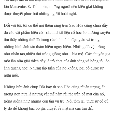
lớn Marsenius E. Tất nhiên, những người nêu kiến giải không
được thuyết phục bởi những người hoài nghi.
Đối với tôi, tôi có thể nói thêm rằng trên Sao Hỏa cũng chứa đầy
đủ các vật phẩm hiện có - các nhà tài liệu cổ học ảo thường xuyên
tìm thấy những thứ đó trong các hình ảnh đạo giáo và trong
những hình ảnh tàu thám hiểm nguy hiểm. Những đồ vật trông
như nhân tạo,nhiều thứ trông giống như... bia mộ. Các chuyên gia
một lần nữa giải thích đây là trò chơi của ánh sáng và bóng tối, ảo
ảnh quang học. Nhưng lập luận của họ không loại bỏ được sự
nghi ngờ.
Những bức ảnh chụp Đĩa bay từ sao Hỏa cũng rất ấn tượng, ấn
tượng hơn nữa là những vật thể nằm rải rác trên bề mặt của nó,
trông giống như những con tàu vũ trụ. Nói tóm lại, thực sự có đủ
lý do để không bác bỏ giả thuyết về mật mã của trái đất.