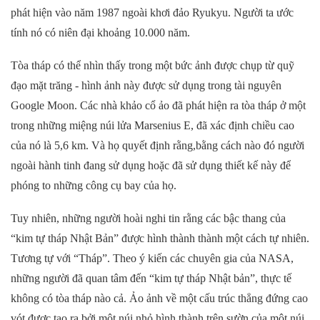
phát hiện vào năm 1987 ngoài khơi đảo Ryukyu. Người ta ước
tính nó có niên đại khoảng 10.000 năm.
Tòa tháp có thể nhìn thấy trong một bức ảnh được chụp từ quỹ
đạo mặt trăng - hình ảnh này được sử dụng trong tài nguyên
Google Moon. Các nhà khảo cổ ảo đã phát hiện ra tòa tháp ở một
trong những miệng núi lửa Marsenius E, đã xác định chiều cao
của nó là 5,6 km. Và họ quyết định rằng,bằng cách nào đó người
ngoài hành tinh đang sử dụng hoặc đã sử dụng thiết kế này để
phóng to những công cụ bay của họ.
Tuy nhiên, những người hoài nghi tin rằng các bậc thang của
“kim tự tháp Nhật Bản” được hình thành thành một cách tự nhiên.
Tương tự với “Tháp”. Theo ý kiến các chuyên gia của NASA,
những người đã quan tâm đến “kim tự tháp Nhật bản”, thực tế
không có tòa tháp nào cả. Ảo ảnh về một cấu trúc thẳng đứng cao
vót được tạo ra bởi một núi nhỏ hình thành trên sườn của một núi