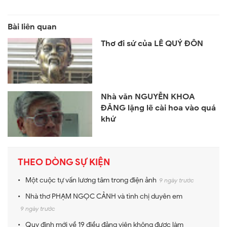
Thơ đi sứ của LÊ QUÝ ĐÔN
Nhà văn NGUYỄN KHOA
ĐĂNG lặng lẽ cài hoa vào quá
khứ
THEO DÒNG SỰ KIỆN
Một cuộc tự vấn lương tâm trong điện ảnh
9 ngày trước
Nhà thơ PHẠM NGỌC CẢNH và tình chị duyên em
9 ngày trước
Quy định mới về 19 điều đảng viên không được làm