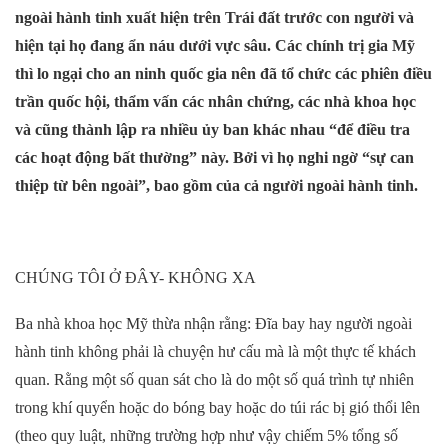
ngoài hành tinh xuất hiện trên Trái đất trước con người và
hiện tại họ đang ẩn náu dưới vực sâu. Các chính trị gia Mỹ
thì lo ngại cho an ninh quốc gia nên đã tổ chức các phiên điều
trần quốc hội, thẩm vấn các nhân chứng, các nhà khoa học
và cũng thành lập ra nhiều ủy ban khác nhau “để điều tra
các hoạt động bất thường” này. Bởi vì họ nghi ngờ “sự can
thiệp từ bên ngoài”, bao gồm của cả người ngoài hành tinh.
CHÚNG TÔI Ở ĐÂY- KHÔNG XA
Ba nhà khoa học Mỹ thừa nhận rằng: Đĩa bay hay người ngoài
hành tinh không phải là chuyện hư cấu mà là một thực tế khách
quan. Rằng một số quan sát cho là do một số quá trình tự nhiên
trong khí quyển hoặc do bóng bay hoặc do túi rác bị gió thổi lên
(theo quy luật, những trường hợp như vậy chiếm 5% tổng số