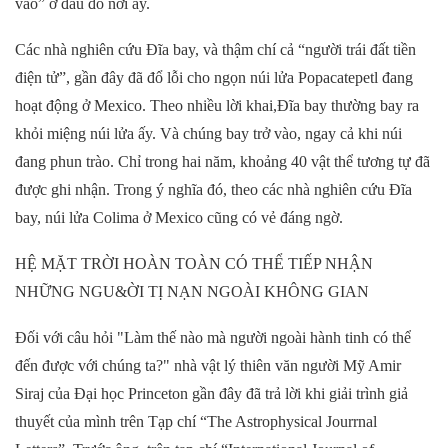
vào” ở đâu đó nơi ấy.
Các nhà nghiên cứu Đĩa bay, và thậm chí cả “người trái đất tiền
điện tử”, gần đây đã đổ lỗi cho ngọn núi lửa Popacatepetl đang
hoạt động ở Mexico. Theo nhiều lời khai,Đĩa bay thường bay ra
khỏi miệng núi lửa ấy. Và chúng bay trở vào, ngay cả khi núi
đang phun trào. Chỉ trong hai năm, khoảng 40 vật thể tương tự đã
được ghi nhận. Trong ý nghĩa đó, theo các nhà nghiên cứu Đĩa
bay, núi lửa Colima ở Mexico cũng có vẻ đáng ngờ.
HỆ MẶT TRỜI HOÀN TOÀN CÓ THỂ TIẾP NHẬN
NHỮNG NGU&ỜI TỊ NẠN NGOÀI KHÔNG GIAN
Đối với câu hỏi "Làm thế nào mà người ngoài hành tinh có thể
đến được với chúng ta?" nhà vật lý thiên văn người Mỹ Amir
Siraj của Đại học Princeton gần đây đã trả lời khi giải trình giả
thuyết của mình trên Tạp chí “The Astrophysical Jourrnal