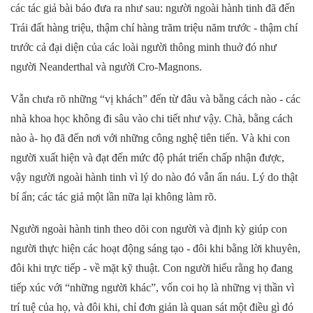
các tác giả bài báo đưa ra như sau: người ngoài hành tinh đã đến
Trái đất hàng triệu, thậm chí hàng trăm triệu năm trước - thậm chí
trước cả đại diện của các loài người thông minh thuở đó như
người Neanderthal và người Cro-Magnons.
Vẫn chưa rõ những “vị khách” đến từ đâu và bằng cách nào - các
nhà khoa học không đi sâu vào chi tiết như vậy. Chà, bằng cách
nào à- họ đã đến nơi với những công nghệ tiên tiến. Và khi con
người xuất hiện và đạt đến mức độ phát triển chấp nhận được,
vậy người ngoài hành tinh vì lý do nào đó vẫn ẩn náu. Lý do thật
bí ẩn; các tác giả một lần nữa lại không làm rõ.
Người ngoài hành tinh theo dõi con người và định kỳ giúp con
người thực hiện các hoạt động sáng tạo - đôi khi bằng lời khuyên,
đôi khi trực tiếp - về mặt kỹ thuật. Con người hiểu rằng họ đang
tiếp xúc với “những người khác”, vốn coi họ là những vị thần vì
trí tuệ của họ, và đôi khi, chỉ đơn giản là quan sát một điều gì đó