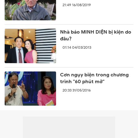
lại sự ngang ngược của Trung
21:49 16/08/2019
Quốc
Nhà báo MINH DIỆN bị kiện do
đâu?
01:14 04/03/2013
Cơn ngụy biện trong chương
trình "60 phút mở"
20:33 31/05/2016