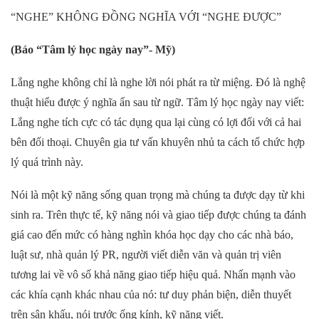
“NGHE” KHÔNG ĐỒNG NGHĨA VỚI “NGHE ĐƯỢC”
(Báo “Tâm lý học ngày nay”- Mỹ)
Lắng nghe không chỉ là nghe lời nói phát ra từ miệng. Đó là nghệ
thuật hiểu được ý nghĩa ẩn sau từ ngữ. Tâm lý học ngày nay viết:
Lắng nghe tích cực có tác dụng qua lại cùng có lợi đối với cả hai
bên đối thoại. Chuyên gia tư vấn khuyên nhủ ta cách tổ chức hợp
lý quá trình này.
Nói là một kỹ năng sống quan trọng mà chúng ta được dạy từ khi
sinh ra. Trên thực tế, kỹ năng nói và giao tiếp được chúng ta đánh
giá cao đến mức có hàng nghìn khóa học dạy cho các nhà báo,
luật sư, nhà quản lý PR, người viết diễn văn và quản trị viên
tương lai về vô số khả năng giao tiếp hiệu quả. Nhấn mạnh vào
các khía cạnh khác nhau của nó: tư duy phản biện, diễn thuyết
trên sân khấu, nói trước ống kính, kỹ năng viết.