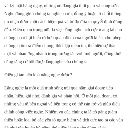
và kỷ luật hàng ngày, nhưng nó đáng giá thời gian và công sức.
Nghe đúng giúp chúng ta nghiên cứu, đồng ý hoặc từ chối thông
tin nhận được một cách hiệu quả và từ đó đưa ra quyết định đúng
đắn. Điều quan trọng nữa là việc lắng nghe tích cực mang lại cho
chúng ta cơ hội hiểu rõ hơn quan điểm của người khác, cho phép
chúng ta tìm ra điểm chung, thiết lập niềm tin, thể hiện sự thân
mật và phản ứng nhanh trong tương tác với mọi người, đồng thời
cũng tăng cơ hội được lắng nghe của chúng ta.
Điều gì tạo nên khả năng nghe được?
Lắng nghe là một quá trình sống trải qua năm giai đoạn: tiếp
nhận, hiểu, ghi nhớ, đánh giá và phản hồi. Ở mỗi giai đoạn, có
những yếu tố bên ngoài và bên trong có thể cản trở và giúp điều
chỉnh công việc nghe. Nhiệm vụ của chúng ta là cố gắng giảm
thiểu hoặc loại bỏ các yếu tố nguy hiểm và tích cực tạo ra các vấn
đề như rèn luyện kỹ năng thúc đẩy lắng nghe đúng cách.