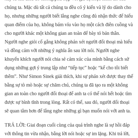
chúng ta. Mặc dù tất cả chúng ta đều có ý kiến ​​​​và lý do dành cho
họ, nhưng những người biết lắng nghe cũng đủ nhận thức để hiểu
quan điểm của họ, không bám víu vào họ một cách điên cuồng và
cho người khác một không gian an toàn để bày tỏ bản thân.
Người nghe giỏi cố gắng không phán xét người đối thoại mà hiểu
và đồng cảm với những ý nghĩa ẩn sau lời nói. Người nghe
khuyến khích người nói chia sẻ cảm xúc của mình bằng cách sử
dụng những gợi ý trung lập như “tiếp tục” hoặc “kể cho tôi biết
thêm”. Như Simon Sinek giải thích, khi sự phán xét được thay thế
bằng sự tò mò hoặc sự chăm chú, chúng ta đã tạo ra một không
gian an toàn cho người đối thoại để anh ta có thể nói hết hoặc tìm
được sự bình tĩnh trong lòng. Rất có thể, sau đó, người đối thoại
sẽ quan tâm hơn để lắng nghe những gì bạn muốn nói với anh ta.
TRẢ LỜI: Giai đoạn cuối cùng của quá trình nghe là sự hồi đáp
với thông tin vừa nhận, bằng lời nói hoặc sự im lặng. Khi trả lời,