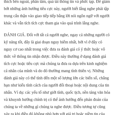
thích bên ngoài, phân tâm, quá tải thông tin và phức tạp. Để giảm
bớt những ảnh hưởng tiêu cực này, người biết lắng nghe phải tập
trung cẩn thận vào giao tiếp tiếp bằng lời nói ngôn ngữ với người
khác và vẫn tích tích cực tham gia vào quá trình lắng nghe.
ĐÁNH GIÁ. Đối với tất cả người nghe, ngay cả những người có
kỹ năng tốt, đây là giai đoạn nguy hiểm nhất, bởi vì ở đây có
nguy cơ cao nhất trong việc đưa ra đánh giá có ý thức hoặc vô
thức về thông tin nhận được. Điều này thường ở dạng đánh giá
tích cực hoặc tiêu cực mà chúng ta đưa ra dựa trên kinh nghiệm
cá nhân của mình và do đó thường mang tính thiên vị. Những
đánh giá này có thể tính đến một số lượng lớn các biến số, chẳng
hạn như kiểu tính cách của người đối thoại hoặc nội dung của tin
nhắn. Ví dụ: các yếu tố như giới tính, quốc tịch, nền tảng văn hóa
và khuynh hướng chính trị có thể ảnh hưởng đến phán đoán của
chúng ta về những gì chúng ta nghe được. Điều tương tự cũng
xảy ra khi điều đó không phù hợp với giá trị hoặc niềm tin của