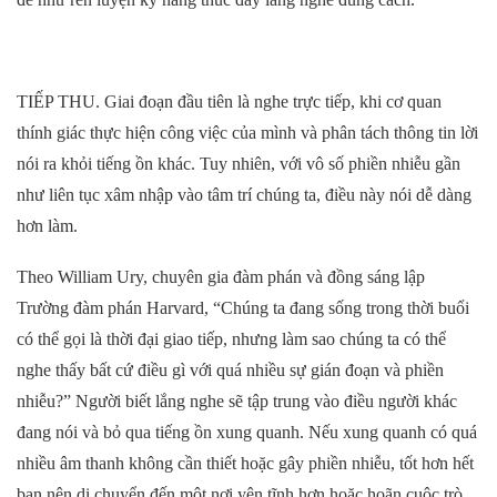
TIẾP THU. Giai đoạn đầu tiên là nghe trực tiếp, khi cơ quan
thính giác thực hiện công việc của mình và phân tách thông tin lời
nói ra khỏi tiếng ồn khác. Tuy nhiên, với vô số phiền nhiễu gần
như liên tục xâm nhập vào tâm trí chúng ta, điều này nói dễ dàng
hơn làm.
Theo William Ury, chuyên gia đàm phán và đồng sáng lập
Trường đàm phán Harvard, “Chúng ta đang sống trong thời buổi
có thể gọi là thời đại giao tiếp, nhưng làm sao chúng ta có thể
nghe thấy bất cứ điều gì với quá nhiều sự gián đoạn và phiền
nhiễu?” Người biết lắng nghe sẽ tập trung vào điều người khác
đang nói và bỏ qua tiếng ồn xung quanh. Nếu xung quanh có quá
nhiều âm thanh không cần thiết hoặc gây phiền nhiễu, tốt hơn hết
bạn nên di chuyển đến một nơi yên tĩnh hơn hoặc hoãn cuộc trò