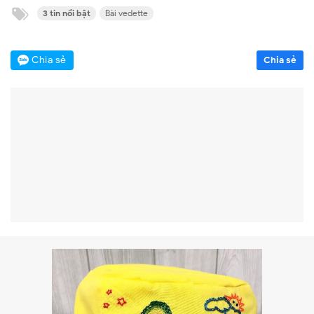
3 tin nổi bật
Bài vedette
Chia sẻ
Chia sẻ