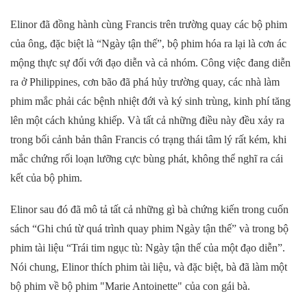
Elinor đã đồng hành cùng Francis trên trường quay các bộ phim
của ông, đặc biệt là “Ngày tận thế”, bộ phim hóa ra lại là cơn ác
mộng thực sự đối với đạo diễn và cả nhóm. Công việc đang diễn
ra ở Philippines, cơn bão đã phá hủy trường quay, các nhà làm
phim mắc phải các bệnh nhiệt đới và ký sinh trùng, kinh phí tăng
lên một cách khủng khiếp. Và tất cả những điều này đều xảy ra
trong bối cảnh bản thân Francis có trạng thái tâm lý rất kém, khi
mắc chứng rối loạn lưỡng cực bùng phát, không thể nghĩ ra cái
kết của bộ phim.
Elinor sau đó đã mô tả tất cả những gì bà chứng kiến ​​trong cuốn
sách “Ghi chú từ quá trình quay phim Ngày tận thế” và trong bộ
phim tài liệu “Trái tim ngục tù: Ngày tận thế của một đạo diễn”.
Nói chung, Elinor thích phim tài liệu, và đặc biệt, bà đã làm một
bộ phim về bộ phim "Marie Antoinette" của con gái bà.