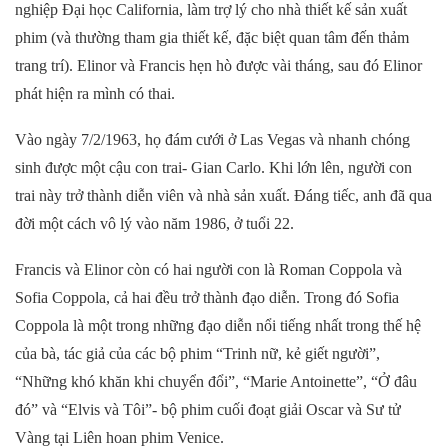
nghiệp Đại học California, làm trợ lý cho nhà thiết kế sản xuất
phim (và thường tham gia thiết kế, đặc biệt quan tâm đến thảm
trang trí). Elinor và Francis hẹn hò được vài tháng, sau đó Elinor
phát hiện ra mình có thai.
Vào ngày 7/2/1963, họ đám cưới ở Las Vegas và nhanh chóng
sinh được một cậu con trai- Gian Carlo. Khi lớn lên, người con
trai này trở thành diễn viên và nhà sản xuất. Đáng tiếc, anh đã qua
đời một cách vô lý vào năm 1986, ở tuổi 22.
Francis và Elinor còn có hai người con là Roman Coppola và
Sofia Coppola, cả hai đều trở thành đạo diễn. Trong đó Sofia
Coppola là một trong những đạo diễn nổi tiếng nhất trong thế hệ
của bà, tác giả của các bộ phim “Trinh nữ, kẻ giết người”,
“Những khó khăn khi chuyển đổi”, “Marie Antoinette”, “Ở đâu
đó” và “Elvis và Tôi”- bộ phim cuối đoạt giải Oscar và Sư tử
Vàng tại Liên hoan phim Venice.