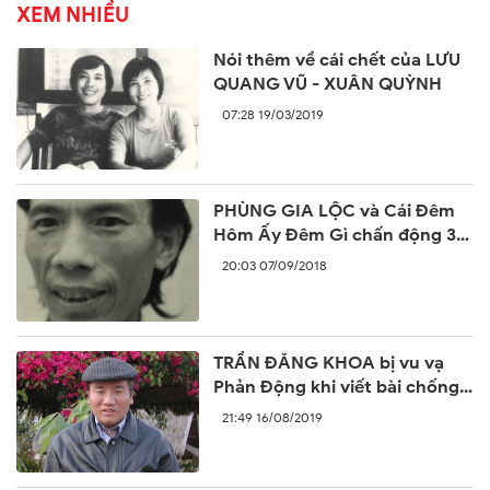
XEM NHIỀU
Nói thêm về cái chết của LƯU
QUANG VŨ - XUÂN QUỲNH
07:28 19/03/2019
PHÙNG GIA LỘC và Cái Đêm
Hôm Ấy Đêm Gì chấn động 30
năm trước
20:03 07/09/2018
TRẦN ĐĂNG KHOA bị vu vạ
Phản Động khi viết bài chống
lại sự ngang ngược của Trung
21:49 16/08/2019
Quốc