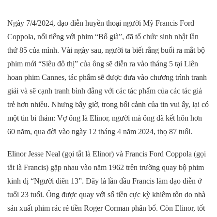
Ngày 7/4/2024, đạo diễn huyền thoại người Mỹ Francis Ford
Coppola, nổi tiếng với phim “Bố già”, đã tổ chức sinh nhật lần
thứ 85 của mình. Vài ngày sau, người ta biết rằng buổi ra mắt bộ
phim mới “Siêu đô thị” của ông sẽ diễn ra vào tháng 5 tại Liên
hoan phim Cannes, tác phẩm sẽ được đưa vào chương trình tranh
giải và sẽ cạnh tranh bình đẳng với các tác phẩm của các tác giả
trẻ hơn nhiều. Nhưng bây giờ, trong bối cảnh của tin vui ấy, lại có
một tin bi thảm: Vợ ông là Elinor, người mà ông đã kết hôn hơn
60 năm, qua đời vào ngày 12 tháng 4 năm 2024, thọ 87 tuổi.
Elinor Jesse Neal (gọi tắt là Elinor) và Francis Ford Coppola (gọi
tắt là Francis) gặp nhau vào năm 1962 trên trường quay bộ phim
kinh dị “Người điên 13”. Đây là lần đầu Francis làm đạo diễn ở
tuổi 23 tuổi. Ông được quay với số tiền cực kỳ khiêm tốn do nhà
sản xuất phim rác rẻ tiền Roger Corman phân bổ. Còn Elinor, tốt