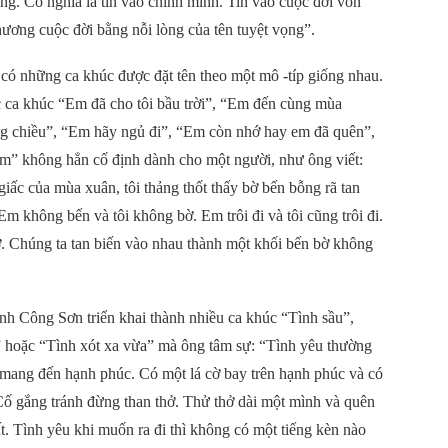
ọng. Có nghĩa là tin vào chính mình. Tin vào cuộc đời vốn
hương cuộc đời bằng nỗi lòng của tên tuyệt vọng”.
 có những ca khúc được đặt tên theo một mô -típ giống nhau.
c ca khúc “Em đã cho tôi bầu trời”, “Em đến cùng mùa
ng chiều”, “Em hãy ngủ đi”, “Em còn nhớ hay em đã quên”,
” không hẳn cố định dành cho một người, như ông viết:
ấc của mùa xuân, tôi thảng thốt thấy bờ bến bỗng rã tan
 không bến và tôi không bờ. Em trôi đi và tôi cũng trôi đi.
ờ. Chúng ta tan biến vào nhau thành một khối bến bờ không
nh Công Sơn triển khai thành nhiều ca khúc “Tình sầu”,
” hoặc “Tình xót xa vừa” mà ông tâm sự: “Tình yêu thường
mang đến hạnh phúc. Có một lá cờ bay trên hạnh phúc và có
ố gắng tránh đừng than thở. Thử thở dài một mình và quên
ất. Tình yêu khi muốn ra đi thì không có một tiếng kèn nào