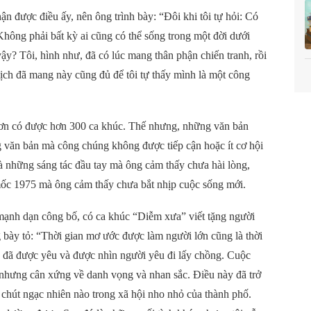
 được điều ấy, nên ông trình bày: “Đôi khi tôi tự hỏi: Có
Không phải bất kỳ ai cũng có thể sống trong một đời dưới
 vậy? Tôi, hình như, đã có lúc mang thân phận chiến tranh, rồi
ý lịch đã mang này cũng đủ để tôi tự thấy mình là một công
ơn có được hơn 300 ca khúc. Thế nhưng, những văn bản
 văn bản mà công chúng không được tiếp cận hoặc ít cơ hội
 là những sáng tác đầu tay mà ông cảm thấy chưa hài lòng,
 mốc 1975 mà ông cảm thấy chưa bắt nhịp cuộc sống mới.
ạnh dạn công bố, có ca khúc “Diễm xưa” viết tặng người
ày tỏ: “Thời gian mơ ước được làm người lớn cũng là thời
ian đã được yêu và được nhìn người yêu đi lấy chồng. Cuộc
 nhưng cân xứng về danh vọng và nhan sắc. Điều này đã trở
chút ngạc nhiên nào trong xã hội nho nhỏ của thành phố.