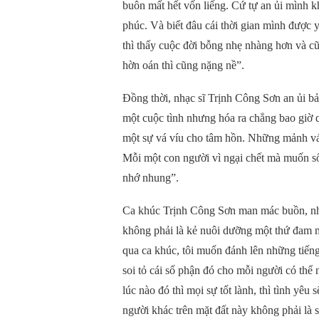
buôn mất hết vốn liếng. Cứ tự an ủi mình k
phúc. Và biết đâu cái thời gian mình được
thì thấy cuộc đời bỗng nhẹ nhàng hơn và c
hờn oán thì cũng nặng nề”.
Đồng thời, nhạc sĩ Trịnh Công Sơn an ủi b
một cuộc tình nhưng hóa ra chẳng bao giờ q
một sự vá víu cho tâm hồn. Những mảnh vá 
Mỗi một con người vì ngại chết mà muốn số
nhớ nhung”.
Ca khúc Trịnh Công Sơn man mác buồn, nhiề
không phải là kẻ nuôi dưỡng một thứ đam 
qua ca khúc, tôi muốn đánh lên những tiến
soi tỏ cái số phận đó cho mỗi người có th
lúc nào đó thì mọi sự tốt lành, thì tình yêu
người khác trên mặt đất này không phải là 