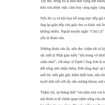
Tuy thế, riêng tôi là một thất vọng lớn kh
khó xóa được mặc cảm (tuy càng ngày càng 
Nếu thi ca và hội họa bổ sung trực tiếp giá
ông lại gián tiếp chú giải cho ca khúc mà ô
không nhiều. Ngoài truyện ngắn “Chú Lộ”
yếu là đoản văn.
Những đoản văn ấy, nếu đọc chậm rãi và kỹ
sắc triết lý Phật giáo kiểu “tìm trong vô t
chân như”, với nhạc sĩ Trịnh Công Sơn là m
đời sống nhỏ nhắn thêm. Đời sống thực sự kh
mỗi lúc mỗi gần gũi, thắm thiết hơn, nên 
tuyệt tình nổi với rẫy sắn nương khoai, nơi
Thậm chí, sự thảng thốt “em năm xưa vui bu
mà thoát ra từ chính quan niệm sống của nh