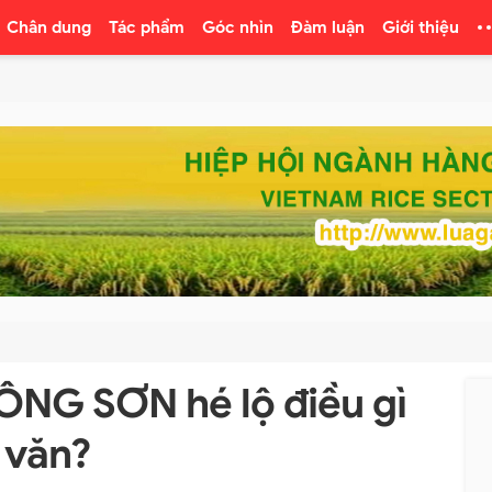
Chân dung
Tác phẩm
Góc nhìn
Đàm luận
Giới thiệu
ÔNG SƠN hé lộ điều gì
 văn?