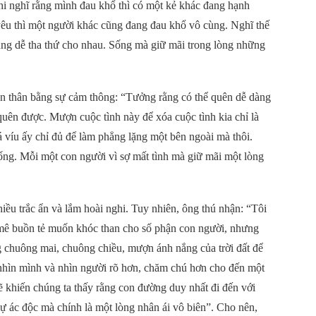
hi nghĩ rằng mình đau khổ thì có một kẻ khác đang hạnh
 yêu thì một người khác cũng đang đau khổ vô cùng. Nghĩ thế
ũng dễ tha thứ cho nhau. Sống mà giữ mãi trong lòng những
ản thân bằng sự cảm thông: “Tưởng rằng có thể quên dễ dàng
uên được. Mượn cuộc tình này để xóa cuộc tình kia chỉ là
víu ấy chỉ đủ để làm phẳng lặng một bên ngoài mà thôi.
ng. Mỗi một con người vì sợ mất tình mà giữ mãi một lòng
u trắc ẩn và lắm hoài nghi. Tuy nhiên, ông thú nhận: “Tôi
mê buồn tẻ muốn khóc than cho số phận con người, nhưng
g chuông mai, chuông chiều, mượn ánh nắng của trời đất để
ể nhìn mình và nhìn người rõ hơn, chăm chú hơn cho đến một
 sẽ khiến chúng ta thấy rằng con đường duy nhất đi đến với
sự ác độc mà chính là một lòng nhân ái vô biên”. Cho nên,