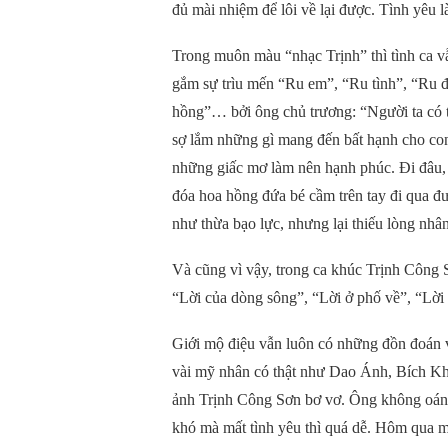
đủ mài nhiệm để lôi về lại được. Tình yêu 
Trong muôn màu “nhạc Trịnh” thì tình ca v
gắm sự trìu mến “Ru em”, “Ru tình”, “Ru đ
hồng”… bởi ông chủ trương: “Người ta có 
sợ lắm những gì mang đến bất hạnh cho co
những giấc mơ làm nên hạnh phúc. Đi đâu,
đóa hoa hồng đứa bé cầm trên tay đi qua đ
như thừa bạo lực, nhưng lại thiếu lòng nhân
Và cũng vì vậy, trong ca khúc Trịnh Công 
“Lời của dòng sông”, “Lời ở phố về”, “Lời
Giới mộ điệu vẫn luôn có những đồn đoán 
vài mỹ nhân có thật như Dao Ánh, Bích Khê
ảnh Trịnh Công Sơn bơ vơ. Ông không oán g
khó mà mất tình yêu thì quá dễ. Hôm qua m