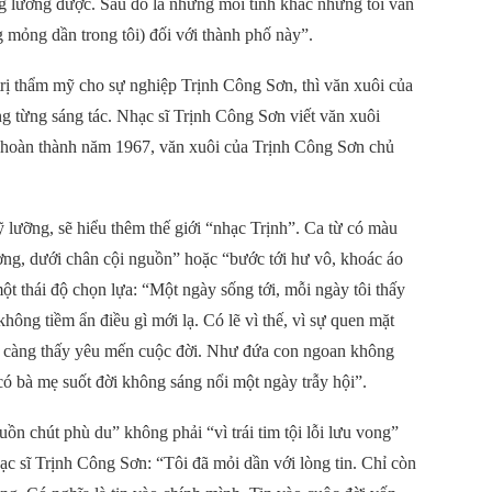
ông lường được. Sau đó là những mối tình khác nhưng tôi vẫn
mỏng dần trong tôi) đối với thành phố này”.
 trị thẩm mỹ cho sự nghiệp Trịnh Công Sơn, thì văn xuôi của
ng từng sáng tác. Nhạc sĩ Trịnh Công Sơn viết văn xuôi
 hoàn thành năm 1967, văn xuôi của Trịnh Công Sơn chủ
 lưỡng, sẽ hiểu thêm thế giới “nhạc Trịnh”. Ca từ có màu
hường, dưới chân cội nguồn” hoặc “bước tới hư vô, khoác áo
ột thái độ chọn lựa: “Một ngày sống tới, mỗi ngày tôi thấy
ông tiềm ẩn điều gì mới lạ. Có lẽ vì thế, vì sự quen mặt
tôi càng thấy yêu mến cuộc đời. Như đứa con ngoan không
 có bà mẹ suốt đời không sáng nổi một ngày trẫy hội”.
ồn chút phù du” không phải “vì trái tim tội lỗi lưu vong”
ạc sĩ Trịnh Công Sơn: “Tôi đã mỏi dần với lòng tin. Chỉ còn