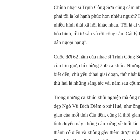
Chính nhạc sĩ Trịnh Công Sơn cũng cảm nhận
phải tôi là kẻ hạnh phúc hơn nhiều người? 
nhiều hình thái xã hội khác nhau. Tôi là ai
hòa bình, rồi tư sản và rồi cộng sản. Cái l
dân ngoại hạng”.
Cuộc đời 62 năm của nhạc sĩ Trịnh Công S
còn lưu giữ, chỉ chừng 250 ca khúc. Những
biết đến, chủ yếu ở hai giai đoạn, thứ nhất
thứ hai là những sáng tác vài năm sau cột
Trong những ca khúc khởi nghiệp mà ông m
đẹp Ngô Vũ Bích Diễm ở xứ Huế, như ông b
gian của mối tình đầu tiên, cũng là thời g
tình duyên này không cân xứng về tuổi tác
thành cổ điển và không gây thêm được một 