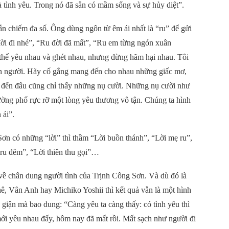
là tình yêu. Trong nó đã sẵn có mầm sống và sự hủy diệt”.
ẫn chiếm đa số. Ông dùng ngôn từ êm ái nhất là “ru” để gửi
ời đi nhé”, “Ru đời đã mất”, “Ru em từng ngón xuân
thể yêu nhau và ghét nhau, nhưng đừng hãm hại nhau. Tôi
n người. Hãy cố gắng mang đến cho nhau những giấc mơ,
 đến đâu cũng chỉ thấy những nụ cười. Những nụ cười như
ường phố rực rỡ một lòng yêu thương vô tận. Chúng ta hình
 ái”.
Sơn có những “lời” thì thầm “Lời buồn thánh”, “Lời mẹ ru”,
 ru đêm”, “Lời thiên thu gọi”…
về chân dung người tình của Trịnh Công Sơn. Và dù đó là
, Vân Anh hay Michiko Yoshii thì kết quả vẫn là một hình
iận mà bao dung: “Càng yêu ta càng thấy: có tình yêu thì
ới yêu nhau đấy, hôm nay đã mất rồi. Mất sạch như người đi