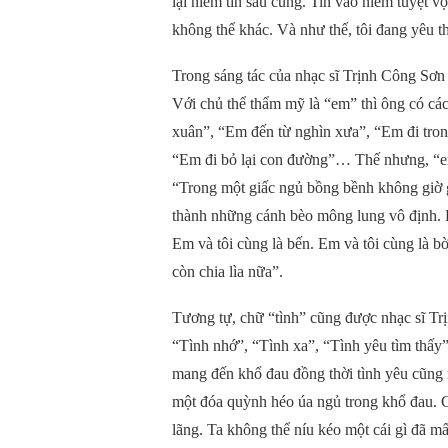
lại niềm tin sau cùng. Tin vào niềm tuyệt v
không thể khác. Và như thế, tôi đang yêu t
Trong sáng tác của nhạc sĩ Trịnh Công Sơn
Với chủ thể thẩm mỹ là “em” thì ông có cá
xuân”, “Em đến từ nghìn xưa”, “Em đi tro
“Em đi bỏ lại con đường”… Thế nhưng, “em
“Trong một giấc ngủ bồng bềnh không giờ gi
thành những cánh bèo mông lung vô định. Em
Em và tôi cùng là bến. Em và tôi cùng là b
còn chia lìa nữa”.
Tương tự, chữ “tình” cũng được nhạc sĩ Trị
“Tình nhớ”, “Tình xa”, “Tình yêu tìm thấy
mang đến khổ đau đồng thời tình yêu cũng 
một đóa quỳnh héo úa ngủ trong khổ đau. C
lãng. Ta không thể níu kéo một cái gì đã m