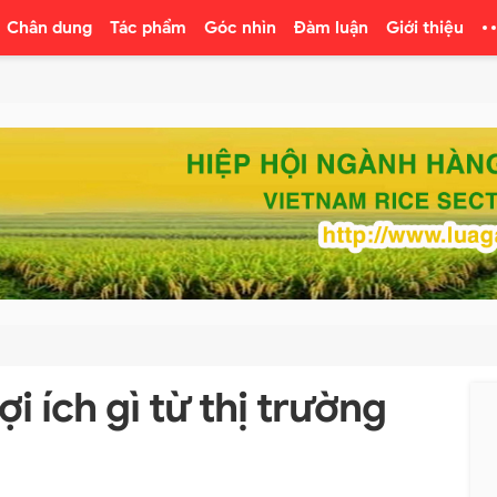
Chân dung
Tác phẩm
Góc nhìn
Đàm luận
Giới thiệu
i ích gì từ thị trường