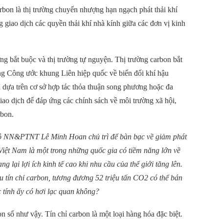
rbon là thị trường chuyển nhượng hạn ngạch phát thải khí
g giao dịch các quyền thải khí nhà kính giữa các đơn vị kinh
ường bắt buộc và thị trường tự nguyện. Thị trường carbon bắt
ong Công ước khung Liên hiệp quốc về biển đổi khí hậu
dựa trên cơ sở hợp tác thỏa thuận song phương hoặc đa
iao dịch để đáp ứng các chính sách về môi trường xã hội,
rbon.
ộ NN&PTNT Lê Minh Hoan chủ trì để bàn bạc về giảm phát
Việt Nam là một trong những quốc gia có tiềm năng lớn về
 lại lợi ích kinh tế cao khi nhu cầu của thế giới tăng lên.
u tín chỉ carbon, tương đương 52 triệu tấn CO2 có thể bán
c tính ấy có hơi lạc quan không?
n số như vậy. Tín chỉ carbon là một loại hàng hóa đặc biệt.