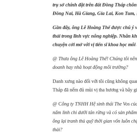
trụ sở chính đặt trên đất Đồng Tháp chôn 
Đồng Nai, Hà Giang, Gia Lai, Kon Tum
Gần đây, ông Lê Hoàng Thế được chú ý với
thải trong lĩnh vực nông nghiệp. Nhân k
chuyện cởi mở với vị tiến sĩ khoa học môi
@
Thưa ông Lê Hoàng Thế! Chúng tôi nên 
doanh hay nhà hoạt động môi trường?
Danh xưng nào đối với tôi cũng không quan
Tháp đã nếm đủ mùi vị tha hương và bây giờ
@ C
ông ty TNHH Hệ sinh thái The Vos của
nấm linh chi dưới tán rừng và có sản phẩ
ông lại tranh thủ quỹ thời gian vốn luôn 
thải?