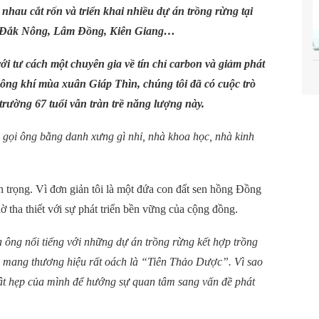
nhau cắt rốn và triển khai nhiều dự án trồng rừng tại
, Đắk Nông, Lâm Đồng, Kiên Giang…
 tư cách một chuyên gia về tín chỉ carbon và giảm phát
hông khí mùa xuân Giáp Thìn, chúng tôi đã có cuộc trò
 trường 67 tuổi vẫn tràn trề năng lượng này.
gọi ông bằng danh xưng gì nhỉ, nhà khoa học, nhà kinh
 trọng. Vì đơn giản tôi là một đứa con đất sen hồng Đồng
 tha thiết với sự phát triển bền vững của cộng đồng.
 ông nổi tiếng với những dự án trồng rừng kết hợp trồng
m mang thương hiệu rất oách là “Tiên Thảo Dược”. Vì sao
chật hẹp của mình để hướng sự quan tâm sang vấn đề phát