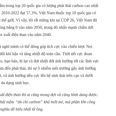
ằm trong top 20 quốc gia có lượng phát thải carbon cao nhất
n 2010-2022 đạt 57,3%, Việt Nam thuộc top 10 quốc gia có
t thế giới. Vì vậy, tôi rất mừng khi tại COP 26, Việt Nam đã
 ròng bằng 0 vào năm 2050, trong đó nhấn mạnh chấm dứt
n xuất điện than vào năm 2040.
ôi nghĩ mình có thể đóng góp tích cực vào chiến lược Net
đổi khí hậu và tăng nhiệt độ toàn cầu. Thời tiết cực đoan
 hạn hán, lũ lụt và đợt nhiệt đới ảnh hưởng tới các lĩnh vực
m đến phát thải, thì sự ô nhiễm môi trường
gây ảnh hưởng
, và ảnh hưởng tiêu cực lên hệ sinh thái trên cạn và dưới
 da dạng sinh học.
xuất điện than thì ai cũng mong đợi và cũng hình dung được.
khái niệm “tín chỉ carbon” khá mới mẻ, mà phần lớn công
ghĩa dễ hiểu nhất từ ông.