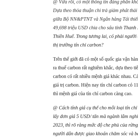
@
Vừa rồi, có một thông tin đáng phấn khởi
Dựa theo thỏa thuận chi trả giảm phát thả
giữa Bộ NN&PTNT và Ngân hàng Tái thiết v
49,698 triệu USD chia cho sáu tỉnh
Thanh 
Thiên Huế. Trong tương lai, có phải người 
thị trường tín chỉ carbon?
Trên thế giới đã có một số quốc gia vận hàn
ra thuế carbon rất nghiêm khắc, dựa theo tiêu
carbon có rất nhiều mệnh giá khác nhau. Cá
giá trị carbon. Hiện nay tín chỉ carbon có 
thì mệnh giá của tín chỉ carbon càng cao.
@
Cách tính giá cụ thể cho mỗi loại tín ch
lấy đơn giá 5 USD/ tấn mà ngành lâm nghiệ
2023, thì rõ ràng mức độ che phủ của rừn
người dân được giao khoán chăm sóc và bả