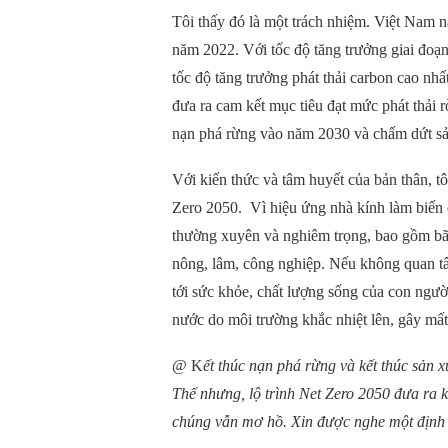
Tôi thấy đó là một trách nhiệm. Việt Nam n
năm 2022. Với tốc độ tăng trưởng giai đoạ
tốc độ tăng trưởng phát thải carbon cao nhấ
đưa ra cam kết mục tiêu đạt mức phát thải
nạn phá rừng vào năm 2030 và chấm dứt sả
Với kiến thức và tâm huyết của bản thân, t
Zero 2050.
Vì hiệu ứng nhà kính
làm biến 
thường xuyên và nghiêm trọng, bao gồm bão,
nông, lâm, công nghiệp. Nếu không quan tâ
tới sức khỏe, chất lượng sống của con người
nước
do môi trường khắc nhiệt lên, gây mất
@ K
ết thúc nạn phá rừng và kết thúc sản 
Thế nhưng, lộ trình Net Zero 2050 đưa ra 
chúng vẫn mơ hồ. Xin được nghe một định n