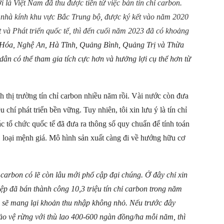
 là Việt Nam đã thu được tiền từ việc bán tín chỉ carbon.
i nhà kính khu vực Bắc Trung bộ, được ký kết vào năm
2020
à Phát triển quốc tế, thì đến cuối năm 2023 đã có khoảng
Hóa, Nghệ An, Hà Tĩnh, Quảng Bình, Quảng Trị và Thừa
dân có thể tham gia tích cực hơn và hưởng lợi cụ thể hơn từ
h thị trường tín chỉ carbon nhiều năm rồi. Vài nước còn đưa
 chí phát triển bền vững. Tuy nhiên, tôi xin lưu ý là tín chỉ
c tổ chức quốc tế đã đưa ra thông số quy chuẩn để tính toán
11 loại mệnh giá. Mô hình sản xuất càng đi về hướng hữu cơ
ỉ carbon có lẽ còn lâu mới phổ cập đại chúng. Ở đây chỉ xin
p đã bán thành công 10,3 triệu tín chỉ carbon trong năm
g sẽ mang lại khoản thu nhập không nhỏ. Nếu trước đây
o vệ rừng với thù lao 400-600 ngàn đồng/ha mỗi năm, thì