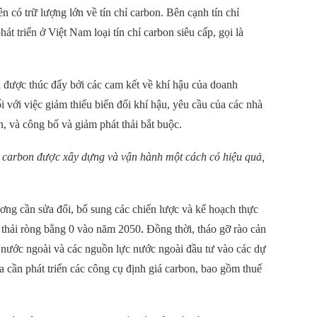
 có trữ lượng lớn về tín chỉ carbon. Bên cạnh tín chỉ
hát triển ở Việt Nam loại tín chỉ carbon siêu cấp, gọi là
on được thúc đẩy bởi
các cam kết về khí hậu của doanh
 với việc giảm thiểu biến đổi khí hậu
, yêu cầu của các
nhà
n
, và
công bố và giảm phát thải bắt buộc.
chỉ carbon được xây dựng và vận hành một cách có hiệu quả,
ương cần sửa đổi, bổ sung các chiến lược và kế hoạch thực
.
 thải ròng bằng 0 vào năm 2050
Đồng thời, tháo gỡ rào cản
 nước ngoài
và các nguồn lực nước ngoài đầu tư vào các dự
ta cần phát triển các công cụ định giá carbon, bao gồm thuế