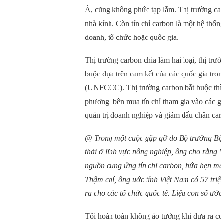
À, cũng không phức tạp lắm. Thị trường ca
nhà kính. Còn tín chỉ carbon là một hệ thốn
doanh, tổ chức hoặc quốc gia.
Thị trường carbon chia làm hai loại, thị tr
buộc dựa trên cam kết của các quốc gia tr
(UNFCCC). Thị trường carbon bắt buộc thì 
phương, bên mua tín chỉ tham gia vào các g
quản trị doanh nghiệp và giảm dấu chân ca
@
Trong một cuộc gặp gỡ do Bộ trưởng B
thải ở lĩnh vực nông nghiệp, ông cho rằng
nguồn cung ứng tín chỉ carbon, hứa hẹn mang
Thậm chí, ông uớc tính Việt Nam có 57 triệ
ra cho các tổ chức quốc tế. Liệu con số ướ
Tôi hoàn toàn không ảo tưởng khi đưa ra co