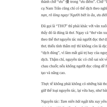
thành chữ “ưu”
優
trong “ưu điểm”. Chữ “
cụ Nam Trân cũng chỉ có thể dịch theo ngh
nạn, rõ lòng ngay/ Người biết lo âu, ưu đi
Đã gọi là “THƠ” thì phải khác với văn xuôi
thấy đó là đúng là thơ. Ngay cả “thơ văn x
theo thể thơ nguyên tác mà người đọc thơ 
thơ, thiếu tính thẩm mỹ thì không còn là d
“dịch đúng”, vì làm mất giá trị hay của ng
dịch. Thậm chí, nguyên tác có chỗ sai sót v
chau chuốt; nếu không người đọc cũng dễ hi
tạo và nâng cao.
Thực tế không phải không có những bài thơ
giữ thể loại nguyên tác, lại vừa hay, như bà
Nguyên tác:
Tam niên bất ngật tửu xuy yên