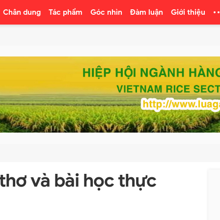
Chân dung
Tác phẩm
Góc nhìn
Đàm luận
Giới thiệu
thơ và bài học thực