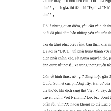
Có thể thấy, nếu như tiêu chí “Tín” của N
chương dịch giả, thì tiêu chí “Đạt” và “Nh
chương.
Đó là những quan điểm, yêu cầu về dịch thu
phải đã phải đảm bảo những yêu cầu trên thì
Tôi đã từng phát biểu rằng, bản thân khái
Đã gọi là “DỊCH” thì phải trung thành với 
dịch phải chính xác, sát nghĩa nguyên tác,
ánh được tứ thơ sâu xa trong thơ nguyên tác
Còn về hình thức, nên giữ đúng hoặc gần đ
Quốc, Sonnet của phương Tây, Hai-cư của 
thể thơ đó khi dịch sang thơ Việt. Vì vậy, 
truyền thống Việt Nam như Lục bát, Song th
phần rồi, vì nước ngoài không có thể Lục 