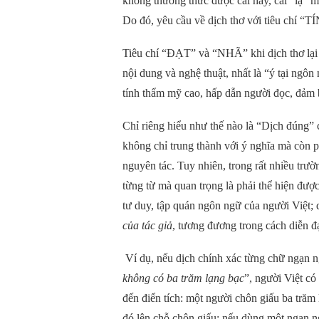
không thưởng thức được cái hay, cái “lạ” ma
Do đó, yêu cầu về dịch thơ với tiêu chí “TÍ
Tiêu chí “ĐẠT” và “NHÃ” khi dịch thơ lại 
nội dung và nghệ thuật, nhất là “ý tại ngôn
tính thẩm mỹ cao, hấp dẫn người đọc, đảm 
Chỉ riêng hiểu như thế nào là “Dịch đúng”
không chỉ trung thành với ý nghĩa mà còn p
nguyên tác. Tuy nhiên, trong rất nhiều trư
từng từ mà quan trọng là phải thể hiện được
tư duy, tập quán ngôn ngữ của người Việt; 
của tác giả
, tương đương trong cách diễn đạ
Ví dụ, nếu dịch chính xác từng chữ ngạn 
không có ba trăm lạng bạc
”, người Việt có
đến điển tích: một người chôn giấu ba trăm
đó lên chỗ chôn giấu; nếu dùng một ngạn 