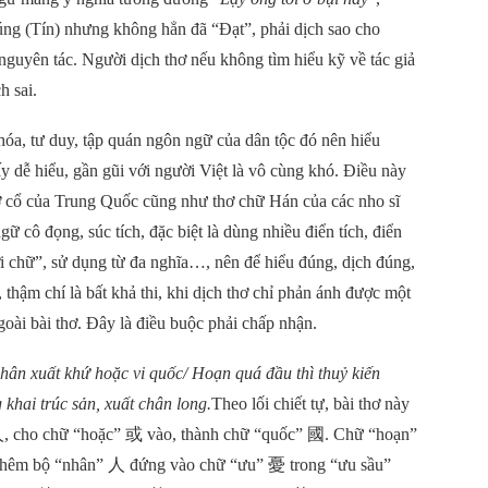
đúng (Tín) nhưng không hẳn đã “Đạt”, phải dịch sao cho
guyên tác. Người dịch thơ nếu không tìm hiểu kỹ về tác giả
h sai.
hóa, tư duy, tập quán ngôn ngữ của dân tộc đó nên hiểu
ấy dễ hiểu, gần gũi với người Việt là vô cùng khó. Điều này
ơ cổ của Trung Quốc cũng như thơ chữ Hán của các nho sĩ
ữ cô đọng, súc tích, đặc biệt là dùng nhiều điển tích, điển
hơi chữ”, sử dụng từ đa nghĩa…, nên để hiểu đúng, dịch đúng,
 thậm chí là bất khả thi, khi dịch thơ chỉ phản ánh được một
goài bài thơ. Đây là điều buộc phải chấp nhận.
hân xuất khứ hoặc vi quốc/ Hoạn quá đầu thì thuỷ kiến
khai trúc sản, xuất chân long.
Theo lối chiết tự, bài thơ này
人
, cho chữ “hoặc”
或
vào, thành chữ “quốc”
國
. Chữ “hoạn”
Thêm bộ “nhân”
人
đứng vào chữ “ưu”
憂
trong “ưu sầu”