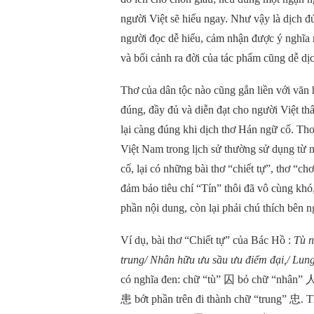
người Việt sẽ hiểu ngay. Như vậy là dịch 
người đọc dễ hiểu, cảm nhận được ý nghĩa n
và bối cảnh ra đời của tác phẩm cũng dễ dịc
Thơ của dân tộc nào cũng gắn liền với văn 
đúng, đầy đủ và diễn đạt cho người Việt th
lại càng đúng khi dịch thơ Hán ngữ cổ. Th
Việt Nam trong lịch sử thường sử dụng từ ng
cố, lại có những bài thơ “chiết tự”, thơ “c
đảm bảo tiêu chí “Tín” thôi đã vô cùng khó,
phần nội dung, còn lại phải chú thích bên n
Ví dụ, bài thơ “Chiết tự” của Bác Hồ :
Tù n
trung/ Nhân hữu ưu sầu ưu điểm đại,/ Lung 
có nghĩa đen: chữ “tù”
囚
bỏ chữ “nhân”
患
bớt phần trên đi thành chữ “trung”
忠
. 