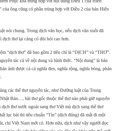
ghiêm Phục khá trùng hợp với nội dung Điều 1 của Hiến
ã” của ông cũng có phần trùng hợp với Điều 2 của bản Hiến
ật nói chung. Trong dịch văn học, nếu dịch văn xuôi đã
 dịch thơ lại càng có đòi hỏi cao hơn.
 niệm “dịch thơ” đã bao gồm 2 tiêu chí là “DỊCH” và “THƠ”.
nguyên tác cả về nội dung và hình thức. “Nội dung” là bản
 phản ánh được cả cả nghĩa đen, nghĩa rộng, nghĩa bóng, phản
.
úng các thể thơ nguyên tác, như Đường luật của Trung
Nhật Bản…, bài thơ gốc thuộc thể thơ nào phải giữ nguyên
đã dịch thơ nước ngoài sang thơ Việt mà dịch sang thể thơ
ất lục bát thì tiêu chuẩn “Tín” (dịch đúng) đã mất đi một
bát, chỉ Việt Nam mới có. Hơn nữa, dịch như vậy người đọc