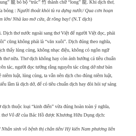
lung”
籠
bỏ bộ “trúc”
竹
thành chữ “long”
龍
. Khi dịch thơ,
ĩa bóng :
Người thoát khỏi tù ra dựng nước/ Qua cơn hoạn
ểm lớn/ Nhà lao mở cửa, ắt rồng bay!
(N.T dịch)
. Dịch thơ nước ngoài sang thơ Việt để người Việt đọc, phải
uôi” cũng không phải là “văn xuôi”. Dịch đúng theo nghĩa,
dịch thấy lủng củng, không nhạc điệu, không có ngôn ngữ
ịch thơ nữa. Thơ dịch không hay còn ảnh hưởng cả tiêu chuẩn
uyên tác, người đọc tưởng rằng nguyên tác cũng dở như bản
ề niêm luật, lủng củng, ta vẫn nên dịch cho đúng niêm luật,
ểu lầm là dịch dở, để có tiêu chuẩn dịch hay đòi hỏi sự sáng
 dịch thuộc loại “kinh điển” vừa đúng hoàn toàn ý nghĩa,
i thơ
Vô đề
của Bác Hồ được Khương Hữu Dụng dịch:
/ Nhân sinh vô bệnh thị chân tiên/ Hỷ kiến Nam phương liên