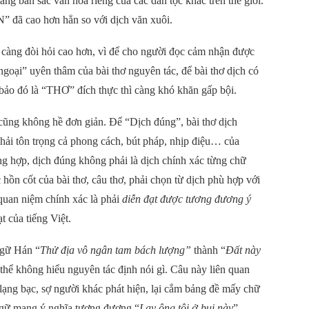
ng bản sắc văn hóa riêng của các dân tộc khác trên thế giới.
N” đã cao hơn hẳn so với dịch văn xuôi.
càng đòi hỏi cao hơn, vì để cho người đọc cảm nhận được
 ngoại” uyên thâm của bài thơ nguyên tác, để bài thơ dịch có
bảo đó là “THƠ” đích thực thì càng khó khăn gấp bội.
 cũng không hề đơn giản. Để “Dịch đúng”, bài thơ dịch
hải tôn trọng cả phong cách, bút pháp, nhịp điệu… của
ờng hợp, dịch đúng không phải là dịch chính xác từng chữ
 hồn cốt của bài thơ, câu thơ, phải chọn từ dịch phù hợp với
quan niệm chính xác là phải
diễn đạt được tương đương ý
t của tiếng Việt.
ngữ Hán “
Thử địa vô ngân tam bách lượng”
thành “
Đất này
 thể không hiểu nguyên tác định nói gì. Câu này liên quan
 lạng bạc, sợ người khác phát hiện, lại cắm bảng đề mấy chữ
ngữ mang ý nghĩa tương đương “
Lạy ông tôi ở bụi này
”,