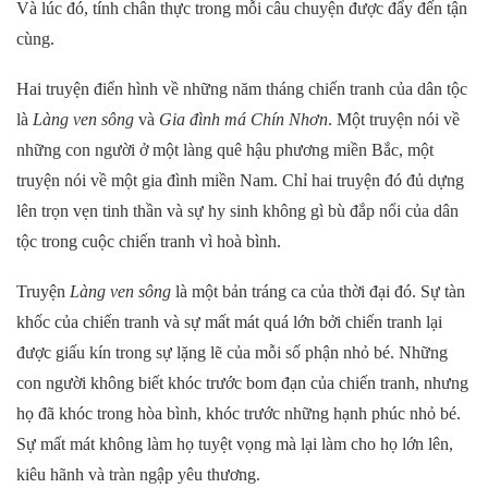
Và lúc đó, tính chân thực trong mỗi câu chuyện được đẩy đến tận
cùng.
Hai truyện điển hình về những năm tháng chiến tranh của dân tộc
là
Làng ven sông
và
Gia đình má Chín Nhơn
. Một truyện nói về
những con người ở một làng quê hậu phương miền Bắc, một
truyện nói về một gia đình miền Nam. Chỉ hai truyện đó đủ dựng
lên trọn vẹn tinh thần và sự hy sinh không gì bù đắp nổi của dân
tộc trong cuộc chiến tranh vì hoà bình.
Truyện
Làng ven sông
là một bản tráng ca của thời đại đó. Sự tàn
khốc của chiến tranh và sự mất mát quá lớn bởi chiến tranh lại
được giấu kín trong sự lặng lẽ của mỗi số phận nhỏ bé. Những
con người không biết khóc trước bom đạn của chiến tranh, nhưng
họ đã khóc trong hòa bình, khóc trước những hạnh phúc nhỏ bé.
Sự mất mát không làm họ tuyệt vọng mà lại làm cho họ lớn lên,
kiêu hãnh và tràn ngập yêu thương.