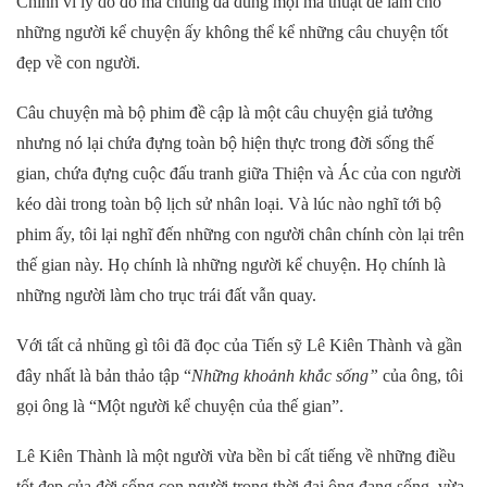
Chính vì lý do đó mà chúng đã dùng mọi ma thuật để làm cho
những người kể chuyện ấy không thể kể những câu chuyện tốt
đẹp về con người.
Câu chuyện mà bộ phim đề cập là một câu chuyện giả tưởng
nhưng nó lại chứa đựng toàn bộ hiện thực trong đời sống thế
gian, chứa đựng cuộc đấu tranh giữa Thiện và Ác của con người
kéo dài trong toàn bộ lịch sử nhân loại. Và lúc nào nghĩ tới bộ
phim ấy, tôi lại nghĩ đến những con người chân chính còn lại trên
thế gian này. Họ chính là những người kể chuyện. Họ chính là
những người làm cho trục trái đất vẫn quay.
Với tất cả nhũng gì tôi đã đọc của Tiến sỹ Lê Kiên Thành và gần
đây nhất là bản thảo tập “
Những khoảnh khắc sống”
của ông, tôi
gọi ông là “Một người kể chuyện của thế gian”.
Lê Kiên Thành là một người vừa bền bỉ cất tiếng về những điều
tốt đẹp của đời sống con người trong thời đại ông đang sống, vừa