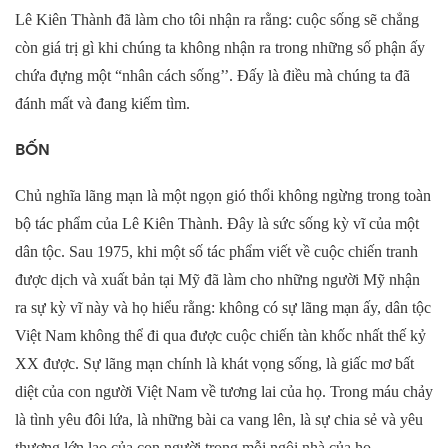
Lê Kiên Thành đã làm cho tôi nhận ra rằng: cuộc sống sẽ chẳng
còn giá trị gì khi chúng ta không nhận ra trong những số phận ấy
chứa đựng một “nhân cách sống’’. Đấy là điều mà chúng ta đã
đánh mất và đang kiếm tìm.
BỐN
Chủ nghĩa lãng mạn là một ngọn gió thổi không ngừng trong toàn
bộ tác phẩm của Lê Kiên Thành. Đây là sức sống kỳ vĩ của một
dân tộc. Sau 1975, khi một số tác phẩm viết về cuộc chiến tranh
được dịch và xuất bản tại Mỹ đã làm cho những người Mỹ nhận
ra sự kỳ vĩ này và họ hiểu rằng: không có sự lãng mạn ấy, dân tộc
Việt Nam không thể đi qua được cuộc chiến tàn khốc nhất thế kỷ
XX được. Sự lãng mạn chính là khát vọng sống, là giấc mơ bất
diệt của con người Việt Nam về tương lai của họ. Trong máu chảy
là tình yêu đôi lứa, là những bài ca vang lên, là sự chia sẻ và yêu
thương lớn lao của con người trong mỗi ngôi nhà của họ.