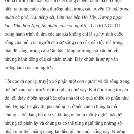
Đó là trước bom đạn và cái chết trong chiến tranh mà nó được
hiện ra trong cuộc sống thường nhật trong các truyện
Cô gái trong
quán cà phê, Hai tiếng sét, Bàn học bên Hồ Tây, Hương ngọc
lan, Tâm hồn Nga, Số phận một con người
... Giá trị NGƯỜI
trong hành trình đi tìm của tác giả không chỉ là sự hy sinh cuộc
sống của mỗi con người cho sự sống còn của dân tộc mà trong
thái độ sống, trong cả sự ân hận, lòng tự trọng, sự xấu hổ về
những hành động của cá nhân mình. Đấy chính là sự tự vấn
lương tâm của con người.
Tôi đọc đi đọc lại truyện
Số phận một con người
và tôi sống trong
bời bời cảm xúc trước một số phận như vậy. Khi đọc xong truyện
đó, tôi thấy ở bên ngoài bậc cửa nhà tôi có quá nhiều số phận như
thế. Họ ngày ngày đi qua chúng ta, ở bên cạnh chúng ta mà
chúng ta dễ dàng bỏ qua và không nhận ra một ý nghĩa nào từ
những số phận ấy và chúng ta có thể từng nghĩ rằng những số
phận như thế chẳng mang lại điều gì cho cuộc sống này. Nhưng