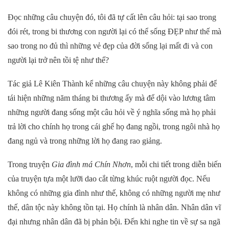
Đọc những câu chuyện đó, tôi đã tự cất lên câu hỏi: tại sao trong
đói rét, trong bi thương con người lại có thể sống ĐẸP như thế mà
sao trong no đủ thì những vẻ đẹp của đời sống lại mất đi và con
người lại trở nên tồi tệ như thế?
Tác giả Lê Kiên Thành kể những câu chuyện này không phải để
tái hiện những năm tháng bi thương ấy mà để dội vào lương tâm
những người đang sống một câu hỏi về ý nghĩa sống mà họ phải
trả lời cho chính họ trong cái ghế họ đang ngồi, trong ngôi nhà họ
đang ngủ và trong những lời họ đang rao giảng.
Trong truyện
Gia đình má Chín Nhơn
, mỗi chi tiết trong diễn biến
của truyện tựa một lưỡi dao cắt từng khúc ruột người đọc. Nếu
không có những gia đình như thế, không có những người mẹ như
thế, dân tộc này không tồn tại. Họ chính là nhân dân. Nhân dân vĩ
đại nhưng nhân dân đã bị phản bội. Đến khi nghe tin về sự sa ngã