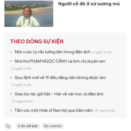
Người cố đô ở xứ sương mù
THEO DÒNG SỰ KIỆN
Một cuộc tự vấn lương tâm trong điện ảnh
6 ngày trước
Nhà thơ PHẠM NGỌC CẢNH và tình chị duyên em
6 ngày trước
Quy định mới về 19 điều đảng viên không được làm
9 ngày trước
Giao lưu tác giả Việt – Hàn về văn học và điện ảnh
12 ngày trước
Tầm vóc một nhân sĩ Nam bộ qua trăm năm
18 ngày trước
3 tin nổi bật
Bài vedette