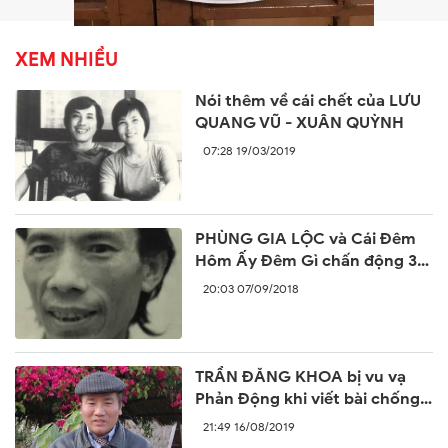
XEM NHIỀU
Nói thêm về cái chết của LƯU
QUANG VŨ - XUÂN QUỲNH
07:28 19/03/2019
PHÙNG GIA LỘC và Cái Đêm
Hôm Ấy Đêm Gì chấn động 30
năm trước
20:03 07/09/2018
TRẦN ĐĂNG KHOA bị vu vạ
Phản Động khi viết bài chống
lại sự ngang ngược của Trung
21:49 16/08/2019
Quốc