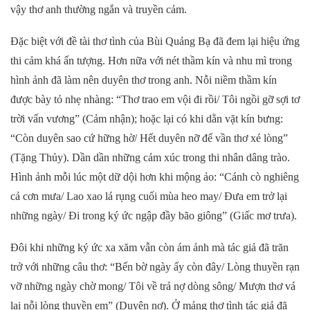
vậy thơ anh thường ngắn và truyền cảm.
Đặc biệt với đề tài thơ tình của Bùi Quảng Bạ đã đem lại hiệu ứng
thi cảm khá ấn tượng. Hơn nữa với nét thầm kín và nhu mì trong
hình ảnh đã làm nên duyên thơ trong anh. Nỗi niềm thầm kín
được bày tỏ nhẹ nhàng: “Thơ trao em vội đi rồi/ Tôi ngồi gỡ sợi tơ
trời vấn vương” (Cảm nhận); hoặc lại có khi dằn vặt kín bưng:
“Còn duyên sao cứ hững hờ/ Hết duyên nỡ để vần thơ xé lòng”
(Tặng Thủy). Dần dần những cảm xúc trong thi nhân dâng trào.
Hình ảnh mỗi lúc một dữ dội hơn khi mộng ảo: “Cánh cò nghiêng
cả cơn mưa/ Lao xao lá rụng cuối mùa heo may/ Đưa em trở lại
những ngày/ Đi trong ký ức ngập đầy bão giông” (Giấc mơ trưa).
Đôi khi những ký ức xa xăm vẫn còn ám ảnh mà tác giả đã trăn
trở với những câu thơ: “Bến bờ ngày ấy còn đây/ Lòng thuyền rạn
vỡ những ngày chờ mong/ Tôi về trả nợ dòng sông/ Mượn thơ vá
lại nỗi lòng thuyền em” (Duyên nợ). Ở mảng thơ tình tác giả đã