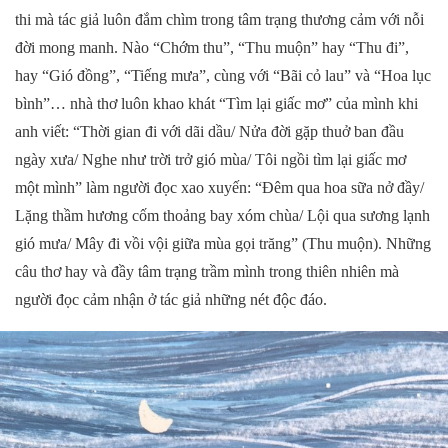
thi mà tác giả luôn đắm chìm trong tâm trạng thương cảm với nỗi
đời mong manh. Nào “Chớm thu”, “Thu muộn” hay “Thu đi”,
hay “Gió đồng”, “Tiếng mưa”, cùng với “Bãi cỏ lau” và “Hoa lục
bình”… nhà thơ luôn khao khát “Tìm lại giấc mơ” của mình khi
anh viết: “Thời gian đi với dãi dầu/ Nửa đời gặp thuở ban đầu
ngày xưa/ Nghe như trời trở gió mùa/ Tôi ngồi tìm lại giấc mơ
một mình” làm người đọc xao xuyến: “Đêm qua hoa sữa nở đầy/
Lặng thầm hương cốm thoảng bay xóm chùa/ Lội qua sương lạnh
gió mưa/ Mây đi vồi vội giữa mùa gọi trăng” (Thu muộn). Những
câu thơ hay và đầy tâm trạng trầm mình trong thiên nhiên mà
người đọc cảm nhận ở tác giả những nét độc đáo.