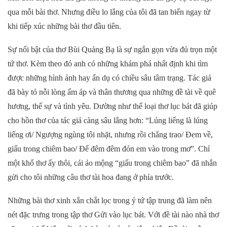
qua mỗi bài thơ. Nhưng điều lo lắng của tôi đã tan biến ngay từ
khi tiếp xúc những bài thơ đầu tiên.
Sự nổi bật của thơ Bùi Quảng Bạ là sự ngắn gọn vừa đủ trọn một
tứ thơ. Kèm theo đó anh có những khám phá nhất định khi tìm
được những hình ảnh hay ẩn dụ có chiều sâu tâm trạng. Tác giả
đã bày tỏ nỗi lòng ấm áp và thân thương qua những đề tài về quê
hương, thế sự và tình yêu. Dường như thể loại thơ lục bát đã giúp
cho hồn thơ của tác giả càng sâu lắng hơn: “Lúng liếng là lúng
liếng ơi/ Ngượng ngùng tôi nhặt, nhưng rồi chẳng trao/ Đem về,
giấu trong chiêm bao/ Để đêm đêm đón em vào trong mơ”. Chỉ
một khổ thơ ấy thôi, cái ảo mộng “giấu trong chiêm bao” đã nhắn
gửi cho tôi những câu thơ tài hoa đang ở phía trước.
Những bài thơ xinh xắn chắt lọc trong ý tứ tập trung đã làm nên
nét đặc trưng trong tập thơ Gửi vào lục bát. Với đề tài nào nhà thơ