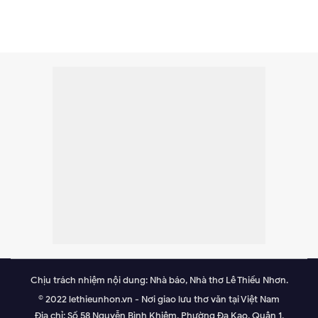
Chịu trách nhiệm nội dung: Nhà báo, Nhà thơ Lê Thiếu Nhơn.
© 2022 lethieunhon.vn - Nơi giao lưu thơ văn tại Việt Nam
Địa chỉ: Số 58 Nguyễn Bình Khiêm, Phường Đa Kao, Quận 1,