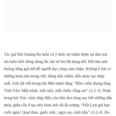
Tác giả Bùi Quảng Bạ luôn có ý thức né tránh được sự dàn trải
mà luôn biết dừng đúng lúc khi tứ thơ đã đọng kết. Đôi khi anh
buông lửng gợi mở để người đọc cùng cảm nhận. Không ít bài có
những khai phá trong việc dùng dấu chấm, dấu phảy tạo nhịp
mới. Anh đã viết trong bài Một mình rằng: “Bồn chồn thung lũng
Tình Yêu/ Một mình, một nửa, một chiều vắng em” (2-2-3). Hoặc
trong bài Trúc xinh nhịp điệu của hồn thơ cũng say bởi những dấu
phảy giữa câu 8 tạo nên hình ảnh rất ấn tượng: “Hội Lim giã bạn
cuối ngày/ Quai thao, guốc mộc, ngọt say cánh trầu” (2-2-4). Do