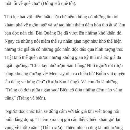
một lối về quê cha” (Đông Hồ quê tôi).
Thơ lục bát với niêm luật chặt chẽ nếu không có những tìm tòi
khám phá về ngôn ngữ và sự tạo hình thấm đẫm hồn thơ ắt sẽ làm
bạn đọc nản chí. Bùi Quảng Bạ đã vượt lên những khó khăn đó.
Ngay cả những nỗi niềm thế sự nhân gian ngỡ như khó thể hiện
nhưng tác giả đã có những góc nhìn độc đáo qua hình tượng thơ.
Thật khó thể quên được những không gian kỳ thú mà tác giả đã
ngất ngưởng: “Chia tay nhớ rượu San Lùng/ Nhớ người rót rượu
bâng khuâng đường về/ Men say níu cả chiều hè/ Buồn vui quyện
lẫn tiếng ve lưng đèo” (Rượu San Lùng). Và còn đó là những
“Trăng cô đơn giữa ngàn sao/ Biển cô đơn những đêm nào vắng
trăng” (Trăng và biển).
Người đọc chắc hẳn sẽ đồng cảm với tác giả khi viết trong nỗi
buồn lắng đọng: “Thềm xưa chị gói câu thề/ Chiếc khăn gửi lại
vụng về tuổi xuân” (Thềm xưa). Thiên nhiên cũng là một trường