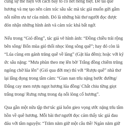
cũng sự thể hiện với cách bày tỏ có nét riêng biệt. Đề tài quê
hương và mẹ tạo nên cảm xúc sâu sắc mà tác giả muốn gửi gắm
nỗi niềm ưu tư của mình. Đó là những bài thơ người đọc được
đón nhận những hình ảnh và cảm xúc khá bất ngờ.
Nếu trong
“
Gió đồng
”,
tác giả vẽ hình ảnh: “Đồng chiều trải rộng
bên sông/ Bốn mùa gió thổi nhọc lòng sông quê”; hay đó còn là
“Lúa cùng em gánh trăng quê về làng” (Gặt lúa đêm); hoặc với ký
ức sâu nặng: “Mưa phùn theo mẹ lên bờ/ Trắng đồng chiêm trũng
ngóng chờ lúa lên” (Gió qua đời mẹ)
t
hì với “Rượu quê” nhà thơ
lại lắng đọng trong tâm cảm: “Gian nan trĩu nặng bước đường/
Đắng cay men rượu ngọt hương lúa đồng/ Chắt chiu từng giọt
trắng trong/ Rưng rưng trong dạ nỗi lòng cố hương”.
Qua gần một nửa tập thơ tác giả luôn gieo vọng ước nặng trĩu tâm
hồn về quê hương. Mỗi bài thơ người đọc cảm thấy tác giả đau
đáu với tâm nguyện: “Trăm năm giữ một câu thề/ Ngàn năm giữ