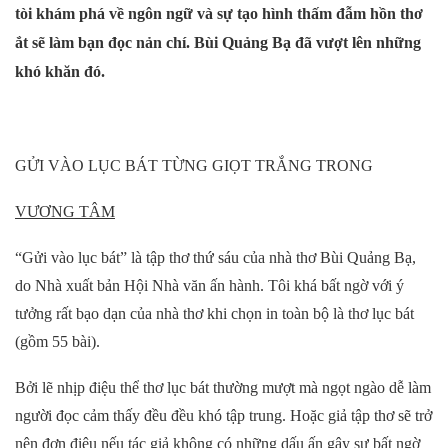
tòi khám phá về ngôn ngữ và sự tạo hình thấm đẫm hồn thơ
ắt sẽ làm bạn đọc nản chí. Bùi Quảng Bạ đã vượt lên những
khó khăn đó.
GỬI VÀO LỤC BÁT
TỪNG GIỌT TRẮNG TRONG
VƯƠNG TÂM
“
Gửi vào lục bát
”
là tập thơ thứ sáu của nhà thơ Bùi Quảng Bạ
,
do Nhà xuất bản Hội Nhà văn ấn hành
. Tôi khá bất ngờ với ý
tưởng rất bạo dạn của nhà thơ khi chọn in toàn bộ là thơ lục bát
(gồm 55 bài).
Bởi lẽ nhịp điệu thể thơ lục bát thường mượt mà ngọt ngào dễ làm
người đọc cảm thấy đều đều khó tập trung. Hoặc giả tập thơ sẽ trở
nên đơn điệu nếu tác giả không có những dấu ấn gây sự bất ngờ