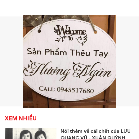
XEM NHIỀU
Nói thêm về cái chết của LƯU
QUANG VŨ - XUÂN QUỲNH