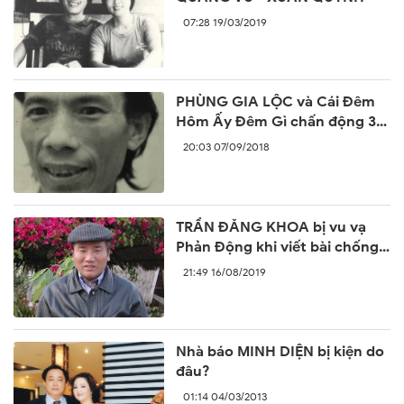
07:28 19/03/2019
PHÙNG GIA LỘC và Cái Đêm
Hôm Ấy Đêm Gì chấn động 30
năm trước
20:03 07/09/2018
TRẦN ĐĂNG KHOA bị vu vạ
Phản Động khi viết bài chống
lại sự ngang ngược của Trung
21:49 16/08/2019
Quốc
Nhà báo MINH DIỆN bị kiện do
đâu?
01:14 04/03/2013