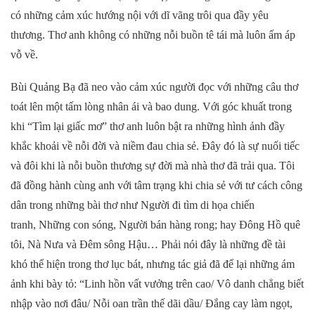
có những cảm xúc hướng nội với dĩ vãng trôi qua đầy yêu
thương. Thơ anh không có những nỗi buồn tê tái mà luôn ấm áp
vỗ về.
Bùi Quảng Bạ đã neo vào cảm xúc người đọc với những câu thơ
toát lên một tấm lòng nhân ái và bao dung. Với góc khuất trong
khi “Tìm lại giấc mơ” thơ anh luôn bật ra những hình ảnh đầy
khắc khoải về nỗi đời và niềm đau chia sẻ. Đây đó là sự nuối tiếc
và đôi khi là nỗi buồn thương sự đời mà nhà thơ đã trải qua. Tôi
đã đồng hành cùng anh với tâm trạng khi chia sẻ với tư cách công
dân trong những bài thơ như Người đi tìm di họa chiến
tranh, Những con sóng, Người bán hàng rong; hay Đông Hồ quê
tôi, Nà Nưa và Đêm sông Hậu… Phải nói đây là những đề tài
khó thể hiện trong thơ lục bát, nhưng tác giả đã để lại những ám
ảnh khi bày tỏ: “Linh hồn vất vưởng trên cao/ Vô danh chẳng biết
nhập vào nơi đâu/ Nỗi oan trần thế dãi dầu/ Đắng cay làm ngọt,