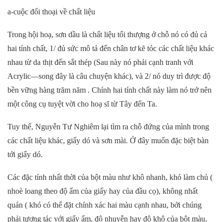
a-cuộc đối thoại về chất liệu
Trong hội hoạ, sơn dầu là chất liệu tối thượng ở chỗ nó có đủ cả
hai tính chất, 1/ đủ sức mô tả đến chân tơ kẽ tóc các chất liệu khác
nhau từ da thịt đến sắt thép (Sau này nó phải cạnh tranh với
Acrylic—song đây là câu chuyện khác), và 2/ nó duy trì được độ
bền vững hàng trăm năm . Chính hai tính chất này làm nó trở nên
một công cụ tuyệt vời cho hoạ sĩ từ Tây đến Ta.
Tuy thế, Nguyễn Tư Nghiêm lại tìm ra chỗ đứng của mình trong
các chất liệu khác, giấy dó và sơn mài. Ở đây muốn đặc biệt bàn
tới giấy dó.
Các đặc tính nhất thời của bột màu như khô nhanh, khó làm chủ (
nhoè loang theo độ ẩm của giấy hay của đầu cọ), không nhất
quán ( khó có thể đặt chính xác hai màu cạnh nhau, bởi chúng
phải tương tác với giấy ẩm, độ nhuyễn hay độ khô của bột màu,