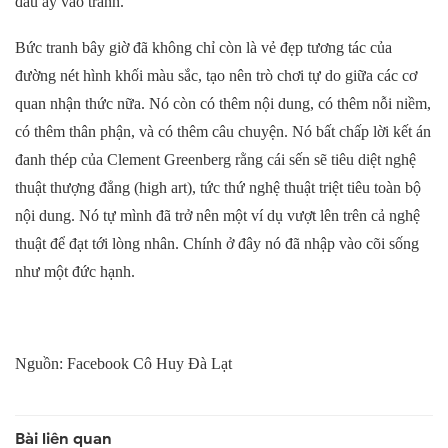
đau ấy vào tranh.
Bức tranh bây giờ đã không chỉ còn là vẻ đẹp tương tác của
đường nét hình khối màu sắc, tạo nên trò chơi tự do giữa các cơ
quan nhận thức nữa. Nó còn có thêm nội dung, có thêm nỗi niềm,
có thêm thân phận, và có thêm câu chuyện. Nó bất chấp lời kết án
đanh thép của Clement Greenberg rằng cái sến sẽ tiêu diệt nghệ
thuật thượng đẳng (high art), tức thứ nghệ thuật triệt tiêu toàn bộ
nội dung. Nó tự mình đã trở nên một ví dụ vượt lên trên cả nghệ
thuật để đạt tới lòng nhân. Chính ở đây nó đã nhập vào cõi sống
như một đức hạnh
.
Nguồn: Facebook Cô Huy Đà Lạt