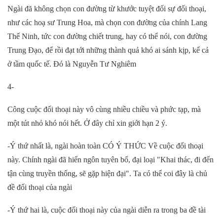
Ngài đă không chọn con đường từ khước tuyệt đối sự đối thoại,
như các hoạ sư Trung Hoa, mà chọn con đường của chính Lang
Thế Ninh, tức con đường chiết trung, hay có thể nói, con đường
Trung Đạo, để rồi đạt tới những thành quả khó ai sánh kịp, kể cả
ở tầm quốc tế. Đó là Nguyễn Tư Nghiêm
4-
C
ông cuộc đối thoại này vô cùng nhiều chiều và phức tạp, mà
một tút nhỏ khó nói hết. Ở đây chỉ xin giới hạn 2 ý.
-Ý thứ nhất là, ngài hoàn toàn CÓ Ý THỨC Về cuộc đối thoại
này. Chính ngài đã hiển ngôn tuyên bố, đại loại "Khai thác, đi đến
tận cùng truyền thống, sẽ gặp hiện đại". Ta có thể coi đây là chủ
đề đối thoại của ngài
-Ý thứ hai là, cuộc đối thoại này của ngài diễn ra trong ba đề tài