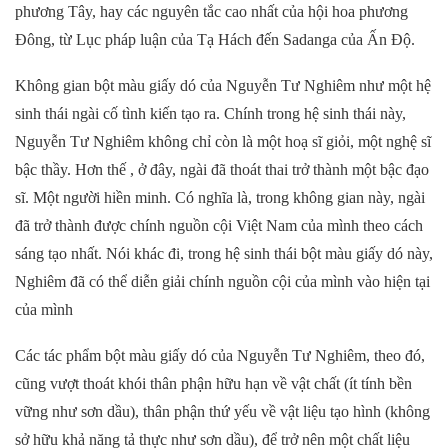
phương Tây, hay các nguyên tắc cao nhất của hội hoa phương
Đông, từ Lục pháp luận của Tạ Hách đến Sadanga của Ấn Độ.
Không gian bột màu giấy dó của Nguyễn Tư Nghiêm như một hệ
sinh thái ngài cố tình kiến tạo ra. Chính trong hệ sinh thái này,
Nguyễn Tư Nghiêm không chỉ còn là một hoạ sĩ giỏi, một nghệ sĩ
bậc thầy. Hơn thế , ở đây, ngài đã thoát thai trở thành một bậc đạo
sĩ. Một người hiền minh. Có nghĩa là, trong không gian này, ngài
đã trở thành được chính nguồn cội Việt Nam của mình theo cách
sáng tạo nhất. Nói khác đi, trong hệ sinh thái bột màu giấy dó này,
Nghiêm đã có thể diễn giải chính nguồn cội của mình vào hiện tại
của mình
Các tác phẩm bột màu giấy dó của Nguyễn Tư Nghiêm, theo đó,
cũng vượt thoát khói thân phận hữu hạn về vật chất (ít tính bền
vững như sơn dầu), thân phận thứ yếu về vật liệu tạo hình (không
sở hữu khả năng tả thực như sơn dầu), để trở nên một chất liệu