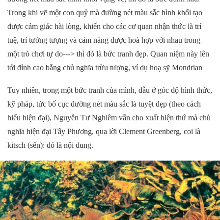
Trong khi vẽ một con quỷ mà đường nét màu sắc hình khối tạo
được cảm giác hài lòng, khiến cho các cơ quan nhận thức là trí
tuệ, trí tưởng tượng và cảm năng được hoà hợp với nhau trong
một trò chơi tự do---> thì đó là bức tranh đẹp. Quan niệm này lên
tới đỉnh cao bằng chủ nghĩa trừu tượng
, v
í dụ hoạ sỹ Mondrian
Tuy nhiên, trong một bức tranh của mình, dẫu ở góc độ hình thức,
kỹ pháp, tức bố cục đường nét màu sắc là tuyệt đẹp (theo cách
hiểu hiện đại), Nguyễn Tư Nghiêm vẫn cho xuất hiện thứ mà chủ
nghĩa hiện đại Tây Phương, qua lời Clement Greenberg, coi là
kitsch (sến): đó là nội dung.