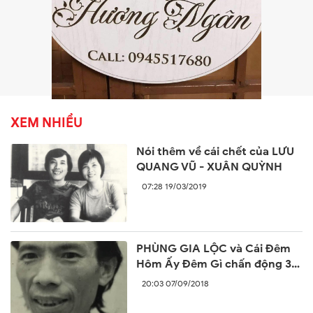
XEM NHIỀU
Nói thêm về cái chết của LƯU
QUANG VŨ - XUÂN QUỲNH
07:28 19/03/2019
PHÙNG GIA LỘC và Cái Đêm
Hôm Ấy Đêm Gì chấn động 30
năm trước
20:03 07/09/2018