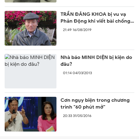
TRẦN ĐĂNG KHOA bị vu vạ
Phản Động khi viết bài chống
lại sự ngang ngược của Trung
21:49 16/08/2019
Quốc
Nhà báo MINH DIỆN bị kiện do
đâu?
01:14 04/03/2013
Cơn ngụy biện trong chương
trình "60 phút mở"
20:33 31/05/2016