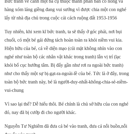
Bức tranh vẽ cảnh một bà cụ thuộc thành phần bần cố nông và
hàng xóm láng giềng đang vui sướng vì được chia một con nghé
lấy từ nhà địa chủ trong cuộc cải cách ruộng đất 1953-1956
Tuy nhiên, khi xem kĩ bức tranh, ta sẽ thấy ở góc phải, nơi bụi
chuối, có một bé gái đứng tách hoàn toàn ra khỏi niềm vui kia.
Hiện hữu của bé, cả về diện mạo (cúi mặt không nhỉn vào con
nghé như toàn bộ các nhân vật khác trong tranh) lẫn vị trí (lạc
khỏi bố cục hướng tâm. Bị đẩy gần như rơi ra ngoài bức tranh)
như cho thấy một sự bị-gạt-ra-ngoài-lề của bé. Tức là ở đây, trong
toàn bộ bức tranh này, bé là người-duy-nhất-không-chia-sẻ-niềm-
vui-chung
Vì sao lại thế? Dễ hiểu thôi. Bé chính là chủ sở hữu của con nghé
đó, nay đã bị cướp đi cho người khác.
Nguyễn Tư Nghiêm đã đưa cả bé vào tranh, đưa cả nỗi buồn,nỗi