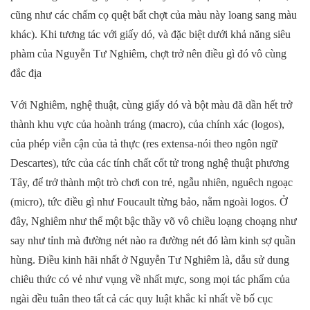
cũng như các chấm cọ quệt bất chợt của màu này loang sang màu
khác)
. K
hi tương tác với giấy dó, và đặc biệt dưới khả năng siêu
phàm của Nguyễn Tư Nghiêm, chợt trở nên điều gì đó vô cùng
đắc địa
Với Nghiêm, nghệ thuật, cùng giấy dó và bột màu đã dần hết trở
thành khu vực của hoành tráng (macro), của chính xác (logos),
của phép viễn cận của tả thực (res extensa-nói theo ngôn ngữ
Descartes), tức của các tính chất cốt tử trong nghệ thuật phương
Tây, để trở thành một trò chơi con trẻ, ngẫu nhiên, nguêch ngoạc
(micro), tức điều gì như Foucault từng bảo, nằm ngoài logos. Ở
đây, Nghiêm như thể một bậc thầy võ vô chiều loạng choạng như
say như tỉnh mà đường nét nào ra đường nét đó làm kinh sợ quần
hùng. Điều kinh hãi nhất ở Nguyễn Tư Nghiêm là, dẫu sử dung
chiêu thức có vẻ như vụng về nhất mực, song
mọi tác phẩm của
ngài đều tuân theo tất cả các quy luật khắc kỉ nhất về bố cục