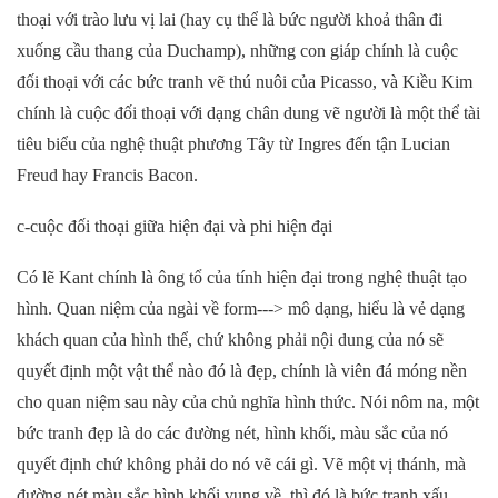
thoại với trào lưu vị lai (hay cụ thể là bức người khoả thân đi
xuống cầu thang của Duchamp), những con giáp chính là cuộc
đối thoại với các bức tranh vẽ thú nuôi của Picasso, và Kiều Kim
chính là cuộc đối thoại với dạng chân dung vẽ người là một thể tài
tiêu biểu của nghệ thuật phương Tây từ Ingres đến tận Lucian
Freud hay Francis Bacon.
c-cuộc đối thoại giữa hiện đại và phi hiện đại
Có lẽ Kant chính là ông tổ của tính hiện đại trong nghệ thuật tạo
hình. Quan niệm của ngài về form---> mô dạng, hiểu là vẻ dạng
khách quan của hình thể, chứ không phải nội dung của nó sẽ
quyết định một vật thể nào đó là đẹp, chính là viên đá móng nền
cho quan niệm sau này của chủ nghĩa hình thức. Nói nôm na, một
bức tranh đẹp là do các đường nét, hình khối, màu sắc của nó
quyết định chứ không phải do nó vẽ cái gì. Vẽ một vị thánh, mà
đường nét màu sắc hình khối vụng về, thì đó là bức tranh xấu.