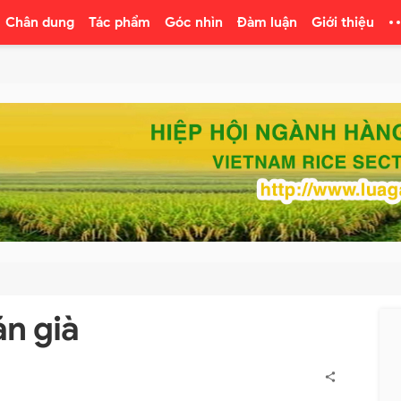
Chân dung
Tác phẩm
Góc nhìn
Đàm luận
Giới thiệu
ăn già