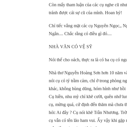
Còn mấy tham luận của các cụ nghe cũ như 
tránh được cái sự cũ của mình. Hoan hỷ!
Chỉ tiếc vắng mặt các cụ Nguyên Ngọc,,
Ngân.... Chắc rằng có điều gì đó....
NHÀ VĂN CÓ VỆ SỸ
Nói thế cho oách, thực ra là có ba cụ có ngư
Nhà thơ Nguyễn Hoàng Sơn hơn 10 năm vắn
nói cụ có tý trầm cảm, chỉ ở trong phòng n
khác, không hùng dũng, hóm hỉnh như hồi ở
Cụ hiền, nhu mỳ chỉ khẽ cười, quên nhớ lu
cụ, mừng quá, cứ định đến thăm mà chưa thể
hỏi: Ai đây ? Cụ nói khẽ Trần Nhương. Trời 
cụ vẫn có tên lão ham vui. Ấy vậy khi gặp 