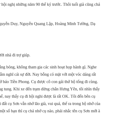
hội nghị những năm 90 thế kỷ trước. Thôi tuổi già cũng chả
 Nguyễn Duy, Nguyễn Quang Lập, Hoàng Minh Tường, Dạ
ời nhà đi trợ giúp.
g bóng, không tham gia các sinh hoạt họp hành gì. Nghe
gẫm nghĩ cái sự đời. Nay bỗng có mặt với một vóc dáng rất
 báo Tiền Phong. Cụ được cô con gái thứ hộ tống đi cùng.
ng tung. Khi xe đến trạm dừng chân Hưng Yên, tôi nhìn thấy
, nay thấy cụ đi hội nghi được là rất OK. Tôi đến bên cụ
đất cụ Sơn vẫn nhớ lão già, vui quá, thế ra trong bộ nhớ của
một số bạn thì cụ chả nhớ cụ nào, phải nhắc tên cụ Sơn mới à