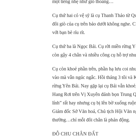
một tiếng nhẹ như gió thoảng…
Cụ thứ hai có vệ sỹ là cụ Thanh Thảo từ Qu
đôi giò của cụ trên bảo dưới không nghe. 
với bạn bè ríu rít.
Cụ thứ ba là Ngọc Bái. Cụ rời miền rừng Y
còn gậy 4 chân và nhiều công cụ hỗ trợ như
Cụ còn khoẻ phần trên, phần hạ lưu coi như
vào mà vẫn ngúc ngắc. Hồi tháng 3 tôi và
rừng Yên Bái. Nay gặp lại cụ Bái vẫn khoẻ, 
Hang Rơi trên Vị Xuyên đánh bọn Trung Quố
lính” rất hay nhưng cụ bị lên bờ xuống ruộ
Giám đốc Sở Văn hoá, Chủ tịch Hội Văn 
thường…chỉ mỗi đôi chân là phản động.
ĐỖ CHU CHÂN ĐẤT