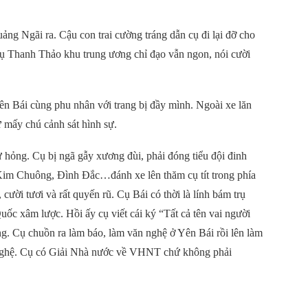
ảng Ngãi ra. Cậu con trai cường tráng dẫn cụ đi lại đỡ cho
Cụ Thanh Thảo khu trung ương chỉ đạo vẫn ngon, nói cười
ên Bái cùng phu nhân với trang bị đầy mình. Ngoài xe lăn
 mấy chú cảnh sát hình sự.
 hỏng. Cụ bị ngã gẫy xương đùi, phải đóng tiểu đội đinh
 Kim Chuông, Đình Đắc…đánh xe lên thăm cụ tít trong phía
cười tươi và rất quyến rũ. Cụ Bái có thời là lính bám trụ
c xâm lược. Hồi ấy cụ viết cái ký “Tất cả tên vai người
ng. Cụ chuồn ra làm báo, làm văn nghệ ở Yên Bái rồi lên làm
nghệ. Cụ có Giải Nhà nước về VHNT chứ không phải