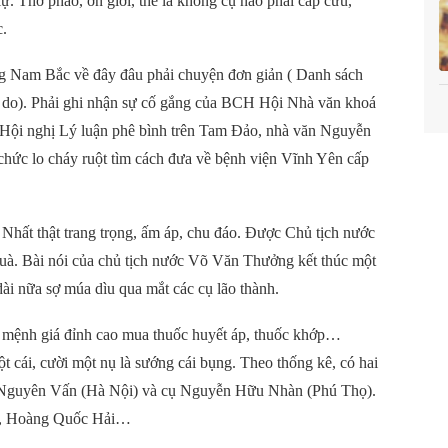
ự. Thở phào, ơn giời, thế là không cụ nào phải cấp cứu,
c.
ng Nam Bắc về đây đâu phải chuyện đơn giản ( Danh sách
ý do). Phải ghi nhận sự cố gắng của BCH Hội Nhà văn khoá
Hội nghị Lý luận phê bình trên Tam Đảo, nhà văn Nguyễn
hức lo cháy ruột tìm cách đưa về bệnh viện Vĩnh Yên cấp
ứ Nhất thật trang trọng, ấm áp, chu đáo. Được Chủ tịch nước
uà. Bài nói của chủ tịch nước Võ Văn Thưởng kết thúc một
ài nữa sợ múa dìu qua mắt các cụ lão thành.
tờ mệnh giá đỉnh cao mua thuốc huyết áp, thuốc khớp…
t cái, cười một nụ là sướng cái bụng. Theo thống kê, có hai
ần Nguyên Vấn (Hà Nội) và cụ Nguyễn Hữu Nhàn (Phú Thọ).
Lê, Hoàng Quốc Hải…