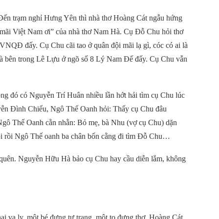
 Đến trạm nghỉ Hưng Yên thì nhà thơ Hoàng Cát ngẫu hứng
 mãi Việt Nam ơi” của nhà thơ Nam Hà. Cụ Đỗ Chu hỏi thơ
VNQĐ đấy. Cụ Chu cãi tao ở quân đội mãi lạ gì, cóc có ai là
à bên trong Lê Lựu ở ngõ số 8 Lý Nam Đế đấy. Cụ Chu vẫn
ong đó có Nguyễn Trí Huân nhiều lần hớt hải tìm cụ Chu lúc
guyễn Đình Chiểu, Ngô Thế Oanh hỏi: Thấy cụ Chu đâu
 Ngô Thế Oanh cằn nhằn: Bỏ mẹ, bà Nhu (vợ cụ Chu) dặn
Nói rồi Ngô Thế oanh ba chân bốn cằng đi tìm Đỗ Chu…
khi quên. Nguyễn Hữu Hà bảo cụ Chu hay cầu diễn lắm, không
i va ly, một bé đựng tư trang, một to đựng thơ. Hoàng Cát