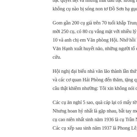
bạc quyết liệt và những mái đầu bạc lưỡng l
không cụ nào bị sóng non tơ Đồ Sơn hạ gụ
Gom gần 200 cụ già trên 70 tuổi khắp Tru
mời 250 cụ, có 80 cụ vắng mặt với nhiều l
10 và anh chị em Văn phòng Hội. Nhớ hồi 
Văn Hạnh xuất huyết não, những người tổ c
cứu.
Hội nghị đại biểu nhà văn lão thành lần th
và các cơ quan Hải Phòng đến thăm, tặng q
câu thật khiêm nhường: Tôi xin không nói d
Các cụ ăn nghỉ 5 sao, quà cáp lại có mấy 
Nhưng hoan hỷ nhất là gặp nhau, bắt tay mộ
cụ cao niên nhất sinh năm 1936 là cụ Tr
Các cụ xếp sau sinh năm 1937 là Phong 