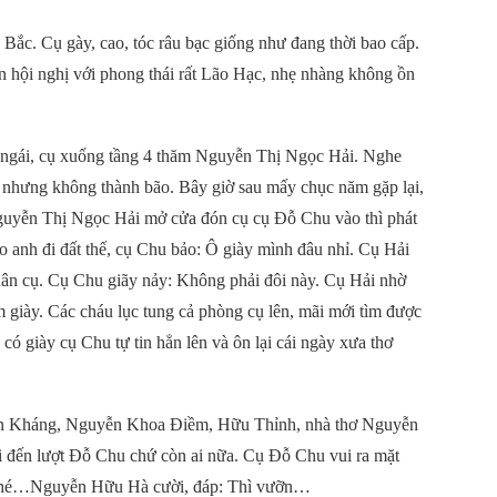
ắc. Cụ gày, cao, tóc râu bạc giống như đang thời bao cấp.
n hội nghị với phong thái rất Lão Hạc, nhẹ nhàng không ồn
a ngái, cụ xuống tầng 4 thăm Nguyễn Thị Ngọc Hải. Nghe
ió nhưng không thành bão. Bây giờ sau mấy chục năm gặp lại,
Nguyễn Thị Ngọc Hải mở cửa đón cụ cụ Đỗ Chu vào thì phát
ao anh đi đất thế, cụ Chu bảo: Ô giày mình đâu nhỉ. Cụ Hải
chân cụ. Cụ Chu giãy nảy: Không phải đôi này. Cụ Hải nhờ
giày. Các cháu lục tung cả phòng cụ lên, mãi mới tìm được
có giày cụ Chu tự tin hẳn lên và ôn lại cái ngày xưa thơ
ăn Kháng, Nguyễn Khoa Điềm, Hữu Thỉnh, nhà thơ Nguyễn
 đến lượt Đỗ Chu chứ còn ai nữa. Cụ Đỗ Chu vui ra mặt
o nhé…Nguyễn Hữu Hà cười, đáp: Thì vưỡn…