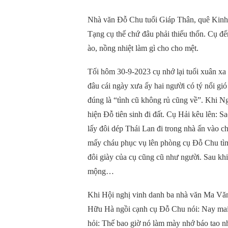
Nhà văn Đỗ Chu tuổi Giáp Thân, quê Kinh B
Tạng cụ thế chứ đâu phải thiếu thốn. Cụ đế
ào, nồng nhiệt làm gì cho cho mệt.
Tối hôm 30-9-2023 cụ nhớ lại tuổi xuân x
đâu cái ngày xưa ấy hai người có tý nổi g
đúng là “tình cũ không rủ cũng về”. Khi 
hiện Đỗ tiên sinh đi đất. Cụ Hải kêu lên: S
lấy đôi dép Thái Lan đi trong nhà ấn vào 
mấy cháu phục vụ lên phòng cụ Đỗ Chu tìm 
đôi giày của cụ cũng cũ như người. Sau khi 
mộng…
Khi Hội nghị vinh danh ba nhà văn Ma V
Hữu Hà ngồi cạnh cụ Đỗ Chu nói: Nay mai
hỏi: Thế bao giờ nó làm mày nhớ báo ta