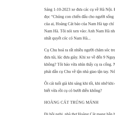
Sáng 1-10-2023 xe đưa các cụ về Hà Nội.
đọc “Chúng con chiến đấu cho người sống
của ai, Hoàng Cát bảo của Nam Hà tạp chí 
Nam Hà. Tôi nói xen vào: Anh Nam Hà nh
nhất quyết cóc có Nam Hà...
Cụ Chu hoá ra rất nhiều người chăm sóc tr
đưa túi, lúc đưa giày. Khi xe về đến 9 N
không? Tôi bảo vừa nhìn thấy cụ ra cổng.
phải dẫn cụ Chu về tận nhà giao tận tay. 
Ôi cái tuổi già khi sáng khi tối, khi nhớ 
biết vừa rồi cụ có bưởi diễn không?
HOÀNG CÁT TRÚNG MÁNH
Đi hội nghị, nhà thơ Hoàng Cát mang hẳn ha