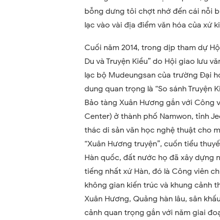
bỗng dưng tôi chợt nhớ đến cái nỗi b
lạc vào vài địa điểm văn hóa của xứ k
Cuối năm 2014, trong dịp tham dự Hộ
Du và Truyện Kiều” do Hội giao lưu vă
lạc bộ Mudeungsan của trường Đại h
dung quan trọng là “So sánh Truyện K
Bảo tàng Xuân Hương gắn với Công v
Center) ở thành phố Namwon, tỉnh Je
thác di sản văn học nghệ thuật cho m
“Xuân Hương truyện”, cuốn tiểu thuyết
Hàn quốc, đất nước họ đã xây dựng n
tiếng nhất xứ Hàn, đó là Công viên 
không gian kiến trúc và khung cảnh 
Xuân Hương, Quảng hàn lâu, sân khấu 
cảnh quan trọng gắn với năm giai đo