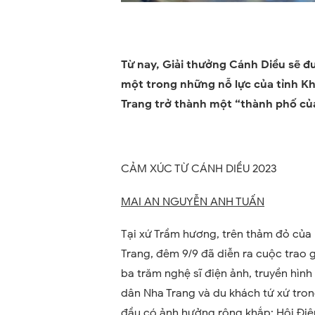
Từ nay, Giải thưởng Cánh Diều sẽ đư
một trong những nỗ lực của tỉnh K
Trang trở thành một “thành phố của
CẢM XÚC TỪ CÁNH DIỀU 2023
MAI AN NGUYỄN ANH TUẤN
Tại xứ Trầm hương, trên thảm đỏ của 
Trang, đêm 9/9 đã diễn ra cuộc trao 
ba trăm nghệ sĩ điện ảnh, truyền hìn
dân Nha Trang và du khách tứ xứ tron
đầu có ảnh hưởng rộng khắp: Hội Điệ