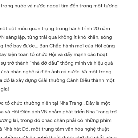
m trong nước và nước ngoài tìm đến trong một tương
một cột mốc quan trọng trong hành trình 20 năm
N sáng lập, từng trải qua không ít khó khăn, sóng
ng thể bay được… Ban Chấp hành mới của Hội cùng
tay kiện toàn tổ chức Hội và đẩy mạnh các hoạt
sự trở thành “nhà đỡ đầu” thông minh và hiệu quả
ư cá nhân nghệ sĩ điện ảnh cả nước. Và một trong
ĩa đó là xây dựng Giải thưởng Cánh Diều thành một
gia!
c tổ chức thường niên tại Nha Trang . Đây là một
a và Hội Điện ảnh VN nhằm phát triển Nha Trang trở
tương lai, trong đó chắc chắn phải có những phim
 là Nhà hát Đó, một trung tâm văn hóa nghệ thuật
ng những sự kiện nghệ thuật được chờ đợi nhất hàng