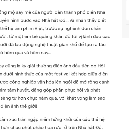
ưỡng mộ say mê của người dân thành phố biển Nha
ruyền hình bước vào Nhà hát Đó… Và nhận thấy biết
thế hệ làm phim Việt, trước sự nghênh đón chân
ười, từ một em bé quàng khăn đỏ tới vị lãnh đạo cao
ười đã lao động nghệ thuật gian khổ để tạo ra tác
hỏ hôm qua và hôm nay…
y cũng là kỳ giải thưởng điện ảnh đầu tiên do Hội
n dưới hình thức của một festival kết hợp giữa điện
n lược công nghiệp văn hóa lên ngôi đã mở rộng cánh
him tâm huyết, đặng góp phần phục hồi và phát
m sàng từ hơn chục năm qua, với khát vọng làm sao
điện ảnh thế giới!
 cảm xúc tràn ngập niềm hứng khởi của các thế hệ
a hơn chục phút pháo hoa rực rỡ trên Nhà hát Đó,