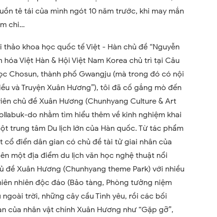
uồn tê tái của mình ngót 10 năm trước, khi may mắn
im chi…
i thảo khoa học quốc tế Việt - Hàn chủ đề “Nguyễn
n hóa Việt Hàn & Hội Việt Nam Korea chủ trì tại Câu
ọc Chosun, thành phố Gwangju (mà trong đó có nội
iều và Truyện Xuân Hương”), tôi đã cố gắng mò đến
iên chủ đề Xuân Hương (Chunhyang Culture & Art
ollabuk-do nhằm tìm hiểu thêm về kinh nghiệm khai
ột trung tâm Du lịch lớn của Hàn quốc. Từ tác phẩm
 cổ điển dân gian có chủ đề tài tử giai nhân của
ên một địa điểm du lịch văn học nghệ thuật nổi
chủ đề Xuân Hương (Chunhyang theme Park) với nhiều
thiên nhiên độc đáo (Bảo tàng, Phòng tưởng niệm
ngoài trời, những cây cầu Tình yêu, rồi các bối
ạn của nhân vật chính Xuân Hương như “Gặp gỡ”,