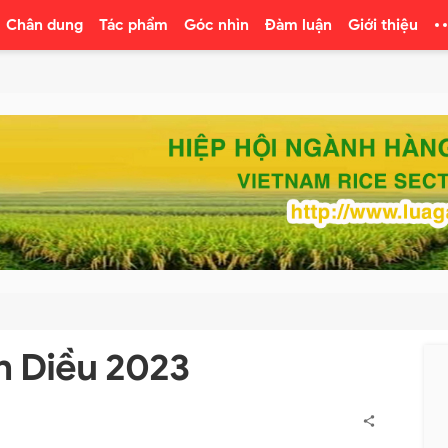
Chân dung
Tác phẩm
Góc nhìn
Đàm luận
Giới thiệu
h Diều 2023