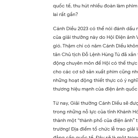
quốc tế, thu hút nhiều đoàn làm phi
lai rất gần?
Cánh Diều 2023 có thể nói đánh dấu 
của giải thưởng này do Hội Điện ảnh V
gió. Thậm chí có năm Cánh Diều khô
tân Chủ tịch Đỗ Lệnh Hùng Tú đã xắn 
động chuyên môn để Hội có thể thực 
cho các cơ sở sản xuất phim cũng nh
những hoạt động thiết thực có ý ngh
thương hiệu mạnh của điện ảnh quốc 
Từ nay, Giải thưởng Cánh Diều sẽ đượ
trong những nỗ lực của tỉnh Khánh Hò
thành một “thành phố của điện ảnh” 
trường! Địa điểm tổ chức lễ trao giải
đẳng cấp quốc tế. Đây sẽ là một tro