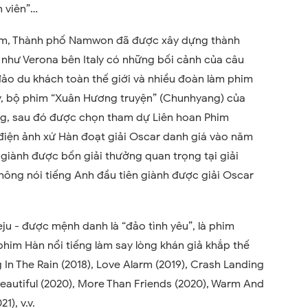
n viên”…
tâm, Thành phố Namwon đã được xây dựng thành
g như Verona bên Italy có những bối cảnh của câu
ảo du khách toàn thế giới và nhiều đoàn làm phim
ày, bộ phim “Xuân Hương truyện” (Chunhyang) của
g, sau đó được chọn tham dự Liên hoan Phim
iện ảnh xứ Hàn đoạt giải Oscar danh giá vào năm
ã giành được bốn giải thưởng quan trọng tại giải
không nói tiếng Anh đầu tiên giành được giải Oscar
ju - được mệnh danh là “đảo tình yêu”, là phim
 phim Hàn nổi tiếng làm say lòng khán giả khắp thế
 In The Rain (2018), Love Alarm (2019), Crash Landing
eautiful (2020), More Than Friends (2020), Warm And
1), v.v.