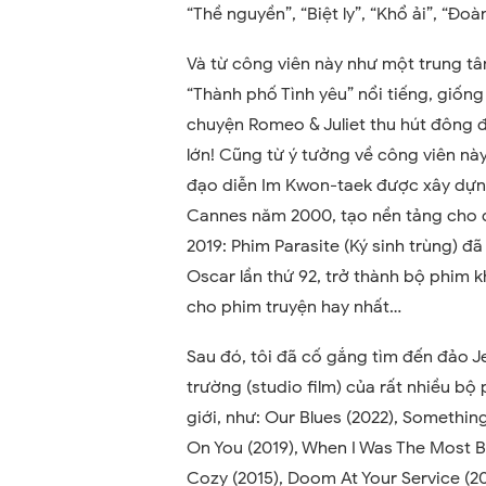
“Thề nguyền”, “Biệt ly”, “Khổ ải”, “Đoà
Và từ công viên này như một trung 
“Thành phố Tình yêu” nổi tiếng, giốn
chuyện Romeo & Juliet thu hút đông đ
lớn! Cũng từ ý tưởng về công viên n
đạo diễn Im Kwon-taek được xây dựn
Cannes năm 2000, tạo nền tảng cho đ
2019: Phim Parasite (Ký sinh trùng) đ
Oscar lần thứ 92, trở thành bộ phim 
cho phim truyện hay nhất…
Sau đó, tôi đã cố gắng tìm đến đảo Je
trường (studio film) của rất nhiều bộ
giới, như: Our Blues (2022), Something
On You (2019), When I Was The Most B
Cozy (2015), Doom At Your Service (202