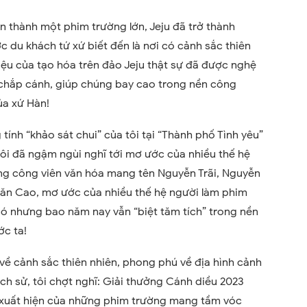
n thành một phim trường lớn, Jeju đã trở thành
c du khách tứ xứ biết đến là nơi có cảnh sắc thiên
iệu của tạo hóa trên đảo Jeju thật sự đã được nghệ
, chắp cánh, giúp chúng bay cao trong nền công
ủa xứ Hàn!
ính “khảo sát chui” của tôi tại “Thành phố Tình yêu”
tôi đã ngậm ngùi nghĩ tới mơ ước của nhiều thế hệ
ng công viên văn hóa mang tên Nguyễn Trãi, Nguyễn
ăn Cao, mơ ước của nhiều thế hệ người làm phim
có nhưng bao năm nay vẫn “biệt tăm tích” trong nền
ớc ta!
 về cảnh sắc thiên nhiên, phong phú về địa hình cảnh
lịch sử, tôi chợt nghĩ: Giải thưởng Cánh diều 2023
sự xuất hiện của những phim trường mang tầm vóc