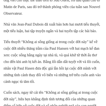
ông viết cho mục thể thao trên tờ Sud Ouest, rồi đầu quân cho tờ
Matin de Paris, sau đó trở thành phóng viên của tuần san Nouvel
Observateur.
Nhà văn
Jean-Paul Dubois đã xuất bản
hơn
hai mươi tiểu thuyết,
một tiểu luận, hai tập truyện ngắn và hai tuyển tập các bài báo.
Tiểu thuyết “
Không ai sống giống ai trong cuộc đời này
”
kể về
cuộc đời nhiều thăng trầm của Paul Hansen với hai mạch kể đan
xen: cuộc sống hằng ngày tại nhà tù, và quá khứ từ thời ấu thơ
cho đến khi anh bị kết án. Bằng lối dẫn dắt tuyệt vời và lôi cuốn,
nhân vật
Paul Hasen đưa độc giả lần hồi lại cuộc đời mình với
những tình cảnh thay đổi vô biên và những trớ trêu cuốn anh vào
cảnh ngục tù tăm tối.
Cuốn sách, ngay từ cái tên
“Không ai sống giống ai trong cuộc
đời này”
, hứa hẹn khẳng định tính tương đối của những quan
điểm cố hữu về cuộc đời và số phận nghiệt ngã của con người.