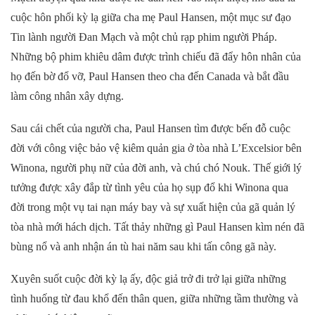
cuộc hôn phối kỳ lạ giữa cha mẹ
Paul
Hansen, một mục sư đạo
Tin lành người Đan Mạch và một chủ rạp phim người Pháp.
Những bộ phim khiêu dâm được trình chiếu đã đẩy hôn nhân của
họ đến bờ đổ vỡ,
Paul
Hansen theo cha đến Canada và bắt đầu
làm công nhân xây dựng.
Sau cái chết của người cha,
Paul
Hansen tìm được bến đỗ cuộc
đời với công việc bảo vệ kiêm quản gia ở tòa nhà L’Excelsior bên
Winona, người phụ nữ của đời anh, và chú chó Nouk. Thế giới lý
tưởng được xây đắp từ tình yêu của họ sụp đổ khi Winona qua
đời trong một vụ tai nạn máy bay và sự xuất hiện của gã quản lý
tòa nhà mới hách dịch. Tất thảy những gì
Paul
Hansen kìm nén đã
bùng nổ và anh nhận án tù hai năm sau khi tấn công gã này.
Xuyên suốt cuộc đời kỳ lạ ấy, độc giả trở đi trở lại giữa những
tình huống từ đau khổ đến thân quen, giữa những tầm thường và