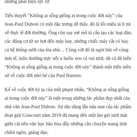
những phát hiện rực rỡ.
Tiểu thuyết
“Không ai sống giống ai trong cuộc đời này”
của
Jean-Paul Dubois có một đặc trưng dễ thấy, đó là lối miêu tả tỉ mỉ
về thực tế đời thường. Ông còn say mê mô tả cấu tạo các loại đàn,
các động cơ từ xe hơi đến máy bay, những chiếc máy cắt cỏ hay
cả hệ thống sưởi của tòa nhà… Cùng với đó là ngòi bút vô cùng
tinh tế, luôn thường trực nỗi u buồn xen cả vui tươi, tất cả đã biến
“
Không ai sống giống ai trong cuộc đời này
”
thành một biên niên
sử về cuộc đời nhỏ bé của
Paul
Hansen.
Kể về cuộc đời kỳ lạ của một phạm nhân,
“
Không ai sống giống
ai trong cuộc đời này
”
là một trong những tác phẩm đẹp nhất của
nhà văn
Jean-Paul Dubois. Sự dịu dàng lẫn mỉa mai của
tác phẩm
đoạt giải Goncourt năm 2019
đã mang đến một làn gió tươi mát
giữa cái nền văn học bão hòa đầy những câu chuyện mang tính
châm ngôn, giảng đạo.