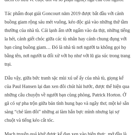
T
ác phẩm đoạt giải Goncourt năm 2019 được
bắt đầu với cảnh
buồng giam rộng sáu mét vuông, kéo độc giả vào những thứ tầm
thường của nhà tù. Cái lạnh ẩm ướt ngấm vào da thịt, những tiếng
la hét, cảnh giết chóc giữa các tù nhân hay cảnh chung đụng với
bạn cùng buồng giam… Đó là nhà tù nơi người ta không gọi họ
bằng tên, nơi người ta đối xử với họ như với lũ gia súc trong trang
trại.
Dẫu vậy, giữa bức tranh sặc mùi xú uế ấy của nhà tù, giọng kể
của
Paul
Hansen lại đan xen đôi chút hài hước, được thể hiện qua
những câu chuyện về người bạn cùng phòng, Patrick Horton. Ở
gã có sự pha trộn giữa bản tính hung bạo và ngây thơ, một kẻ sẵn
sàng “chẻ làm đôi” những ai làm hắn bực mình nhưng lại sợ
chuột và tiếng kéo cắt tóc.
Mạch truyện quá khứ được kể đan xen vào hiện thực, mở đầu là