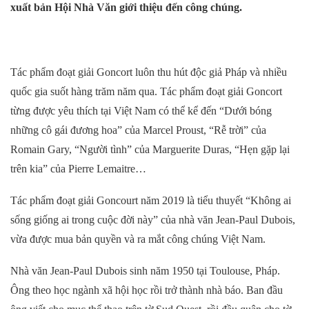
xuất bản Hội Nhà Văn giới thiệu đến công chúng.
Tác phẩm đoạt giải Goncort luôn thu hút độc giả Pháp và nhiều
quốc gia suốt hàng trăm năm qua. Tác phẩm đoạt giải Goncort
từng được yêu thích tại Việt Nam có thể kể đến “
Dưới bóng
những cô gái đương hoa
” của
Marcel Proust,
“
Rễ trời
” của
Romain Gary,
“
Người tình
” của
Marguerite Duras,
“
Hẹn gặp lại
trên kia
” của
Pierre Lemaitre…
Tác phẩm đoạt giải
Goncourt
năm 2019 là tiểu thuyết “Không ai
sống giống ai trong cuộc đời này” của nhà văn
Jean-Paul Dubois
,
vừa được mua bản quyền và ra mắt công chúng Việt Nam.
Nhà văn
Jean-Paul Dubois sinh năm 1950 tại Toulouse, Pháp.
Ông theo học ngành xã hội học rồi trở thành nhà báo. Ban đầu