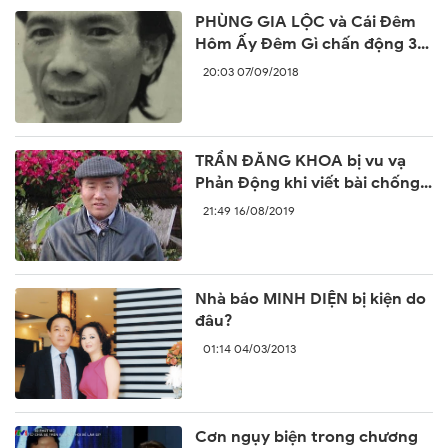
PHÙNG GIA LỘC và Cái Đêm
Hôm Ấy Đêm Gì chấn động 30
năm trước
20:03 07/09/2018
TRẦN ĐĂNG KHOA bị vu vạ
Phản Động khi viết bài chống
lại sự ngang ngược của Trung
21:49 16/08/2019
Quốc
Nhà báo MINH DIỆN bị kiện do
đâu?
01:14 04/03/2013
Cơn ngụy biện trong chương