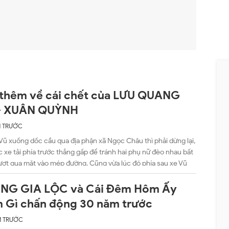
 thêm về cái chết của LƯU QUANG
- XUÂN QUỲNH
M TRƯỚC
 Vũ xuống dốc cầu qua địa phận xã Ngọc Châu thì phải dừng lại,
c xe tải phía trước thắng gấp để tránh hai phụ nữ đèo nhau bất
ượt qua mặt vào mép đường. Cũng vừa lúc đó phía sau xe Vũ
 chiếc xe tải lớn chở than của một công ty ở thị xã Hòn Gai
 Ninh) do tài xế Nguyễn Công Thành lái, chạy với tốc độ lớn
NG GIA LỘC và Cái Đêm Hôm Ấy
dốc cầu, không kịp thắng đã lao đâm vào phía trái đuôi xe của
 Gì chấn động 30 năm trước
tác động bởi một lực quá lớn, vợ chồng Doãn Châu ngồi sau lái
 bổ vào thùng xe, còn vợ chồng Quỳnh - Vũ và con trai Quỳnh
M TRƯỚC