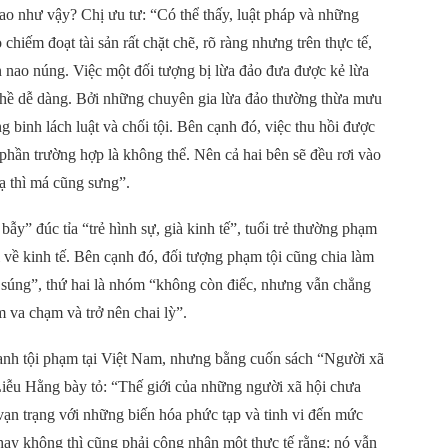
ao như vậy? Chị ưu tư: “Có thể thấy, luật pháp và những
chiếm đoạt tài sản rất chặt chẽ, rõ ràng nhưng trên thực tế,
n nao núng. Việc một đối tượng bị lừa đảo đưa được kẻ lừa
 hề dễ dàng. Bởi những chuyên gia lừa đảo thường thừa mưu
binh lách luật và chối tội. Bên cạnh đó, việc thu hồi được
đa phần trường hợp là không thể. Nên cả hai bên sẽ đều rơi vào
ạ thì má cũng sưng”.
y” đúc tỉa “trẻ hình sự, già kinh tế”, tuổi trẻ thường phạm
i về kinh tế. Bên cạnh đó, đối tượng phạm tội cũng chia làm
 súng”, thứ hai là nhóm “không còn điếc, nhưng vẫn chẳng
m va chạm và trở nên chai lỳ”.
ranh tội phạm tại Việt Nam, nhưng bằng cuốn sách “Người xã
iễu Hằng bày tỏ: “Thế giới của những người xã hội chưa
 vạn trạng với những biến hóa phức tạp và tinh vi đến mức
ay không thì cũng phải công nhận một thực tế rằng: nó vẫn