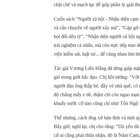
chặt chẽ và mạch lạc để góp phần lý giải th
Cuốn sách “Người xã hội - Nhận diện cạm 
và câu chuyện về người xây mả”, “Gặp gỡ 
bọt đổi tiền tỷ”, “Nhận diện người xã hội
trải nghiệm cá nhân, mà còn trực tiếp trao 
viện kiểm sát, luật sư... để cùng nhau tìm 
Tác giả Vương Liễu Hằng đã từng giáp mặ
gió trong giới hắc đạo. Chị hồi tưởng: “Vớ
người đàn ông thấp bé, đầy vẻ nhà quê, có 
độ chẳng mấy e dè, thậm chí còn ngạo mạn t
khuấy nước cỡ nào cũng chỉ như Tôn Ngộ K
Thế nhưng, cách ứng xử bản lĩnh và tinh q
Bây giờ, nghĩ lại, chị cho rằng: “Dù yêu dù
cứ ai cũng phải thừa nhận, đó là Năm Cam, 