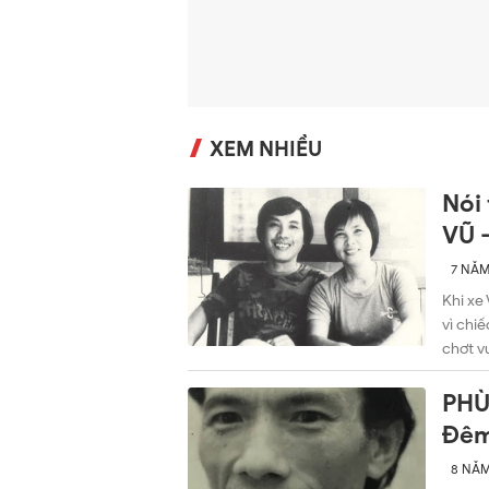
XEM NHIỀU
Nói
VŨ 
7 NĂ
Khi xe
vì chiế
chợt v
có một
(Quảng
PHÙ
xuống 
Đêm
Vũ. Bị 
xe ngã
8 NĂ