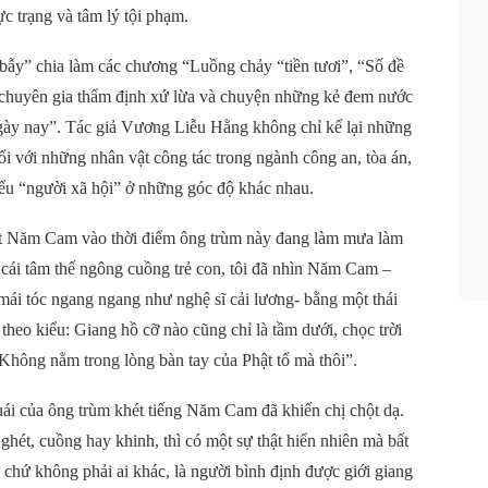
ực trạng và tâm lý tội phạm.
bẫy” chia làm các chương “Luồng chảy “tiền tươi”, “Số đề
chuyên gia thẩm định xứ lừa và chuyện những kẻ đem nước
 ngày nay”. Tác giả Vương Liễu Hằng không chỉ kể lại những
đổi với những nhân vật công tác trong ngành công an, tòa án,
hiểu “người xã hội” ở những góc độ khác nhau.
t Năm Cam vào thời điểm ông trùm này đang làm mưa làm
i cái tâm thế ngông cuồng trẻ con, tôi đã nhìn Năm Cam –
mái tóc ngang ngang như nghệ sĩ cải lương- bằng một thái
heo kiểu: Giang hồ cỡ nào cũng chỉ là tầm dưới, chọc trời
hông nằm trong lòng bàn tay của Phật tổ mà thôi”.
uái của ông trùm khét tiếng Năm Cam đã khiến chị chột dạ.
 ghét, cuồng hay khinh, thì có một sự thật hiển nhiên mà bất
chứ không phải ai khác, là người bình định được giới giang