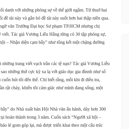
ổi danh với những phóng sự về thế giới ngầm. Từ thuở hai
 đề tài này và gắn bó đề tài này suốt hơn hai thập niên qua.
a ngữ văn Trường Đại học Sư phạm TP.HCM nhưng chị
 viết. Tác giả Vương Liễu Hằng từng có 30 tập phóng sự,
 hội – Nhận diện cạm bẫy” như tổng kết một chặng đường
ổi những trang viết vạch trần các tệ nạn? Tác giả Vương Liễu
 sao những thứ cực kỳ xa lạ với giáo dục gia đìnnh như số
i cuốn hút tôi đến thế. Chỉ biết rằng, mỗi khi đi điều tra,
ần rật chảy, khiến tôi cảm giác như mình đang sống, một
 bẫy” do Nhà xuất bản Hội Nhà văn ấn hành, dày hơn 300
cụi hoàn thành trong 3 năm. Cuốn sách “Người xã hội –
áo lẻ gom góp lại, mà được triển khai theo một cấu trúc