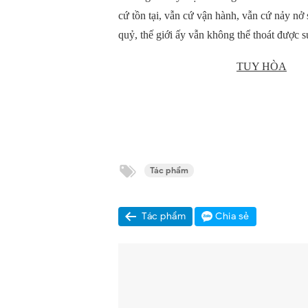
cứ tồn tại, vẫn cứ vận hành, vẫn cứ nảy nở
quỷ, thế giới ấy vẫn không thể thoát được 
TUY HÒA
Tác phẩm
Tác phẩm
Chia sẻ