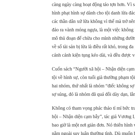
càng ngày càng hoạt động táo tợn hơn. Vì s
hình phạt hình sự dành cho tội danh lừa đảo 
các thần dân xứ lừa không vì thế mà trở nê
đảo ra vành móng ngựa, là một việc không
mô thủ đoạn để chừa cho mình những đường 
về số tài sản bị lừa là điều rất khó, trong 
cánh cảnh kiện tụng kéo dài, và đều được v
Cuốn sách “Người xã hội – Nhận diện cạm bẫ
tội về hình sự, còn tuổi già thường phạm tộ
hai nhóm, thứ nhất là nhóm “điếc không sợ
sợ súng, đó là nhóm đã quá đỗi dày dạn, lắ
Không có tham vọng phác thảo tỉ mỉ bức t
hội – Nhận diện cạm bẫy”, tác giả Vương L
bao giờ là một nơi giản đơn. Nó thiên hình
nằm ngoài suy luận thường tình. Dù muốn h