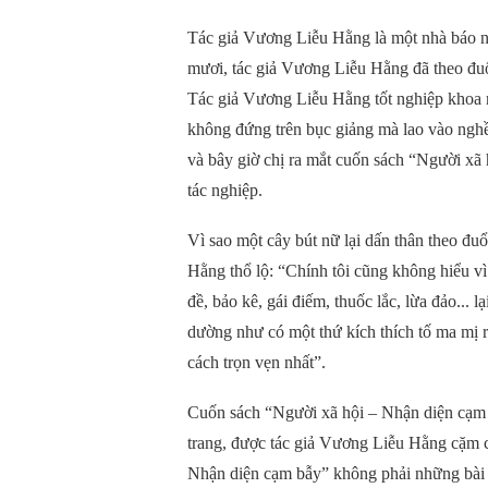
Tác giả Vương Liễu Hằng là một nhà báo n
mươi, tác giả Vương Liễu Hằng đã theo đuổi
Tác giả Vương Liễu Hằng tốt nghiệp kho
không đứng trên bục giảng mà lao vào nghề
và bây giờ chị ra mắt cuốn sách “Người xã
tác nghiệp.
Vì sao một cây bút nữ lại dấn thân theo đu
Hằng thổ lộ: “Chính tôi cũng không hiểu vì
đề, bảo kê, gái điếm, thuốc lắc, lừa đảo... lạ
dường như có một thứ kích thích tố ma mị r
cách trọn vẹn nhất”.
Cuốn sách “Người xã hội – Nhận diện cạm
trang, được tác giả Vương Liễu Hằng cặm 
Nhận diện cạm bẫy” không phải những bài b