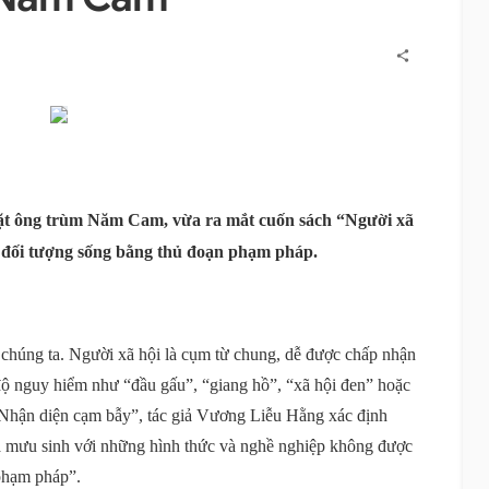
t ông trùm Năm Cam, vừa ra mắt cuốn sách “Người xã
g đối tượng sống bằng thủ đoạn phạm pháp.
 chúng ta. Người xã hội là cụm từ chung, dễ được chấp nhận
độ nguy hiểm như “đầu gấu”, “giang hồ”, “xã hội đen” hoặc
 Nhận diện cạm bẫy”, tác giả Vương Liễu Hằng xác định
và mưu sinh với những hình thức và nghề nghiệp không được
 phạm pháp”.