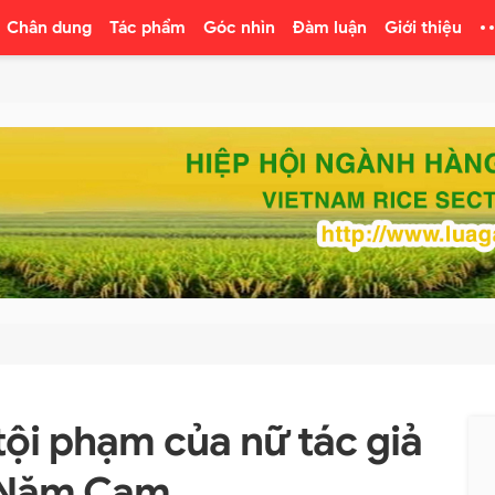
Chân dung
Tác phẩm
Góc nhìn
Đàm luận
Giới thiệu
tội phạm của nữ tác giả
 Năm Cam