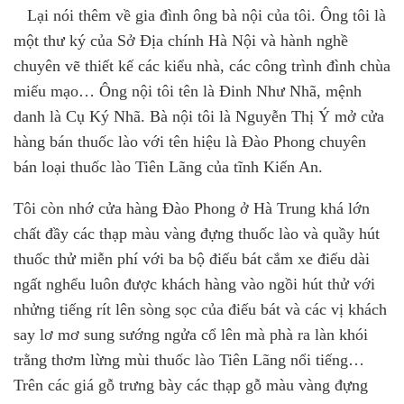
Lại nói thêm về gia đình ông bà nội của tôi. Ông tôi là
một thư ký của Sở Địa chính Hà Nộ
i
và hành nghề
chuyên vẽ thiết kế các kiểu nhà, các công trình đình chùa
miếu mạo…
Ông nội tôi tên là Đinh Như Nhã
,
mệnh
danh là Cụ Ký Nhã. Bà nội tôi là Nguyễn Thị Ý mở cửa
hàng bán thuốc lào với tên hiệu là Đào Phong chuyên
bán loại thuốc lào Tiên Lãng của tĩnh Kiến An.
Tôi c
ò
n nhớ cửa hàng Đào Phong ở Hà Trung khá lớn
chất đầy các thạp màu vàng đựng thuốc lào và quầy hút
thuốc thử miễn phí với ba bộ điếu bát cắm xe điếu dài
ngất nghểu luôn được khách hàng vào ngồi hút thử với
nhửng tiếng rít lên sòng sọc của điếu bát và các vị khách
say lơ mơ sung sướng ngửa cổ lên mà phà ra làn khói
trằng thơm lừng mùi thuốc lào Tiên Lãng nổi tiếng…
Trên các giá gỗ trưng bày các thạp gỗ màu vàng đựng