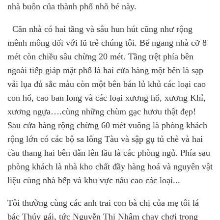
nhà buôn của thành phố nhõ bé này.
Căn nhà có hai tầng và sâu hun hút cũng như rộng
mênh mông đối với lũ trẻ chúng tôi. Bế ngang nhà cỡ 8
mét còn chiều sâu chừng 20 mét. Tầng trệt phía bên
ngoài tiếp giáp mặt phố là hai cửa hàng một bên là sạp
vải lụa đủ sắc màu còn một bên bán lủ khủ các loại cao
con hổ, cao ban long và các loại xương hổ, xương Khỉ,
xương ngựa….cùng những chùm gạc hươu thật đẹp!
Sau cửa hàng rộng chừng 60 mét vuông là phòng khách
rộng lớn có các bộ sa lông Tàu và sập gụ tủ chè và hai
cầu thang hai bên dẫn lên lầu là các phòng ngủ. Phía sau
phòng khách là nhà kho chất đầy hàng hoá và nguyên vật
liệu cùng nhà bếp và khu vực nấu cao các loại
...
Tôi thường cùng các anh trai con bà chị của mẹ tôi lá
bác Th
úy
gái
,
tức Nguyễn Thị Nhâm chạy chơi trong