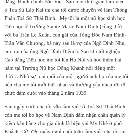
đẳng
Hành chính Bắc Việt. Sau một thời gian làm việc
ở Toà Sứ Lào Kai thì cha tôi được chuyển về làm Thông
Phán Toà Sứ Thái Bình.
Mẹ tôi là một nữ học sinh học
Tiểu học ở Trường Sainte Marie Nam Định (cùng thời
với bà Trần Lệ Xuân, con gái của Tổng Đốc Nam Định
-
Trần Văn Chương, bà này sau là vợ của Ngô Đình Nhu,
em trai của ông Ngô Đình Diệm!). Sau khi tốt nghiệp
Cao đẳng Tiểu học mẹ tôi lên Hà Nội và học thêm hai
năm tại Trường Nữ học Đồng Khánh nổi tiếng một
thời… Nhờ sự mai mối của một người anh họ của mẹ tôi
nên cha
mẹ tôi mới biết nhau và thương yêu nhau rồi tổ
chức đám cưới vào tháng 2 năm 1939.
Sau ngày cưới cha tôi vẫn làm việc ờ Toà Sứ Thái Bình
còn mẹ tôi bỏ học về Nam Định đảm nhận chân quản lý
kiêm bán hàng cho gia đình là hiệu vải Mỹ Khê ở phố
Khách. Cứ
đến ngày nghỉ cuối tuần làm việc cha tôi lại