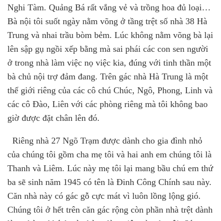
Nghi Tàm. Quảng Bá rất vắng vẻ và trồng hoa đủ loại…
Bà nội tôi suốt ngày nằm võng ở tầng trệt số nhà 38 Hà
Trung và nhai trầu bòm bẻm. Lúc không nằm võng bà lại
lên sập gụ ngồi xếp bằng mà sai phái các con sen người
ở trong nhà làm việc nọ việc kia, đúng với tinh thần một
bà chủ nội trợ đảm đang. Trên gác nhà Hà Trung là một
thế giới riêng của các cô chú Chúc, Ngô, Phong, Linh và
các cô Đào, Liên với các phòng riêng mà tôi không bao
giờ được đặt chân lên đó.
Riêng nhà 27 Ngõ Trạm được dành cho gia đình nhỏ
của chúng tôi gồm cha mẹ tôi và hai anh em chúng tôi là
Thanh và Liêm. Lúc này mẹ tôi lại mang bầu chú em thứ
ba sẽ sinh năm 1945 có tên là Đinh Công Chính sau này.
Căn nhà này có gác gỗ cực mát vì luôn lồng lộng gió.
Chúng tôi ở hết trên căn gác rộng còn phần nhà trệt dành