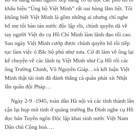
khẩu hiệu “Ủng hộ Việt Minh” rất oai hùng lẫm liệt. Tôi
không biết Việt Minh là gồm những ai nhưng chỉ nghe
bố mẹ tôi bàn tán nước độc lập rồi, chính quyền dã về
tay người Việt do
c
ụ Hồ Chí Minh làm lãnh đạo tối cao.
Sau ngày Việt Minh cườp đươc chính quyền bố tôi tiếp
tục làm việc ỏ Bắc bộ phủ như xưa. Cứ đi làm về ông lại
kể chuyện về các lãnh tụ Việt Minh như Cụ Hồ rổi các
ông Trường Chinh, Võ Nguyên Giáp…và kết luận Việt
Minh thật tài tình đã đánh thắng cà quân phát xít Nhật
lẫn quân đội Pháp…
Ngày 2-9
-
1945
,
toàn dân Hà nội và các tỉnh thành lân
cận lại họp mít tinh ở quảng trường Ba Đình nghe cụ Hồ
đọc bản Tuyên ngôn Độc lập khai sinh nước Việt Nam
Dân chủ Cộng hoà….