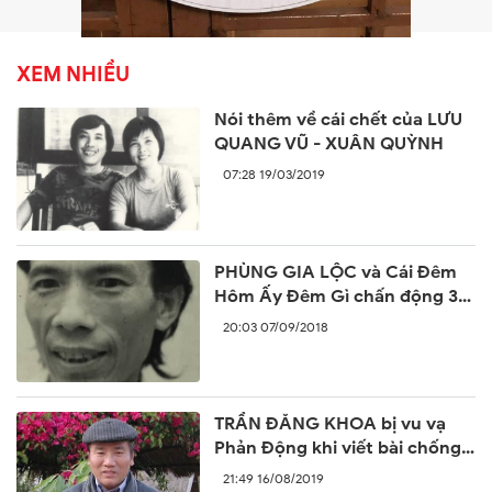
XEM NHIỀU
Nói thêm về cái chết của LƯU
QUANG VŨ - XUÂN QUỲNH
07:28 19/03/2019
PHÙNG GIA LỘC và Cái Đêm
Hôm Ấy Đêm Gì chấn động 30
năm trước
20:03 07/09/2018
TRẦN ĐĂNG KHOA bị vu vạ
Phản Động khi viết bài chống
lại sự ngang ngược của Trung
21:49 16/08/2019