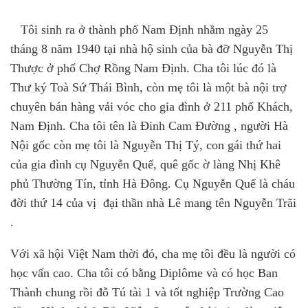
Tôi sinh ra ở thành phố Nam Định nhằm ngày 25
tháng 8 năm 1940 tại nhà hộ sinh của bà đỡ Nguyễn Thị
Thược ở phố Chợ Rồng Nam Định. Cha tôi lúc đó là
Thư ký Toà Sứ Thái Bình, còn mẹ tôi là một bà nội trợ
chuyên bán hàng vải vóc cho gia đình ở 211 phố Khách,
Nam Định. Cha tôi tên là Đinh Cam Đường , người Hà
Nội gốc còn mẹ tôi là Nguyễn Thị Tý, con gái thứ hai
của gia đình c
ụ
Nguyễn Quế, quê gốc ờ làng Nhị Khê
phủ Thường Tín, tỉnh Hà Đông. Cụ Nguyễn Quế là cháu
đời thứ 14 của vị
đại thần nhà Lê mang tên Nguyễn Trãi
.
Với xã hội Việt Nam thời đó
,
cha mẹ tôi đều là người có
học vấn cao. Cha tôi có bằng Diplôme và có học Ban
Thành chung rồi đỗ Tú tài 1 và tốt nghiệp Trường Cao