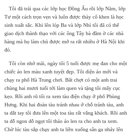
Tôi đã trải qua các lớp học Đồng Ấu rồi lớp Năm, lớp
Tư một cách trọn vẹn và luôn được thày cô khen là học
sinh xuất sắc. Khi lên lóp Ba và lớp Nhì tôi đã có thể
giao dịch thành thạo với các ông Tây bà đầm ờ các nhà
hàng mà họ làm chủ được mở ra rất nhiều ờ Hà Nội khi
đó.
Tôi còn nhớ mãi
,
ngày tôi 5 tu
ổ
i được mẹ đan cho một
chiếc áo len màu xanh tuyệt đẹp. Tôi diện áo mới và
chạy ra phố Hà Trung chơi. Bất chợt có một anh trai
chùng hai mươi tuổi tới làm quen và tặng tôi mấy cục
kẹo. Rồi anh rũ tôi ra xem tàu điện chạy ở phố Phùng
Hưng. Khi hai đoàn tàu tránh nhau ở chỗ tránh tàu, anh
ta dắt tay tôi đưa lên một toa tàu rất vắng khách. Rồi anh
ta dỗ ngon dỗ ngọt tôi tháo áo len ra cho anh ta xem.
Chờ lúc tàu sắp chạy anh ta liền xuống sân ga nhảy lên