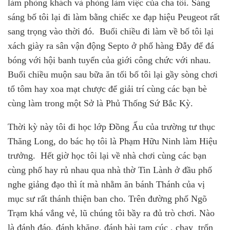
làm phòng khách và phòng làm việc của cha tôi. Sáng
sáng
b
ố tôi lại đi làm bằng chiếc xe đạp hiệu Peugeot rất
sang trọng vào thời đó.
Buổi chiều đi làm về
b
ố tôi lại
xách giày ra sân vận động Septo ở phố hàng Đẫy để đá
bóng v
ớ
i hội banh tuyển của giới công chức với nhau.
Buổi chiều muộn sau bữa ăn tối
b
ố tôi lại gầy sòng chơi
tổ tôm hay xoa mạt chược để giải trí cùng các bạn bè
cùng làm trong một Sở là Phủ Thống Sứ Bắc Kỳ.
Thời kỳ này tôi đi học lớp Đồng Ấu của trường tư thục
Thăng Long
,
do bác họ tôi là Phạm Hữu Ninh làm Hiệu
trưởng.
Hết giờ học tôi lại về nhà chơi cùng các bạn
cùng phố hay rủ nhau qua nhà thờ Tin Lành ở đầu phố
nghe giảng đạo thì ít mà nhằm ăn bánh Thánh của vị
mục sư rất thánh thiện ban cho. Trên đường phố Ngõ
Trạm khá vắng vẻ, lũ chúng tôi bầy ra đủ trò chơi. Nào
là đánh đáo, đánh khăng, đánh bài tam cúc , chạy
trốn