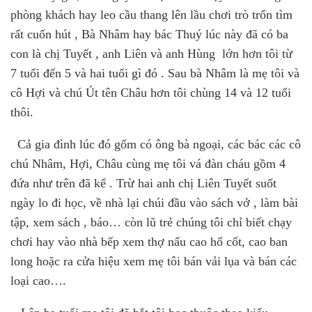
phòng khách hay leo cầu thang lên lầu chơi trò trốn tìm
rất cuốn hút , Bà Nhâm hay bác Thuý lúc này đã có ba
con là chị Tuyết , anh Liên và anh Hùng
lớn hơn tôi từ
7 tuổi đến 5 và hai tuổi gì đó . Sau bà Nhâm là mẹ tôi và
cô Hợi và chú Út tên Châu hơn tôi chùng 14 và 12 tuổi
thôi.
Cả gia đình lúc đó gốm có ông bà ngoại, các bác các cô
chú Nhâm, Hợi, Châu cùng mẹ tôi vá đàn cháu gồm 4
đứa như trên đã kể . Trừ hai anh chị Liên Tuyết suốt
ngày lo đi học, về nhà lại chúi đầu vào sách vở , làm bài
tập, xem sách , báo…
còn lũ trẻ chúng tôi chỉ biết chạy
chơi hay vào nhà bếp xem thợ nấu cao hổ cốt, cao ban
long hoặc ra cửa hiệu xem mẹ tôi bán vải lụa và bán các
loại cao….