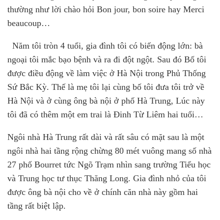
thường như lời chào hỏi Bon jour, bon soire hay Merci
beaucoup…
Năm tôi tròn 4 tuổi
,
gia đình tôi có biến động lớn: bà
ngoại tôi mắc bạo bệnh và ra đi đột ngột. Sau đó Bố tôi
được điều động về làm việc ở Hà Nội trong Phủ Thống
Sứ Bắc Kỳ. Thế là mẹ tôi lại cùng bố tôi đưa tôi trở về
Hà Nội và ở cùng ông bà nội ở phố Hà Trung, Lúc này
tôi đã có thêm một em trai là Đinh Từ Liêm hai tuổi…
Ngôi nhà Hà Trung rất dài và rất sâu có mặt sau là một
ngôi nhà hai tầng rộng chừng 80 mét vuông mang số nhà
27 phố Bourret tức Ngõ Trạm nhìn sang trường Tiểu học
và Trung học tư thục Thăng Long. Gia đình nhỏ của tôi
được ông bà nội cho về ở chính căn nhà này gồm hai
tầng rất biệt lập.