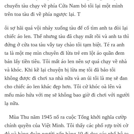
chuyến tàu chạy về phía Cửa Nam bỏ tôi lại một mình
trên toa tàu đi về phía ngược lại. T
ôi sợ hãi quá vội nhảy xuống tàu để cố tìm anh ta đòi lại
chiếc áo len. Thế nhưng tàu đã chạy mất rồi và anh ta thì
đứng ở cửa toa tàu vẫy tay chào tôi tạm biệt. Té ra anh
ta là một mẹ mìn chuyên đi lừa trẻ em lột áo quần đem
bán lấy tiền tiêu. Tôi mất áo len nên sợ quá chạy về nhà
và khóc. Khi kề lại chuyện bị lừa mẹ tôi đã bảo tôi
không được đi chơi xa nhà nữa và an ủi tôi là mẹ sẽ đan
cho chiếc áo len khác đẹp hơn. Tôi cứ khóc oà lên và
mếu máo hứa với mẹ sẽ không bao giờ đi chơi với người
lạ nữa.
Mùa Thu năm 1945 nổ ra cuộc Tổng khởi nghĩa cườp
chính quyền của Việt Minh. Tôi thấy các phố rợp trời cờ
đỏ và hàng đoàn người xếp hàng 10 đi dọc các phố hô to