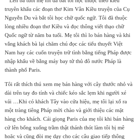
Lên ba tuổi mẹ tôi đã bắt tôi học thuộc theo kiểu
truyên khẩu các đoạn thơ Kim Vân Kiều truyện của Cụ
Nguyễn Du và bắt tôi học chữ quốc ngữ. Tôi đã thuộc
lòng nhiều đoạn thơ Kiều và đọc thông viết thạo chữ
Quốc ngữ từ năm ba tuổi. Mẹ tôi thì lo bán hàng và khi
vắng khách bà lại chăm chú đọc các tiểu thuyết Việt
Nam hay các cuốn truyện trữ tình bằng tiếng Pháp được
nhập khẩu về bằng máy bay tử thủ đô nước Pháp là
thành phố Paris.
Tôi rất thích thú xem mẹ bán hàng với cây thước nhỏ và
dài trên tay đo tính và chiếc kéo sắc lẹm khi người xé
vải …Khi có khách Tây vào cửa hiệu, mẹ tôi lại xổ ra
một tràng tiêng Pháp mời chào và giới thiệu các mặt
hàng cho khách. Cái giọng Paris của mẹ tôi khi bán hàng
cứ lên bổng xuống trầm thật thánh thót làm tôi bị mê
hoăc và cũng đòi mẹ dạy cho các câu giao tiếp thông