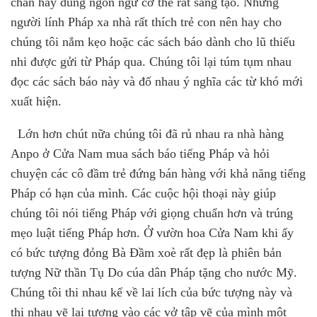
chân hay dùng ngôn ngữ cơ thể rất sáng tạo. Những
người lính Pháp xa nhà rất thích trẻ con nên hay cho
chúng tôi nắm kẹo hoặc các sách báo dành cho lũ thiếu
nhi được gửi từ Pháp qua. Chúng tôi lại túm tụm nhau
đọc các sách báo này và đố nhau ý nghĩa các từ khó mới
xuất hiện.
Lớn hơn chút nữa chúng tôi đã rủ nhau ra nhà hàng
Anpo ở Cửa Nam mua sách báo tiếng Pháp và hỏi
chuyện các cô đầm trẻ đứng bán hàng với khả năng tiếng
Pháp có hạn của mình. Các cuộc hội thoại này giúp
chúng tôi nói tiếng Pháp với giọng chuẩn hơn và trúng
mẹo luật tiếng Pháp hơn. Ở vườn hoa Cửa Nam khi ấy
có bức tượng đỏng Bà Đầm xoè rất đẹp là phiên bản
tượng Nữ thần Tụ Do cúa dân Pháp tặng cho nước Mỹ.
Chúng tôi thi nhau kể về lai lích của bức tượng này và
thi nhau vẽ lại tượng vào các vở tập vẽ của mình một