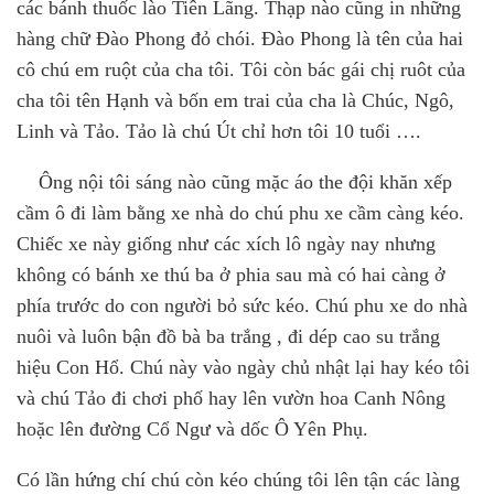
các bánh thuốc lào Tiên Lãng.
Thạp nào cũng in những
hàng chữ Đào Phong đỏ chói. Đào Phong là tên của hai
cô chú em ruột của cha tôi. Tôi còn bác gái chị ruôt của
cha tôi tên Hạnh và bốn em trai của cha là Chúc, Ngô,
Linh và Tảo. Tảo là chú Út chỉ hơn tôi 10 tuổi ….
Ông nội tôi sáng nào cũng mặc áo the đội khăn xếp
cầm ô đi làm bằng xe nhà do chú phu xe cầm càng kéo.
Chiếc xe này giống như các xích lô ngày nay nhưng
không có bánh xe thú ba ở phia sau mà có hai càng ở
phía trước do con người bỏ sức kéo. Chú phu xe do nhà
nuôi và luôn bận đồ bà ba trắng , đi dép cao su trắng
hiệu Con Hổ. Chú này vào ngày chủ nhật lại hay kéo tôi
và chú Tảo đi chơi phố hay lên vườn hoa Canh Nông
hoặc lên đường Cổ Ngư và dốc Ô Yên
P
hụ.
Có lần hứng chí chú còn kéo chúng tôi lên tận các làng