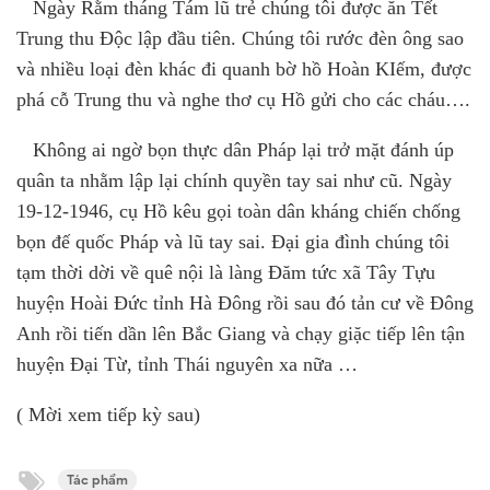
Ngày Rằm tháng Tám lũ tr
ẻ
chúng tôi được ăn Tết
Trung thu Độc lập đầu tiên. Chúng tôi rước đèn ông sao
và nhiều loại đèn khác đi quanh bờ hồ Hoàn KIếm, được
phá cỗ Trung thu và nghe thơ cụ Hồ gửi cho các cháu….
Không ai ngờ bọn thực dân Pháp lại trở mặt đánh úp
quân ta nhằm lập lại chính quyền tay sai như cũ. Ngày
19-12-1946
,
c
ụ H
ồ
kêu gọi toàn dân kháng chiến chống
bọn đế quốc Pháp và lũ tay sai. Đại gia đình chúng tôi
tạm thời dời về quê nội là làng Đăm tức xã Tây Tựu
huyện Hoài Đức tỉnh Hà Đông rồi sau đó tản cư về Đông
Anh rồi tiến dần lên Bắc Giang và chạy giặc tiếp lên tận
huyện Đại Từ
,
tỉnh Thái nguyên xa nữa …
( Mời xem tiếp kỳ sau)
Tác phẩm