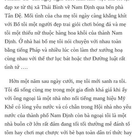
đạp xe từ thị xã Thái Bình về Nam Định qua bến phà
Tân Đệ. Mối tình của cha mẹ tôi ngày càng khắng khít
với Bố tôi một người đẹp trai giỏi chơi bóng đá và mẹ
tôi một thiếu nữ thuộc hàng hoa khôi của thành Nam
Định. Ở nhà hai bố mẹ tôi nói chuyện với nhau toàn
bằng tiếng Pháp và nhiều lúc còn làm thơ xướng hoạ
cùng nhau với thể thơ lục bát hoặc thơ Đường luật rất
tình tứ ….
Hờn một năm sau ngày cưới
,
mẹ tôi mới sanh ra tôi.
Tôi đ
ã
sống cùng mẹ trong một gia đình khá giả khi ấy
với ông ngoại là một nhà nho nổi tiếng mang hiệu Mỹ
Khê có lòng yêu nước và có chân trong Hội nhà nho yêu
nước của thành phố Nam Định còn bà ngoại tôi là một
nhà buôn cỡ lớn rất đảm đang tối tối thường mê đánh tổ
tôm hay chơi mạt chược với bè bạn toàn dân trí thức hay