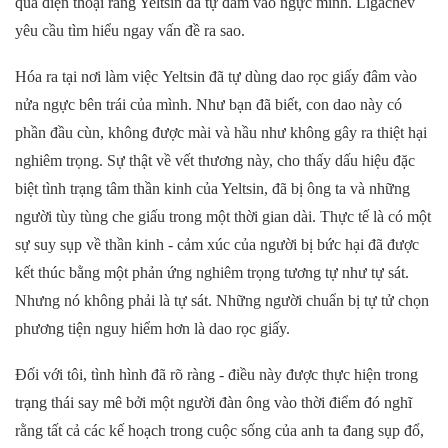
qua điện thoại rằng Yeltsin đã tự đâm vào ngực mình. Ligachev
yêu cầu tìm hiểu
ngay
vấn đề
ra sao
.
Hóa ra tại nơi làm việc
Yeltsin
đã tự dùng dao rọc giấy đâm vào
nửa ngực bên trái của mình. Như bạn đã biết, con dao này có
phần đầu cùn, không được mài và hầu như không gây ra thiệt hại
nghiêm trọng. Sự thật về vết thương này, cho thấy
dấu hiệu
đặc
biệt tình trạng tâm thần kinh của Yeltsin, đã bị
ông ta
và những
người tùy tùng che giấu trong một thời gian dài.
Thực tế là
có một
sự suy sụp về thần kinh - cảm xúc của người bị bức hại
đã được
kết thúc bằng một phản ứng nghiêm trọng tương tự như tự sát.
Nhưng
nó không phải là tự sát. Những người chuẩn bị tự tử chọn
phương tiện nguy hiểm hơn là dao rọc giấy.
Đối với tôi, tình hình đã rõ ràng - điều này được thực hiện trong
trạng thái say mê bởi một người đàn ông vào thời điểm đó nghĩ
rằng tất cả các kế hoạch
trong
cuộc sống của anh ta đang sụp đổ,