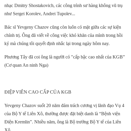
nhạc Dmitry Shostakovich,
các công trình sư hàng không vũ trụ
như
Sergei Korolev, Andrei Tupolev...
Bác sĩ
Yev
geny
Chazov
cũng còn luôn có mặt giữa
các sự kiện
chính trị. Ông đã viết về công việc khó khăn của mình
trong hồi
ký mà chúng tôi quyết định
nhắc lại trong
ngày hôm nay.
Phương Tây đã
coi ông là người có
"cấp bậc cao nhất của KGB”
(Cơ quan An ninh Nga)
ĐIỆP VIÊN CAO CẤP CỦA KGB
Ye
vgeny Chazov
suốt
20 năm
đảm trách cương vị lãnh đạo
Vụ 4
của Bộ Y tế Liên Xô, thường được đặt biệt danh là
“
Bệnh viện
Điện Kremlin”.
N
hiều năm, ông là Bộ trưởng Bộ Y tế của Liên
Xô.