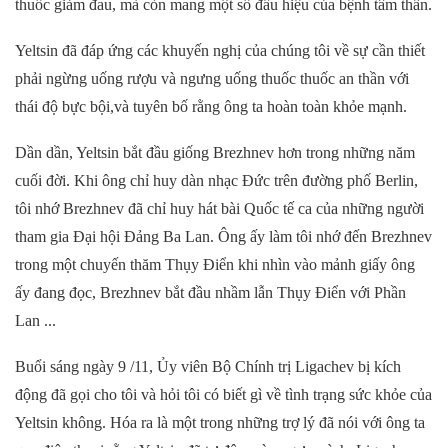
thuốc giảm đau, mà còn
mang một số đấu hiệu của bệnh tâm thần.
Yeltsin đã đáp ứng các khuyến nghị của chúng tôi về sự cần thiết
phải ngừng uống rượu và
ngưng uống thuốc
thuốc an thần với
thái độ
bực bội
,
và
tuyên bố rằng
ông ta
hoàn toàn khỏe mạnh.
Dần dần, Yeltsin bắt đầu giống Brezhnev hơn trong những năm
cuối đời. Khi ông chỉ huy dàn nhạc Đức trên đường phố Berlin,
tôi nhớ Brezhnev đã chỉ huy hát
bài
Quốc tế ca của những người
tham gia Đại hội Đảng Ba Lan.
Ông
ấy làm tôi nhớ đến Brezhnev
trong một chuyến thăm Thụy Điển
khi
nhìn
vào
mảnh giấy
ông
ấy đang đọc,
Brezhnev
bắt đầu nhầm lẫn Thụy Điển với Phần
Lan ...
Buổi
sáng ngày 9 /11,
Ủy viên Bộ Chính trị
Ligachev bị kích
động đã gọi cho tôi và hỏi tôi có biết gì về tình trạng sức khỏe của
Yeltsin không. Hóa ra là một trong những trợ lý đã nói với
ông ta