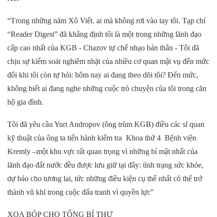
“
T
rong những năm Xô
Viết
. ai mà không
rơi vào tay tôi. T
ạp chí
“
Reader Digest
”
đã
khẳng định
tôi là một trong những
lãnh đạo
cấp cao nhất của KGB
-
Chazov tự chế nhạo bản thân - Tôi đã
chịu sự kiểm soát
nghiêm nhặt
của nhiều cơ quan mật vụ đến mức
đôi khi tôi còn tự hỏi: hôm nay ai đang theo dõi tôi? Đến mức,
không biết ai đang nghe những cuộc trò chuyện của tôi trong căn
hộ
gia đình
.
Tôi đã yêu cầu Yuri Andropov (
ông trùm
KGB)
điều
các sĩ quan
kỹ thuật của
ông ta
tiến hành
kiểm tra
K
hoa thứ 4
Bệnh viện
Kremly –một
khu vực rất quan trọng
vì
những bí mật nhất của
lãnh đạo đất nước đều được lưu giữ tại đây
:
tình trạng sức khỏe,
dự báo cho tương lai,
tức
những điều kiện
cụ thể
nhất có thể trở
thành vũ khí trong cuộc đấu tranh
vì quyền lực
"
X
OA BÓP CHO TỔNG BÍ THƯ