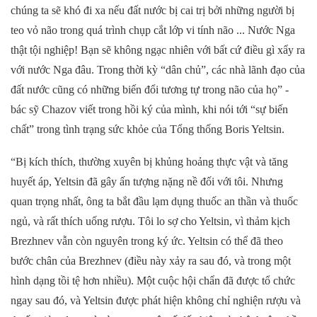
chúng ta sẽ khó đi xa nếu đất nước bị cai trị bởi những người bị
teo vỏ não trong quá trình chụp cắt lớp vi tính não ... Nước Nga
thật
tội nghiệp! Bạn sẽ không ngạc nhiên với bất cứ điều gì
xẩy ra
với nước Nga đâu
. Trong thời kỳ “dân chủ”, các nhà lãnh đạo của
đất nước
cũng có những biến
đổi tương tự trong não của họ”
-
bác sỹ
Chazov viết trong hồi ký của mình,
khi nói tới
“sự biến
chất” trong tình trạng sức khỏe của Tổng thống Boris Yeltsin.
“Bị kích thích, thường xuyên bị khủng hoảng thực vật và tăng
huyết áp, Yeltsin đã gây ấn tượng nặng nề đối với tôi. Nhưng
quan trọng nhất,
ông ta
bắt đầu lạm dụng thuốc an thần và thuốc
ngủ,
và rất thích uống rượu
. Tôi lo sợ cho Yeltsin, vì thảm kịch
Brezhnev vẫn còn nguyên trong ký ức. Yeltsin có thể đã theo
bước chân của
Brezhnev
(điều này xảy ra sau đó, và trong một
hình dạng tồi tệ hơn nhiều). Một cuộc
hội chẩn
đã được tổ chức
ngay sau đó
,
và
Yeltsin được phát hiện không chỉ nghiện rượu và