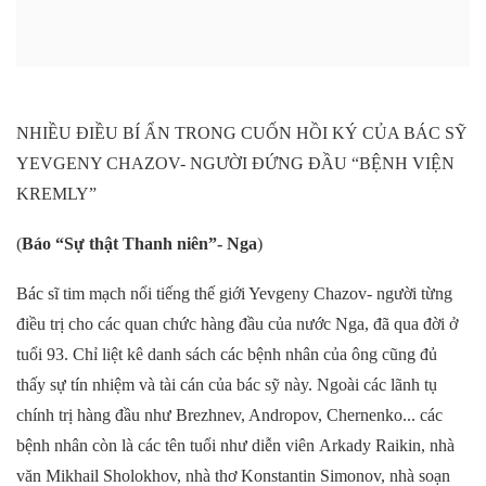
NHIỀU ĐIỀU BÍ ẨN TRONG CUỐN HỒI KÝ CỦA BÁC SỸ
YEVGENY CHAZOV- NGƯỜI ĐỨNG ĐẦU “BỆNH VIỆN
KREMLY
”
(
Báo “Sự thật Thanh niên”
- Nga
)
Bác sĩ tim mạch nổi tiếng thế giới Yevgeny Chazov
-
người từng
điều trị cho các quan chức hàng đầu của
nước Nga
,
đã qua đời ở
tuổi 93. Chỉ liệt kê danh sách các bệnh nhân của ông
cũng đủ
thấy sự tín nhiệm và tài cán của bác sỹ này. N
goài các
lãnh tụ
chính trị
hàng đầu
như
Brezhnev, Andropov, Chernenko
..
. các
bệnh nhân
còn
là
các tên tuổi như diễn viên
Arkady Raikin, nhà
văn Mikhail Sholokhov, nhà thơ Konstantin Simonov, nhà soạn