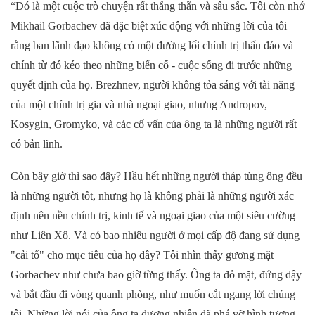
“Đó là một cuộc trò chuyện rất thẳng thắn và
sâu sắc
. Tôi
còn
nhớ
Mikhail
Gorbachev
đã đặc biệt xúc động với những lời của tôi
rằng ban lãnh đạo không có một
đường lối chính trị
thấu đáo và
chính
từ
đó kéo theo những biến cố - cuộc sống đi trước những
quyết định của họ. Brezhnev, người không tỏa sáng với tài năng
của một chính trị gia và nhà ngoại giao, nhưng Andropov,
Kosygin, Gromyko, và các cố vấn của ông ta là những người
rất
có bản lĩnh
.
Còn
bây giờ
thì sao đây
? Hầu hết những người
tháp
tùng
ông đều
là những người tốt, nhưng
họ
là không
phải là
những người xác
định
nên nền
chính trị, kinh tế và ngoại giao của một siêu cường
như Liên Xô. Và có bao nhiêu người ở mọi cấp độ đang sử dụng
"
cải tổ
" cho mục tiêu của họ
đây
? Tôi
nhìn
thấy
gương mặt
Gorbachev như chưa bao giờ
từng thấy.
Ông ta
đỏ mặt,
đứng dậy
và bắt đầu đi vòng quanh
phòng
,
như muốn
cắt ngang lời chúng
tôi.
Những l
ời nói của
ông ta
đương nhiên
đã phá
vỡ
hình
tượng