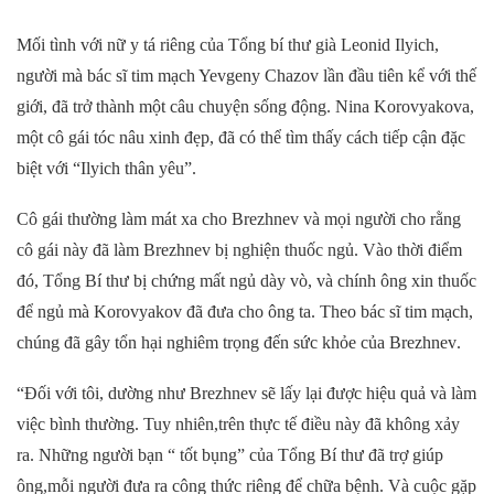
Mối tình
với
nữ
y tá riêng của
T
ổng bí thư già Leonid Ilyich,
người mà bác sĩ tim mạch Yevgeny Chazov lần đầu tiên kể với thế
giới, đã trở thành một câu chuyện sống động. Nina Korovyakova,
một cô gái tóc nâu xinh đẹp, đã có thể tìm thấy cách tiếp cận đặc
biệt với “Ilyich thân yêu”.
Cô
gái thường làm mát xa
cho Brezhnev và
mọi người cho rằng
cô gái này đã làm Brezhnev
bị nghiện thuốc ngủ. Vào thời điểm
đó,
T
ổng
Bí thư
bị chứng mất ngủ dày vò, và chính ông xin thuốc
để ngủ mà Korovyakov đã đưa cho ông ta. Theo bác sĩ tim mạch,
chúng đã gây tổn hại nghiêm trọng đến sức khỏe của
Brezhnev
.
“Đối với tôi, dường như Brezhnev sẽ lấy lại được hiệu quả và
làm
việc bình thường
. Tuy nhiên,
trên thực tế
điều này đã không xảy
ra. Những người bạn “
tốt bụng
”
của Tổng Bí thư
đã
trợ giúp
ông,
mỗi người đưa ra công thức riêng để chữa bệnh. Và cuộc gặp