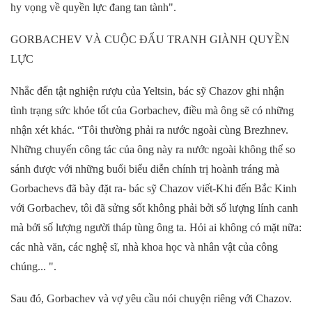
hy vọng về quyền lực đang
tan tành
"
.
G
ORBACHEV VÀ CUỘC ĐẤU TRANH GIÀNH QUYỀN
LỰC
Nhắc đến tật
nghiện rượu của Yeltsin,
bác sỹ
Chazov ghi nhận
tình trạng sức khỏe tốt của Gorbachev, điều mà ông
sẽ
có
những
nhận xét khác
. “Tôi thường phải ra nước ngoài cùng Brezhnev.
N
hững chuyến công tác của ông
này ra
nước ngoài không thể so
sánh được với những buổi biểu diễn chính trị hoành tráng mà
Gorbachevs đã
bày đặt ra
-
bác sỹ Chazov viết-
Khi đến Bắc Kinh
với Gorbachev, tôi
đã sửng sốt
không phải bởi số lượng lính canh
mà bởi số lượng người
tháp tùng ông ta
.
Hỏi ai không có mặt nữa:
các
nhà văn
, các
nghệ sĩ, nhà khoa học và nhân vật của công
chúng
..
. "
.
Sau đó, Gorbachev và vợ yêu cầu nói chuyện riêng với Chazov.