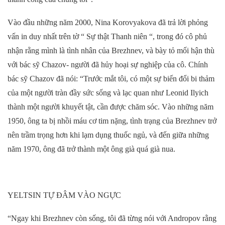
Vào đầu những năm 2000, Nina Korovyakova đã trả lời phỏng
vấn in duy nhất
trên tờ “ Sự thật Thanh niên “
, trong đó cô phủ
nhận rằng mình là tình nhân của Brezhnev, và bày tỏ mối hận thù
với
bác sỹ
Chazov
-
người đã hủy hoại sự nghiệp của cô. Chính
bác sỹ
Chazov đã nói: “Trước mắt tôi, có một sự biến đổi bi thảm
của một
người
tràn đầy sức sống và lạc quan
như
Leonid Ilyich
thành
một người khuyết tật
,
cần được chăm sóc. Vào những năm
19
50, ông
ta
bị nhồi máu cơ tim nặng, tình trạng của
Brezhnev
trở
nên trầm trọng hơn khi lạm dụng thuốc ngủ, và đến giữa những
năm
19
70, ông đã trở thành một ông già
quá
già nua.
Y
ELTSIN TỰ ĐÂM VÀO NGỰC
“Ngay
khi
Brezhnev
còn sống
, tôi đã từng nói với Andropov rằng