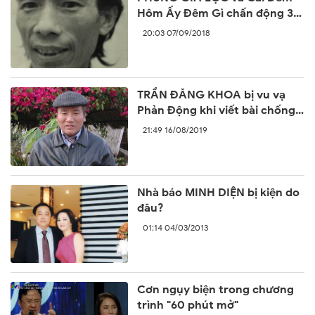
Hôm Ấy Đêm Gì chấn động 30
năm trước
20:03 07/09/2018
TRẦN ĐĂNG KHOA bị vu vạ
Phản Động khi viết bài chống
lại sự ngang ngược của Trung
21:49 16/08/2019
Quốc
Nhà báo MINH DIỆN bị kiện do
đâu?
01:14 04/03/2013
Cơn ngụy biện trong chương
trình "60 phút mở"