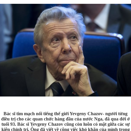
Bác sĩ tim mạch nổi tiếng thế giới Yevgeny Chazov
-
người từng
điều trị cho các quan chức hàng đầu của
nước Nga
,
đã qua đời ở
tuổi 93.
Bác sĩ
Yev
geny
Chazov
cũng còn luôn có mặt giữa
các sự
kiện chính trị. Ông đã viết về công việc khó khăn của mình trong