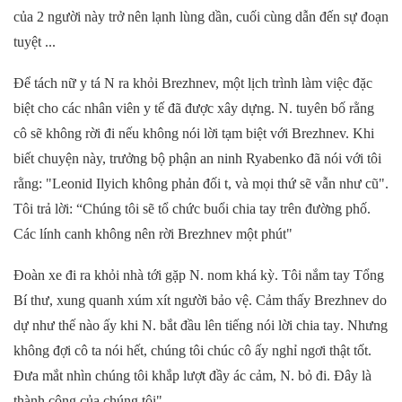
của
2 người này
trở nên lạnh lùng dần
, cuối cùng dẫn đến sự
đoạn
tuyệt
...
Để
tách
nữ y tá
N ra khỏi
Brezhnev, một lịch trình làm việc đặc
biệt cho các nhân viên y tế đã được xây dựng. N. tuyên bố rằng
cô sẽ không rời đi nếu không nói lời tạm biệt với Brezhnev. Khi
biết chuyện này, trưởng bộ phận an ninh Ryabenko đã nói với tôi
rằng: "Leonid Ilyich không
phản đối t
, và mọi thứ sẽ vẫn như cũ".
Tôi trả lời: “Chúng tôi sẽ tổ chức buổi chia tay trên đường phố.
Các lính canh không nên rời Brezhnev một phút"
Đoàn xe đi ra khỏi nhà
tới
gặp N.
nom khá kỳ
. Tôi nắm tay Tổng
Bí thư, xung quanh xúm xít người bảo vệ. Cảm thấy Brezhnev do
dự như thế nào
ấy k
hi N. bắt đầu
lên tiếng
nói lời chia tay
. Nhưng
không đ
ợi
cô
ta
nói hết, chúng tôi chúc cô ấy nghỉ ngơi thật tốt.
Đưa mắt nhìn chúng tôi khắp lượt đầy ác cảm
, N. bỏ đi. Đây là
thành công của chúng tôi"
.