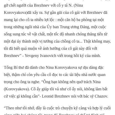
gỡ
chết người
của Brezhnev với cô y tá N. (Nina
Korovyakova)
đã xẩy ra.
Sự gần gũi của cô
gái
với Brezhnev đã
mang lại cho cô
ta
nhiều lợi
lộc :
một căn hộ ba phòng tại một
trong những ngôi nhà của Ủy ban Trung ương
Đảng
,
một cuộc
sống
sung túc về vật chất,
một tốc độ
nhanh chóng thăng tiến từ
một đại úy thành một vị tướng của chồng cô
ta..
. Thật không may,
tôi đã biết quá muộn về ảnh hưởng của cô
gái này
đối với
Brezhnev”
-
Yevgeny Ivanovich viết trong hồi ký của mình.
Tổng
Bí thư
đã dành cho
Nina
Korovyakova sự dịu dàng đặc
biệt, thậm chí còn yêu cầu cô đọc to các tài liệu nhà nước quan
trọng cho ông ta nghe. “
Ông bạn
không nên
quở trách
Nina
(Korovyakova). Cô ấy giúp tôi và như cô ấy nói, không
làm bất
cứ việc gì không cần
”
-
Leonid
Brezhnev
nói với
bác sỹ
Chazov.
“Theo như tôi nhớ, đây là cuộc trò chuyện
kỹ càng
và hợp lý cuối