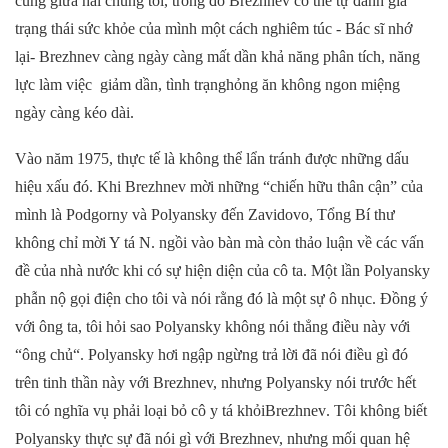
cùng
giữa hai
chúng tôi, trong đó Brezhnev có thể tự đánh giá
trạng
thái sức khỏe
của mình một cách nghiêm túc
-
B
ác sĩ nhớ
lại- Brezhnev càng ngày càng mất
dần
khả năng phân tích,
năng
lực làm việc
giảm
dần
, tình
trạng
hỏng ăn
không ngon miệng
ngày càng kéo dài
.
Vào năm 1975, thực tế là không thể
lẩn tránh được những dấu
hiệu xấu đó. Khi Brezhnev m
ời những
“chiến hữu thân cận”
của
mình là Podgorny và Polyansky đến Zavidovo,
Tổng Bí thư
không chỉ mời Y tá N. ngồi vào bàn mà còn thảo luận về các vấn
đề của
nhà nước
khi có sự hiện diện của cô
ta
. Một
lần
Polyansky
phẫn nộ gọi
điện
cho tôi và nói rằng đó là một sự ô nhục. Đồng ý
với
ông ta
, tôi
hỏi sao Polyansky không
nói
thẳng điều này
với
“ông
chủ
“
. Polyansky hơi ngập ngừng trả lời đã nói điều gì đó
trên tinh thần này với Brezhnev, nhưng
Polyansky
nói
trước hết
tôi có nghĩa vụ phải loại bỏ cô y tá khỏi
Brezhnev
. Tôi không biết
Polyansky thực sự đã nói gì với Brezhnev, nhưng mối quan hệ