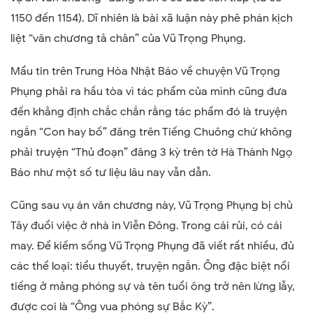
1150 đến 1154). Dĩ nhiên là bài xã luận này phê phán kịch
liệt “văn chương tả chân” của Vũ Trọng Phụng.
Mẩu tin trên Trung Hòa Nhật Báo về chuyện Vũ Trọng
Phụng phải ra hầu tòa vì tác phẩm của mình cũng đưa
đến khẳng định chắc chắn rằng tác phẩm đó là truyện
ngắn “Con hay bố” đăng trên Tiếng Chuông chứ không
phải truyện “Thủ đoạn” đăng 3 kỳ trên tờ Hà Thành Ngọ
Báo như một số tư liệu lâu nay vẫn dẫn.
Cũng sau vụ án văn chương này, Vũ Trọng Phụng bị chủ
Tây đuổi việc ở nhà in Viễn Đông. Trong cái rủi, có cái
may. Để kiếm sống Vũ Trọng Phụng đã viết rất nhiều, đủ
các thể loại: tiểu thuyết, truyện ngắn. Ông đặc biệt nổi
tiếng ở mảng phóng sự và tên tuổi ông trở nên lừng lẫy,
được coi là “Ông vua phóng sự Bắc Kỳ”.