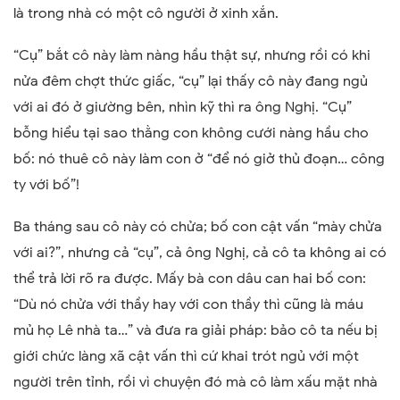
là trong nhà có một cô người ở xinh xắn.
“Cụ” bắt cô này làm nàng hầu thật sự, nhưng rồi có khi
nửa đêm chợt thức giấc, “cụ” lại thấy cô này đang ngủ
với ai đó ở giường bên, nhìn kỹ thì ra ông Nghị. “Cụ”
bỗng hiểu tại sao thằng con không cưới nàng hầu cho
bố: nó thuê cô này làm con ở “để nó giở thủ đoạn… công
ty với bố”!
Ba tháng sau cô này có chửa; bố con cật vấn “mày chửa
với ai?”, nhưng cả “cụ”, cả ông Nghị, cả cô ta không ai có
thể trả lời rõ ra được. Mấy bà con dâu can hai bố con:
“Dù nó chửa với thầy hay với con thầy thì cũng là máu
mủ họ Lê nhà ta…” và đưa ra giải pháp: bảo cô ta nếu bị
giới chức làng xã cật vấn thì cứ khai trót ngủ với một
người trên tỉnh, rồi vì chuyện đó mà cô làm xấu mặt nhà