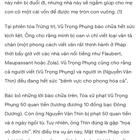
này nên bị đuổi đi, nhưng nhà này sẽ ngầm giúp cho mẹ
con cô một cái vốn để được mẹ tròn con vuông
. (1)
Tại phiên tòa Trừng trị, Vũ Trọng Phụng bào chữa hết sức
kịch liệt. Ông cho rằng mình bị oan vì chỉ viết loại văn tả
chân (một phong cách viết văn rất thịnh hành ở Pháp
thời bấy giờ với các nhà văn nổi tiếng như Flaubert,
Maupassant hoặc Zola). Vũ Trọng Phụng cũng cho rằng
cả người viết (Vũ Trọng Phụng) và người in (Nguyễn Văn
Thìn) đều đang hết sức “bênh vực cho phong hóa cả”.
Bác bỏ những lời bào chữa trên, Tòa xử phạt Vũ Trọng
Phụng 50 quan tiền (tương đương 10 đồng bạc Đông
Dương). Còn ông Nguyễn Văn Thìn bị phạt 50 quan tiền
và 6 ngày ngồi tù. Tuy nhiên, ông Thìn đúng là gặp “họa
vô đơn chí”. Khi điều tra vụ án này, Mật thám Pháp còn