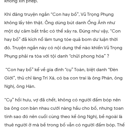
không xin phép.
Khi đăng truyện ngắn “Con hay bố”, Vũ Trọng Phụng
không lấy tên thật. Ông dùng bút danh Ống Ảnh như
một dự cảm bất trắc có thể xảy ra. Đúng như vậy, “Con
hay bố” đã kích nổ làm tung tóe quả bom dư luận thời
đó. Truyện ngắn này có nội dung thế nào khiến Vũ Trọng
Phụng phải ra tòa với tội danh “chửi phong hóa” ?
“Con hay bố” kể về gia đình “cụ” Toàn, biệt danh “Đèn
Giời”, thủ chỉ làng Tri Xá, có ba con trai là ông Phán, ông
Nghị, ông Hàn.
“Cụ” hồi hưu, vợ đã chết, không có người đấm bóp nên
ba ông con bàn nhau cưới nàng hầu cho bố, nhưng toan
tính sao đó nên cuối cùng theo kế ông Nghị, bề ngoài là
thuê người ở mà bề trong bố vẫn có người đấm bóp. Thế