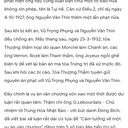
phát hiện ông này cũng xuất bản chui một tờ báo nữa
không xin phép, tên là Tụi hề. Căn cứ Điều 2, chỉ dụ ngày
4-10-1927, ông Nguyễn Văn Thìn thêm một lần phạt nữa.
Sau khi bị kết án, Vũ Trọng Phụng và Nguyễn Văn Thìn
đều chống án. Mấy tháng sau, ngày 23-3-1932, tòa
Thượng thẩm họp do quan Morché làm Chánh án, các
ông Verron, Rozé làm Tham thẩm, ông Joyeux ngồi ghế
biện lý để xét lại bản án mà tòa Trừng trị đã xử trước đó.
Sau khi hỏi các bị cáo, Tòa Thượng Thẩm tuyên giữ
nguyên án phạt với Vũ Trọng Phụng và Nguyễn Văn Thìn.
Đây chính là vụ án văn chương xôn xao một thời được dư
luận rất quan tâm. Thậm chí ông G.Lebourdais - Chủ
nhiệm tờ Trung Hòa Nhật Báo - với bút danh Đông Bích,
đã viết bài xã luận rất dài có tựa đề “Cảm tưởng về một
vụ án văn chương” đăng trên 5 số báo liên tiếp (từ số