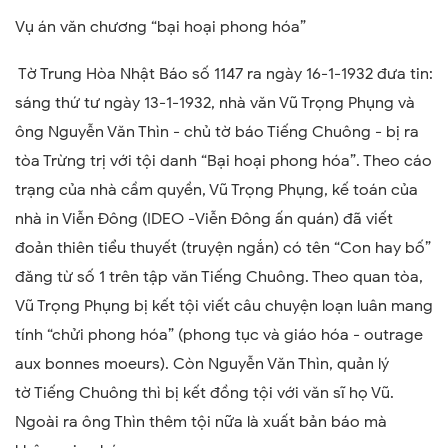
Vụ án văn chương
“bại hoại phong hóa”
Tờ Trung Hòa Nhật Báo số 1147 ra ngày 16-1-1932 đưa tin:
sáng thứ tư ngày 13-1-1932, nhà văn Vũ Trọng Phụng và
ông Nguyễn Văn Thìn - chủ tờ báo Tiếng Chuông - bị ra
tòa Trừng trị với tội danh “Bại hoại phong hóa”. Theo cáo
trạng của nhà cầm quyền, Vũ Trọng Phụng, kế toán của
nhà in Viễn Đông (IDEO -Viễn Đông ấn quán) đã viết
đoản thiên tiểu thuyết (truyện ngắn) có tên “Con hay bố”
đăng từ số 1 trên tập văn Tiếng Chuông. Theo quan tòa,
Vũ Trọng Phụng bị kết tội viết câu chuyện loạn luân mang
tính “chửi phong hóa” (phong tục và giáo hóa - outrage
aux bonnes moeurs). Còn Nguyễn Văn Thìn, quản lý
tờ Tiếng Chuông thì bị kết đồng tội với văn sĩ họ Vũ.
Ngoài ra ông Thìn thêm tội nữa là xuất bản báo mà