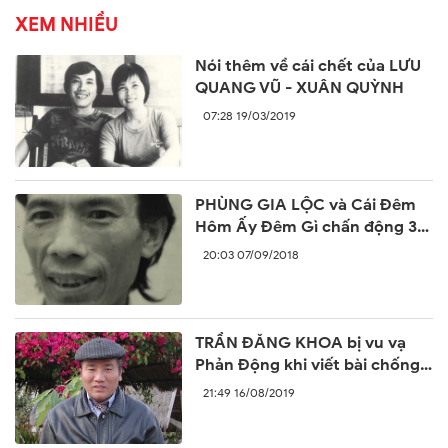
XEM NHIỀU
Nói thêm về cái chết của LƯU
QUANG VŨ - XUÂN QUỲNH
07:28 19/03/2019
PHÙNG GIA LỘC và Cái Đêm
Hôm Ấy Đêm Gì chấn động 30
năm trước
20:03 07/09/2018
TRẦN ĐĂNG KHOA bị vu vạ
Phản Động khi viết bài chống
lại sự ngang ngược của Trung
21:49 16/08/2019
Quốc