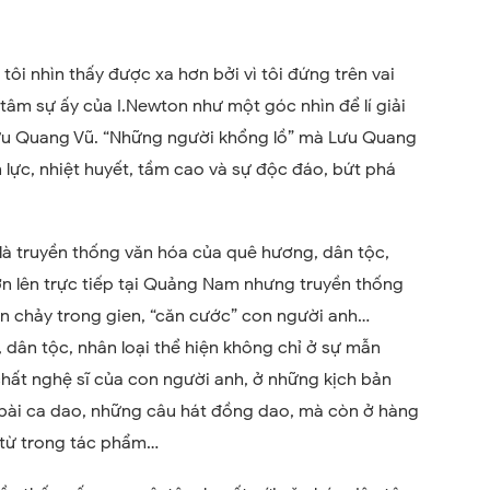
tôi nhìn thấy được xa hơn bởi vì tôi đứng trên vai
âm sự ấy của I.Newton như một góc nhìn để lí giải
Lưu Quang Vũ. “Những người khổng lồ” mà Lưu Quang
 lực, nhiệt huyết, tầm cao và sự độc đáo, bứt phá
 là truyền thống văn hóa của quê hương, dân tộc,
lớn lên trực tiếp tại Quảng Nam nhưng truyền thống
 chảy trong gien, “căn cước” con người anh…
dân tộc, nhân loại thể hiện không chỉ ở sự mẫn
 chất nghệ sĩ của con người anh, ở những kịch bản
 bài ca dao, những câu hát đồng dao, mà còn ở hàng
 từ trong tác phẩm…