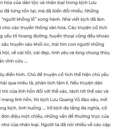
 hóa của dân tộc và nhân loại trong kịch Lưu
đã từng tồn tại, mà đã biến đổi nhiều. Những
, “người khổng lồ” song hành. Nhà viết kịch đã làm
ại cho các truyền thống văn hóa. Các truyện cổ tích
ăng yếu tố hoang đường, huyền thoại cũng đều khoác
u sắc truyền vào khối óc, trái tim con người những
 hội, về cái tốt, cái đẹp, tình yêu và lòng chung thủy,
ẫn vĩnh cửu …
dụ điển hình. Chủ đề truyện cổ tích thể hiện chủ yếu
ải qua miêu tả, phân tích tâm lí. Nếu truyện dân
 trò của linh hồn đối với thễ xác, tách rời thể xác và
để mang linh hồn, thì kịch Lưu Quang Vũ đào sâu, mở
g kịch, tình huống ... Vở kịch đa tầng đa nghĩa, cố
ng đơn điệu một chiều, những vấn đề thường trực của
như của nhân loại. Người ta đã nói nhiều về các cặp