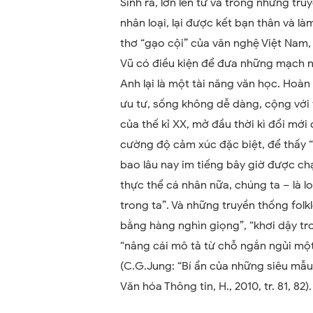
Sinh ra, lớn lên từ và trong những tr
nhân loại, lại được kết bạn thân và là
thơ “gạo cội” của văn nghệ Việt Nam, 
Vũ có điều kiện để đưa những mạch 
Anh lại là một tài năng văn học. Hoà
ưu tư, sống không dễ dàng, cộng với 
của thế kỉ XX, mở đầu thời kì đổi mớ
cường độ cảm xúc đặc biệt, để thấy “
bao lâu nay im tiếng bây giờ được c
thực thể cá nhân nữa, chúng ta – là l
trong ta”. Và những truyền thống fol
bằng hàng nghìn giọng”, “khơi dậy tro
“nâng cái mô tả từ chỗ ngắn ngủi một 
(C.G.Jung: “Bí ẩn của những siêu mẫu
Văn hóa Thông tin, H., 2010, tr. 81, 82).