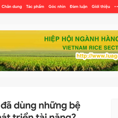
Chân dung
Tác phẩm
Góc nhìn
Đàm luận
Giới thiệu
đã dùng những bệ
t triển tài năng?