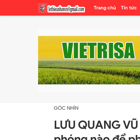
Trang chủ
Tin tức
GÓC NHÌN
LƯU QUANG VŨ 
phóng nào để phá