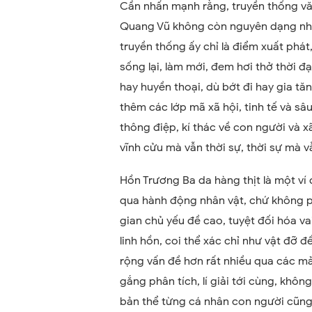
Cần nhấn mạnh rằng, truyền thống văn
Quang Vũ không còn nguyên dạng như 
truyền thống ấy chỉ là điểm xuất phát
sống lại, làm mới, đem hơi thở thời đ
hay huyền thoại, dù bớt đi hay gia t
thêm các lớp mã xã hội, tinh tế và sâ
thông điệp, kí thác về con người và xã
vĩnh cửu mà vẫn thời sự, thời sự mà v
Hồn Trương Ba da hàng thịt là một ví 
qua hành động nhân vật, chứ không ph
gian chủ yếu đề cao, tuyệt đối hóa vai
linh hồn, coi thể xác chỉ như vật đỡ 
rộng vấn đề hơn rất nhiều qua các mản
gắng phân tích, lí giải tới cùng, khô
bản thể từng cá nhân con người cũng 