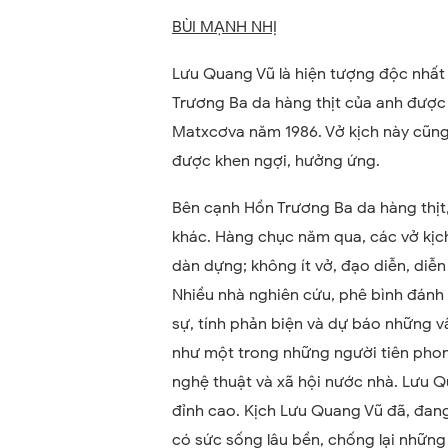
BÙI MẠNH NHỊ
Lưu Quang Vũ là hiện tượng độc nhất 
Trương Ba da hàng thịt của anh được 
Matxcơva năm 1986. Vở kịch này cũng
được khen ngợi, hưởng ứng.
Bên cạnh Hồn Trương Ba da hàng thịt
khác. Hàng chục năm qua, các vở kị
dàn dựng; không ít vở, đạo diễn, diễ
Nhiều nhà nghiên cứu, phê bình đánh gi
sự, tính phản biện và dự báo những v
như một trong những người tiên phon
nghệ thuật và xã hội nước nhà. Lưu 
đỉnh cao. Kịch Lưu Quang Vũ đã, đang 
có sức sống lâu bền, chống lại những 