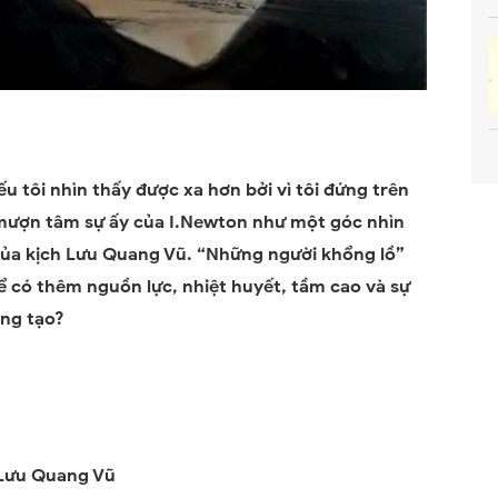
u tôi nhìn thấy được xa hơn bởi vì tôi đứng trên
 mượn tâm sự ấy của I.Newton như một góc nhìn
a của kịch Lưu Quang Vũ. “Những người khổng lồ”
ể có thêm nguồn lực, nhiệt huyết, tầm cao và sự
áng tạo?
 Lưu Quang Vũ