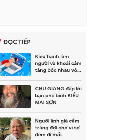
ĐỌC TIẾP
Kiêu hãnh làm
người và khoái cảm
tâng bốc nhau vô
tội vạ
CHU GIANG đáp lời
bạn phê bình KIỀU
MAI SƠN
Người lính già cầm
trăng đợi chờ vì sợ
đêm đi mất