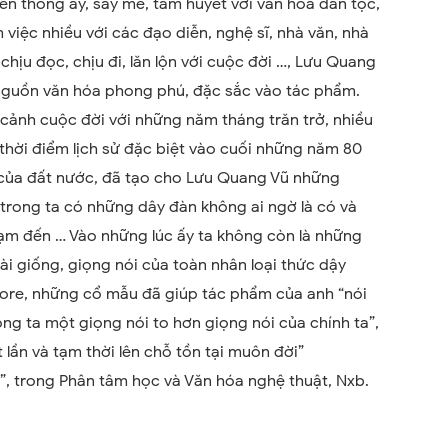
uyền thống ấy, say mê, tâm huyết với văn hóa dân tộc,
m việc nhiều với các đạo diễn, nghệ sĩ, nhà văn, nhà
chịu đọc, chịu đi, lăn lộn với cuộc đời …, Lưu Quang
nguồn văn hóa phong phú, đặc sắc vào tác phẩm.
n cảnh cuộc đời với những năm tháng trăn trở, nhiều
thời điểm lịch sử đặc biệt vào cuối những năm 80
i của đất nước, đã tạo cho Lưu Quang Vũ những
trong ta có những dây đàn không ai ngờ là có và
hạm đến … Vào những lúc ấy ta không còn là những
oài giống, giọng nói của toàn nhân loại thức dậy
klore, những cổ mẫu đã giúp tác phẩm của anh “nói
ng ta một giọng nói to hơn giọng nói của chính ta”,
lần và tạm thời lên chỗ tồn tại muôn đời”
”, trong Phân tâm học và Văn hóa nghệ thuật, Nxb.