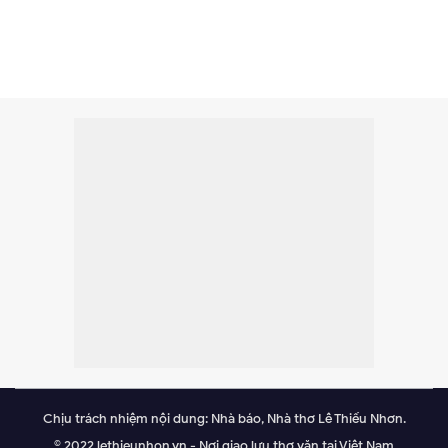
Chịu trách nhiệm nội dung: Nhà báo, Nhà thơ Lê Thiếu Nhơn.
© 2022 lethieunhon.vn - Nơi giao lưu thơ văn tại Việt Nam