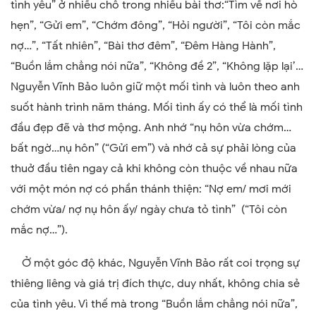
tình yêu” ở nhiều chỗ trong nhiều bài thơ:“Tìm về nơi hò
hẹn”, “Gửi em”, “Chớm đông”, “Hỏi người”, “Tôi còn mắc
nợ…”, “Tất nhiên”, “Bài thơ đêm”, “Đêm Hàng Hành”,
“Buồn lắm chẳng nói nữa”, “Không đề 2”, “Không lặp lại’…
Nguyễn Vĩnh Bảo luôn giữ một mối tình và luôn theo anh
suốt hành trình năm tháng. Mối tình ấy có thể là mối tình
đầu đẹp đẽ và thơ mộng. Anh nhớ “nụ hôn vừa chớm…
bất ngờ…nụ hôn” (“Gửi em”) và nhớ cả sự phải lòng của
thuở đầu tiên ngay cả khi không còn thuộc về nhau nữa
với một món nợ có phần thánh thiện: “Nợ em/ mơi mới
chớm vừa/ nợ nụ hôn ấy/ ngày chưa tỏ tình” (“Tôi còn
mắc nợ…”).
Ở một góc độ khác, Nguyễn Vĩnh Bảo rất coi trọng sự
thiêng liêng và giá trị đích thực, duy nhất, không chia sẻ
của tình yêu. Vì thế mà trong “Buồn lắm chẳng nói nữa”,