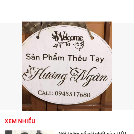
XEM NHIỀU
Nói thêm về cái chết của LƯU