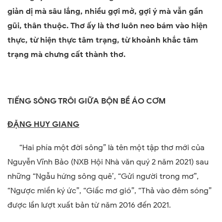
giản dị mà sâu lắng, nhiều gợi mở, gợi ý mà vẫn gần
gũi, thân thuộc. Thơ ấy là thơ luôn neo bám vào hiện
thực, từ hiện thực tâm trạng, từ khoảnh khắc tâm
trạng mà chưng cất thành thơ.
TIẾNG SÔNG TRÔI GIỮA BỘN BỀ ÁO CƠM
ĐẶNG HUY GIANG
“Hai phía một đời sông” là tên một tập thơ mới của
Nguyễn Vĩnh Bảo (NXB Hội Nhà văn quý 2 năm 2021) sau
những “Ngẫu hứng sông quê’, “Gửi người trong mơ”,
“Ngược miền ký ức”, “Giấc mơ gió”, “Thả vào đêm sóng”
được lần lượt xuất bản từ năm 2016 đến 2021.