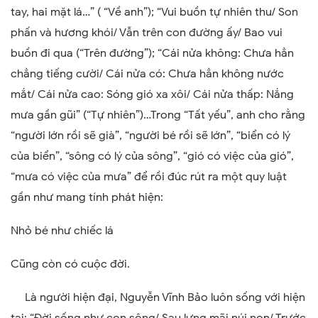
tay, hai mặt lá…” ( “Về anh”); “Vui buồn tự nhiên thu/ Son
phấn và hương khói/ Vẫn trên con đường ấy/ Bao vui
buồn đi qua (“Trên đường”); “Cái nửa không: Chưa hẳn
chẳng tiếng cười/ Cái nửa có: Chưa hẳn không nước
mắt/ Cái nửa cao: Sóng gió xa xôi/ Cái nửa thấp: Nắng
mưa gần gũi” (“Tự nhiên”)…Trong “Tất yếu”, anh cho rằng
“người lớn rồi sẽ già”, “người bé rồi sẽ lớn”, “biển có lý
của biển”, “sông có lý của sông”, “gió có việc của gió”,
“mưa có việc của mưa” để rồi đúc rút ra một quy luật
gần như mang tính phát hiện:
Nhỏ bé như chiếc lá
Cũng còn có cuộc đời.
Là người hiện đại, Nguyễn Vĩnh Bảo luôn sống với hiện