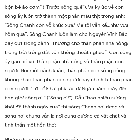
bộn bề áo cơm” (“Trước sông quê”). Và ký ức về con
sông ấy luôn trở thành một phần máu thịt trong anh:
“Sông Chanh còn vỗ khúc xưa/ Mẹ tôi vẫn kể…như vừa
hôm qua”. Sông Chanh luôn làm cho Nguyễn Vĩnh Bảo
day dứt trong cảnh “Thương cho thân phận nhà nông/
trông trời trông đất vẫn không thoát nghèo”. Con sông
ấy gắn bó với thân phận nhà nông và thân phận con
người. Nói một cách khác, thân phận con sông cũng
không khác thân phận con người hay chính là thân phận
con người: “Lở bồi/ hai phía ầu ơ/ Ngàn năm chảy đến
bao giờ/ sông ơi!” (“Sông ơi!”). Dẫu “bao nhiêu sương
khói đã thành ngày xưa” thì sông Chanh nói riêng và
sông nói chung vẫn là nơi dung dưỡng cả vật chất và
tinh thần một hồn thơ:
Những dòng sông chảy mãi đến bao la