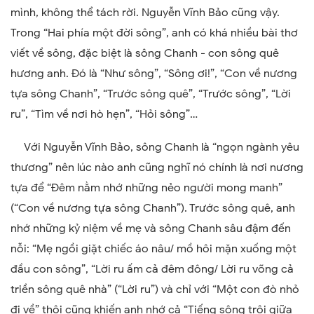
mình, không thể tách rời. Nguyễn Vĩnh Bảo cũng vậy.
Trong “Hai phía một đời sông”, anh có khá nhiều bài thơ
viết về sông, đặc biệt là sông Chanh - con sông quê
hương anh. Đó là “Như sông”, “Sông ơi!”, “Con về nương
tựa sông Chanh”, “Trước sông quê”, “Trước sông”, “Lời
ru”, “Tìm về nơi hò hẹn”, “Hỏi sông”…
Với Nguyễn Vĩnh Bảo, sông Chanh là “ngọn ngành yêu
thương” nên lúc nào anh cũng nghĩ nó chính là nơi nương
tựa để “Đêm nằm nhớ những nẻo người mong manh”
(“Con về nương tựa sông Chanh”). Trước sông quê, anh
nhớ những kỷ niệm về mẹ và sông Chanh sâu đậm đến
nỗi: “Mẹ ngồi giặt chiếc áo nâu/ mồ hôi mặn xuống một
đầu con sông”, “Lời ru ấm cả đêm đông/ Lời ru võng cả
triền sông quê nhà” (“Lời ru”) và chỉ với “Một con đò nhỏ
đi về” thôi cũng khiến anh nhớ cả “Tiếng sông trôi giữa