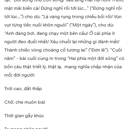
tại: “Đời sống như con sông/ Sau lưng mãi núi non/ Trước
mặt mãi biển cả/ Đừng nghĩ rồi tới lúc…” (“Đừng nghĩ rồi
tới lúc…”) cho dù: “Lá vàng rụng trong chiều bối rối/ Vùn
vụt từng tiếc nuối khôn nguôi” (“Một ngày”), cho dù:
“Anh đang bơi, đang chạy một bên cầu/ Ở cái phía ít
người đeo đuổi nhất/ Xâu chuỗi lại những gì đánh mất/
Thành chiếc vòng choàng cổ tương lai” (“Đơn lẻ”). “Cuối
năm” - bài cuối cùng in trong “Hai phía một đời sông” có
bốn câu thật triết lý, thật lạ, mang nghĩa chấp nhận của
mỗi đời người:
Trời cao, đất thấp
Chở, che muôn loài
Thời gian gẫy khúc