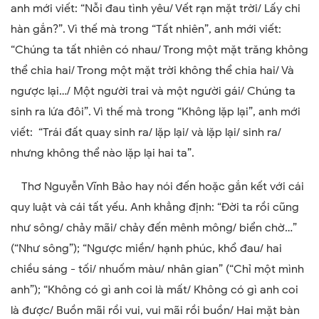
anh mới viết: “Nỗi đau tình yêu/ Vết rạn mặt trời/ Lấy chi
hàn gắn?”. Vì thế mà trong “Tất nhiên”, anh mới viết:
“Chúng ta tất nhiên có nhau/ Trong một mặt trăng không
thể chia hai/ Trong một mặt trời không thể chia hai/ Và
ngược lại…/ Một người trai và một người gái/ Chúng ta
sinh ra lứa đôi”. Vì thế mà trong “Không lặp lại”, anh mới
viết: “Trái đất quay sinh ra/ lặp lại/ và lặp lại/ sinh ra/
nhưng không thể nào lặp lại hai ta”.
Thơ Nguyễn Vĩnh Bảo hay nói đến hoặc gắn kết với cái
quy luật và cái tất yếu. Anh khẳng định: “Đời ta rồi cũng
như sông/ chảy mãi/ chảy đến mênh mông/ biển chờ…”
(“Như sông”); “Ngược miền/ hạnh phúc, khổ đau/ hai
chiều sáng - tối/ nhuốm màu/ nhân gian” (“Chỉ một mình
anh”); “Không có gì anh coi là mất/ Không có gì anh coi
là được/ Buồn mãi rồi vui, vui mãi rồi buồn/ Hai mặt bàn