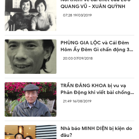
QUANG VŨ - XUÂN QUỲNH
07:28 19/03/2019
PHÙNG GIA LỘC và Cái Đêm
Hôm Ấy Đêm Gì chấn động 30
năm trước
20:03 07/09/2018
TRẦN ĐĂNG KHOA bị vu vạ
Phản Động khi viết bài chống
lại sự ngang ngược của Trung
21:49 16/08/2019
Quốc
Nhà báo MINH DIỆN bị kiện do
đâu?