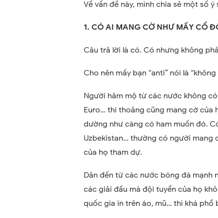
Về vấn đề này, mình chia sẻ một số ý 
1. CÓ AI MANG CỜ NHƯ MẤY CỔ Đ
Câu trả lời là có. Có nhưng không phả
Cho nên mấy bạn “anti” nói là “không 
Người hâm mộ từ các nước không có đ
Euro… thi thoảng cũng mang cờ của họ
dường như càng có ham muốn đó. Có 
Uzbekistan… thường có người mang c
của họ tham dự.
Dân đến từ các nước bóng đá mạnh như
các giải đấu mà đội tuyển của họ kh
quốc gia in trên áo, mũ… thì khá phổ 