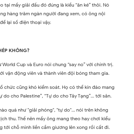
o tại mấy giải đấu đó đúng là kiểu “ăn ké” thôi. Nó
ằng hàng trăm ngàn người đang xem, có ông nội
 lại số điện thoại vậy.
PHÉP KHÔNG?
 World Cup và Euro nói chung “say no” với chính trị.
với vận động viên và thành viên đội bóng tham gia.
tổ chức cũng khó kiểm soát. Họ có thể kín đáo mang
ự do cho Palestine”, “Tự do cho Tây Tạng”... tới sân.
hào quá như "giải phóng", "tự do"... nói trên không
 tịch thu. Thế nên mấy ông mang theo hay chơi kiểu
 tới chỗ mình liền cầm giương lên xong rồi cất đi.