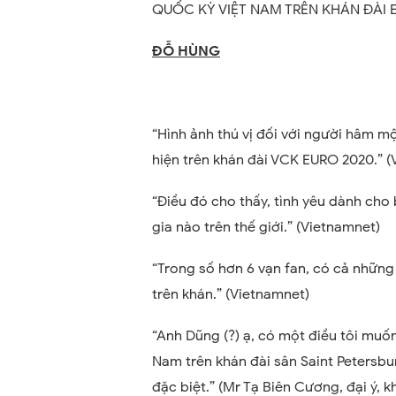
QUỐC KỲ VIỆT NAM TRÊN KHÁN ĐÀI 
ĐỖ HÙNG
“Hình ảnh thú vị đối với người hâm m
hiện trên khán đài VCK EURO 2020.” (
“Điều đó cho thấy, tình yêu dành cho
gia nào trên thế giới.” (Vietnamnet)
“Trong số hơn 6 vạn fan, có cả những 
trên khán.” (Vietnamnet)
“Anh Dũng (?) ạ, có một điều tôi muốn 
Nam trên khán đài sân Saint Petersburg
đặc biệt.” (Mr Tạ Biên Cương, đại ý, k