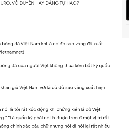
EURO, VÔ DUYÊN HAY ĐÁNG TỰ HÀO?
ộ bóng đá Việt Nam khi lá cờ đỏ sao vàng đã xuất
Vietnamnet)
 bóng đá của người Việt không thua kém bất kỳ quốc
khán giả Việt Nam với lá cờ đỏ sao vàng xuất hiện
nói là tôi rất xúc động khi chứng kiến lá cờ Việt
.” “Lá quốc kỳ phải nói là được treo ở một vị trí rất
hông chính xác câu chữ nhưng nói đi nói lại rất nhiều