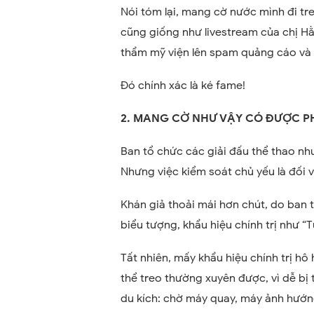
Nói tóm lại, mang cờ nước mình đi tre
cũng giống như livestream của chị H
thẩm mỹ viện lên spam quảng cáo và để
Đó chính xác là ké fame!
2. MANG CỜ NHƯ VẬY CÓ ĐƯỢC 
Ban tổ chức các giải đấu thể thao như
Nhưng việc kiểm soát chủ yếu là đối 
Khán giả thoải mái hơn chút, do ban 
biểu tượng, khẩu hiệu chính trị như “T
Tất nhiên, mấy khẩu hiệu chính trị hô 
thể treo thường xuyên được, vì dễ bị
du kích: chờ máy quay, máy ảnh hướng