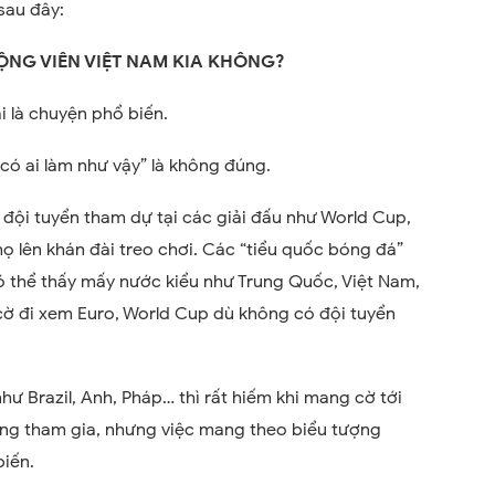
sau đây:
ỘNG VIÊN VIỆT NAM KIA KHÔNG?
i là chuyện phổ biến.
có ai làm như vậy” là không đúng.
ội tuyển tham dự tại các giải đấu như World Cup,
 lên khán đài treo chơi. Các “tiểu quốc bóng đá”
thể thấy mấy nước kiểu như Trung Quốc, Việt Nam,
ờ đi xem Euro, World Cup dù không có đội tuyển
 Brazil, Anh, Pháp… thì rất hiếm khi mang cờ tới
ông tham gia, nhưng việc mang theo biểu tượng
biến.