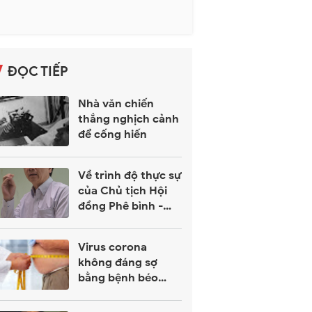
ĐỌC TIẾP
Nhà văn chiến
thắng nghịch cảnh
để cống hiến
Về trình độ thực sự
của Chủ tịch Hội
đồng Phê bình -
Dịch thuật, Hội
Nhà văn TPHCM
Virus corona
không đáng sợ
bằng bệnh béo
phì?