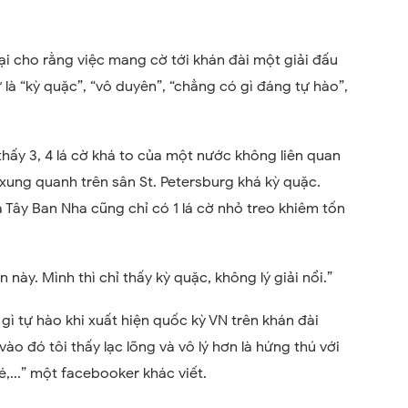
ại cho rằng việc mang cờ tới khán đài một giải đấu
là “kỳ quặc”, “vô duyên”, “chẳng có gì đáng tự hào”,
thấy 3, 4 lá cờ khá to của một nước không liên quan
 xung quanh trên sân St. Petersburg khá kỳ quặc.
và Tây Ban Nha cũng chỉ có 1 lá cờ nhỏ treo khiêm tốn
này. Mình thì chỉ thấy kỳ quặc, không lý giải nổi.”
 gì tự hào khi xuất hiện quốc kỳ VN trên khán đài
ào đó tôi thấy lạc lõng và vô lý hơn là hứng thú với
ké,...” một facebooker khác viết.