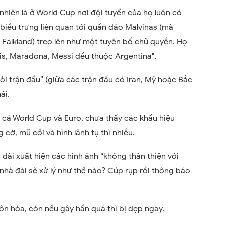
nhiên là ở World Cup nơi đội tuyển của họ luôn có
 biểu trưng liên quan tới quần đảo Malvinas (mà
 Falkland) treo lên như một tuyên bố chủ quyền. Họ
cis, Maradona, Messi đều thuộc Argentina".
hỏi trận đấu” (giữa các trận đấu có Iran, Mỹ hoặc Bắc
ái.
n cả World Cup và Euro, chưa thấy các khẩu hiệu
 cờ, mũ cối và hình lãnh tụ thì nhiều.
 đài xuất hiện các hình ảnh “không thân thiện với
nhà đài sẽ xử lý như thế nào? Cúp rụp rồi thông báo
 ôn hòa, còn nếu gây hấn quá thì bị dẹp ngay.