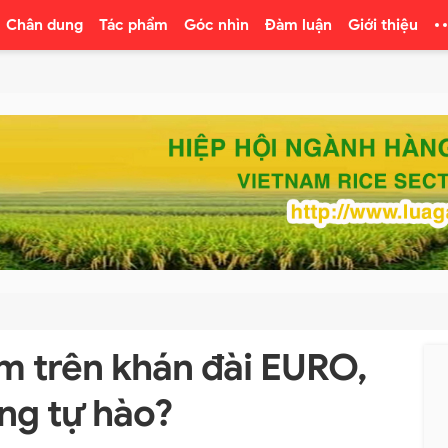
Chân dung
Tác phẩm
Góc nhìn
Đàm luận
Giới thiệu
m trên khán đài EURO,
ng tự hào?