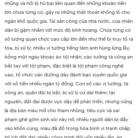
nhũng và hối lộ hủ bại liên quan đến những khoản tiền
lớn chưa từng có, gây ra những thất thoát khổng lồ cho
ngân khố quốc gia. Tài sản công của nhà nước, của nhân
dân bị gặm nhấm với mức độ kinh hoàng. Chưa từng có
số lượng quan chức cao cấp lớn đến như thế bị truy tố ra
tòa, bị xử lý; nhiều vị tướng tiếng tăm anh hùng lừng lẫy,
bỗng một ngày khoác áo tội nhân; các tướng tá công an
bắt tay với tội phạm, đặc biệt là tội phạm công nghệ
cao, tổ chức các đường dây đánh bạc xuyên quốc gia
với số tiền nhiều ngàn tỷ đồng. Con số các vị tướng, tá
công an, quân đội bị bắt, bị xử lý cứ dài thêm; tài
nguyên, đất đai được vực dậy để phát triển, nhưng cũng
là địa bàn màu mỡ cho tham nhũng, tiêu cực và sai
phạm ghê gớm sinh sôi nảy nở; nhiều người dân bị đẩy
vào khốn cùng, máu đã đổ trong hòa bình vì tranh chấp
lợi ích đất đai; nhiều công trình đội vốn nhiều lần, áp