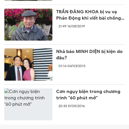
TRẦN ĐĂNG KHOA bị vu vạ
Phản Động khi viết bài chống
lại sự ngang ngược của Trung
21:49 16/08/2019
Quốc
Nhà báo MINH DIỆN bị kiện do
đâu?
01:14 04/03/2013
Cơn ngụy biện trong chương
trình "60 phút mở"
20:33 31/05/2016