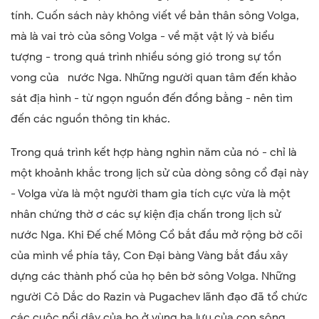
tính
.
Cuốn sách này không viết về bản thân sông Volga,
mà là vai trò của sông Volga - về mặt vật lý và biểu
tượng - trong quá trình
nhiều sóng gió
trong sự tồn
vong của
nước Nga. Những người quan tâm đến khảo
sát địa hình - từ
ngọn
nguồn đến đồng bằng - nên tìm
đến các nguồn thông tin khác.
Trong quá trình kết hợp hàng nghìn năm của nó - chỉ là
một khoảnh khắc trong lịch sử của dòng sông cổ đại này
- Volga vừa là một người tham gia tích cực vừa là một
nhân chứng
thờ ơ
các sự kiện địa chấn trong lịch sử
nước Nga. Khi Đế chế Mông Cổ bắt đầu mở rộng
bờ cõi
của mình
về phía tây,
Con Đại bàng Vàng
bắt đầu xây
dựng các thành phố của họ bên bờ sông Volga.
Những
người Cô Dắc do
Razin và Pugachev
lãnh đạo
đã tổ chức
các cuộc
nổi dậy
của họ ở vùng hạ lưu của con sông