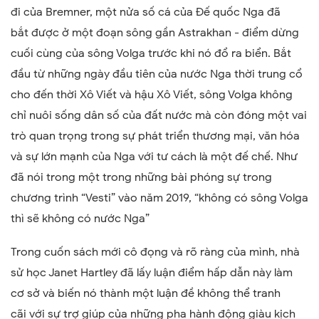
đi của Bremner, một nửa số cá của Đế quốc Nga đã
bắt
được
ở một đoạn sông gần Astrakhan - điểm dừng
cuối cùng của sông Volga trước khi nó đổ ra biển. Bắt
đầu từ những ngày đầu tiên của nước Nga thời trung cổ
cho đến thời Xô Viết và hậu Xô Viết, sông Volga không
chỉ nuôi sống dân số của đất nước mà còn đóng một vai
trò quan trọng trong sự phát triển thương mại, văn hóa
và sự lớn mạnh của Nga với tư cách là một đế chế. Như
đã nói trong một trong những
bài phóng sự trong
chương trình “
Vesti
”
vào năm 2019,
“
không có sông Volga
thì sẽ không có nước Nga
”
T
rong cuốn sách mới cô đọng và rõ ràng
của mình, n
hà
sử học Janet Hartley
đã
lấy luận điểm hấp dẫn này làm
cơ sở và biến nó thành
một luận đề không thể tranh
cãi
với
sự trợ giúp của
những pha hành động
giàu
kịch