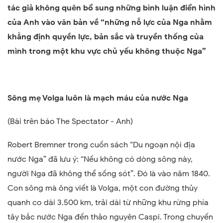
tác giả không quên bổ sung những bình luận điển hình
của Anh vào văn bản về
“
những nỗ lực của Nga nhằm
khẳng định quyền lực, bản sắc và truyền thống của
mình trong một khu vực chủ yếu không thuộc Nga
”
Sông m
ẹ Volga luôn là mạch máu của nước Nga
(
B
ài trên b
áo
The Spectator
-
Anh)
Robert Bremner trong cuốn sách
“
Du ngoạn nội địa
nước Nga
” đã lưu ý
: “Nếu không có dòng sông này,
người Nga đã không thể sống sót
”
. Đó là vào năm 1840.
Con sông mà ông viết là Volga, một con đường thủy
quanh co dài 3.500 km, trải dài từ những khu rừng phía
tây bắc nước Nga đến thảo nguyên Caspi. Trong chuyến