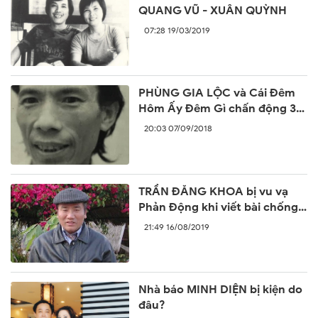
QUANG VŨ - XUÂN QUỲNH
07:28 19/03/2019
PHÙNG GIA LỘC và Cái Đêm
Hôm Ấy Đêm Gì chấn động 30
năm trước
20:03 07/09/2018
TRẦN ĐĂNG KHOA bị vu vạ
Phản Động khi viết bài chống
lại sự ngang ngược của Trung
21:49 16/08/2019
Quốc
Nhà báo MINH DIỆN bị kiện do
đâu?