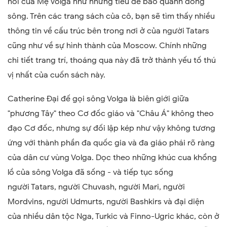
nôi của Mẹ Volga như những tiêu đề bao quanh dòng
sông. Trên các trang sách của cô, bạn sẽ tìm thấy nhiều
thông tin về cấu trúc bên trong nơi ở của người Tatars
cũng như về sự hình thành của Moscow. Chính những
chi tiết trang trí, thoáng qua này đã trở thành yếu tố thú
vị nhất của cuốn sách này.
Catherine Đại đế gọi sông Volga là biên giới giữa
"phương Tây" theo Cơ đốc giáo và "Châu Á" không theo
đạo Cơ đốc, nhưng sự đối lập kép như vậy không tương
ứng với thành phần đa quốc gia và đa giáo phái rõ ràng
của dân cư vùng Volga. Dọc theo những khúc cua khổng
lồ của sông Volga đã sống - và tiếp tục sống
người
Tatars,
người
Chuvash,
người
Mari,
người
Mordvins,
người
Udmurts,
người
Bashkirs và đại diện
của nhiều dân tộc Nga, Turkic và Finno-Ugric khác,
còn
ở