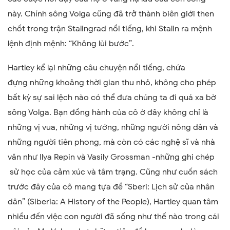
này. Chính sông Volga
cũng
đã trở thành biên giới then
chốt trong trận Stalingrad nổi tiếng, khi Stalin ra mệnh
lệnh định mệnh:
“
Không lùi bước
”
.
Hartley kể lại những câu chuyện nổi tiếng,
chứa
đựng
những khoảng thời gian thu nhỏ, không cho phép
bất kỳ sự sai lệch nào có thể đưa chúng ta đi quá xa bờ
sông Volga. Bạn đồng hành của cô ở đây không chỉ là
những vị vua, những vị tướng, những người nông dân và
những người tiên phong, mà còn có các nghệ sĩ và nhà
văn như Ilya Repin và Vasily Grossman
-
những
ghi chép
sử học
của
cảm xúc và tâm trạng. Cũng như cuốn sách
trước đây của cô
mang tựa đề “Sberi: Lịch sử của nhân
dân
”
(
Siberia: A History of the People
)
, Hartley quan tâm
nhiều đến việc con người đã sống như thế nào trong cái