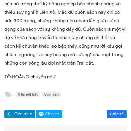
của nó trong thời kỳ công nghiệp hóa nhanh chóng và
thiếu suy nghĩ ở Liên Xô. Mặc dù cuốn sách này chỉ có
hơn 300 trang, nhưng không nên nhầm lẫn
giữa sự cô
đọng
của
sách
với
sự
không đầy đủ. Cuốn sách là một ví
dụ về khả năng truyền tải
chắc tay những chi tiết
và
cách kể chuyện khéo léo bậc thầy, cũng như lời kêu gọi
chiêm ngưỡng "vẻ huy hoàng
mờ sương
" của một trong
những con sông lâu đời nhất trên Trái đất.
TÔ HOÀNG
c
huyển ngữ
3 tin nổi bật
Góc nhìn
Góc nhìn
Chia sẻ
Chia sẻ