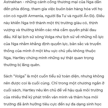
Astrakhan - những cánh cổng thương mại của Nga dẫn
đến phía đông
, tham gia việc
buôn bán hàng hóa
với
họ
còn có
người Armenia,
người
Ba Tư và
người
Ấn Độ. Điều
này khiến Nga trở thành một thị trường giàu có, thịnh
vượng và thường khiến các nhà cầm quyền phải đau
đầu.
K
ể
lại lịch sử
sông Volga như
lịch sử
về những nỗ lực
của Nga nhằm khẳng định quyền lực, bản sắc và truyền
thống của mình ở một khu vực chủ yếu không thuộc
Nga, Hartley chứng minh những sự thật quan trọng
thường bị lãng quên.
Sách
“
Volga
”
là một cuốn tiểu sử toàn diện, nhưng không
nên được coi là cuối cùng. Chỉ trong
một
chương ngắn
ở
cuối sách,
Hartley nêu lên chủ đề về hậu quả môi trường
của nhiều thế kỷ phát triển văn minh và thảm họa môi
trường đã ảnh hưởng tiêu cực đến sự đa dạng sinh học