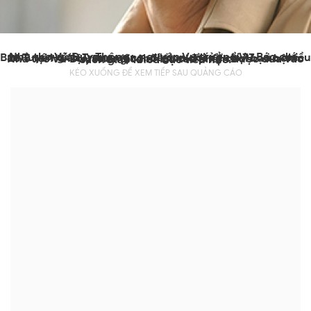
Nhà thơ Vũ Duy Thông - nguyên Vụ trưởng Vụ Báo chí - Ban Tuyên giáo Trung ương, đã qua đời ở tuổi 77, vào chiều 28/5 tại Hà Nội, sau một thời gian chống chọi bạo bệnh. Nhà thơ Vũ Duy Thông có nhiều tác phẩm được đưa vào sách giáo khoa bậc tiểu học.