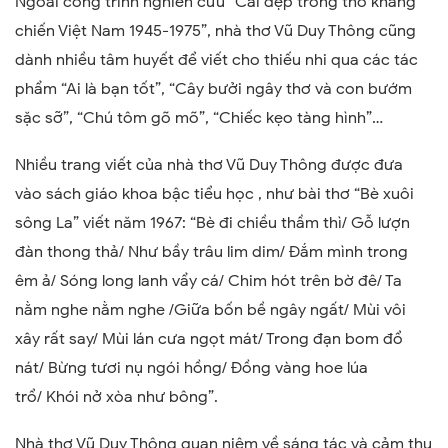
Ngoài công trình nghiên cứu “Cái đẹp trong thơ kháng
chiến Việt Nam 1945-1975”, nhà thơ Vũ Duy Thông cũng
dành nhiều tâm huyết để viết cho thiếu nhi qua các tác
phẩm “Ai là bạn tốt”, “Cây bưởi ngây thơ và con bướm
sặc sỡ”, “Chú tôm gõ mõ”, “Chiếc kẹo tàng hình”…
Nhiều trang viết của nhà thơ Vũ Duy Thông được đưa
vào sách giáo khoa bậc tiểu học , như bài thơ “Bè xuôi
sông La” viết năm 1967:
“
Bè đi chiều thầm thì/
Gỗ lượn
đàn thong thả/
Như bầy trâu lim dim/
Đắm mình trong
êm ả/
Sóng long lanh vẩy cá/
Chim hót trên bờ đê/
Ta
nằm nghe nằm nghe
/Giữa bốn bề ngây ngất/
Mùi vôi
xây rất say/
Mùi lán cưa ngọt mát/
Trong đạn bom đổ
nát/
Bừng tươi nụ ngói hồng/
Đồng vàng hoe lúa
trổ/
Khói nở xòa như bông
”
.
Nhà thơ Vũ Duy Thông quan niệm về sáng tác và cảm thụ