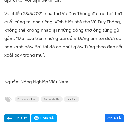
dịp lui tới với bạn bè thi ca.
Và chiều 28/5/2021, nhà thơ Vũ Duy Thông đã trút hơi thở
cuối cùng tại nhà riêng. Vĩnh biệt nhà thơ Vũ Duy Thông,
không thể không nhắc lại những dòng thơ ông từng gửi
gắm: “
Mai sau trên những bãi cồn/ Đừng tìm tôi dưới cỏ
non xanh dày/ Bởi tôi đã có phút giây/ Từng theo đàn sếu
xo
ãi
bay trong mù".
Nguồn: Nông Nghiệp Việt Nam
3 tin nổi bật
Bài vedette
Tin tức
Tin tức
Chia sẻ
Chia sẻ