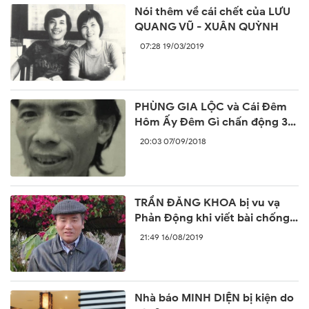
Nói thêm về cái chết của LƯU
QUANG VŨ - XUÂN QUỲNH
07:28 19/03/2019
PHÙNG GIA LỘC và Cái Đêm
Hôm Ấy Đêm Gì chấn động 30
năm trước
20:03 07/09/2018
TRẦN ĐĂNG KHOA bị vu vạ
Phản Động khi viết bài chống
lại sự ngang ngược của Trung
21:49 16/08/2019
Quốc
Nhà báo MINH DIỆN bị kiện do