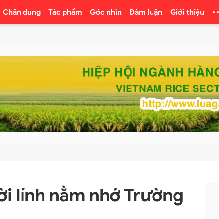
Chân dung
Tác phẩm
Góc nhìn
Đàm luận
Giới thiệu
i lính nằm nhớ Trường