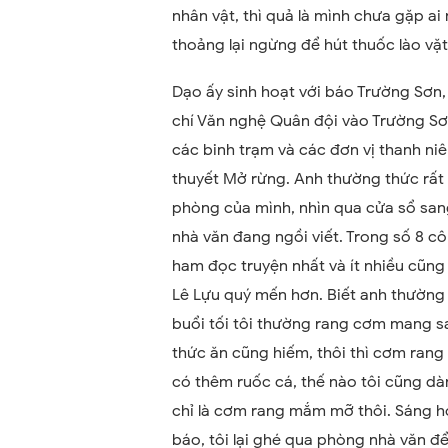
nhân vật, thì quả là mình chưa gặp ai 
thoảng lại ngừng để hút thuốc lào vặt
Dạo ấy sinh hoạt với báo Trường Sơn,
chí Văn nghệ Quân đội vào Trường Sơ
các binh trạm và các đơn vị thanh ni
thuyết Mở rừng. Anh thường thức rất k
phòng của mình, nhìn qua cửa sổ san
nhà văn đang ngồi viết. Trong số 8 cô 
ham đọc truyện nhất và ít nhiều cũng 
Lê Lựu quý mến hơn. Biết anh thường 
buổi tối tôi thường rang cơm mang s
thức ăn cũng hiếm, thôi thì cơm ra
có thêm ruốc cá, thế nào tôi cũng d
chỉ là cơm rang mắm mỡ thôi. Sáng ho
báo, tôi lại ghé qua phòng nhà văn để