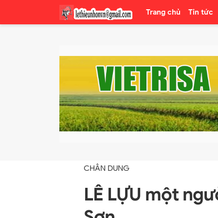
Trang chủ
Tin tức
CHÂN DUNG
LÊ LỰU một ngườ
Sơn