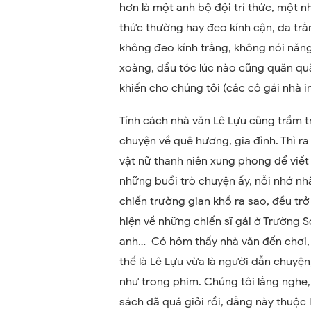
hơn là một anh bộ đội trí thức, một n
thức thường hay đeo kính cận, da tr
không đeo kính trắng, không nói năn
xoàng, đầu tóc lúc nào cũng quăn quă
khiến cho chúng tôi (các cô gái nhà i
Tính cách nhà văn Lê Lựu cũng trầm tr
chuyện về quê hương, gia đình. Thì ra
vật nữ thanh niên xung phong để viế
những buổi trò chuyện ấy, nỗi nhớ n
chiến trường gian khổ ra sao, đều tr
hiện về những chiến sĩ gái ở Trường S
anh… Có hôm thấy nhà văn đến chơi, 
thế là Lê Lựu vừa là người dẫn chuyện
như trong phim. Chúng tôi lắng nghe,
sách đã quá giỏi rồi, đằng này thuộc 