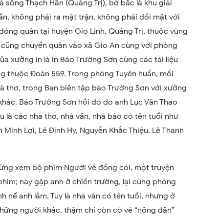
là sông Thạch Hãn (Quảng Trị), bờ bắc là khu giải
ấn, không phải ra mặt trận, không phải đối mặt với
đóng quân tại huyện Gio Linh, Quảng Trị, thuộc vùng
n cũng chuyển quân vào xã Gio An cùng với phòng
ủa xưởng in là in Báo Trường Sơn cùng các tài liệu
ng thuộc Đoàn 559. Trong phòng Tuyên huấn, mối
à thơ, trong Ban biên tập báo Trường Sơn với xưởng
 khác. Báo Trường Sơn hồi đó do anh Lục Văn Thao
 là các nhà thơ, nhà văn, nhà báo có tên tuổi như
 Minh Lợi, Lê Đình Hy, Nguyễn Khắc Thiệu, Lê Thanh
 từng xem bộ phim Người về đồng cói, một truyện
him; nay gặp anh ở chiến trường, lại cùng phòng
nh nể anh lắm. Tuy là nhà văn có tên tuổi, nhưng ở
hững người khác, thậm chí còn có vẻ “nông dân”