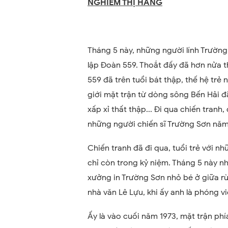
NGHIÊM THỊ HẰNG
Tháng 5 này, những người lính Trườn
lập Đoàn 559. Thoắt đấy đã hơn nửa t
559 đã trên tuổi bát thập, thế hệ trẻ
giới mặt trận từ dòng sông Bến Hải đ
xấp xỉ thất thập... Đi qua chiến tranh,
những người chiến sĩ Trường Sơn năm
Chiến tranh đã đi qua, tuổi trẻ với 
chỉ còn trong kỷ niệm. Tháng 5 này nh
xưởng in Trường Sơn nhỏ bé ở giữa rừ
nhà văn Lê Lựu, khi ấy anh là phóng 
Ấy là vào cuối năm 1973, mặt trận ph