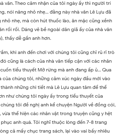
hà văn. Theo cảm nhận của tôi ngày ấy thì người trí
ắng, nói năng nhỏ nhẹ… đằng này nhà văn Lê Lựu đã
g nhỏ nhẹ, mà còn hút thuốc lào, ăn mặc cũng xềnh
n rối rối. Dáng vẻ bề ngoài dân giã ấy của nhà văn
n), thấy dễ gần anh hơn.
ầm, khi anh đến chơi với chúng tôi cũng chỉ rủ rỉ trò
 đó cũng là cách của nhà văn tiếp cận với các nhân
t cuốn tiểu thuyết Mở rừng mà anh đang ấp ủ… Qua
hà của chúng tôi, những cảm xúc ngày đầu mới vào
ở thành những chi tiết mà Lê Lựu quan tâm để thể
ơn như chúng tôi ngày ấy trong tiểu thuyết của
chúng tôi đề nghị anh kể chuyện Người về đồng cói,
, vừa thể hiện các nhân vật trong truyện cũng y hệt
 phục anh quá. Tôi nghĩ thuộc lòng đến 7-8 trang
lòng cả mấy chục trang sách, lại vào vai bấy nhiêu