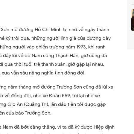
g Sơn mở đường Hồ Chí Minh lại nhớ về ngày thành
hế kỷ trôi qua, những người lính già của đường dây
 những người vào chiến trường năm 1973, khi ranh
ã đẩy lùi về bờ Nam sông Thạch Hãn, giờ cũng đã
 đi qua thời tuổi trẻ thanh xuân, giờ gặp lại nhau,
 xưa vẫn sâu nặng nghĩa tình đồng đội.
những năm tháng mở đường Trường Sơn cũng đã lùi xa,
ớ về đồng đội, nhớ về Đoàn 559, tôi lại nhớ về
ng Gio An (Quảng Trị), lần đầu tiên tôi được gặp
viên của báo Trường Sơn.
ía Nam đã bớt căng thẳng, vì ta đã ký được Hiệp định