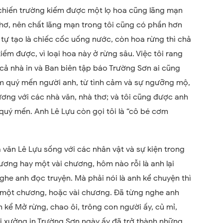
 chiến trường kiếm được một lọ hoa cũng lãng mạn
 thơ, nên chất lãng mạn trong tôi cũng có phần hơn
 tự tạo là chiếc cốc uống nước, còn hoa rừng thì chả
iếm được, vì loại hoa này ở rừng sâu. Việc tôi rang
cả nhà in và Ban biên tập báo Trường Sơn ai cũng
em quý mến người anh, từ tình cảm và sự ngưỡng mộ,
ơng với các nhà văn, nhà thơ; và tôi cũng được anh
 quý mến. Anh Lê Lựu còn gọi tôi là “cô bé cơm
 văn Lê Lựu sống với các nhân vật và sự kiện trong
ơng hay một vài chương, hôm nào rỗi là anh lại
ghe anh đọc truyện. Mà phải nói là anh kể chuyện thì
n một chương, hoặc vài chương. Đã từng nghe anh
h kể Mở rừng, chao ôi, trông con người ấy, củ mỉ,
ái xưởng in Trường Sơn ngày ấy đã trở thành những