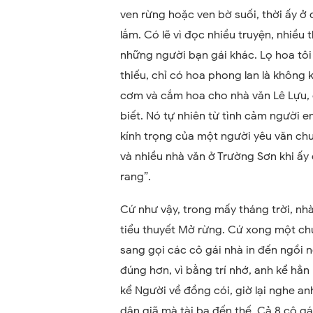
ven rừng hoặc ven bờ suối, thời ấy ở
lắm. Có lẽ vì đọc nhiều truyện, nhiều
những người bạn gái khác. Lọ hoa tôi
thiếu, chỉ có hoa phong lan là không k
cơm và cắm hoa cho nhà văn Lê Lựu, 
biết. Nó tự nhiên từ tình cảm người 
kính trọng của một người yêu văn chư
và nhiều nhà văn ở Trường Sơn khi ấy
rang”.
Cứ như vậy, trong mấy tháng trời, nhà
tiểu thuyết Mở rừng. Cứ xong một chư
sang gọi các cô gái nhà in đến ngồi n
đúng hơn, vì bằng trí nhớ, anh kể hẳ
kể Người về đồng cói, giờ lại nghe an
dân giã mà tài ba đến thế. Cả 8 cô g