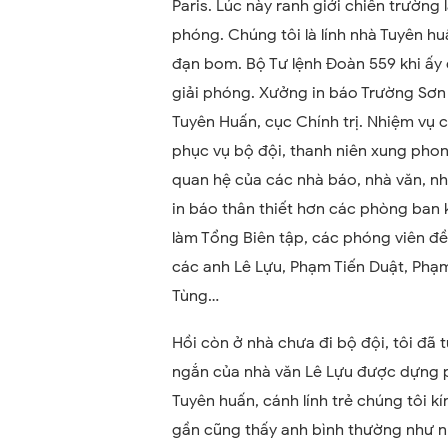
Paris. Lúc này ranh giới chiến trường 
phóng. Chúng tôi là lính nhà Tuyên hu
đạn bom. Bộ Tư lệnh Đoàn 559 khi ấy 
giải phóng. Xưởng in báo Trường Sơ
Tuyên Huấn, cục Chính trị. Nhiệm vụ c
phục vụ bộ đội, thanh niên xung pho
quan hệ của các nhà báo, nhà văn, nh
in báo thân thiết hơn các phòng ban
làm Tổng Biên tập, các phóng viên đều
các anh Lê Lựu, Phạm Tiến Duật, Phạm
Tùng…
Hồi còn ở nhà chưa đi bộ đội, tôi đã
ngắn của nhà văn Lê Lựu được dựng p
Tuyên huấn, cánh lính trẻ chúng tôi kí
gần cũng thấy anh bình thường như n