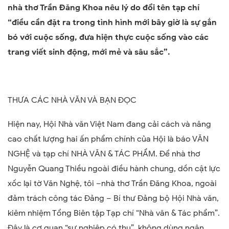
nhà thơ Trần Đăng Khoa nêu lý do đổi tên tạp chí
“điều cần đặt ra trong tình hình mới bây giờ là sự gắn
bó với cuộc sống, đưa hiện thực cuộc sống vào các
trang viết sinh động, mới mẻ và sâu sắc”.
THƯA CÁC NHÀ VĂN VÀ BẠN ĐỌC
Hiện nay, Hội Nhà văn Việt Nam đang cải cách và nâng
cao chất lượng hai ấn phẩm chính của Hội là báo VĂN
NGHỆ và tạp chí NHÀ VĂN & TÁC PHẨM. Để nhà thơ
Nguyễn Quang Thiều ngoài điều hành chung, dồn cật lực
xốc lại tờ Văn Nghệ, tôi –nhà thơ Trần Đăng Khoa, ngoài
đảm trách công tác Đảng – Bí thư Đảng bộ Hội Nhà văn,
kiêm nhiệm Tổng Biên tập Tạp chí “Nhà văn & Tác phẩm”.
Đây là cơ quan “sự nghiệp có thu”, không dùng ngân