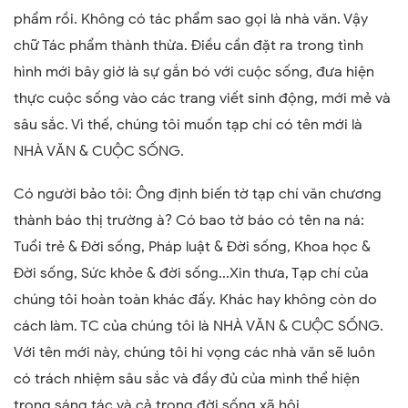
phẩm rồi. Không có tác phẩm sao gọi là nhà văn. Vậy
chữ Tác phẩm thành thừa. Điều cần đặt ra trong tình
hình mới bây giờ là sự gắn bó với cuộc sống, đưa hiện
thực cuộc sống vào các trang viết sinh động, mới mẻ và
sâu sắc. Vì thế, chúng tôi muốn tạp chí có tên mới là
NHÀ VĂN & CUỘC SỐNG.
Có người bảo tôi: Ông định biến tờ tạp chí văn chương
thành báo thị trường à? Có bao tờ báo có tên na ná:
Tuổi trẻ & Đời sống, Pháp luật & Đời sống, Khoa học &
Đời sống, Sức khỏe & đời sống...Xin thưa, Tạp chí của
chúng tôi hoàn toàn khác đấy. Khác hay không còn do
cách làm. TC của chúng tôi là NHÀ VĂN & CUỘC SỐNG.
Với tên mới này, chúng tôi hi vọng các nhà văn sẽ luôn
có trách nhiệm sâu sắc và đầy đủ của mình thể hiện
trong sáng tác và cả trong đời sống xã hội.