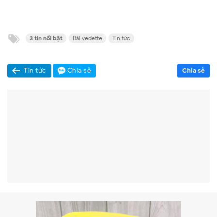
3 tin nổi bật
Bài vedette
Tin tức
Tin tức
Chia sẻ
Chia sẻ