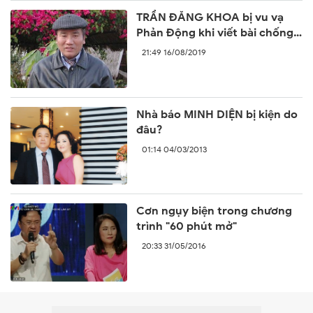
TRẦN ĐĂNG KHOA bị vu vạ
Phản Động khi viết bài chống
lại sự ngang ngược của Trung
21:49 16/08/2019
Quốc
Nhà báo MINH DIỆN bị kiện do
đâu?
01:14 04/03/2013
Cơn ngụy biện trong chương
trình "60 phút mở"
20:33 31/05/2016