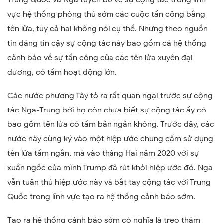
Trung Quốc Và Nga tuyên bố về sự cộng tác trong lĩnh
vực hệ thống phòng thủ sớm các cuộc tấn công bằng
tên lửa, tuy cả hai không nói cụ thể. Nhưng theo nguồn
tin đáng tin cậy sự cộng tác này bao gồm cả hệ thống
cảnh báo về sự tấn công của các tên lửa xuyên đại
dương, có tầm hoạt động lớn.
Các nước phương Tây tỏ ra rất quan ngại trước sự cộng
tác Nga-Trung bởi họ còn chưa biết sự cộng tác ấy có
bao gồm tên lửa có tầm bắn ngắn không. Trước đây, các
nước này cùng ký vào một hiệp ước chung cấm sử dụng
tên lửa tầm ngắn, mà vào tháng Hai năm 2020 với sự
xuẩn ngốc của mình Trump đã rút khỏi hiệp ước đó. Nga
vẫn tuân thủ hiệp ước này và bắt tay cộng tác với Trung
Quốc trong lĩnh vực tạo ra hệ thống cảnh báo sớm.
Tạo ra hệ thống cảnh báo sớm có nghĩa là treo thảm