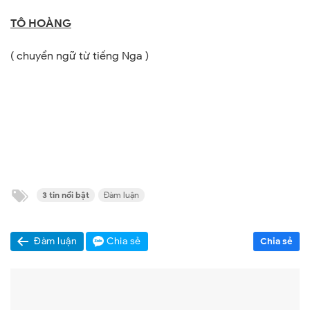
TÔ HOÀNG
( chuyển ngữ từ tiếng Nga )
3 tin nổi bật
Đàm luận
Đàm luận
Chia sẻ
Chia sẻ