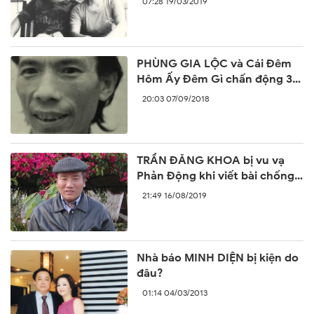
07:28 19/03/2019
PHÙNG GIA LỘC và Cái Đêm
Hôm Ấy Đêm Gì chấn động 30
năm trước
20:03 07/09/2018
TRẦN ĐĂNG KHOA bị vu vạ
Phản Động khi viết bài chống
lại sự ngang ngược của Trung
21:49 16/08/2019
Quốc
Nhà báo MINH DIỆN bị kiện do
đâu?
01:14 04/03/2013