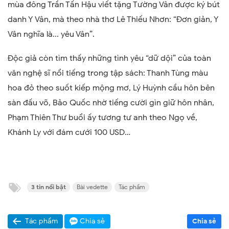
mùa đông Trần Tấn Hậu viết tặng Tường Vân được ký bút
danh Y Vân, mà theo nhà thơ Lê Thiếu Nhơn: “Đơn giản, Y
Vân nghĩa là... yêu Vân”.
Độc giả còn tìm thấy những tình yêu “dữ dội” của toàn
văn nghệ sĩ nổi tiếng trong tập sách: Thanh Tùng màu
hoa đỏ theo suốt kiếp mộng mơ, Lý Huỳnh cầu hôn bên
sàn đấu võ, Bảo Quốc nhờ tiếng cười gìn giữ hôn nhân,
Phạm Thiên Thư buổi ấy tương tư anh theo Ngọ về,
Khánh Ly với đám cưới 100 USD…
3 tin nổi bật
Bài vedette
Tác phẩm
Tác phẩm
Chia sẻ
Chia sẻ