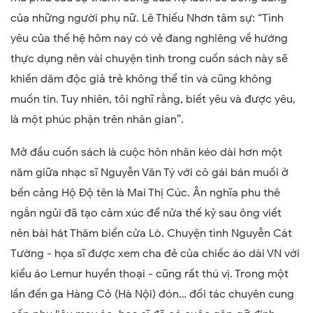
của những người phụ nữ. Lê Thiếu Nhơn tâm sự: “Tình
yêu của thế hệ hôm nay có vẻ đang nghiêng về hướng
thực dụng nên vài chuyện tình trong cuốn sách này sẽ
khiến dăm độc giả trẻ không thể tin và cũng không
muốn tin. Tuy nhiên, tôi nghĩ rằng, biết yêu và được yêu,
là một phúc phận trên nhân gian”.
Mở đầu cuốn sách là cuộc hôn nhân kéo dài hơn một
năm giữa nhạc sĩ Nguyễn Văn Tý với cô gái bán muối ở
bến cảng Hộ Độ tên là Mai Thị Cúc. Ân nghĩa phu thê
ngắn ngủi đã tạo cảm xúc để nửa thế kỷ sau ông viết
nên bài hát Thăm biển cửa Lò. Chuyện tình Nguyễn Cát
Tường - họa sĩ được xem cha đẻ của chiếc áo dài VN với
kiểu áo Lemur huyền thoại - cũng rất thú vị. Trong một
lần đến ga Hàng Cỏ (Hà Nội) đón… đối tác chuyên cung