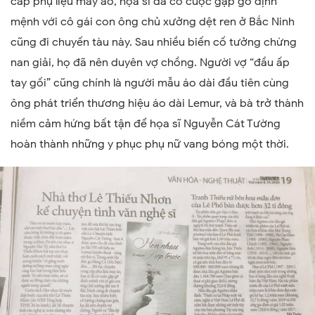
cấp phụ liệu may áo, họa sĩ đã có cuộc gặp gỡ định
mệnh với cô gái con ông chủ xưởng dệt ren ở Bắc Ninh
cũng đi chuyến tàu này. Sau nhiều biến cố tưởng chừng
nan giải, họ đã nên duyên vợ chồng. Người vợ “đầu ấp
tay gối” cũng chính là người mẫu áo dài đầu tiên cùng
ông phát triển thương hiệu áo dài Lemur, và bà trở thành
niềm cảm hứng bất tận để họa sĩ Nguyễn Cát Tường
hoàn thành những y phục phụ nữ vang bóng một thời.