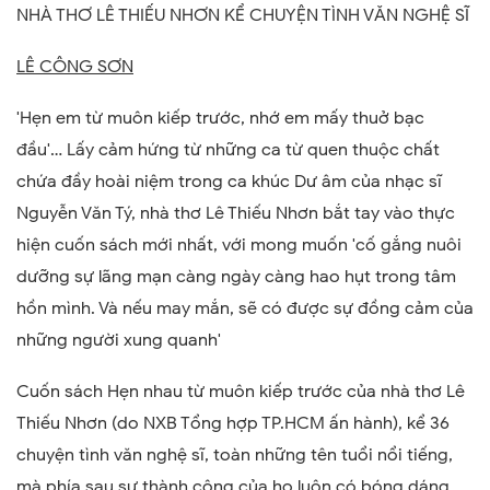
NHÀ THƠ LÊ THIẾU NHƠN KỂ CHUYỆN TÌNH VĂN NGHỆ SĨ
LÊ CÔNG SƠN
'Hẹn em từ muôn kiếp trước, nhớ em mấy thuở bạc
đầu'… Lấy cảm hứng từ những ca từ quen thuộc chất
chứa đầy hoài niệm trong ca khúc Dư âm của nhạc sĩ
Nguyễn Văn Tý,
nhà thơ Lê Thiếu Nhơn
bắt tay vào thực
hiện cuốn sách mới nhất, với mong muốn 'cố gắng nuôi
dưỡng sự lãng mạn càng ngày càng hao hụt trong tâm
hồn mình. Và nếu may mắn, sẽ có được sự đồng cảm của
những người xung quanh'
Cuốn sách Hẹn nhau từ muôn kiếp trước của nhà thơ Lê
Thiếu Nhơn (do NXB Tổng hợp TP.HCM ấn hành), kể 36
chuyện tình văn nghệ sĩ, toàn những tên tuổi nổi tiếng,
mà phía sau sự thành công của họ luôn có bóng dáng