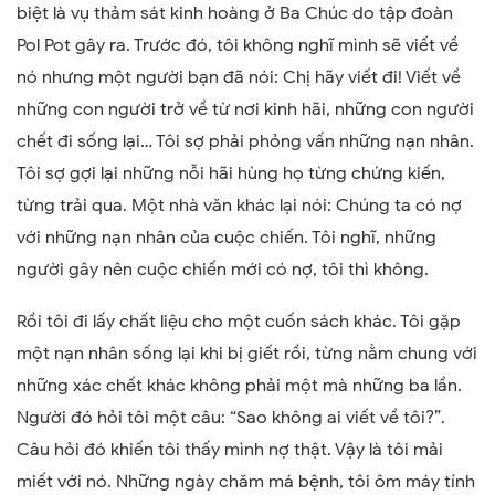
biệt là vụ thảm sát kinh hoàng ở Ba Chúc do tập đoàn
Pol Pot gây ra. Trước đó, tôi không nghĩ mình sẽ viết về
nó nhưng một người bạn đã nói: Chị hãy viết đi! Viết về
những con người trở về từ nơi kinh hãi, những con người
chết đi sống lại… Tôi sợ phải phỏng vấn những nạn nhân.
Tôi sợ gợi lại những nỗi hãi hùng họ từng chứng kiến,
từng trải qua. Một nhà văn khác lại nói: Chúng ta có nợ
với những nạn nhân của cuộc chiến. Tôi nghĩ, những
người gây nên cuộc chiến mới có nợ, tôi thì không.
Rồi tôi đi lấy chất liệu cho một cuốn sách khác. Tôi gặp
một nạn nhân sống lại khi bị giết rồi, từng nằm chung với
những xác chết khác không phải một mà những ba lần.
Người đó hỏi tôi một câu: “Sao không ai viết về tôi?”.
Câu hỏi đó khiến tôi thấy mình nợ thật. Vậy là tôi mải
miết với nó. Những ngày chăm má bệnh, tôi ôm máy tính