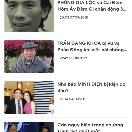
PHÙNG GIA LỘC và Cái Đêm
Hôm Ấy Đêm Gì chấn động 30
năm trước
20:03 07/09/2018
TRẦN ĐĂNG KHOA bị vu vạ
Phản Động khi viết bài chống
lại sự ngang ngược của Trung
21:49 16/08/2019
Quốc
Nhà báo MINH DIỆN bị kiện do
đâu?
01:14 04/03/2013
Cơn ngụy biện trong chương
trình "60 phút mở"