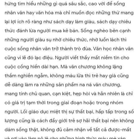
hứng tìm hiểu những gì quá sâu sắc, cao vời để sống
nhân văn hay văn hóa mà chỉ muốn đọc những thứ mang
lại lợi ích rõ ràng như sách dạy làm giàu, sách dạy chiêu
thức đánh lừa người mua kẻ bán. Sống nghèo bên cạnh
những người giàu sụ nhờ chiêu thức, nhờ luồn lách thì
cuộc sống nhân văn trở thành trò đùa. Văn học nhân văn
cũng vì lẽ đó lạc điệu. Người viết thấy mất niềm tin cho
cuộc cống hiến dài hạn. Mà văn chương không lặng
thầm nghiền ngẫm, không máu lửa thì trẻ hay già cũng
dễ dàng làm ra những sản phẩm na ná văn chương,
mang tính chủ quan, cạn kiệt, hẹp hòi và hẳn nhiên là chỉ
có giá trị tạm thời trong giai đoạn hoặc trong nhóm
người. Lối giáo dục miệt thị sự thất bại, hấp tấp trong số
lượng cũng là cách đẩy giới trẻ sợ hãi thất bại nên không
dám sống thật, không đủ cảm nhận về tất cả được-mất
và rơi vào làm nô lệ cho những hình thức màu mè xán