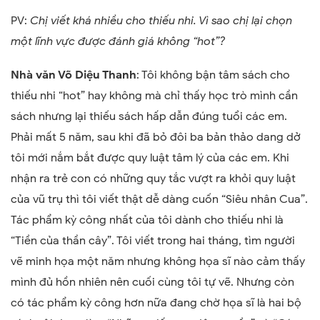
PV:
Chị viết khá nhiều cho thiếu nhi. Vì sao chị lại chọn
một lĩnh vực được đánh giá không “hot”?
Nhà văn Võ Diệu Thanh
: Tôi không bận tâm sách cho
thiếu nhi “hot” hay không mà chỉ thấy học trò mình cần
sách nhưng lại thiếu sách hấp dẫn đúng tuổi các em.
Phải mất 5 năm, sau khi đã bỏ đôi ba bản thảo dang dở
tôi mới nắm bắt được quy luật tâm lý của các em. Khi
nhận ra trẻ con có những quy tắc vượt ra khỏi quy luật
của vũ trụ thì tôi viết thật dễ dàng cuốn “Siêu nhân Cua”.
Tác phẩm kỳ công nhất của tôi dành cho thiếu nhi là
“Tiền của thần cây”. Tôi viết trong hai tháng, tìm người
vẽ minh họa một năm nhưng không họa sĩ nào cảm thấy
mình đủ hồn nhiên nên cuối cùng tôi tự vẽ. Nhưng còn
có tác phẩm kỳ công hơn nữa đang chờ họa sĩ là hai bộ