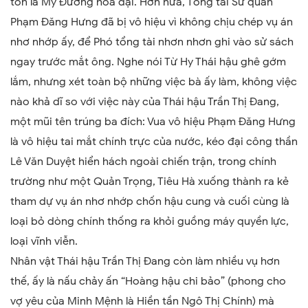
tôn là Mỹ Đường hóa dại. Hơn nữa, Tổng tài Sử quán
Phạm Đăng Hưng đã bị vô hiệu vì không chịu chép vụ án
nhơ nhớp ấy, để Phó tổng tài nhơn nhơn ghi vào sử sách
ngay trước mắt ông. Nghe nói Từ Hy Thái hậu ghê gớm
lắm, nhưng xét toàn bộ những việc bà ấy làm, không việc
nào khả dĩ so với việc này của Thái hậu Trần Thị Đang,
một mũi tên trúng ba đích: Vua vô hiệu Phạm Đăng Hưng
là vô hiệu tai mắt chính trực của nước, kéo đại công thần
Lê Văn Duyệt hiển hách ngoài chiến trận, trong chính
trường như một Quản Trọng, Tiêu Hà xuống thành ra kẻ
tham dự vụ án nhơ nhớp chốn hậu cung và cuối cùng là
loại bỏ dòng chính thống ra khỏi guồng máy quyền lực,
loại vĩnh viễn.
Nhân vật Thái hậu Trần Thị Đang còn làm nhiều vụ hơn
thế, ấy là nấu chảy ấn “Hoàng hậu chi bảo” (phong cho
vợ yêu của Minh Mệnh là Hiền tần Ngô Thị Chính) mà