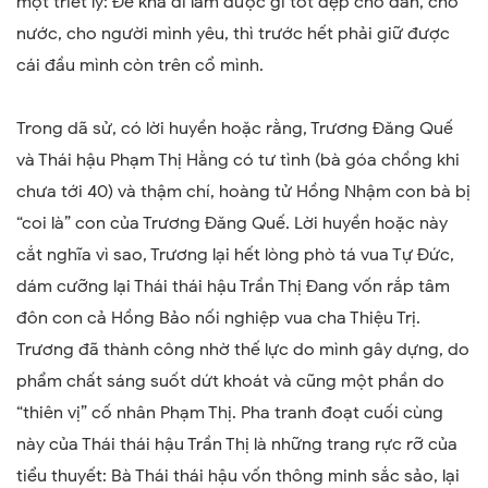
một triết lý: Để khả dĩ làm được gì tốt đẹp cho dân, cho
nước, cho người mình yêu, thì trước hết phải giữ được
cái đầu mình còn trên cổ mình.
Trong dã sử, có lời huyền hoặc rằng, Trương Đăng Quế
và Thái hậu Phạm Thị Hằng có tư tình (bà góa chồng khi
chưa tới 40) và thậm chí, hoàng tử Hồng Nhậm con bà bị
“coi là” con của Trương Đăng Quế. Lời huyền hoặc này
cắt nghĩa vì sao, Trương lại hết lòng phò tá vua Tự Đức,
dám cưỡng lại Thái thái hậu Trần Thị Đang vốn rắp tâm
đôn con cả Hồng Bảo nối nghiệp vua cha Thiệu Trị.
Trương đã thành công nhờ thế lực do mình gây dựng, do
phẩm chất sáng suốt dứt khoát và cũng một phần do
“thiên vị” cố nhân Phạm Thị. Pha tranh đoạt cuối cùng
này của Thái thái hậu Trần Thị là những trang rực rỡ của
tiểu thuyết: Bà Thái thái hậu vốn thông minh sắc sảo, lại