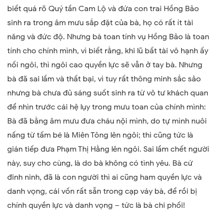
biết quá rõ Quý tần Cam Lộ và đứa con trai Hồng Bảo
sinh ra trong âm mưu sắp đặt của bà, họ có rất ít tài
năng và đức độ. Nhưng bà toan tính vụ Hồng Bảo là toan
tính cho chính mình, vì biết rằng, khi lũ bất tài vô hạnh ấy
nối ngôi, thì ngôi cao quyền lực sẽ vẫn ở tay bà. Nhưng
bà đã sai lầm và thất bại, vì tuy rất thông minh sắc sảo
nhưng bà chưa đủ sáng suốt sinh ra từ vô tư khách quan
để nhìn trước cái hệ lụy trong mưu toan của chính mình:
Bà đã bằng âm mưu đưa cháu nội mình, do tự mình nuôi
nấng từ tấm bé là Miên Tông lên ngôi; thì cũng tức là
gián tiếp đưa Phạm Thị Hằng lên ngôi. Sai lầm chết người
này, suy cho cùng, là do bà không có tình yêu. Bà cứ
đinh ninh, đã là con người thì ai cũng ham quyền lực và
danh vọng, cái vốn rất sẵn trong cạp váy bà, để rồi bị
chính quyền lực và danh vọng – tức là bà chi phối!