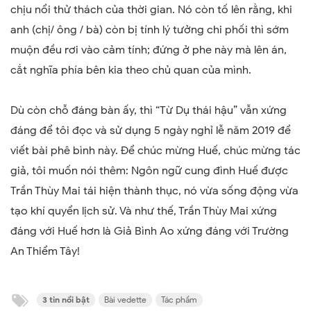
chịu nổi thử thách của thời gian. Nó còn tố lên rằng, khi
anh (chị/ ông / bà) còn bị tính lý tưởng chi phối thì sớm
muộn đều rơi vào cảm tính; đứng ở phe này mà lên án,
cắt nghĩa phía bên kia theo chủ quan của mình.
Dù còn chỗ đáng bàn ấy, thì “Từ Dụ thái hậu” vẫn xứng
đáng để tôi đọc và sử dụng 5 ngày nghỉ lễ năm 2019 để
viết bài phê bình này. Để chúc mừng Huế, chúc mừng tác
giả, tôi muốn nói thêm: Ngôn ngữ cung đình Huế được
Trần Thùy Mai tái hiện thành thục, nó vừa sống động vừa
tạo khí quyển lịch sử. Và như thế, Trần Thùy Mai xứng
đáng với Huế hơn là Giả Bình Ao xứng đáng với Trường
An Thiểm Tây!
3 tin nổi bật
Bài vedette
Tác phẩm