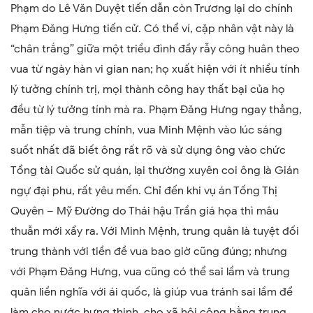
Phạm do Lê Văn Duyệt tiến dẫn còn Trương lại do chính
Phạm Đăng Hưng tiến cử. Có thể ví, cặp nhân vật này là
“chân trắng” giữa một triều đình đầy rẫy công huân theo
vua từ ngày hàn vi gian nan; họ xuất hiện với ít nhiều tính
lý tưởng chính trị, mọi thành công hay thất bại của họ
đều từ lý tưởng tính mà ra. Phạm Đăng Hưng ngay thẳng,
mẫn tiệp và trung chính, vua Minh Mệnh vào lúc sáng
suốt nhất đã biết ông rất rõ và sử dụng ông vào chức
Tổng tài Quốc sử quán, lại thường xuyên coi ông là Gián
ngự đại phu, rất yêu mến. Chỉ đến khi vụ án Tống Thị
Quyên – Mỹ Đường do Thái hậu Trần giá họa thì mâu
thuẫn mới xẩy ra. Với Minh Mệnh, trung quân là tuyệt đối
trung thành với tiền đề vua bao giờ cũng đúng; nhưng
với Phạm Đăng Hưng, vua cũng có thể sai lầm và trung
quân liền nghĩa với ái quốc, là giúp vua tránh sai lầm để
làm cho nước hưng thịnh, cho xã hội công bằng trung