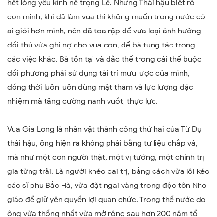
hết lòng yêu kính nể trọng Lê. Nhưng Thái hậu biết rõ
con mình, khi đã làm vua thì không muốn trong nước có
ai giỏi hơn mình, nên đã toa rập để vừa loại ảnh hưởng
đối thủ vừa ghi nợ cho vua con, để bà tung tác trong
các việc khác. Bà tồn tại và đắc thế trong cái thế buộc
đối phương phải sử dụng tài trí mưu lược của mình,
đồng thời luôn luôn dùng mật thám và lực lượng đặc
nhiệm mà tăng cường nanh vuốt, thực lực.
Vua Gia Long là nhân vật thành công thứ hai của Từ Dụ
thái hậu, ông hiện ra không phải bằng tư liệu chắp vá,
mà như một con người thật, một vị tướng, một chính trị
gia từng trải. Là người khéo cai trị, bằng cách vừa lôi kéo
các sĩ phu Bắc Hà, vừa đặt ngai vàng trong độc tôn Nho
giáo để giữ yên quyền lợi quan chức. Trong thế nước do
ông vừa thống nhất vừa mở rộng sau hơn 200 năm tổ