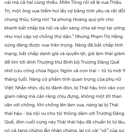
cái mà cả hai cùng thiếu. Miên Tông rồi sẽ là vua Thiệu
Trị, một ông vua hiếm hoi lấy vợ bằng tình yêu và rất đỗi
chung thủy, từng nói “ta phong Hoàng quý phi cho
khanh bất chấp bà nội và sẵn sàng chia sẻ mọi tai ương
như mọi cặp vợ chồng thứ dân.” Nhưng Phạm Thị Hằng
xứng đáng được vua trân trọng. Nàng đã bất chấp tính
mạng, bất chấp danh giá và quyền lợi, giả làm thái giám
để tìm tới dinh Thượng thư Binh bộ Trương Đăng Quế
nhờ cứu công chúa Ngọc Ngôn và con trai – tử tù mới 9
tháng tuổi. Nàng có phẩm tính quan trọng của phụ nữ
Việt: Nhẫn nhịn, dù bị đánh đòn, bị Thái hậu trói vào cọc
giam nắng mà cắn răng chịu đựng, không một lời than
vãn với chồng. Khi chồng lên làm vua, nàng lại bị Thái
thái hậu - bà nội vu cho tội thông dâm với Trương Đăng
Quế, đòn cuối cùng này Thái thái hậu đã chuẩn bị từ lâu,
có cả tang chứng lẫn nhân chứng, lại có cái “vỏ” của sự