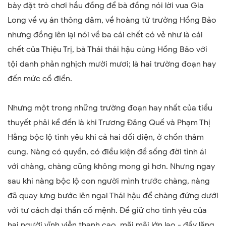
bày đặt trò chơi hầu đồng để bà đồng nói lời vua Gia
Long về vụ án thông dâm, về hoàng tử trưởng Hồng Bảo
nhưng đồng lên lại nói về ba cái chết có vẻ như là cái
chết của Thiệu Trị, bà Thái thái hậu cùng Hồng Bảo với
tội danh phản nghịch mười mươi; là hai trường đoạn hay
đến mức cổ điển.
Nhưng một trong những trường đoạn hay nhất của tiểu
thuyết phải kể đến là khi Trương Đăng Quế và Phạm Thị
Hằng bộc lộ tình yêu khi cả hai đối diện, ở chốn thâm
cung. Nàng có quyền, có điều kiện để sống đời tình ái
với chàng, chàng cũng không mong gì hơn. Nhưng ngay
sau khi nàng bộc lộ con người mình trước chàng, nàng
đã quay lưng bước lên ngai Thái hậu để chàng đứng dưới
với tư cách đại thần cố mệnh. Để giữ cho tình yêu của
hai người vĩnh viễn thanh cao, mãi mãi lớn lao - đầy lãng