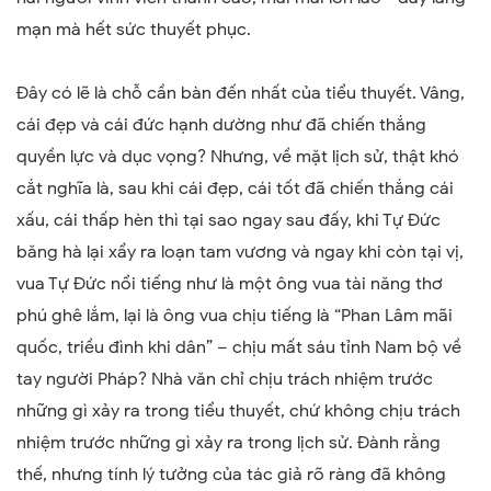
mạn mà hết sức thuyết phục.
Đây có lẽ là chỗ cần bàn đến nhất của tiểu thuyết. Vâng,
cái đẹp và cái đức hạnh dường như đã chiến thắng
quyền lực và dục vọng? Nhưng, về mặt lịch sử, thật khó
cắt nghĩa là, sau khi cái đẹp, cái tốt đã chiến thắng cái
xấu, cái thấp hèn thì tại sao ngay sau đấy, khi Tự Đức
băng hà lại xẩy ra loạn tam vương và ngay khi còn tại vị,
vua Tự Đức nổi tiếng như là một ông vua tài năng thơ
phú ghê lắm, lại là ông vua chịu tiếng là “Phan Lâm mãi
quốc, triều đình khi dân” – chịu mất sáu tỉnh Nam bộ về
tay người Pháp? Nhà văn chỉ chịu trách nhiệm trước
những gì xảy ra trong tiểu thuyết, chứ không chịu trách
nhiệm trước những gì xảy ra trong lịch sử. Đành rằng
thế, nhưng tính lý tưởng của tác giả rõ ràng đã không