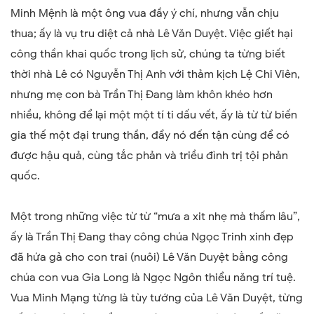
Minh Mệnh là một ông vua đầy ý chí, nhưng vẫn chịu
thua; ấy là vụ tru diệt cả nhà Lê Văn Duyệt. Việc giết hại
công thần khai quốc trong lịch sử, chúng ta từng biết
thời nhà Lê có Nguyễn Thị Anh với thảm kịch Lệ Chi Viên,
nhưng mẹ con bà Trần Thị Đang làm khôn khéo hơn
nhiều, không để lại một một tí ti dấu vết, ấy là từ từ biến
gia thế một đại trung thần, đẩy nó đến tận cùng để có
được hậu quả, cùng tắc phản và triều đình trị tội phản
quốc.
Một trong những việc từ từ “mưa a xit nhẹ mà thấm lâu”,
ấy là Trần Thị Đang thay công chúa Ngọc Trinh xinh đẹp
đã hứa gả cho con trai (nuôi) Lê Văn Duyệt bằng công
chúa con vua Gia Long là Ngọc Ngôn thiểu năng trí tuệ.
Vua Minh Mạng từng là tùy tướng của Lê Văn Duyệt, từng