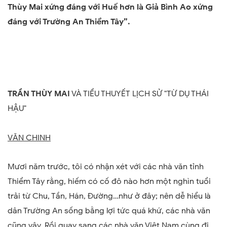
Thùy Mai xứng đáng với Huế hơn là Giả Bình Ao xứng
đáng với Trường An Thiểm Tây”.
TRẦN THÙY MAI
VÀ TIỂU THUYẾT LỊCH SỬ "TỪ DỤ THÁI
HẬU"
VĂN CHINH
Mươi năm trước, tôi có nhận xét với các nhà văn tỉnh
Thiểm Tây rằng, hiếm có cố đô nào hơn một nghìn tuổi
trải từ Chu, Tần, Hán, Đường…như ở đây; nên dễ hiểu là
dân Trường An sống bằng lợi tức quá khứ, các nhà văn
cũng vậy. Rồi quay sang các nhà văn Việt Nam cùng đi,