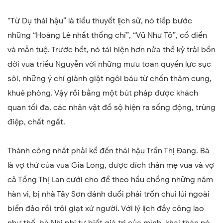
“Từ Dụ thái hậu” là tiểu thuyết lịch sử, nó tiếp bước
những “Hoàng Lê nhất thống chí”, “Vũ Như Tô”, cổ điển
và mẫn tuệ. Trước hết, nó tái hiện hơn nửa thế kỷ trải bốn
đời vua triều Nguyễn với những mưu toan quyền lực sục
sôi, những ý chí giành giật ngôi báu từ chốn thâm cung,
khuê phòng. Vậy rồi bằng một bút pháp được khách
quan tối đa, các nhân vật đồ sộ hiện ra sống động, trùng
điệp, chất ngất.
Thành công nhất phải kể đến thái hậu Trần Thị Đang. Bà
là vợ thứ của vua Gia Long, được đích thân mẹ vua và vợ
cả Tống Thị Lan cưới cho để theo hầu chồng những năm
hàn vi, bị nhà Tây Sơn đánh đuổi phải trốn chui lủi ngoài
biển đảo rồi trôi giạt xứ người. Với lý lịch đầy công lao
như thế, bà Nhị phi tự biết giá trị của mình, khai thác nó