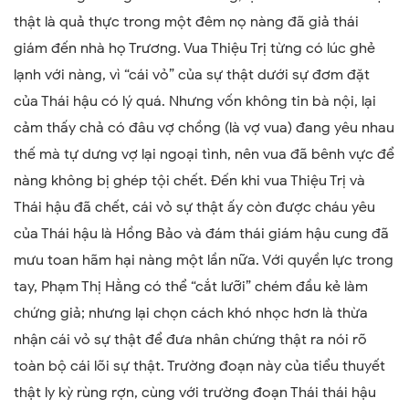
thật là quả thực trong một đêm nọ nàng đã giả thái
giám đến nhà họ Trương. Vua Thiệu Trị từng có lúc ghẻ
lạnh với nàng, vì “cái vỏ” của sự thật dưới sự đơm đặt
của Thái hậu có lý quá. Nhưng vốn không tin bà nội, lại
cảm thấy chả có đâu vợ chồng (là vợ vua) đang yêu nhau
thế mà tự dưng vợ lại ngoại tình, nên vua đã bênh vực để
nàng không bị ghép tội chết. Đến khi vua Thiệu Trị và
Thái hậu đã chết, cái vỏ sự thật ấy còn được cháu yêu
của Thái hậu là Hồng Bảo và đám thái giám hậu cung đã
mưu toan hãm hại nàng một lần nữa. Với quyền lực trong
tay, Phạm Thị Hằng có thể “cắt lưỡi” chém đầu kẻ làm
chứng giả; nhưng lại chọn cách khó nhọc hơn là thừa
nhận cái vỏ sự thật để đưa nhân chứng thật ra nói rõ
toàn bộ cái lõi sự thật. Trường đoạn này của tiểu thuyết
thật ly kỳ rùng rợn, cùng với trường đoạn Thái thái hậu