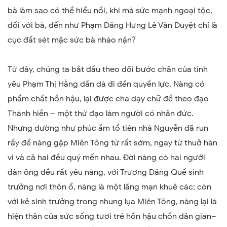
bà làm sao có thể hiểu nổi, khi mà sức mạnh ngoại tộc,
đối với bà, đến như Phạm Đăng Hưng Lê Văn Duyệt chỉ là
cục đất sét mặc sức bà nhào nặn?
Từ đây, chúng ta bắt đầu theo dõi bước chân của tình
yêu Phạm Thị Hằng dần dà đi đến quyền lực. Nàng có
phẩm chất hồn hậu, lại được cha dạy chữ để theo đạo
Thánh hiền – một thứ đạo làm người có nhân đức.
Nhưng dường như phúc ấm tổ tiên nhà Nguyễn đã run
rẩy để nàng gặp Miên Tông từ rất sớm, ngay từ thuở hàn
vi và cả hai đều quý mến nhau. Đời nàng có hai người
đàn ông đều rất yêu nàng, với Trương Đăng Quế sinh
trưởng nơi thôn ổ, nàng là một lãng mạn khuê các; còn
với kẻ sinh trưởng trong nhung lụa Miên Tông, nàng lại là
hiện thân của sức sống tươi trẻ hồn hậu chốn dân gian–