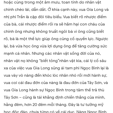
hoặc cùng trong một âm mưu, toan tính do nhân vật
chính chèo lái, dẫn dắt. Ở khía cạnh này, vua Gia Long và
nhị phi Trần là cặp đôi tiêu biểu. Vua biết rõ nhược điểm
của bà, cái nhược điểm rồi ra sẽ hãm hại con cháu của
chính ông nhưng không truất ngôi bà vì ông cũng biết
rõ, bà là một thế lực giúp ông củng cố quyền lực. Ngược
lại, bà vừa học ông vừa lợi dụng ông để tăng cường sức
mạnh cá nhân. Nhưng các nhân vật sống đời của nó,
nhân vật nọ không “biết tỏng”nhân vật kia, cái lý cố sâu
xa của việc vua Gia Long sủng ái tam phi Ngọc Bình lại là
vua vày vò nàng đến khóc lóc nhăn nhó rồi mới hành sự,
vua coi cái đau đớn của nàng là đau đớn của Tây Sơn, và
vua Gia Long hành sự Ngọc Bình trong tâm thế trả thù
Tây Sơn – cũng là tái khẳng định chiến thắng của mình,
hằng đêm, hơn 20 đêm mỗi tháng. Đây là tư tưởng mỹ
học độc đáo, chưa từng có về cái dục. Nàng Ngọc Bình,