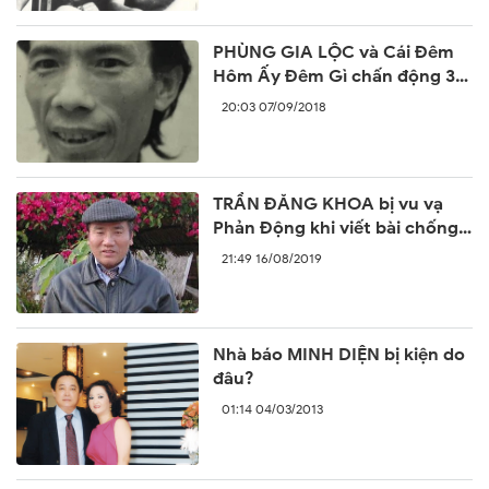
PHÙNG GIA LỘC và Cái Đêm
Hôm Ấy Đêm Gì chấn động 30
năm trước
20:03 07/09/2018
TRẦN ĐĂNG KHOA bị vu vạ
Phản Động khi viết bài chống
lại sự ngang ngược của Trung
21:49 16/08/2019
Quốc
Nhà báo MINH DIỆN bị kiện do
đâu?
01:14 04/03/2013