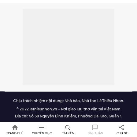
Chịu trách nhiệm nội dung: Nhà báo, Nhà thơ Lê Thiếu Nhơn.
© 2022 lethieunhon.vn - Nơi giao lưu thơ văn tại Việt Nam
Địa chỉ: Số 58 Nguyễn Bình Khiêm, Phường Đa Kao, Quận 1,
TP.HCM
Email: lethieunhonvn@gmail.com.
TRANG CHỦ
CHUYÊN MỤC
TÌM KIẾM
BÌNH LUẬN
CHIA SẺ