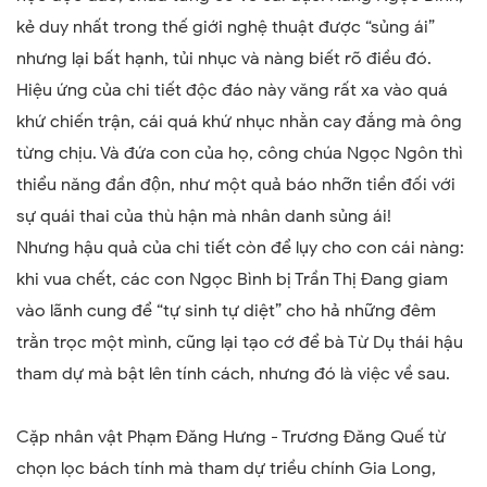
kẻ duy nhất trong thế giới nghệ thuật được “sủng ái”
nhưng lại bất hạnh, tủi nhục và nàng biết rõ điều đó.
Hiệu ứng của chi tiết độc đáo này văng rất xa vào quá
khứ chiến trận, cái quá khứ nhục nhằn cay đắng mà ông
từng chịu. Và đứa con của họ, công chúa Ngọc Ngôn thì
thiểu năng đần độn, như một quả báo nhỡn tiền đối với
sự quái thai của thù hận mà nhân danh sủng ái!
Nhưng hậu quả của chi tiết còn để lụy cho con cái nàng:
khi vua chết, các con Ngọc Bình bị Trần Thị Đang giam
vào lãnh cung để “tự sinh tự diệt” cho hả những đêm
trằn trọc một mình, cũng lại tạo cớ để bà Từ Dụ thái hậu
tham dự mà bật lên tính cách, nhưng đó là việc về sau.
Cặp nhân vật Phạm Đăng Hưng - Trương Đăng Quế từ
chọn lọc bách tính mà tham dự triều chính Gia Long,