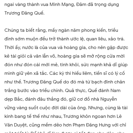
ngai vàng thành vua Minh Mạng, Đảm đã trọng dụng
Trương Đăng Quế.
Chúng ta biết rằng, mấy ngàn năm phong kiến, triều
đình sớm muộn đều trở thành ước lệ, quan liêu, xảo trá.
Thời ấy, nước là của vua và hoàng gia, cho nên gặp được
kẻ tài giỏi cả văn lẫn võ, hoàng gia sẽ mở rộng cửa mời
đón như đón cái mới mẻ, tinh khôi, sức mạnh khả dĩ giúp
mình giữ yên xã tắc. Các kỳ thi hiếu liêm, tiến sĩ có lý cố
như thế. Trương Đăng Quế do đó mà từ bạch đinh chân
trắng bước vào triều chính. Quả thực, Quế đánh Nam
dẹp Bắc, đánh đâu thắng đó, giữ cơ đồ nhà Nguyễn
vững vàng suốt cuộc đời dài của ông. Nhưng, cùng là tài
kinh bang tế thế như nhau, Trương khôn ngoan hơn Lê
Văn Duyệt, cũng mềm dẻo hơn Phạm Đăng Hưng với chỉ