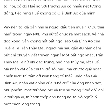
tôi nói, cố đô Huế so với Trường An có nhiều nét tương
đồng, tiếc rằng Huế không có Giả Bình Ao của mình!
Vậy nên tôi đã gần như là người đầu tiên mua “Từ Dụ thái
hậu” trong ngày NXB Phụ nữ tổ chức ra mắt sách. Về nhà
đọc xong, vẫn không hết bất ngờ, sao Giả Bình Ao của
Huế lại là Trần Thùy Mai, người mà sau gần 40 năm cầm
bút chỉ chuyên viết truyện ngắn? Một bất ngờ khác, Trần
Thùy Mai là nữ nhi đặc trưng, nhỏ nhẹ thùy mị, rất Huế.
Mà nhân vật của chị thì đồ sộ, mưu ma chước quỷ hoặc
chiến lược thì tầm cỡ kinh bang tế thế? Khác hẳn Giả
Bình Ao, nhân vật chính của “Phế đô” của ông nhàn dật,
phù phiếm, một thứ ông Mệ và lịch sử trong “Phế đô” chỉ
là thứ gia vị, thứ sơn thếp cho hạng người vô nghĩa lý
một cách long trọng.