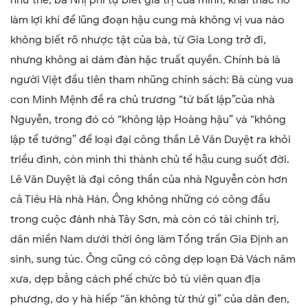
làm lợi khí để lũng đoạn hậu cung mà không vị vua nào
không biết rõ nhược tật của bà, từ Gia Long trở đi,
nhưng không ai dám đàn hặc truất quyền. Chính bà là
người Việt đầu tiên tham nhũng chính sách: Bà cùng vua
con Minh Mệnh đề ra chủ trương “tứ bất lập”của nhà
Nguyễn, trong đó có “không lập Hoàng hậu” và “không
lập tể tướng” để loại đại công thần Lê Văn Duyệt ra khỏi
triều đình, còn mình thì thành chủ tể hậu cung suốt đời.
Lê Văn Duyệt là đại công thần của nhà Nguyễn còn hơn
cả Tiêu Hà nhà Hán. Ông không những có công đầu
trong cuộc đánh nhà Tây Sơn, mà còn có tài chính trị,
dân miền Nam dưới thời ông làm Tổng trấn Gia Định an
sinh, sung túc. Ông cũng có công dẹp loạn Đá Vách năm
xưa, dẹp bằng cách phế chức bỏ tù viên quan địa
phương, do y hà hiếp “ăn không từ thứ gì” của dân đen,