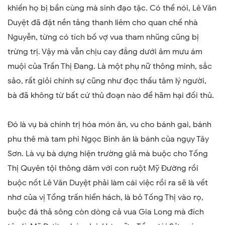
khiến họ bị bần cùng mà sinh đạo tặc. Có thể nói, Lê Văn
Duyệt đã đặt nền tảng thanh liêm cho quan chế nhà
Nguyễn, từng có tích bố vợ vua tham nhũng cũng bị
trừng trị. Vậy mà vẫn chịu cay đắng dưới âm mưu ám
muội của Trần Thị Đang. Là một phụ nữ thông minh, sắc
sảo, rất giỏi chính sự cũng như đọc thấu tâm lý người,
bà đã không từ bất cứ thủ đoạn nào để hãm hại đối thủ.
Đó là vụ bà chính trị hóa món ăn, vu cho bánh gai, bánh
phu thê mà tam phi Ngọc Bình ăn là bánh của ngụy Tây
Sơn. Là vụ bà dựng hiện trường giả mà buộc cho Tống
Thị Quyên tội thông dâm với con ruột Mỹ Đường rồi
buộc nốt Lê Văn Duyệt phải làm cái việc rồi ra sẽ là vết
nhơ của vị Tổng trấn hiển hách, là bỏ Tống Thị vào rọ,
buộc đá thả sông còn dòng cả vua Gia Long mà đích