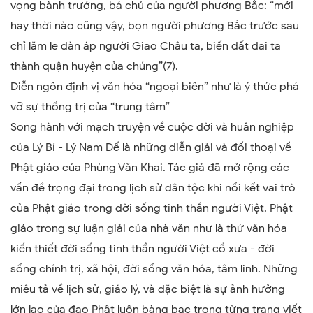
vọng bành trướng, bá chủ của người phương Bắc: “mới
hay thời nào cũng vậy, bọn người phương Bắc trước sau
chỉ lăm le đàn áp người Giao Châu ta, biến đất đai ta
thành quận huyện của chúng”(7).
Diễn ngôn định vị văn hóa “ngoại biên” như là ý thức phá
vỡ sự thống trị của “trung tâm”
Song hành với mạch truyện về cuộc đời và huân nghiệp
của Lý Bí - Lý Nam Đế là những diễn giải và đối thoại về
Phật giáo của Phùng Văn Khai. Tác giả đã mở rộng các
vấn đề trọng đại trong lịch sử dân tộc khi nối kết vai trò
của Phật giáo trong đời sống tinh thần người Việt. Phật
giáo trong sự luận giải của nhà văn như là thứ văn hóa
kiến thiết đời sống tinh thần người Việt cổ xưa - đời
sống chính trị, xã hội, đời sống văn hóa, tâm linh. Những
miêu tả về lịch sử, giáo lý, và đặc biệt là sự ảnh hưởng
lớn lao của đạo Phật luôn bàng bạc trong từng trang viết