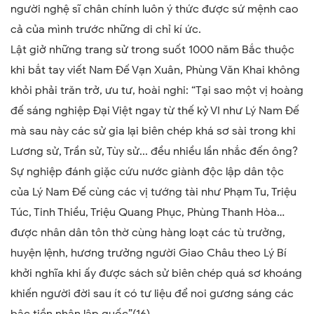
người nghệ sĩ chân chính luôn ý thức được sứ mệnh cao
cả của mình trước những di chỉ kí ức.
Lật giở những trang sử trong suốt 1000 năm Bắc thuộc
khi bắt tay viết Nam Đế Vạn Xuân, Phùng Văn Khai không
khỏi phải trăn trở, ưu tư, hoài nghi
: “
Tại sao một vị hoàng
đế sáng nghiệp Đại Việt ngay từ thế kỷ VI như Lý Nam Đế
mà sau này các sử gia lại biên chép khá sơ sài trong khi
Lương sử, Trần sử, Tùy sử... đều nhiều lần nhắc đến ông?
Sự nghiệp đánh giặc cứu nước giành độc lập dân tộc
của Lý Nam Đế cùng các vị tướng tài như Phạm Tu, Triệu
Túc, Tinh Thiều, Triệu Quang Phục, Phùng Thanh Hòa…
được nhân dân tôn thờ cùng hàng loạt các tù trưởng,
huyện lệnh, hương trưởng người Giao Châu theo Lý Bí
khởi nghĩa khi ấy được sách sử biên chép quá sơ khoáng
khiến người đời sau ít có tư liệu để noi gương sáng các
bậc tiền nhân lập quốc”(16).