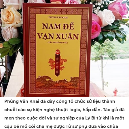
Phùng Văn Khai đã dày công tổ chức sử liệu thành
chuỗi các sự kiện nghệ thuật logic, hấp dẫn. Tác giả đã
men theo cuộc đời và sự nghiệp của Lý Bí từ khi là một
cậu bé mồ côi cha mẹ được Từ sư phụ đưa vào chùa