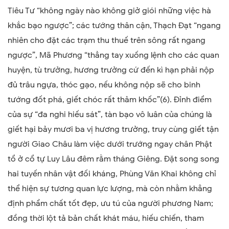
Tiêu Tư “không ngày nào không giở giói những việc hà
khắc bạo ngược”; các tướng thân cận, Thạch Đạt “ngang
nhiên cho đặt các trạm thu thuế trên sông rất ngang
ngược”, Mã Phương “thẳng tay xuống lệnh cho các quan
huyện, tù trưởng, hương trưởng cứ đến kì hạn phải nộp
đủ trâu ngựa, thóc gạo, nếu không nộp sẽ cho binh
tướng đốt phá, giết chóc rất thảm khốc”(6). Đỉnh điểm
của sự “đa nghi hiếu sát”, tàn bạo vô luân của chúng là
giết hại bảy mươi ba vị hương trưởng, truy cùng giết tận
người Giao Châu làm việc dưới trướng ngay chân Phật
tổ ở cổ tự Luy Lâu đêm rằm tháng Giêng. Đặt song song
hai tuyến nhân vật đối kháng, Phùng Văn Khai không chỉ
thể hiện sự tương quan lực lượng, mà còn nhằm khẳng
định phẩm chất tốt đẹp, ưu tú của người phương Nam;
đồng thời lột tả bản chất khát máu, hiếu chiến, tham