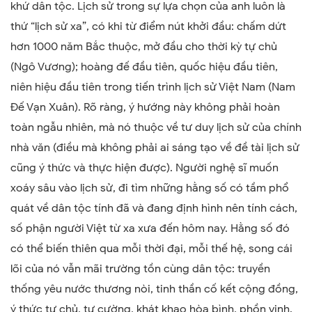
khứ dân tộc. Lịch sử trong sự lựa chọn của anh luôn là
thứ “lịch sử xa”, có khi từ điểm nút khởi đầu: chấm dứt
hơn 1000 năm Bắc thuộc, mở đầu cho thời kỳ tự chủ
(Ngô Vương); hoàng đế đầu tiên, quốc hiệu đầu tiên,
niên hiệu đầu tiên trong tiến trình lịch sử Việt Nam (Nam
Đế Vạn Xuân). Rõ ràng, ý hướng này không phải hoàn
toàn ngẫu nhiên, mà nó thuộc về tư duy lịch sử của chính
nhà văn (điều mà không phải ai sáng tạo về đề tài lịch sử
cũng ý thức và thực hiện được). Người nghệ sĩ muốn
xoáy sâu vào lịch sử, đi tìm những hằng số có tầm phổ
quát về dân tộc tính đã và đang định hình nên tính cách,
số phận người Việt từ xa xưa đến hôm nay. Hằng số đó
có thể biến thiên qua mỗi thời đại, mỗi thế hệ, song cái
lõi của nó vẫn mãi trường tồn cùng dân tộc: truyền
thống yêu nước thương nòi, tinh thần cố kết cộng đồng,
ý thức tự chủ, tự cường, khát khao hòa bình, phồn vinh.