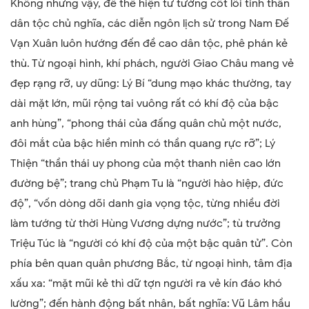
Không những vậy, để thể hiện tư tưởng cốt lõi tinh thần
dân tộc chủ nghĩa, các diễn ngôn lịch sử trong Nam Đế
Vạn Xuân luôn hướng đến đề cao dân tộc, phê phán kẻ
thù. Từ ngoại hình, khí phách, người Giao Châu mang vẻ
đẹp rạng rỡ, uy dũng: Lý Bí “dung mạo khác thường, tay
dài mặt lớn, mũi rộng tai vuông rất có khí độ của bậc
anh hùng”, “phong thái của đấng quân chủ một nước,
đôi mắt của bậc hiền minh có thần quang rực rỡ”; Lý
Thiện “thần thái uy phong của một thanh niên cao lớn
đường bệ”; trang chủ Phạm Tu là “người hào hiệp, đức
độ”, “vốn dòng dõi danh gia vọng tộc, từng nhiều đời
làm tướng từ thời Hùng Vương dựng nước”; tù trưởng
Triệu Túc là “người có khí độ của một bậc quân tử”. Còn
phía bên quan quân phương Bắc, từ ngoại hình, tâm địa
xấu xa: “mặt mũi kẻ thì dữ tợn người ra vẻ kín đáo khó
lường”; đến hành động bất nhân, bất nghĩa: Vũ Lâm hầu