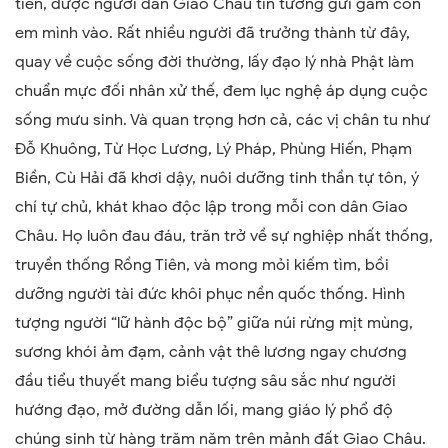
tiên, được người dân Giao Châu tin tưởng gửi gắm con
em mình vào. Rất nhiều người đã trưởng thành từ đây,
quay về cuộc sống đời thường, lấy đạo lý nhà Phật làm
chuẩn mực đối nhân xử thế, đem lục nghệ áp dụng cuộc
sống mưu sinh. Và quan trọng hơn cả, các vị chân tu như
Đỗ Khuông, Từ Học Lương, Lý Pháp, Phùng Hiến, Phạm
Biền, Cù Hải đã khơi dậy, nuôi dưỡng tinh thần tự tôn, ý
chí tự chủ, khát khao độc lập trong mỗi con dân Giao
Châu. Họ luôn đau đáu, trăn trở về sự nghiệp nhất thống,
truyền thống Rồng Tiên, và mong mỏi kiếm tìm, bồi
dưỡng người tài đức khôi phục nền quốc thống. Hình
tượng người “lữ hành độc bộ” giữa núi rừng mịt mùng,
sương khói ảm đạm, cảnh vật thê lương ngay chương
đầu tiểu thuyết mang biểu tượng sâu sắc như người
hướng đạo, mở đường dẫn lối, mang giáo lý phổ độ
chúng sinh từ hàng trăm năm trên mảnh đất Giao Châu.