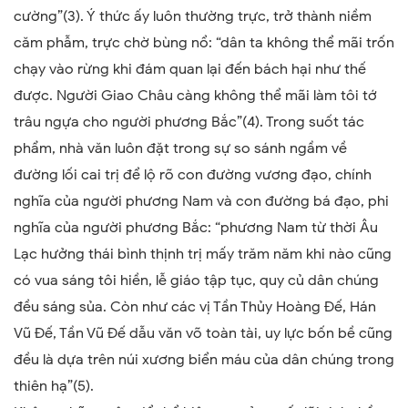
cường”(3).
Ý thức ấy luôn thường trực, trở thành niềm
căm phẫm, trực chờ bùng nổ: “dân ta không thể mãi trốn
chạy vào rừng khi đám quan lại đến bách hại như thế
được. Người Giao Châu càng không thể mãi làm tôi tớ
trâu ngựa cho người phương Bắc”(4)
. Trong suốt tác
phẩm, nhà văn luôn đặt trong sự so sánh ngầm về
đường lối cai trị để lộ rõ con đường vương đạo, chính
nghĩa của người phương Nam và con đường bá đạo, phi
nghĩa của người phương Bắc: “phương Nam từ thời Âu
Lạc hưởng thái bình thịnh trị mấy trăm năm khi nào cũng
có vua sáng tôi hiền, lễ giáo tập tục, quy củ dân chúng
đều sáng sủa. Còn như các vị Tần Thủy Hoàng Đế, Hán
Vũ Đế, Tần Vũ Đế dẫu văn võ toàn tài, uy lực bốn bề cũng
đều là dựa trên núi xương biển máu của dân chúng trong
thiên hạ”(5).