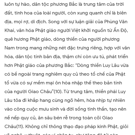
luôn tự hào, dân tộc phương Bắc là trung tâm của trời
đất, tinh hoa của loài người, còn xung quanh chỉ là biên
địa, mọi rợ, di địch. Song với sự luận giải của Phùng Văn
Khai, văn hóa Phật giáo người Việt khởi nguồn từ Ấn Độ,
quê hương Phật giáo, dòng thiền của người phương
Nam trong mang những nét đặc trưng riêng, hợp với văn
hóa, dân tộc tính bản địa, thậm chí còn ưu tú, phát triển
hơn Phật giáo của phương Bắc: “Dòng thiền Luy Lâu vừa
có bề ngoài trang nghiêm quy củ theo tổ chế của Phật
tổ vừa có sự mềm mại ôn hòa nhập thế theo bản tính
của người Giao Châu”(10). Từ trung tâm, thiền phái Luy
Lâu tỏa đi khắp hang cùng ngõ hẻm, hòa nhịp tự nhiên
vào công cuộc mưu sinh và đời sống tinh thần, tạo nên
nề nếp quy củ, ăn sâu bén rễ trong toàn cõi Giao
Châu(11). Không chỉ thông thạo đạo pháp kinh Phật, giỏi