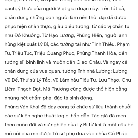
cách, ý thức của người Việt giai đoạn này. Trên tất cả,
chân dung những con người làm nên thời đại đã được
phục hiện chân thực, giàu biểu tượng: từ các vị chân tu
như Đỗ Khuông, Từ Hạo Lương, Phùng Hiến, người anh
hùng kiệt xuất Lý Bí, các tướng tài như Tinh Thiều, Phạm
Tu, Triệu Túc, Triệu Quang Phục, Phùng Thanh Hòa, đến
tướng sĩ, binh lính và muôn dân Giao Châu. Và ngay cả
chân dung của vua quan, tướng lĩnh nhà Lương: Lương
Vũ Đế, Thứ sử Lý Tắc, Vũ Lâm hầu Tiêu Tư, Lưu Thạo, Chu
Liêm, Thạch Đạt, Mã Phương cũng được thể hiện bằng
những nét chấm phá, đặc tả sinh động.
Phùng Văn Khai đã dày công tổ chức sử liệu thành chuỗi
các sự kiện nghệ thuật logic, hấp dẫn. Tác giả đã men
theo cuộc đời và sự nghiệp của Lý Bí từ khi là một cậu bé
mồ côi cha mẹ được Từ sư phụ đưa vào chùa Cổ Pháp