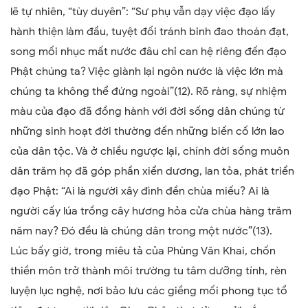
lẽ tự nhiên, “tùy duyên”: “Sư phụ vẫn dạy việc đạo lấy
hành thiện làm đầu, tuyệt đối tránh binh đao thoán đạt,
song mối nhục mất nước đâu chỉ can hệ riêng đến đạo
Phật chúng ta? Việc giành lại ngôn nước là việc lớn mà
chúng ta không thể đứng ngoài”(12). Rõ ràng, sự nhiệm
màu của đạo đã đồng hành với đời sống dân chúng từ
những sinh hoạt đời thường đến những biến cố lớn lao
của dân tộc. Và ở chiều ngược lại, chính đời sống muôn
dân trăm họ đã góp phần xiển dương, lan tỏa, phát triển
đạo Phật: “Ai là người xây đình đền chùa miếu? Ai là
người cấy lúa trồng cây hương hỏa cửa chùa hàng trăm
năm nay? Đó đều là chúng dân trong một nước”(1
3
).
Lúc bấy giờ, trong miêu tả của Phùng Văn Khai, chốn
thiền môn trở thành môi trường tu tâm dưỡng tính, rèn
luyện lục nghệ, nơi bảo lưu các giềng mối phong tục tổ