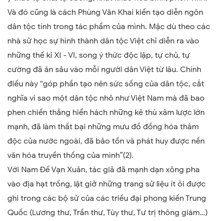
Và đó cũng là cách Phùng Văn Khai kiến tạo diễn ngôn
dân tộc tính trong tác phẩm của mình. Mặc dù theo các
nhà sử học sự hình thành dân tộc Việt chỉ diễn ra vào
những thế kỉ XI - VI, song ý thức độc lập, tự chủ, tự
cường đã ăn sâu vào mỗi người dân Việt từ lâu. Chính
điều này “góp phần tạo nên sức sống của dân tộc, cắt
nghĩa vì sao một dân tộc nhỏ như Việt Nam mà đã bao
phen chiến thắng hiển hách những kẻ thù xâm lược lớn
mạnh, đã làm thất bại những mưu đồ đồng hóa thâm
độc của nước ngoài, đã bảo tồn và phát huy được nền
văn hóa truyền thống của mình”(2).
Với Nam Đế Vạn Xuân, tác giả đã mạnh dạn xông pha
vào địa hạt trống, lật giở những trang sử liệu ít ỏi được
ghi trong các bộ sử của các triều đại phong kiến Trung
Quốc (Lương thư, Trần thư, Tùy thư, Tư trị thông giám…)