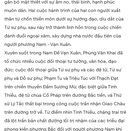
gắn bó mật thiết với sự ấm no, thái bình, hạnh phúc
muôn dân. Hai cuộc hành trình của hai con người xuất
thân từ chốn thiền môn dưới sự hướng đạo, dìu dắt của
Từ sư phụ, sau này trở thành linh hồn trong cuộc chiến
đánh đuổi ngoại xâm, xây dựng nhà nước đầu tiên của
người phương Nam - Vạn Xuân.
Xuyên suốt trong Nam Đế Vạn Xuân, Phùng Văn Khai đã
tổ chức nhiều cuộc đối thoại tư tưởng, văn hóa, đạo
đức: cuộc đối thoại giữa Từ sư phụ và các đệ tử, Từ sư
phụ và Đỗ sư phụ; Phạm Tu và Triệu Túc với Thạch Đạt
trên chiến thuyền Đầm Sương Mù; đặc biệt giữa Tinh
Thiều, đệ tử chùa Cổ Pháp trên đường Bắc tiến, và Thứ
sử Lý Tắc thất bại trong công cuộc trấn nhận Giao Châu
trên đường trở về. Từ điểm nhìn Tinh Thiều, chàng trai trẻ
đã lột trần bản chất đường lối trị nhậm của các triều đại
phong kiến phương Bắc đối với người phương Nam khi