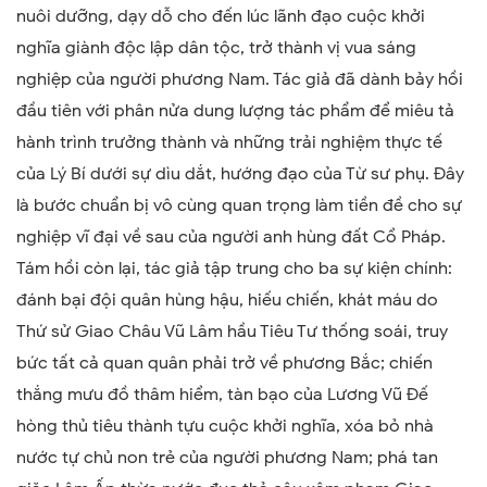
nuôi dưỡng, dạy dỗ cho đến lúc lãnh đạo cuộc khởi
nghĩa giành độc lập dân tộc, trở thành vị vua sáng
nghiệp của người phương Nam. Tác giả đã dành bảy hồi
đầu tiên với phân nửa dung lượng tác phẩm để miêu tả
hành trình trưởng thành và những trải nghiệm thực tế
của Lý Bí dưới sự dìu dắt, hướng đạo của Từ sư phụ. Đây
là bước chuẩn bị vô cùng quan trọng làm tiền đề cho sự
nghiệp vĩ đại về sau của người anh hùng đất Cổ Pháp.
Tám hồi còn lại, tác giả tập trung cho ba sự kiện chính:
đánh bại đội quân hùng hậu, hiếu chiến, khát máu do
Thứ sử Giao Châu Vũ Lâm hầu Tiêu Tư thống soái, truy
bức tất cả quan quân phải trở về phương Bắc; chiến
thắng mưu đồ thâm hiểm, tàn bạo của Lương Vũ Đế
hòng thủ tiêu thành tựu cuộc khởi nghĩa, xóa bỏ nhà
nước tự chủ non trẻ của người phương Nam; phá tan