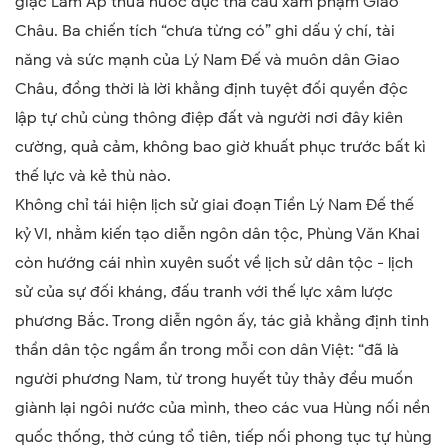
giặc Lâm Ấp thừa nước đục thả câu xâm phạm Giao
Châu. Ba chiến tích “chưa từng có” ghi dấu ý chí, tài
năng và sức mạnh của Lý Nam Đế và muôn dân Giao
Châu, đồng thời là lời khẳng định tuyệt đối quyền độc
lập tự chủ cùng thông điệp đất và người nơi đây kiên
cường, quả cảm, không bao giờ khuất phục trước bất kì
thế lực và kẻ thù nào.
Không chỉ tái hiện lịch sử giai đoạn Tiền Lý Nam Đế thế
kỷ VI, nhằm kiến tạo diễn ngôn dân tộc, Phùng Văn Khai
còn hướng cái nhìn xuyên suốt về lịch sử dân tộc - lịch
sử của sự đối kháng, đấu tranh với thế lực xâm lược
phương Bắc. Trong diễn ngôn ấy, tác giả khẳng định tinh
thần dân tộc ngầm ẩn trong mỗi con dân Việt: “đã là
người phương Nam, từ trong huyết tủy thảy đều muốn
giành lại ngôi nước của mình, theo các vua Hùng nối nền
quốc thống, thờ cúng tổ tiên, tiếp nối phong tục tự hùng