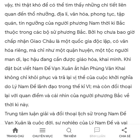
vậy, thì thật khó để có thể tìm thấy những chi tiết liên
quan đến thổ nhưỡng, địa lí, văn hóa, phong tục, tập
quán, tín ngưỡng của người phương Nam thời kì Bắc
thuộc trong các bộ sử phương Bắc. Bởi họ chưa bao giờ
chấp nhận Giao Châu là một quốc gia độc lập, có văn
hóa riêng, mà chỉ như một quận huyện, một tộc người
man di, lạc hậu đang cần được giáo hóa, khai minh. Khi
đặt bút viết Nam Đế Vạn Xuân ắt hẳn Phùng Văn Khai
không chỉ khôi phục và trả lại vị thế của cuộc khởi nghĩa
do Lý Nam Đế lãnh đạo trong thế kỉ VI; mà còn đối thoại
lại với quan điểm và cái nhìn của người phương Bắc về
thời kì này.
Trung tâm luận giải và đối thoại lịch sử trong Nam Đế
Vạn Xuân là cuộc đời, sự nghiệp của Lý Nam Đế và vai
trò của Phật giáo thể hiện qua sư phụ Từ Học Lương. Với
TRANG CHỦ
CHUYÊN MỤC
TÌM KIẾM
BÌNH LUẬN
CHIA SẺ