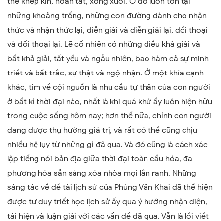
thể khép kín, hoàn tất, xong xuôi. Ở đó luôn tồn tại
những khoảng trống, những con đường dành cho nhận
thức và nhận thức lại, diễn giải và diễn giải lại, đối thoại
và đối thoại lại. Lẽ cố nhiên có những điều khả giải và
bất khả giải, tất yếu và ngẫu nhiên, bao hàm cả sự minh
triết và bất trắc, sự thật và ngộ nhận. Ở một khía cạnh
khác, tìm về cội nguồn là nhu cầu tự thân của con người
ở bất kì thời đại nào, nhất là khi quá khứ ấy luôn hiện hữu
trong cuộc sống hôm nay; hơn thế nữa, chính con người
đang được thụ hưởng giá trị, và rất có thể cũng chịu
nhiều hệ lụy từ những gì đã qua. Và đó cũng là cách xác
lập tiếng nói bản địa giữa thời đại toàn cầu hóa, đa
phương hóa sẵn sàng xóa nhòa mọi lằn ranh. Những
sáng tác về đề tài lịch sử của Phùng Văn Khai đã thể hiện
được tư duy triết học lịch sử ấy qua ý hướng nhận diện,
tái hiện và luận giải với các vấn đề đã qua. Vẫn là lối viết