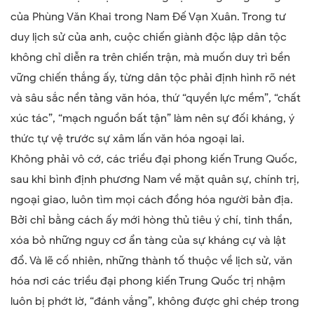
của Phùng Văn Khai trong Nam Đế Vạn Xuân. Trong tư
duy lịch sử của anh, cuộc chiến giành độc lập dân tộc
không chỉ diễn ra trên chiến trận, mà muốn duy trì bền
vững chiến thắng ấy, từng dân tộc phải định hình rõ nét
và sâu sắc nền tảng văn hóa, thứ “quyền lực mềm”, “chất
xúc tác”, “mạch nguồn bất tận” làm nên sự đối kháng, ý
thức tự vệ trước sự xâm lấn văn hóa ngoại lai.
Không phải vô cớ, các triều đại phong kiến Trung Quốc,
sau khi bình định phương Nam về mặt quân sự, chính trị,
ngoại giao, luôn tìm mọi cách đồng hóa người bản địa.
Bởi chỉ bằng cách ấy mới hòng thủ tiêu ý chí, tinh thần,
xóa bỏ những nguy cơ ẩn tàng của sự kháng cự và lật
đổ. Và lẽ cố nhiên, những thành tố thuộc về lịch sử, văn
hóa nơi các triều đại phong kiến Trung Quốc trị nhậm
luôn bị phớt lờ, “đánh vắng”, không được ghi chép trong