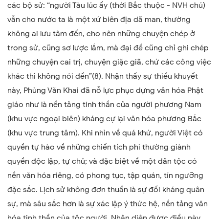
các bộ sử: “người Tàu lúc ấy (thời Bắc thuộc - NVH chú)
vẫn cho nước ta là một xứ biên địa dã man, thường
không ai lưu tâm đến, cho nên những chuyện chép ở
trong sử, cũng sơ lược lắm, mà đại để cũng chỉ ghi chép
những chuyện cai trị, chuyện giặc giã, chứ các công việc
khác thì không nói đến”(8). Nhận thấy sự thiếu khuyết
này, Phùng Văn Khai đã nỗ lực phục dựng văn hóa Phật
giáo như là nền tảng tinh thần của người phương Nam
(khu vực ngoại biên) kháng cự lại văn hóa phương Bắc
(khu vực trung tâm). Khi nhìn về quá khứ, người Việt có
quyền tự hào về những chiến tích phi thường giành
quyền độc lập, tự chủ; và đặc biệt về một dân tộc có
nền văn hóa riêng, có phong tục, tập quán, tín ngưỡng
đặc sắc. Lịch sử không đơn thuần là sự đối kháng quân
sự, mà sâu sắc hơn là sự xác lập ý thức hệ, nền tảng văn
hóa tinh thần của tộc người. Nhận diện được điều này