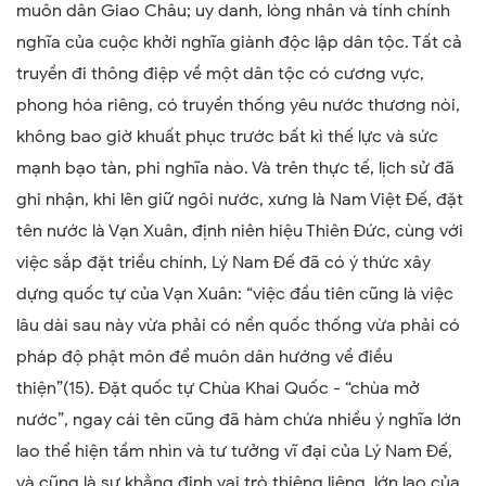
muôn dân Giao Châu; uy danh, lòng nhân và tính chính
nghĩa của cuộc khởi nghĩa giành độc lập dân tộc. Tất cả
truyền đi thông điệp về một dân tộc có cương vực,
phong hóa riêng, có truyền thống yêu nước thương nòi,
không bao giờ khuất phục trước bất kì thế lực và sức
mạnh bạo tàn, phi nghĩa nào. Và trên thực tế, lịch sử đã
ghi nhận, khi lên giữ ngôi nước, xưng là Nam Việt Đế, đặt
tên nước là Vạn Xuân, định niên hiệu Thiên Đức, cùng với
việc sắp đặt triều chính, Lý Nam Đế đã có ý thức xây
dựng quốc tự của Vạn Xuân: “việc đầu tiên cũng là việc
lâu dài sau này vừa phải có nền quốc thống vừa phải có
pháp độ phật môn để muôn dân hướng về điều
thiện”(15). Đặt quốc tự Chùa Khai Quốc - “chùa mở
nước”, ngay cái tên cũng đã hàm chứa nhiều ý nghĩa lớn
lao thể hiện tầm nhìn và tư tưởng vĩ đại của Lý Nam Đế,
và cũng là sự khẳng định vai trò thiêng liêng, lớn lao của