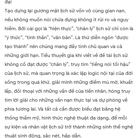
đại
Tạo dựng lại gương mặt lịch sử vốn vô cùng gian nan,
nếu không muốn nói chứa đựng không ít rủi ro và nguy
hiểm. Bởi cái gọi là “hiện thực”, “chân lý” lịch sử chỉ còn là
“ý thức”, “tinh thần”, “văn bản”. Là thứ diễn ngôn “được
tạo thành” nên chúng mang đầy tính chủ quan và cả
những giới hạn. Tiểu thuyết gia khi viết về đề tài lịch sử
không cố đạt được “chân lý”, truy tìm “tiếng nói tối hậu”
của lịch sử, mà quan trọng là xác lập logic nội tại của đời
sống trong quá khứ, giải minh những điểm mù mờ, khuất
lấp, đối thoại với những vấn đề của tiền nhân, hòng truy
tìm lời giải cho những vấn nạn thực tại và dự phóng về
phía tương lai. Và tất cả cần được biểu đạt bằng hệ
thống thẩm mỹ, hình thức nghệ thuật đa dạng, để mỗi
sự kiện và nhân vật lịch sử trở thành những sinh thể nghệ
thuật sinh động, sắc nét, hấp dẫn.