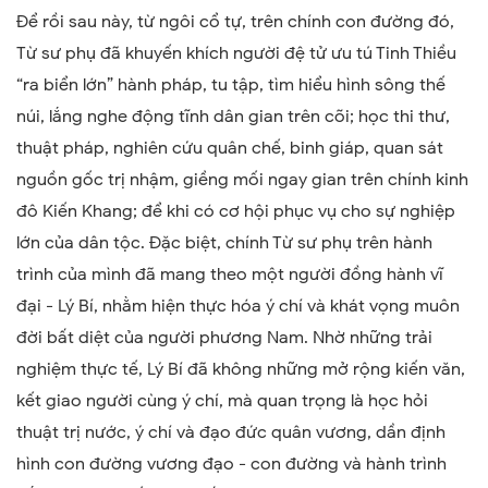
Để rồi sau này, từ ngôi cổ tự, trên chính con đường đó,
Từ sư phụ đã khuyến khích người đệ tử ưu tú Tinh Thiều
“ra biển lớn” hành pháp, tu tập, tìm hiểu hình sông thế
núi, lắng nghe động tĩnh dân gian trên cõi; học thi thư,
thuật pháp, nghiên cứu quân chế, binh giáp, quan sát
nguồn gốc trị nhậm, giềng mối ngay gian trên chính kinh
đô Kiến Khang; để khi có cơ hội phục vụ cho sự nghiệp
lớn của dân tộc. Đặc biệt, chính Từ sư phụ trên hành
trình của mình đã mang theo một người đồng hành vĩ
đại - Lý Bí, nhằm hiện thực hóa ý chí và khát vọng muôn
đời bất diệt của người phương Nam. Nhờ những trải
nghiệm thực tế, Lý Bí đã không những mở rộng kiến văn,
kết giao người cùng ý chí, mà quan trọng là học hỏi
thuật trị nước, ý chí và đạo đức quân vương, dần định
hình con đường vương đạo - con đường và hành trình