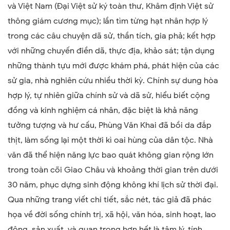
và Việt Nam (Đại Việt sử ký toàn thư, Khâm định Việt sử
thông giám cương mục); lần tìm từng hạt nhân hợp lý
trong các câu chuyện dã sử, thần tích, gia phả; kết hợp
với những chuyến điền dã, thực địa, khảo sát; tận dụng
những thành tựu mới được khám phá, phát hiện của các
sử gia, nhà nghiên cứu nhiều thời kỳ. Chính sự dung hòa
hợp lý, tự nhiên giữa chính sử và dã sử, hiểu biết cộng
đồng và kinh nghiệm cá nhân, đặc biệt là khả năng
tưởng tượng và hư cấu, Phùng Văn Khai đã bồi da đắp
thịt, làm sống lại một thời kì oai hùng của dân tộc. Nhà
văn đã thể hiện năng lực bao quát không gian rộng lớn
trong toàn cõi Giao Châu và khoảng thời gian trên dưới
30 năm, phục dựng sinh động không khí lịch sử thời đại.
Qua những trang viết chi tiết, sắc nét, tác giả đã phác
họa về đời sống chính trị, xã hội, văn hóa, sinh hoạt, lao
động, sản xuất, và quan trọng hơn hết là tâm lý, tính