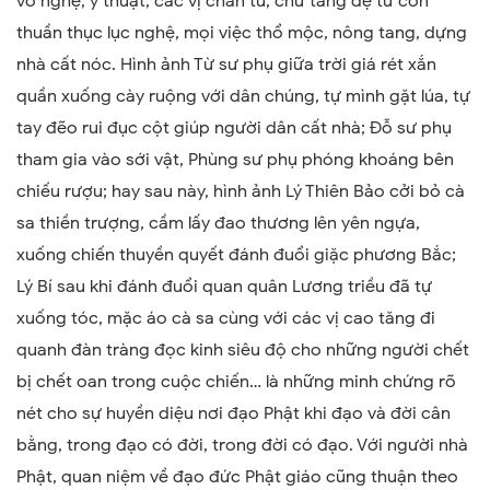
võ nghệ, y thuật, các vị chân tu, chư tăng đệ tử còn
thuần thục lục nghệ, mọi việc thổ mộc, nông tang, dựng
nhà cất nóc. Hình ảnh Từ sư phụ giữa trời giá rét xắn
quần xuống cày ruộng với dân chúng, tự mình gặt lúa, tự
tay đẽo rui đục cột giúp người dân cất nhà; Đỗ sư phụ
tham gia vào sới vật, Phùng sư phụ phóng khoáng bên
chiếu rượu; hay sau này, hình ảnh Lý Thiên Bảo cởi bỏ cà
sa thiền trượng, cầm lấy đao thương lên yên ngựa,
xuống chiến thuyền quyết đánh đuổi giặc phương Bắc;
Lý Bí sau khi đánh đuổi quan quân Lương triều đã tự
xuống tóc, mặc áo cà sa cùng với các vị cao tăng đi
quanh đàn tràng đọc kinh siêu độ cho những người chết
bị chết oan trong cuộc chiến… là những minh chứng rõ
nét cho sự huyền diệu nơi đạo Phật khi đạo và đời cân
bằng, trong đạo có đời, trong đời có đạo. Với người nhà
Phật, quan niệm về đạo đức Phật giáo cũng thuận theo