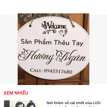
XEM NHIỀU
Nói thêm về cái chết của LƯU