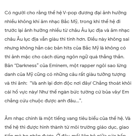
Có người cho rằng thế hệ V-pop đương đại ảnh hưởng
nhiều không khí âm nhạc Bắc Mỹ, trong khi thế hệ đi
trước lại ảnh hưởng nhiều từ châu Âu lục địa và âm nhạc
châu Âu lục địa vẫn giàu thi tính hơn. Điều này không sai
nhưng không hẳn các bản hits của Bắc Mỹ là không có
thi ảnh mặc cho cách dùng ngôn ngữ quá thẳng thắn.
Bản “Darkness” của Eminem, một rapper ngôi sao lừng
danh của Mỹ cũng có những câu rất giàu tưởng tượng
và thi ảnh: “Và anh lại đơn độc nơi đây/ Chẳng thoát khỏi
cái hố vực này/ Như thể ngàn bức tường cứ bủa vây/ Em
chẳng cứu chuộc được anh đâu...”.
Âm nhạc chính là một tiếng vang tiêu biểu của thế hệ. Và
thế hệ thì được hình thành từ môi trường giáo dục, giao
tiếp mà họ nhận được. Ở đây, mối liên hệ giữa sức hấp