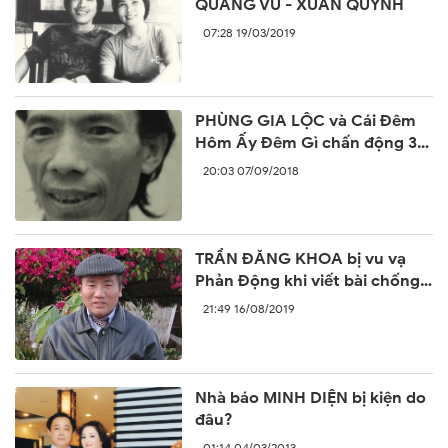
QUANG VŨ - XUÂN QUỲNH
07:28 19/03/2019
PHÙNG GIA LỘC và Cái Đêm
Hôm Ấy Đêm Gì chấn động 30
năm trước
20:03 07/09/2018
TRẦN ĐĂNG KHOA bị vu vạ
Phản Động khi viết bài chống
lại sự ngang ngược của Trung
21:49 16/08/2019
Quốc
Nhà báo MINH DIỆN bị kiện do
đâu?
01:14 04/03/2013