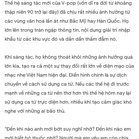
Thế hệ sáng tác mới của V-pop (vốn dĩ ra đời từ khoảng
thập niên 90 trở lại đây) đã chịu rất nhiều ảnh hưởng từ
các vùng văn hoá lấn át như Bắc Mỹ hay Hàn Quốc. Họ
lớn lên trong tràn ngập thông tin, nội dung giải trí nhập
khẩu từ các khu vực đó và dần dần thấm đẫm nó.
Khi sáng tác, họ không thoát khỏi những ảnh hưởng quá
lớn kia, tạo ra cả một sự thay đổi rất lớn về diện mạo của
nhạc nhẹ Việt Nam hiện đại. Điển hình chính là sự dịch
chuyển về cách sử dụng ca từ. Nếu các thế hệ đi trước
mạnh về những ca từ nên thơ hơn thì thế hệ hôm nay lại
sử dụng ca từ trực diện hơn, nhiều khi tạo cảm giác khó
nghe với những ai bảo thủ.
“Đến khi nào anh mới bớt suy nghĩ nhở? Đến khi nào em
mới biết bỏ thuốc nhở? Người mà em yêu em còn chia