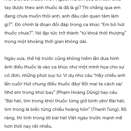
tay được theo anh thuốc lá đã là gì? Thì chẳng qua em
đang chưa muốn thôi anh, anh đâu cần quan tâm làm
gì?”. Đó chính là đoạn đối đáp trong ca khúc “Em bỏ hút
thuốc chưa?”. Nó lập tức trở thành “từ khoá thời thượng”
trong một khoảng thời gian không dài.
Ngày xưa, thế hệ trước cũng không hiếm lần đưa hình
ảnh điếu thuốc lá vào ca khúc như một minh họa cho sự
cô đơn, những phút suy tư. Ví dụ như câu “Hãy chiều anh
lần cuối/ Hút chung điếu thuốc đây/ Rồi mai ta cách xa/
Nhớ em trong khói bay” (Phạm Hoàng Dũng) hay câu
“Bài hát, tìm trong khói thuốc từng giờ bình yên/ Bài hát,
tìm trong lá biếc từng chiều hoàng hôn” (Thanh Tùng). Rõ
ràng, thi tính trong lời bài hát Việt ngày trước mạnh mẽ
hơn thời nay rất nhiều.