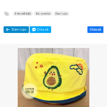
3 tin nổi bật
Bài vedette
Đàm luận
Đàm luận
Chia sẻ
Chia sẻ