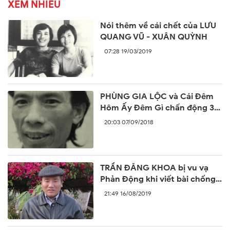
XEM NHIỀU
Nói thêm về cái chết của LƯU
QUANG VŨ - XUÂN QUỲNH
07:28 19/03/2019
PHÙNG GIA LỘC và Cái Đêm
Hôm Ấy Đêm Gì chấn động 30
năm trước
20:03 07/09/2018
TRẦN ĐĂNG KHOA bị vu vạ
Phản Động khi viết bài chống
lại sự ngang ngược của Trung
21:49 16/08/2019
Quốc