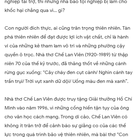
nghiệp tài trợ, thì những nhà báo tội nghiệp bị làm cho
khốc hại chẳng qua vì… gì?
Con người đích thực, ai cũng trân trọng thiên nhiên. Tàn
phá thiên nhiên để đạt được lợi ích vật chất, chỉ là hành
vi của những kẻ tham lam vô tri và những phường cậy
quyền ô trọc. Nhà thơ Chế Lan Viên (1920-1989) từ thập
niên 70 của thế kỷ trước, đã thảng thốt về những cánh
rừng gục xuống: “
Cây cháy đen cụt cành/ Nghìn cánh tay
trần trụi/ Trời vụt xanh dữ dội/ Uống màu đen mà xanh”.
Nhà thơ Chế Lan Viên được truy tặng Giải thưởng Hồ Chí
Minh vào năm 1996, vì những cống hiến tận tụy của ông
cho văn học cách mạng. Trong di cảo, Chế Lan Viên có
không ít trăn trở để cảnh báo sự giằng co của các thế
lực trong quá trình bảo vệ thiên nhiên, mà bài thơ “Con