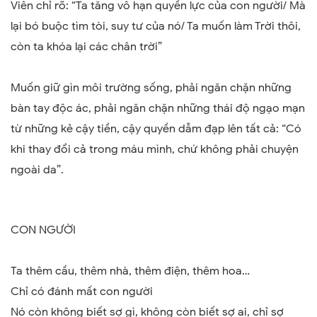
Viên chỉ rõ: “Ta tăng vô hạn quyền lực của con người/ Mà
lại bó buộc tìm tòi, suy tư của nó/ Ta muốn làm Trời thôi,
còn ta khóa lại các chân trời”
Muốn giữ gìn môi trường sống, phải ngăn chặn những
bàn tay độc ác, phải ngăn chặn những thái độ ngạo mạn
từ những kẻ cậy tiền, cậy quyền dẫm đạp lên tất cả: “Có
khi thay đổi cả trong máu mình, chứ không phải chuyện
ngoài da”.
CON NGƯỜI
Ta thêm cầu, thêm nhà, thêm điện, thêm hoa…
Chỉ có đánh mất con người
Nó còn không biết sợ gì, không còn biết sợ ai, chỉ sợ