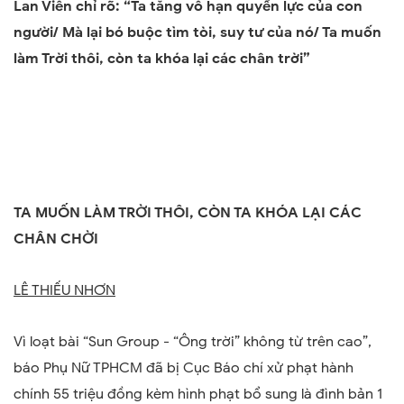
Lan Viên chỉ rõ: “Ta tăng vô hạn quyền lực của con
người/ Mà lại bó buộc tìm tòi, suy tư của nó/ Ta muốn
làm Trời thôi, còn ta khóa lại các chân trời”
TA MUỐN LÀM TRỜI THÔI, CÒN TA KHÓA LẠI CÁC
CHÂN CHỜI
LÊ THIẾU NHƠN
Vì loạt bài “Sun Group - “Ông trời” không từ trên cao”,
báo Phụ Nữ TPHCM đã bị Cục Báo chí xử phạt hành
chính 55 triệu đồng kèm hình phạt bổ sung là đình bản 1