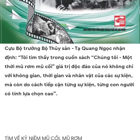
Cựu Bộ trưởng Bộ Thủy sản - Tạ Quang Ngọc nhận
định: “Tôi tìm thấy trong cuốn sách “Chúng tôi - Một
thời mũ rơm mũ cối” giá trị độc đáo của nó không chỉ
với không gian, thời gian và nhân vật của các sự kiện,
mà còn do cách tiếp cận từng sự kiện, từng con người
có tính lựa chọn cao”.
TÌM VỀ KỶ NIỆM MŨ CỐI, MŨ RƠM