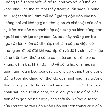
Không thiếu sách viết về đề tài như vậy với đủ thể loại
khác nhau, nhưng tôi tìm thấy trong cuốn sách “Chúng
tôi - Một thời mũ rơm mũ cối” giá trị độc đáo của nó
không chỉ với không gian, thời gian và nhân vật của các
sự kiện, mà còn do cách tiếp cận từng sự kiện, từng con
người có tính lựa chọn cao. Dù sau này những em bé
ngày ấy lớn khôn đã đi khắp nơi, làm đủ thứ việc, có
những em đi bộ đội khi vừa kip lớn và đã hy sinh với khẩu
súng trên tay. Nhưng cũng có nhiều em lớn lên trong
khung cảnh khó khăn đó nhớ về công lao cha mẹ, sự
quan tâm, đùm bọc của các cô chú cơ quan, trong cộng
đồng tuổi nhỏ đang lớn thời đó của mình sau này trưởng
thành và góp ích cho xã hội trên nhiều lĩnh vực. Họ gặp
nhau sau nhiều chục năm, ôn lại chuyện xưa để rồi vẫn
tình cảm gắn bó như ngày nào thời ấy. Những đứa trẻ
của Trại trẻ sơ tán Báo Nhân Dân như tên trang Web của