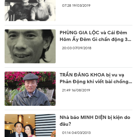
07:28 19/03/2019
PHÙNG GIA LỘC và Cái Đêm
Hôm Ấy Đêm Gì chấn động 30
năm trước
20:03 07/09/2018
TRẦN ĐĂNG KHOA bị vu vạ
Phản Động khi viết bài chống
lại sự ngang ngược của Trung
21:49 16/08/2019
Quốc
Nhà báo MINH DIỆN bị kiện do
đâu?
01:14 04/03/2013