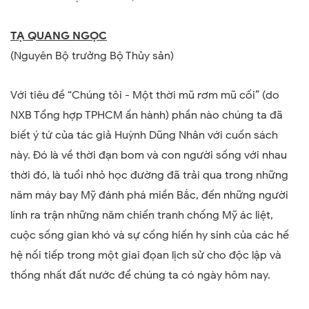
TẠ QUANG NGỌC
(Nguyên Bộ trưởng Bộ Thủy sản)
Với tiêu đề “Chúng tôi - Một thời mũ rơm mũ cối” (do
NXB Tổng hợp TPHCM ấn hành) phần nào chúng ta đã
biết ý tứ của tác giả Huỳnh Dũng Nhân với cuốn sách
này. Đó là về thời đạn bom và con người sống với nhau
thời đó, là tuổi nhỏ học đường đã trải qua trong những
năm máy bay Mỹ đánh phá miền Bắc, đến những người
lính ra trận những năm chiến tranh chống Mỹ ác liệt,
cuộc sống gian khó và sự cống hiến hy sinh của các hế
hệ nối tiếp trong một giai đọan lịch sử cho độc lập và
thống nhất đất nước để chúng ta có ngày hôm nay.