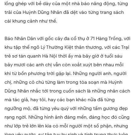
lồng ghép với bề dày của một nhà báo năng động, từng
trải của Huỳnh Dũng Nhân đã dệt vào từng trang sách
cái khung cảnh như thế.
Báo Nhân Dân với gốc cây đa cổ thụ ở 71 Hàng Trống, với
khu tập thể ngõ Lý Thường Kiệt thân thương, với các Trại
trẻ sơ tán quanh Hà Nội thời ấy mà bây giờ ở tuổi sáu
bảy mươi các anh chị vẫn còn xoắt xuýt bên nhau mỗi
khi từ bốn phương trời gặp lại. Những người anh, người
chị, những cô chú từng làm trong tòa soạn mà Huỳnh
Dũng Nhân nhắc tới trong cuốn sách là những nhân cách
mà tác giả, hay tôi, hay các bạn khác nữa đã từng
ngưỡng mộ, đã từng yêu quý với những tấm gương đẹp
rạng ngời. Những hình ảnh đáng mến, đáng học đó cũng
như lớp trẻ lớn lên kia có mỗi người một số phận, nhưng
lòng yêu nước, sự tận tụy hy sinh và tính trung thực luôn