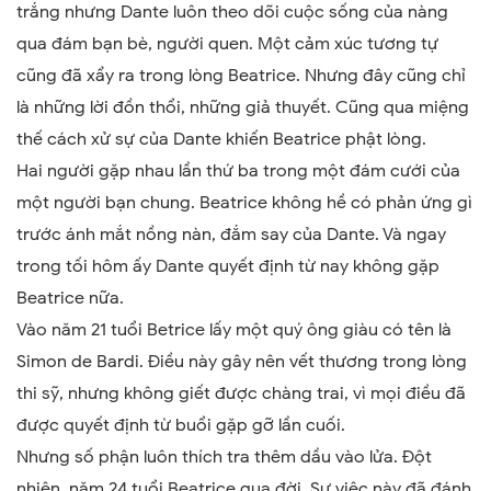
trắng nhưng Dante luôn theo dõi cuộc sống của nàng
qua đám bạn bè, người quen. Một cảm xúc tương tự
cũng đã xẩy ra trong lòng Beatrice. Nhưng đây cũng chỉ
là những lời đồn thổi, những giả thuyết. Cũng qua miệng
thế cách xử sự của Dante khiến Beatrice phật lòng.
Hai người gặp nhau lần thứ ba trong một đám cưới của
một người bạn chung. Beatrice không hề có phản ứng gì
trước ánh mắt nồng nàn, đắm say của Dante. Và ngay
trong tối hôm ấy Dante quyết định từ nay không gặp
Beatrice nữa.
Vào năm 21 tuổi Betrice lấy một quý ông giàu có tên là
Simon de Bardi. Điều này gây nên vết thương trong lòng
thi sỹ, nhưng không giết được chàng trai, vì mọi điều đã
được quyết định từ buổi gặp gỡ lần cuối.
Nhưng số phận luôn thích tra thêm dầu vào lửa. Đột
nhiên, năm 24 tuổi Beatrice qua đời. Sự việc này đã đánh