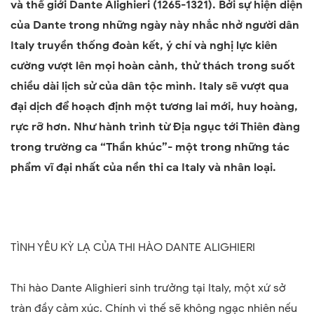
và thế giới
Dante Alighieri
(1265-1321)
.
Bởi sự hiện diện
của Dante trong những ngày này nhắc nhở người dân
Italy truyền thống đoàn kết, ý chí và nghị lực kiên
cường vượt lên mọi hoàn cảnh, thử thách trong suốt
chiều dài lịch sử của dân tộc mình. Italy sẽ vượt qua
đại dịch để hoạch định một tương lai mới, huy hoàng,
rực rỡ hơn. Như hành trình từ Địa ngục tới Thiên đàng
trong trường
ca “Thần khúc”
- một trong những tác
phẩm vĩ đại nhất của nền thi ca Italy và nhân loại.
TÌNH YÊU KỲ LẠ CỦA THI HÀO DANTE ALIGHIERI
Thi hào Dante Alighieri sinh trưởng tại Italy, một xứ sở
tràn đầy cảm xúc. Chính vì thế sẽ không ngạc nhiên nếu