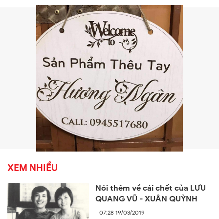
XEM NHIỀU
Nói thêm về cái chết của LƯU
QUANG VŨ - XUÂN QUỲNH
07:28 19/03/2019