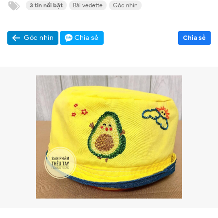
3 tin nổi bật
Bài vedette
Góc nhìn
Góc nhìn
Chia sẻ
Chia sẻ