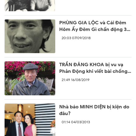
PHÙNG GIA LỘC và Cái Đêm
Hôm Ấy Đêm Gì chấn động 30
năm trước
20:03 07/09/2018
TRẦN ĐĂNG KHOA bị vu vạ
Phản Động khi viết bài chống
lại sự ngang ngược của Trung
21:49 16/08/2019
Quốc
Nhà báo MINH DIỆN bị kiện do
đâu?
01:14 04/03/2013