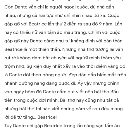
Còn Dante vẫn chỉ là người ngoài cuộc, dù nhà gần
nhau, nhưng cả hai tựa như chỉ nhìn nhau..từ xa. Cuộc
gặp gỡ với Beatrice lần thứ 2 diễn ra sau đó 9 năm. Lần
này cô thiếu nữ vận tấm áo màu trắng. Chính với cuộc
gặp gỡ này Dante càng như tự khẳng định với bản thân
Beatrice là một thiên thần. Nhưng nhà thơ tương lai vẫn
rụt rè không dám bắt chuyện với người mình thầm yêu
trộm nhớ. Sự kiện duy nhất xẩy ra vào thời điểm vàng đó
là Dante dõi theo bóng người đẹp dần dần biến mất trên
nhánh đường nàng đang bước đi. Ấy vậy nhưng chính
vào ngày hôm đó Dante cầm bút viết nên bài thơ đầu
tiên trong cuộc đời mình. Bài thơ này cũng như tất cả
những bài thơ thi hào viết những năm về sau đều mang
lời đề từ tặng…
Beatrice!
Tuy Dante chỉ gặp Beatrice trong lần nàng vận tấm áo