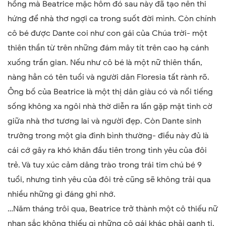
hồng mà Beatrice mặc hôm đó sau này đã tạo nên thi
hứng để nhà thơ ngợi ca trong suốt đời mình. Còn chính
cô bé được Dante coi như con gái của Chúa trời- một
thiên thần từ trên những đám mây tít trên cao hạ cánh
xuống trần gian. Nếu như cô bé là một nữ thiên thần,
nàng hẳn có tên tuổi và người dân Floresia tất rành rõ.
Ông bố của Beatrice là một thị dân giàu có và nổi tiếng
sống không xa ngôi nhà thờ diễn ra lần gặp mặt tình cờ
giữa nhà thơ tương lai và người đẹp. Còn Dante sinh
trưởng trong một gia đình bình thường- điều này đủ là
cái cớ gây ra khó khăn đầu tiên trong tình yêu của đôi
trẻ. Và tuy xúc cảm dâng trào trong trái tim chú bé 9
tuổi, nhưng tình yêu của đôi trẻ cũng sẽ không trải qua
nhiều những gì đáng ghi nhớ.
…Năm tháng trôi qua, Beatrice trở thành một cô thiếu nữ
nhan sắc không thiếu gì những cô gái khác phải ganh tị.