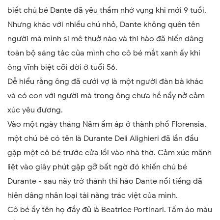
biết chú bé Dante đã yêu thầm nhớ vụng khi mới 9 tuổi.
Nhưng khác với nhiều chú nhỏ, Dante không quên tên
người mà mình si mê thuở nào và thi hào đã hiến dâng
toàn bộ sáng tác của mình cho cô bé mắt xanh ấy khi
ông vĩnh biệt cõi đời ở tuổi 56.
Dễ hiểu rằng ông đã cưới vợ là một người đàn bà khác
và có con với người mà trong ông chưa hề nẩy nở cảm
xúc yêu đương.
Vào một ngày tháng Năm ấm áp ở thành phố Florensia,
một chú bé có tên là Durante Deli Alighieri đã lần đầu
gặp một cô bé trước cửa lối vào nhà thờ. Cảm xúc mãnh
liệt vào giây phút gặp gỡ bất ngờ đó khiến chú bé
Durante - sau này trở thành thi hào Dante nổi tiếng đã
hiên dâng nhân loại tài năng trác việt của mình.
Cô bé ấy tên họ đầy đủ là Beatrice Portinari. Tấm áo màu