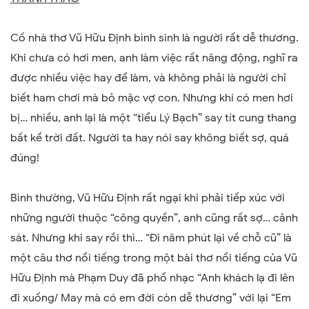
Cố nhà thơ Vũ Hữu Định bình sinh là người rất dễ thương.
Khi chưa có hơi men, anh làm việc rất năng động, nghĩ ra
được nhiều việc hay để làm, và không phải là người chỉ
biết ham chơi mà bỏ mặc vợ con. Nhưng khi có men hơi
bị… nhiều, anh lại là một “tiểu Lý Bạch” say tít cung thang
bất kể trời đất. Người ta hay nói
s
ay không biết sợ, quá
đúng!
Bình thường, Vũ Hữu Định rất ngại khi phải tiếp xúc với
những người thuộc “công quyền”, anh cũng rất sợ… cảnh
sát. Nhưng khi say rồi thì… “Đi năm phút lại về chỗ cũ” là
một câu thơ nổi tiếng trong một bài thơ nổi tiếng của Vũ
Hữu Định mà Phạm Duy đã phổ nhạc “Anh khách lạ đi lên
đi xuống/ May mà có em đời còn dễ thương” với lại “Em