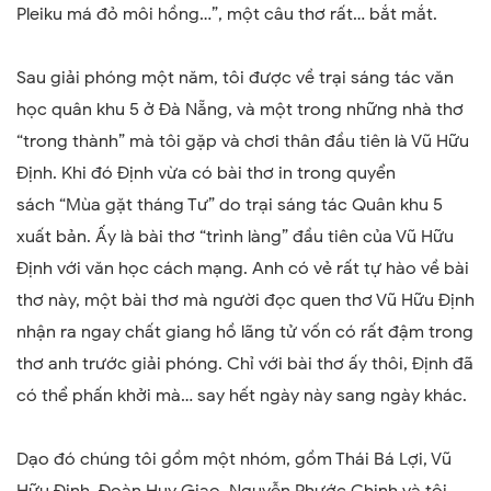
Pleiku má đỏ môi hồng…”, một câu thơ rất… bắt mắt.
Sau giải phóng một năm, tôi được về trại sáng tác văn
học quân khu 5 ở Đà Nẵng, và một trong những nhà thơ
“trong thành” mà tôi gặp và chơi thân đầu tiên là Vũ Hữu
Định. Khi đó Định vừa có bài thơ in trong quyển
sách
“
Mùa gặt tháng Tư
”
do trại sáng tác Quân khu 5
xuất bản. Ấy là bài thơ “trình làng” đầu tiên của Vũ Hữu
Định với văn học cách mạng. Anh có vẻ rất tự hào về bài
thơ này, một bài thơ mà người đọc quen thơ Vũ Hữu Định
nhận ra ngay chất giang hồ lãng tử vốn có rất đậm trong
thơ anh trước giải phóng. Chỉ với bài thơ ấy thôi, Định đã
có thể phấn khởi mà… say hết ngày này sang ngày khác.
Dạo đó chúng tôi gồm một nhóm, gồm Thái Bá Lợi, Vũ