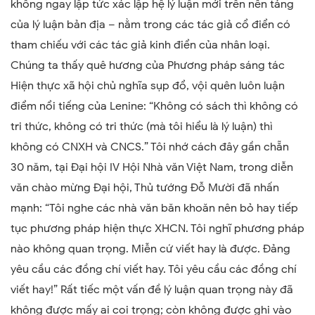
không ngay lập tức xác lập hệ lý luận mới trên nền tảng
của lý luận bản địa – nằm trong các tác giả cổ điển có
tham chiếu với các tác giả kinh điển của nhân loại.
Chúng ta thấy quê hương của Phương pháp sáng tác
Hiện thực xã hội chủ nghĩa sụp đổ, vội quên luôn luận
điểm nổi tiếng của Lenine: “Không có sách thì không có
tri thức, không có tri thức (mà tôi hiểu là lý luận) thì
không có CNXH và CNCS.” Tôi nhớ cách đây gần chẵn
30 năm, tại Đại hội IV Hội Nhà văn Việt Nam, trong diễn
văn chào mừng Đại hội, Thủ tướng Đỗ Mười đã nhấn
mạnh: “Tôi nghe các nhà văn băn khoăn nên bỏ hay tiếp
tục phương pháp hiện thực XHCN. Tôi nghĩ phương pháp
nào không quan trọng. Miễn cứ viết hay là được. Đảng
yêu cầu các đồng chí viết hay. Tôi yêu cầu các đồng chí
viết hay!” Rất tiếc một vấn đề lý luận quan trọng này đã
không được mấy ai coi trọng; còn không được ghi vào