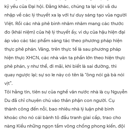
kỷ yếu của Đại hội. Đằng khác, chúng ta lại vội vã du
nhập về các lý thuyết xa lạ với tư duy sáng tạo vủa người
Việt. Rồi các nhà phê bình nhăm nhăm mang các thước
đo (khái niệm) của hệ lý thuyết ấy, ví dụ của hậu hiện đại
áp vào các tác phẩm sáng tác theo phương pháp hiện
thực phê phán. Vâng, trên thực tế là sau phương pháp
hiện thực XHCN, các nhà văn ta phần lớn theo hiện thực
phê phán, y như thể, đi mãi, khi biết là sai đường, thì
quay ngược lại; sự so le này có tên là “ông nói gà bà nói
vịt”.
Tôi hằng tin, tiên sư của nghề văn nước nhà là cụ Nguyễn
Du đã chỉ chuyên chú vào thân phận con người. Cụ
thành công đến nỗi, bao nhiêu nhà lý luận phê bình
khoác cho nó cái bành tô đấu tranh giai cấp, trao cho
nàng Kiều những ngọn tầm vông chống phong kiến, đội