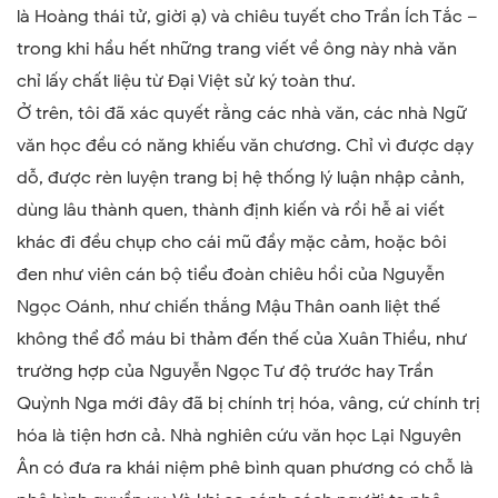
là Hoàng thái tử, giời ạ) và chiêu tuyết cho Trần Ích Tắc –
trong khi hầu hết những trang viết về ông này nhà văn
chỉ lấy chất liệu từ Đại Việt sử ký toàn thư.
Ở trên, tôi đã xác quyết rằng các nhà văn, các nhà Ngữ
văn học đều có năng khiếu văn chương. Chỉ vì được dạy
dỗ, được rèn luyện trang bị hệ thống lý luận nhập cảnh,
dùng lâu thành quen, thành định kiến và rồi hễ ai viết
khác đi đều chụp cho cái mũ đầy mặc cảm, hoặc bôi
đen như viên cán bộ tiểu đoàn chiêu hồi của Nguyễn
Ngọc Oánh, như chiến thắng Mậu Thân oanh liệt thế
không thể đổ máu bi thảm đến thế của Xuân Thiều, như
trường hợp của Nguyễn Ngọc Tư độ trước hay Trần
Quỳnh Nga mới đây đã bị chính trị hóa, vâng, cứ chính trị
hóa là tiện hơn cả. Nhà nghiên cứu văn học Lại Nguyên
Ân có đưa ra khái niệm phê bình quan phương có chỗ là