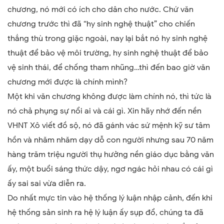
chương, nó mới có ích cho dân cho nước. Chứ văn
chương trước thì đã “hy sinh nghệ thuật” cho chiến
thắng thù trong giặc ngoài, nay lại bắt nó hy sinh nghệ
thuật để bảo vệ môi trường, hy sinh nghệ thuật để bảo
vệ sinh thái, để chống tham nhũng…thì đến bao giờ văn
chương mới được là chính mình?
Một khi văn chương không được làm chính nó, thì tức là
nó chả phụng sự nổi ai và cái gì. Xin hãy nhớ đến nền
VHNT Xô viết đồ sộ, nó đã gánh vác sứ mệnh kỹ sư tâm
hồn và nhăm nhăm dạy dỗ con người nhưng sau 70 năm
hàng trăm triệu người thụ hưởng nền giáo dục bằng văn
ấy, một buổi sáng thức dậy, ngơ ngác hỏi nhau có cái gì
ấy sai sai vừa diễn ra.
Do nhất mực tin vào hệ thống lý luận nhập cảnh, đến khi
hệ thống sản sinh ra hệ lý luận ấy sụp đổ, chúng ta đã