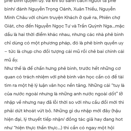
phê bình quyền uy. Và khi so sánh cách người ta phê
bình/ đánh Nguyễn Trọng Oánh, Xuân Thiều, Nguyễn
Minh Châu với chùm truyện Khách ở quê ra, Phiên chợ
Giát, cho đến Nguyễn Ngọc Tư và Trần Quỳnh Nga…mặc
dầu là hai thời điểm khác nhau, nhưng các nhà phê bình
chỉ dùng có một phương pháp, đó là phê bình quyền uy
– tức là chụp cho đối tượng cái mũ rồi chê bai chính cái
mũ ấy.
Như thế là để chấn hưng phê bình, trước hết những cơ
quan có trách nhiệm với phê bình văn học cần có đề tài
tìm ra một hệ lý luận văn học nền tảng. Những cái “tuy là
của nước ngoài nhưng là những anh nước ngoài dốt” lỡ
nhập về nhưng nay đã lỗi thời so với nhu cầu đổi mới thì
phải dứt khoát vứt bỏ. Những gì du nhập mới đây (hậu
hiện đại, lý thuyết tiếp nhận/ đồng tác giả hay đang hot
như “hiện thực thần thực…) thì cần có ngay một hội