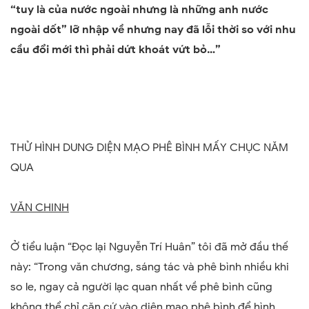
“tuy là của nước ngoài nhưng là những anh nước
ngoài dốt” lỡ nhập về nhưng nay đã lỗi thời so với nhu
cầu đổi mới thì phải dứt khoát vứt bỏ
…”
THỬ HÌNH DUNG DIỆN MẠO PHÊ BÌNH MẤY CHỤC NĂM
QUA
V
ĂN CHINH
Ở tiểu luận “Đọc lại Nguyễn Trí Huân” tôi đã mở đầu thế
này:
“Trong văn chương, sáng tác và phê bình nhiều khi
so le, ngay cả người lạc quan nhất về phê bình cũng
không thể chỉ căn cứ vào diện mạo phê bình để hình