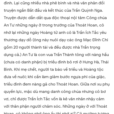
đình. Lại cũng nhiều nhà phê bình và nhà văn phản đối
truyện ngắn Bắt đầu và kết thúc của Trần Quỳnh Nga.
Truyện được dẫn dắt qua độc thoại nội tâm Công chúa
An Tư những ngày ở trong trướng của Thoát Hoan, cô
nhớ lại những ngày Hoàng tử anh cô là Trần Ích Tắc yêu
thương dạy dỗ (ông này nuôi dạy các ông Mạc Đĩnh Chi
gồm 20 người thành tài và đều được nhà Trần trọng
dụng cả.) An Tư là con vua Trần Thánh tông với nàng hầu
(chưa có danh phận) bị triều đình bỏ rơi ở Hưng Hà, Thái
Bình. Khi mẹ chết, người ta báo về triều và Hoàng tộc
đưa về nuôi; khi cần làm giảm bước ngựa phi của giặc,
triều đình đem nàng gả cho Thoát Hoan. Giữa nơi xu phụ
quyền lực, mặc dù mang danh công chúa nhưng cô bơ
vơ, chỉ được Trần Ích Tắc vốn là kẻ văn nhân nhậy cảm
với thân phận người chăm sóc. Những ngày ở với Thoát
Hoan, cô không nhớ ông ấy thì nhớ ai? Cô mường tượng