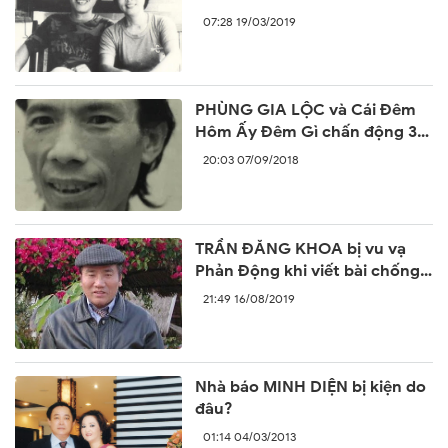
07:28 19/03/2019
PHÙNG GIA LỘC và Cái Đêm
Hôm Ấy Đêm Gì chấn động 30
năm trước
20:03 07/09/2018
TRẦN ĐĂNG KHOA bị vu vạ
Phản Động khi viết bài chống
lại sự ngang ngược của Trung
21:49 16/08/2019
Quốc
Nhà báo MINH DIỆN bị kiện do
đâu?
01:14 04/03/2013