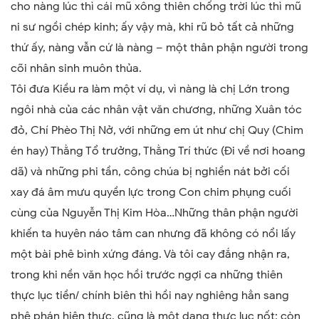
cho nàng lúc thì cái mũ xông thiên chống trời lúc thì mũ
ni sư ngồi chép kinh; ấy vậy mà, khi rũ bỏ tất cả những
thứ ấy, nàng vẫn cứ là nàng – một thân phận người trong
cõi nhân sinh muôn thủa.
Tôi đưa Kiều ra làm một ví dụ, vì nàng là chị Lớn trong
ngôi nhà của các nhân vật văn chương, những Xuân tóc
đỏ, Chí Phèo Thị Nở, với những em út như chị Quy (Chim
én hay) Thằng Tổ trưởng, Thằng Trí thức (Đi về nơi hoang
dã) và những phi tần, công chúa bị nghiền nát bởi cối
xay đá âm mưu quyền lực trong Con chim phụng cuối
cùng của Nguyễn Thị Kim Hòa…Những thân phận người
khiến ta huyên náo tâm can nhưng đã không có nổi lấy
một bài phê bình xứng đáng. Và tôi cay đắng nhận ra,
trong khi nền văn học hồi trước ngợi ca những thiên
thực lục tiền/ chính biên thì hồi nay nghiêng hẳn sang
phê phán hiện thực, cũng là một dạng thực lục nốt; còn