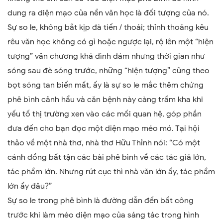
dung ra diện mạo của nền văn học là đối tượng của nó.
Sự so le, không bắt kịp đà tiến / thoái; thỉnh thoảng kêu
rêu văn học không có gì hoặc ngược lại, rộ lên một “hiện
tượng” văn chương khá đình đám nhưng thời gian như
sóng sau đè sóng trước, những “hiện tượng” cũng theo
bọt sóng tan biến mất, ấy là sự so le mắc thêm chứng
phê bình cảnh hẩu và căn bệnh này càng trầm kha khi
yếu tố thị trường xen vào các mối quan hệ, góp phần
đưa đến cho bạn đọc một diện mạo méo mó. Tại hội
thảo về một nhà thơ, nhà thơ Hữu Thỉnh nói: “Có một
cánh đồng bất tận các bài phê bình về các tác giả lớn,
tác phẩm lớn. Nhưng rút cục thì nhà văn lớn ấy, tác phẩm
lớn ấy đâu?”
Sự so le trong phê bình là đường dẫn đến bất công
trước khi làm méo diện mạo của sáng tác trong hình