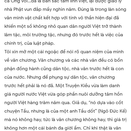
cá Ông Voi…đã là bản sắc tâm linh Việt, lại được giáo lý
nhà Phật vun đắp mấy nghìn năm. Đúng là trong làn sóng
văn minh vật chất kết hợp với tính vô thần hiện đại đã
khiến một số không nhỏ quan dân người Việt trở thành
lâm tặc, môi trường tặc, nhưng đó trước hết là việc của
chính trị, của luật pháp.
Tôi xin mở một cái ngoặc để nói rõ quan niệm của mình
về văn chương. Văn chương và các nhà văn đều có bổn
phận đồng hành cũng dân tộc, nhà văn trước hết là con
của nước. Nhưng để phụng sự dân tộc, văn chương
trước hết phải là nó đã. Một Truyện Kiều vừa làm danh
giá người nước Việt vừa góp phần nuôi dưỡng tâm hồn
người Việt hàng trăm năm qua. Giả dụ, “nó dựa vào cốt
chuyện Tầu, nhưng là của một anh Tầu dốt” (Ngô Đức Kế)
mà nó không hay, tức là văn chương không hay, thì giá trị
không hơn một cái bánh đa giời ẩm. Chỉ khi thật là văn