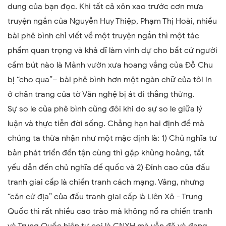
dung của bạn đọc. Khi tất cả xôn xao trước cơn mưa
truyện ngắn của Nguyễn Huy Thiệp, Phạm Thị Hoài, nhiều
bài phê bình chỉ viết về một truyện ngắn thì một tác
phẩm quan trọng và khả dĩ làm vinh dự cho bất cứ người
cầm bút nào là Mảnh vườn xưa hoang vắng của Đỗ Chu
bị “cho qua”– bài phê bình hơn một ngàn chữ của tôi in
ở chân trang của tờ Văn nghệ bị át đi thẳng thừng.
Sự so le của phê bình cũng đôi khi do sự so le giữa lý
luận và thực tiễn đời sống. Chẳng hạn hai định đề mà
chúng ta thừa nhận như một mặc định là: 1) Chủ nghĩa tư
bản phát triển đến tận cùng thì gặp khủng hoảng, tất
yếu dẫn đến chủ nghĩa đế quốc và 2) Đỉnh cao của đấu
tranh giai cấp là chiến tranh cách mạng. Vâng, nhưng
“căn cứ địa” của đấu tranh giai cấp là Liên Xô - Trung
Quốc thì rất nhiều cao trào mà không nổ ra chiến tranh