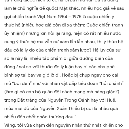
và Trung Quốc hiện tự coi là CNXH mà vẫn đã và đang
lăm le chủ nghĩa đế quốc! Mặt khác, nhiều học giả về sau
gọi chiến tranh Việt Nam 1954 – 1975 là cuộc chiến ý
thức hệ (nhiều học giả còn đi xa thêm: Cuộc chiến tranh
ủy nhiệm) nhưng xin hỏi lại rằng, hiện có rất nhiều nước
cùng ý thức hệ mà vẫn cứ xâm lấn lẫn nhau, thì ý thức hệ
đâu có là lý do của chiến tranh xâm lược? Hệ lụy của sự
so le này là, nhiều tác phẩm đi giữa đường biên của
đúng / sai so với thước đo lý luận hay bị các nhà phê
bình sợ tai bay vạ gió lờ đi. Hoặc bị chụp ngay cho cái
mũ “bôi đen” như với nhân vật cấp tiểu đoàn “hồi chánh”
(làm gì có cán bộ quân đội cách mạng mà hàng giặc?)
trong Đất trắng của Nguyễn Trọng Oánh hay với Huế,
mùa mai đỏ của Nguyễn Xuân Thiều bị coi là nhắc quá
nhiều đến chết chóc thương đau.”
Vâng, tôi vừa chạm đến nguyên nhân thứ nhất khiến cho