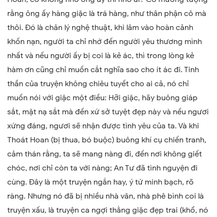
rằng ông ấy hàng giặc là trá hàng, như thân phận cô mà
thôi. Đó là chân lý nghệ thuật, khi lâm vào hoàn cảnh
khốn nạn, người ta chỉ nhớ đến người yêu thương mình
nhất và nếu người ấy bị coi là kẻ ác, thì trong lòng kẻ
hàm ơn cũng chỉ muốn cắt nghĩa sao cho ít ác đi. Tinh
thần của truyện không chiêu tuyết cho ai cả, nó chỉ
muốn nói với giặc một điều: Hỡi giặc, hãy buông giáp
sắt, mặt nạ sắt mà đến xứ sở tuyệt đẹp này và nếu ngươi
xứng đáng, ngươi sẽ nhận được tình yêu của ta. Và khi
Thoát Hoan (bị thua, bó buộc) buông khí cụ chiến tranh,
cảm thán rằng, ta sẽ mang nàng đi, đến nơi không giết
chóc, nơi chỉ còn ta với nàng; An Tư đã tình nguyện đi
cùng. Đây là một truyện ngắn hay, ý tứ minh bạch, rõ
ràng. Nhưng nó đã bị nhiều nhà văn, nhà phê bình coi là
truyện xấu, là truyện ca ngợi thằng giặc đẹp trai (khổ, nó