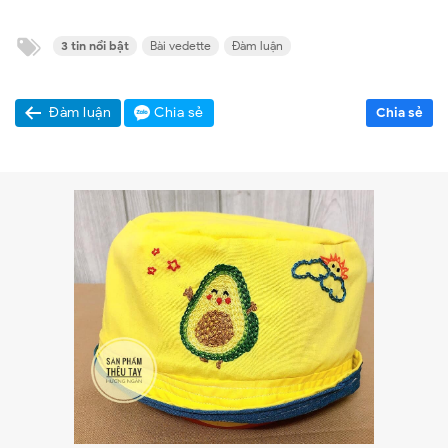
3 tin nổi bật
Bài vedette
Đàm luận
Đàm luận
Chia sẻ
Chia sẻ