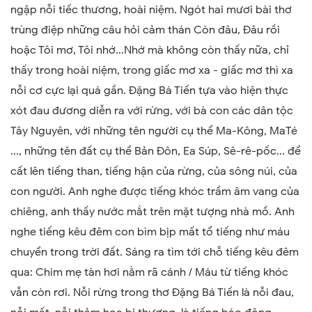
ngập nỗi tiếc thương, hoài niệm. Ngót hai mươi bài thơ
trùng điệp những câu hỏi cảm thán Còn đâu, Đâu rồi
hoặc Tôi mơ, Tôi nhớ...Nhớ mà không còn thấy nữa, chỉ
thấy trong hoài niệm, trong giấc mơ xa - giấc mơ thì xa
nỗi cơ cực lại quá gần. Đặng Bá Tiến tựa vào hiện thực
xót đau đương diễn ra với rừng, với bà con các dân tộc
Tây Nguyên, với những tên người cụ thể Ma-Kông, MaTé
..., những tên đất cụ thể Bản Đôn, Ea Súp, Sê-rê-pốc... để
cất lên tiếng than, tiếng hận của rừng, của sông núi, của
con người. Anh nghe được tiếng khóc trầm âm vang của
chiêng, anh thấy nước mắt trên mặt tượng nhà mồ. Anh
nghe tiếng kêu đêm con bìm bịp mất tổ tiếng như máu
chuyển trong trời đất. Sáng ra tìm tới chỗ tiếng kêu đêm
qua: Chim mẹ tàn hơi nằm rã cánh / Máu từ tiếng khóc
vẫn còn rơi. Nỗi rừng trong thơ Đặng Bá Tiến là nỗi đau,