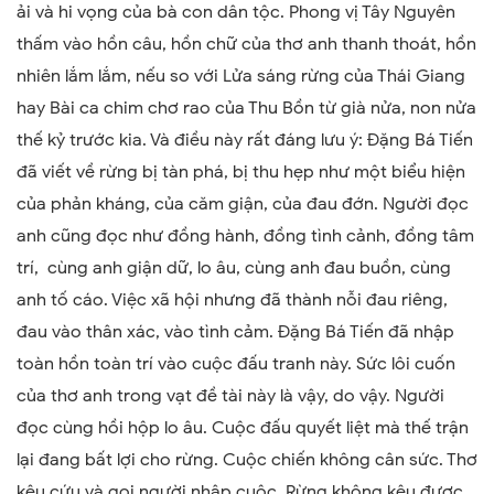
ải và hi vọng của bà con dân tộc. Phong vị Tây Nguyên
thấm vào hồn câu, hồn chữ của thơ anh thanh thoát, hồn
nhiên lắm lắm, nếu so với Lửa sáng rừng của Thái Giang
hay Bài ca chim chơ rao của Thu Bồn từ già nửa, non nửa
thế kỷ trước kia. Và điều này rất đáng lưu ý: Đặng Bá Tiến
đã viết về rừng bị tàn phá, bị thu hẹp như một biểu hiện
của phản kháng, của căm giận, của đau đớn. Người đọc
anh cũng đọc như đồng hành, đồng tình cảnh, đồng tâm
trí, cùng anh giận dữ, lo âu, cùng anh đau buồn, cùng
anh tố cáo. Việc xã hội nhưng đã thành nỗi đau riêng,
đau vào thân xác, vào tình cảm. Đặng Bá Tiến đã nhập
toàn hồn toàn trí vào cuộc đấu tranh này. Sức lôi cuốn
của thơ anh trong vạt đề tài này là vậy, do vậy. Người
đọc cùng hồi hộp lo âu. Cuộc đấu quyết liệt mà thế trận
lại đang bất lợi cho rừng. Cuộc chiến không cân sức. Thơ
kêu cứu và gọi người nhập cuộc. Rừng không kêu được