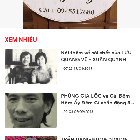
XEM NHIỀU
Nói thêm về cái chết của LƯU
QUANG VŨ - XUÂN QUỲNH
07:28 19/03/2019
PHÙNG GIA LỘC và Cái Đêm
Hôm Ấy Đêm Gì chấn động 30
năm trước
20:03 07/09/2018
TRẦN ĐĂNG KHOA bị vu vạ