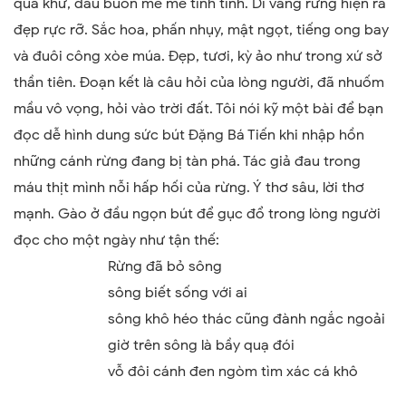
quá khứ, đau buồn mê mê tỉnh tỉnh. Dĩ vãng rừng hiện ra
đẹp rực rỡ. Sắc hoa, phấn nhụy, mật ngọt, tiếng ong bay
và đuôi công xòe múa. Đẹp, tươi, kỳ ảo như trong xứ sở
thần tiên. Đoạn kết là câu hỏi của lòng người, đã nhuốm
mầu vô vọng, hỏi vào trời đất. Tôi nói kỹ một bài để bạn
đọc dễ hình dung sức bút Đặng Bá Tiến khi nhập hồn
những cánh rừng đang bị tàn phá. Tác giả đau trong
máu thịt mình nỗi hấp hối của rừng. Ý thơ sâu, lời thơ
mạnh. Gào ở đầu ngọn bút để gục đổ trong lòng người
đọc cho một ngày như tận thế:
Rừng đã bỏ sông
sông biết sống với ai
sông khô héo thác cũng đành ngắc ngoải
giờ trên sông là bầy quạ đói
vỗ đôi cánh đen ngòm tìm xác cá khô