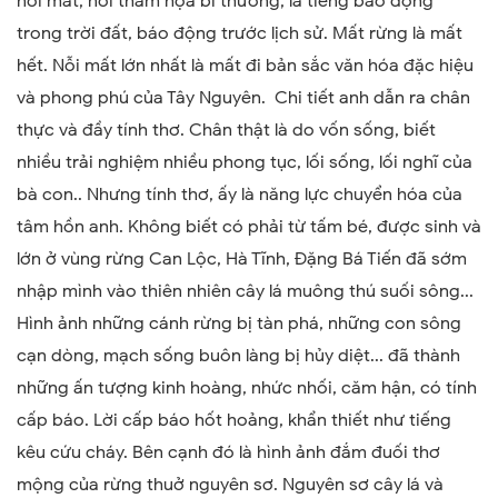
nỗi mất, nỗi thảm họa bi thương, là tiếng báo động
trong trời đất, báo động trước lịch sử. Mất rừng là mất
hết. Nỗi mất lớn nhất là mất đi bản sắc văn hóa đặc hiệu
và phong phú của Tây Nguyên. Chi tiết anh dẫn ra chân
thực và đầy tính thơ. Chân thật là do vốn sống, biết
nhiều trải nghiệm nhiều phong tục, lối sống, lối nghĩ của
bà con.. Nhưng tính thơ, ấy là năng lực chuyển hóa của
tâm hồn anh. Không biết có phải từ tấm bé, được sinh và
lớn ở vùng rừng Can Lộc, Hà Tĩnh, Đặng Bá Tiến đã sớm
nhập mình vào thiên nhiên cây lá muông thú suối sông...
Hình ảnh những cánh rừng bị tàn phá, những con sông
cạn dòng, mạch sống buôn làng bị hủy diệt... đã thành
những ấn tượng kinh hoàng, nhức nhối, căm hận, có tính
cấp báo. Lời cấp báo hốt hoảng, khẩn thiết như tiếng
kêu cứu cháy. Bên cạnh đó là hình ảnh đắm đuối thơ
mộng của rừng thuở nguyên sơ. Nguyên sơ cây lá và