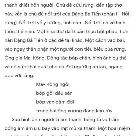
thanh khiết hồn người. Chủ đề cứu rừng, đến tập thơ
này, vẫn là chủ đề nổi trội của Đặng Bá Tiến (phần I - Nỗi
rừng). Nổi trội về ý tưởng, tình cảm. Nổi trội cả về hình
thức thể hiện. Một nhà thơ đã thuần thục bút pháp, hơn
hẳn Đặng Bá Tiến ở các đề tài khác. Một cách vào bài,
vào ngay thân phận một người con tiêu biểu của rừng,
Ông già Ma-Kông. Động tác bóp chân, hình ảnh cụ thể
và có sức khái quát cho cả đời người gian lao, ngang
dọc với rừng:
Ma- Kông ngồi
bóp gối đầu sàn
bóp vạn dặm đời
trong hai ống xương đang khô tủy
Sau hình ảnh người là âm thanh, tiếng tù và trầm
bổng âm âm u u bay vào mịt mù xa thẳm. Một hoài niệm