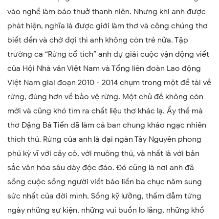
vào nghề làm báo thuở thanh niên. Nhưng khi anh được
phát hiện, nghĩa là được giới làm thơ và công chúng thơ
biết đến và chờ đợi thì anh không còn trẻ nữa. Tập
trường ca
“
Rừng cổ tích
”
anh dự giải cuộc vận động viết
của Hội Nhà văn Việt Nam và Tổng liên đoàn Lao động
Việt Nam giai đoạn 2010 - 2014 chụm trong một đề tài về
rừng, đúng hơn về bảo vệ rừng. Một chủ đề không còn
mới và cũng khó tìm ra chất liệu thơ khác lạ. Ấy thế mà
thơ Đặng Bá Tiến đã làm cả ban chung khảo ngạc nhiên
thích thú. Rừng của anh là đại ngàn Tây Nguyên phong
phú kỳ vĩ với cây cỏ, với muông thú, và nhất là với bản
sắc văn hóa sâu dày độc đáo. Đó cũng là nơi anh đã
sống cuộc sống người viết báo liền ba chục năm sung
sức nhất của đời mình. Sống kỹ lưỡng, thấm đẫm từng
ngày những sự kiện, những vui buồn lo lắng, những khổ