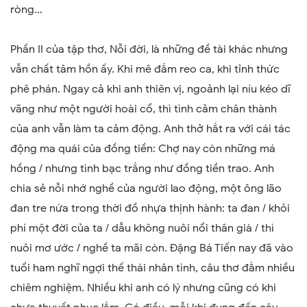
ròng...
Phần II của tập thơ, Nỗi đời, là những đề tài khác nhưng
vẫn chất tâm hồn ấy. Khi mê đắm reo ca, khi tỉnh thức
phê phán. Ngay cả khi anh thiên vị, ngoảnh lại níu kéo dĩ
vãng như một người hoài cổ, thì tình cảm chân thành
của anh vẫn làm ta cảm động. Anh thở hắt ra với cái tác
động ma quái của đồng tiền: Chợ nay còn những má
hồng / nhưng tình bạc trắng như đồng tiền trao. Anh
chia sẻ nỗi nhớ nghề của người lao động, một ông lão
đan tre nứa trong thời đồ nhựa thịnh hành: ta đan / khỏi
phí một đời của ta / dẫu không nuôi nổi thân già / thì
nuôi mơ ước / nghề ta mãi còn. Đặng Bá Tiến nay đã vào
tuổi ham nghĩ ngợi thế thái nhân tình, câu thơ đằm nhiều
chiêm nghiệm. Nhiều khi anh có lý nhưng cũng có khi