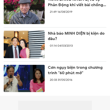
Phản Động khi viết bài chống
lại sự ngang ngược của Trung
21:49 16/08/2019
Quốc
Nhà báo MINH DIỆN bị kiện do
đâu?
01:14 04/03/2013
Cơn ngụy biện trong chương
trình "60 phút mở"
20:33 31/05/2016