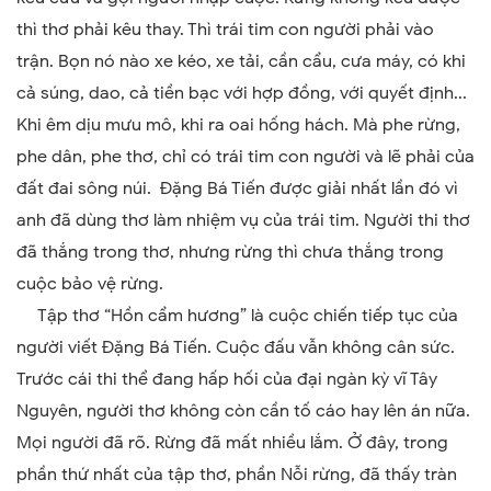
thì thơ phải kêu thay. Thì trái tim con người phải vào
trận. Bọn nó nào xe kéo, xe tải, cần cẩu, cưa máy, có khi
cả súng, dao, cả tiền bạc với hợp đồng, với quyết định...
Khi êm dịu mưu mô, khi ra oai hống hách. Mà phe rừng,
phe dân, phe thơ, chỉ có trái tim con người và lẽ phải của
đất đai sông núi. Đặng Bá Tiến được giải nhất lần đó vì
anh đã dùng thơ làm nhiệm vụ của trái tim. Người thi thơ
đã thắng trong thơ, nhưng rừng thì chưa thắng trong
cuộc bảo vệ rừng.
Tập thơ
“Hồn cẩm hương”
là cuộc chiến tiếp tục của
người viết Đặng Bá Tiến. Cuộc đấu vẫn không cân sức.
Trước cái thi thể đang hấp hối của đại ngàn kỳ vĩ Tây
Nguyên, người thơ không còn cần tố cáo hay lên án nữa.
Mọi người đã rõ. Rừng đã mất nhiều lắm. Ở đây, trong
phần thứ nhất của tập thơ, phần Nỗi rừng, đã thấy tràn